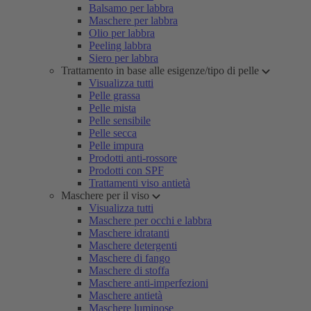
Balsamo per labbra
Maschere per labbra
Olio per labbra
Peeling labbra
Siero per labbra
Trattamento in base alle esigenze/tipo di pelle
Visualizza tutti
Pelle grassa
Pelle mista
Pelle sensibile
Pelle secca
Pelle impura
Prodotti anti-rossore
Prodotti con SPF
Trattamenti viso antietà
Maschere per il viso
Visualizza tutti
Maschere per occhi e labbra
Maschere idratanti
Maschere detergenti
Maschere di fango
Maschere di stoffa
Maschere anti-imperfezioni
Maschere antietà
Maschere luminose