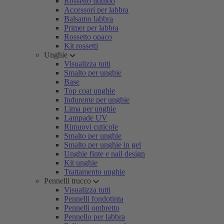
Rossetto liquido
Accessori per labbra
Balsamo labbra
Primer per labbra
Rossetto opaco
Kit rossetti
Unghie
Visualizza tutti
Smalto per unghie
Base
Top coat unghie
Indurente per unghie
Lima per unghie
Lampade UV
Rimuovi cuticole
Smalto per unghie
Smalto per unghie in gel
Unghie finte e nail design
Kit unghie
Trattamento unghie
Pennelli trucco
Visualizza tutti
Pennelli fondotinta
Pennelli ombretto
Pennello per labbra