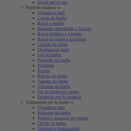
Scrub per il viso
Prodotti rasatura
Visualizza tutti
Crema da barba
Rasoi a umido
Balsamo dopobarba e lozioni
Rasoi elettrico e trimmer
Rasoi da barba e accessori
Ciotola da barba
Depilazione naso
Gel da barba
Pennello da barba
Prebarba
Rasoio
Rasoio da uomo
Sapone da barba
Schiuma da barba
Set da barba per uomo
Supporto per la rasatura
Trattamenti per la barba
Visualizza tutti
Balsamo da barba
Pettini e spazzole per barba
Oli per la barba
Trimmer e tagliacapelli