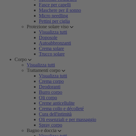
Fasce per capelli
Maschere per il sonno
Micro needling
Pettini per ciglia
Protezione solare viso
Visualizza tutti
Doposole
Autoabbronzanti
Crema solare
Trucco solare
Corpo
Visualizza tutti
Trattamenti corpo
Visualizza tutti
Crema corpo
Deodoranti
Burro corpo
Oli corpo
Creme anticellulite
Crema collo e décolleté
Cura dell'intimità
Oli essenziali e per massaggio
Spray corpo
Bagno e doccia
Visualizza tutti