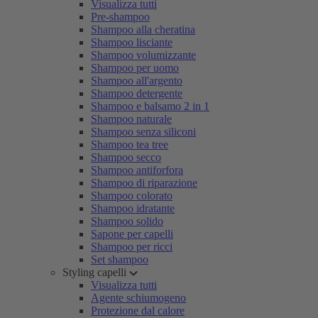
Visualizza tutti
Pre-shampoo
Shampoo alla cheratina
Shampoo lisciante
Shampoo volumizzante
Shampoo per uomo
Shampoo all'argento
Shampoo detergente
Shampoo e balsamo 2 in 1
Shampoo naturale
Shampoo senza siliconi
Shampoo tea tree
Shampoo secco
Shampoo antiforfora
Shampoo di riparazione
Shampoo colorato
Shampoo idratante
Shampoo solido
Sapone per capelli
Shampoo per ricci
Set shampoo
Styling capelli
Visualizza tutti
Agente schiumogeno
Protezione dal calore