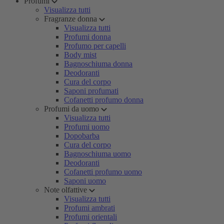
Profumi
Visualizza tutti
Fragranze donna
Visualizza tutti
Profumi donna
Profumo per capelli
Body mist
Bagnoschiuma donna
Deodoranti
Cura del corpo
Saponi profumati
Cofanetti profumo donna
Profumi da uomo
Visualizza tutti
Profumi uomo
Dopobarba
Cura del corpo
Bagnoschiuma uomo
Deodoranti
Cofanetti profumo uomo
Saponi uomo
Note olfattive
Visualizza tutti
Profumi ambrati
Profumi orientali