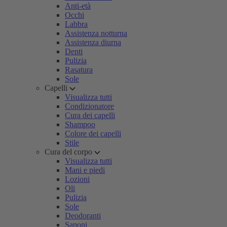
Anti-età
Occhi
Labbra
Assistenza notturna
Assistenza diurna
Denti
Pulizia
Rasatura
Sole
Capelli
Visualizza tutti
Condizionatore
Cura dei capelli
Shampoo
Colore dei capelli
Stile
Cura del corpo
Visualizza tutti
Mani e piedi
Lozioni
Oli
Pulizia
Sole
Deodoranti
Saponi