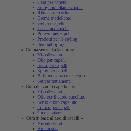
Cera per capelli
Spray modellante capelli
Ritocco ricrescita
Crema modellante
Gel per capelli
Lacca per capelli
Polvere per capelli
Prodotti per lo styling
Sea Salt Spray
Crema senza risciacquo
Visualizza tutti
Olio per capelli
Siero per capelli
Spray per capelli
Balsamo senza risciacquo
Set per trattamenti
Cura del cuoio capelluto
Visualizza tutti
Olio per il cuoio capelluto
Scrub cuoio capelluto
Tonico per capelli
Crema solare
Cura in base al tipo di capelli
Visualizza tutti
Anticrespo