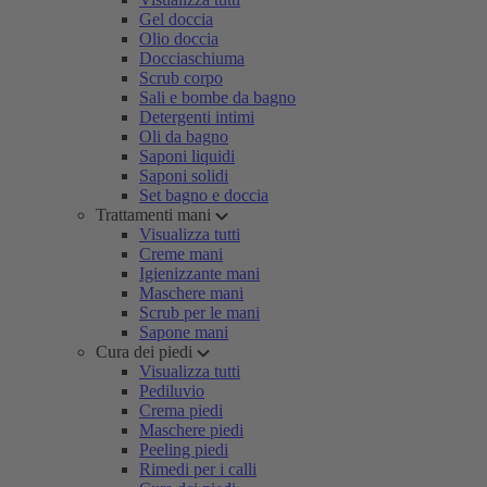
Gel doccia
Olio doccia
Docciaschiuma
Scrub corpo
Sali e bombe da bagno
Detergenti intimi
Oli da bagno
Saponi liquidi
Saponi solidi
Set bagno e doccia
Trattamenti mani
Visualizza tutti
Creme mani
Igienizzante mani
Maschere mani
Scrub per le mani
Sapone mani
Cura dei piedi
Visualizza tutti
Pediluvio
Crema piedi
Maschere piedi
Peeling piedi
Rimedi per i calli