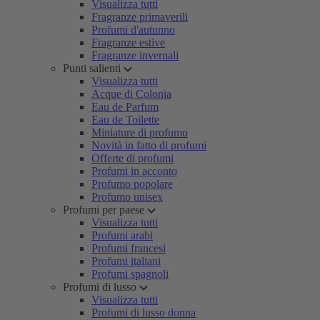
Visualizza tutti
Fragranze primaverili
Profumi d'autunno
Fragranze estive
Fragranze invernali
Punti salienti
Visualizza tutti
Acque di Colonia
Eau de Parfum
Eau de Toilette
Miniature di profumo
Novità in fatto di profumi
Offerte di profumi
Profumi in acconto
Profumo popolare
Profumo unisex
Profumi per paese
Visualizza tutti
Profumi arabi
Profumi francesi
Profumi italiani
Profumi spagnoli
Profumi di lusso
Visualizza tutti
Profumi di lusso donna