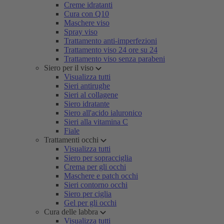
Creme idratanti
Cura con Q10
Maschere viso
Spray viso
Trattamento anti-imperfezioni
Trattamento viso 24 ore su 24
Trattamento viso senza parabeni
Siero per il viso
Visualizza tutti
Sieri antirughe
Sieri al collagene
Siero idratante
Siero all'acido ialuronico
Sieri alla vitamina C
Fiale
Trattamenti occhi
Visualizza tutti
Siero per sopracciglia
Crema per gli occhi
Maschere e patch occhi
Sieri contorno occhi
Siero per ciglia
Gel per gli occhi
Cura delle labbra
Visualizza tutti