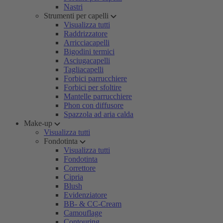
Nastri
Strumenti per capelli
Visualizza tutti
Raddrizzatore
Arricciacapelli
Bigodini termici
Asciugacapelli
Tagliacapelli
Forbici parrucchiere
Forbici per sfoltire
Mantelle parrucchiere
Phon con diffusore
Spazzola ad aria calda
Make-up
Visualizza tutti
Fondotinta
Visualizza tutti
Fondotinta
Correttore
Cipria
Blush
Evidenziatore
BB- & CC-Cream
Camouflage
Contouring