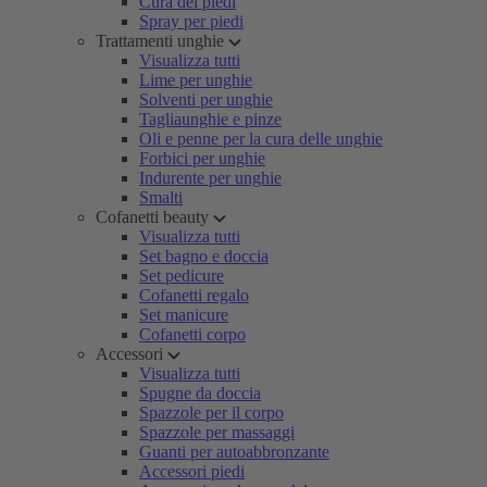
Cura dei piedi
Spray per piedi
Trattamenti unghie
Visualizza tutti
Lime per unghie
Solventi per unghie
Tagliaunghie e pinze
Oli e penne per la cura delle unghie
Forbici per unghie
Indurente per unghie
Smalti
Cofanetti beauty
Visualizza tutti
Set bagno e doccia
Set pedicure
Cofanetti regalo
Set manicure
Cofanetti corpo
Accessori
Visualizza tutti
Spugne da doccia
Spazzole per il corpo
Spazzole per massaggi
Guanti per autoabbronzante
Accessori piedi