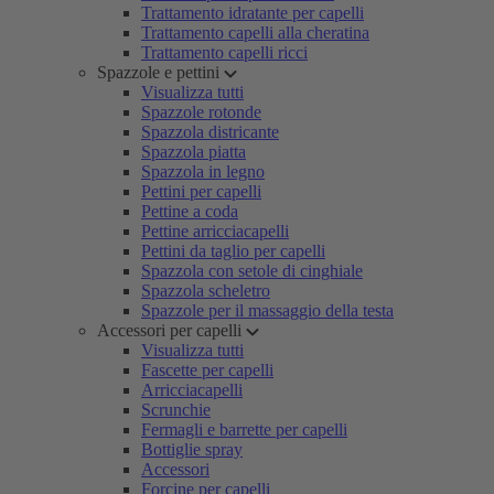
Trattamento idratante per capelli
Trattamento capelli alla cheratina
Trattamento capelli ricci
Spazzole e pettini
Visualizza tutti
Spazzole rotonde
Spazzola districante
Spazzola piatta
Spazzola in legno
Pettini per capelli
Pettine a coda
Pettine arricciacapelli
Pettini da taglio per capelli
Spazzola con setole di cinghiale
Spazzola scheletro
Spazzole per il massaggio della testa
Accessori per capelli
Visualizza tutti
Fascette per capelli
Arricciacapelli
Scrunchie
Fermagli e barrette per capelli
Bottiglie spray
Accessori
Forcine per capelli