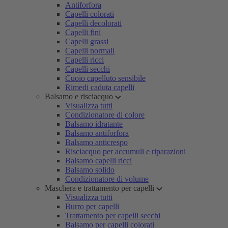
Antiforfora
Capelli colorati
Capelli decolorati
Capelli fini
Capelli grassi
Capelli normali
Capelli ricci
Capelli secchi
Cuoio capelluto sensibile
Rimedi caduta capelli
Balsamo e risciacquo
Visualizza tutti
Condizionatore di colore
Balsamo idratante
Balsamo antiforfora
Balsamo anticrespo
Risciacquo per accumuli e riparazioni
Balsamo capelli ricci
Balsamo solido
Condizionatore di volume
Maschera e trattamento per capelli
Visualizza tutti
Burro per capelli
Trattamento per capelli secchi
Balsamo per capelli colorati