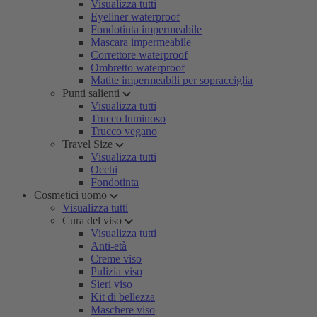
Visualizza tutti
Eyeliner waterproof
Fondotinta impermeabile
Mascara impermeabile
Correttore waterproof
Ombretto waterproof
Matite impermeabili per sopracciglia
Punti salienti
Visualizza tutti
Trucco luminoso
Trucco vegano
Travel Size
Visualizza tutti
Occhi
Fondotinta
Cosmetici uomo
Visualizza tutti
Cura del viso
Visualizza tutti
Anti-età
Creme viso
Pulizia viso
Sieri viso
Kit di bellezza
Maschere viso