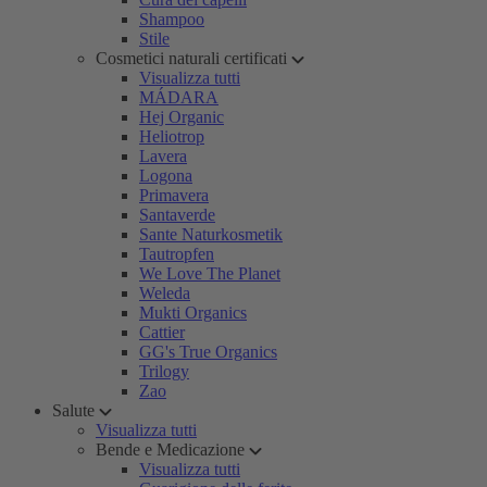
Shampoo
Stile
Cosmetici naturali certificati
Visualizza tutti
MÁDARA
Hej Organic
Heliotrop
Lavera
Logona
Primavera
Santaverde
Sante Naturkosmetik
Tautropfen
We Love The Planet
Weleda
Mukti Organics
Cattier
GG's True Organics
Trilogy
Zao
Salute
Visualizza tutti
Bende e Medicazione
Visualizza tutti