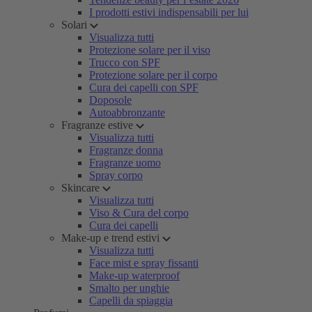
I prodotti estivi indispensabili per lui
Solari
Visualizza tutti
Protezione solare per il viso
Trucco con SPF
Protezione solare per il corpo
Cura dei capelli con SPF
Doposole
Autoabbronzante
Fragranze estive
Visualizza tutti
Fragranze donna
Fragranze uomo
Spray corpo
Skincare
Visualizza tutti
Viso & Cura del corpo
Cura dei capelli
Make-up e trend estivi
Visualizza tutti
Face mist e spray fissanti
Make-up waterproof
Smalto per unghie
Capelli da spiaggia