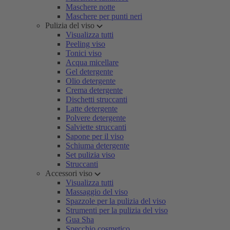
Maschere notte
Maschere per punti neri
Pulizia del viso
Visualizza tutti
Peeling viso
Tonici viso
Acqua micellare
Gel detergente
Olio detergente
Crema detergente
Dischetti struccanti
Latte detergente
Polvere detergente
Salviette struccanti
Sapone per il viso
Schiuma detergente
Set pulizia viso
Struccanti
Accessori viso
Visualizza tutti
Massaggio del viso
Spazzole per la pulizia del viso
Strumenti per la pulizia del viso
Gua Sha
Specchio cosmetico