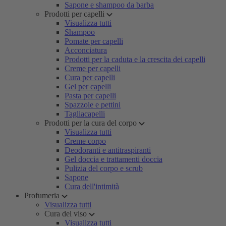
Sapone e shampoo da barba
Prodotti per capelli
Visualizza tutti
Shampoo
Pomate per capelli
Acconciatura
Prodotti per la caduta e la crescita dei capelli
Creme per capelli
Cura per capelli
Gel per capelli
Pasta per capelli
Spazzole e pettini
Tagliacapelli
Prodotti per la cura del corpo
Visualizza tutti
Creme corpo
Deodoranti e antitraspiranti
Gel doccia e trattamenti doccia
Pulizia del corpo e scrub
Sapone
Cura dell'intimità
Profumeria
Visualizza tutti
Cura del viso
Visualizza tutti