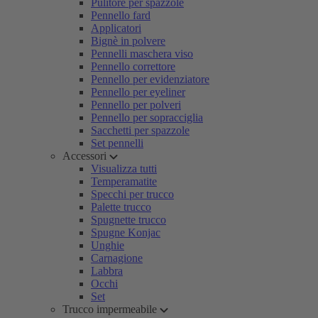
Pulitore per spazzole
Pennello fard
Applicatori
Bignè in polvere
Pennelli maschera viso
Pennello correttore
Pennello per evidenziatore
Pennello per eyeliner
Pennello per polveri
Pennello per sopracciglia
Sacchetti per spazzole
Set pennelli
Accessori
Visualizza tutti
Temperamatite
Specchi per trucco
Palette trucco
Spugnette trucco
Spugne Konjac
Unghie
Carnagione
Labbra
Occhi
Set
Trucco impermeabile