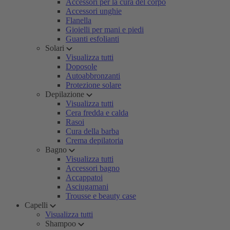
Accessori per la cura del corpo
Accessori unghie
Flanella
Gioielli per mani e piedi
Guanti esfolianti
Solari
Visualizza tutti
Doposole
Autoabbronzanti
Protezione solare
Depilazione
Visualizza tutti
Cera fredda e calda
Rasoi
Cura della barba
Crema depilatoria
Bagno
Visualizza tutti
Accessori bagno
Accappatoi
Asciugamani
Trousse e beauty case
Capelli
Visualizza tutti
Shampoo