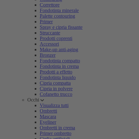
Correttore
Fondotinta minerale
Palette contouring
Primer
Spray e cipria fissante
Struccante
Prodotti coprenti
Accessori
Make-up anti-aging
Bronzer
Fondotinta compatto
Fondotinta in crema
Prodotti a effetto
Fondotinta liquido
Cipria compatta
Cipria in polvere
Cofanetto trucco
Occhi
Visualizza tutti
Ombretti
Mascara
Eyeliner
Ombretti in crema
Primer ombretto
Ciglia artificiali