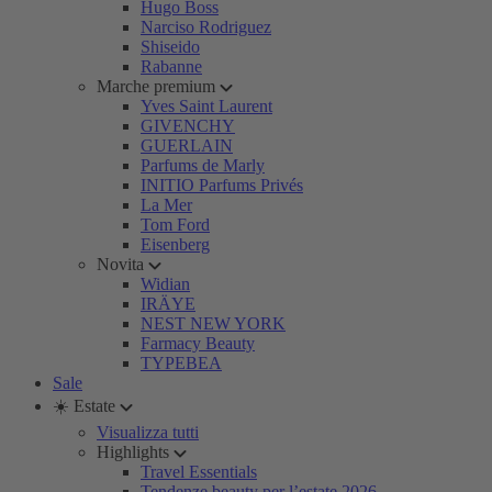
Hugo Boss
Narciso Rodriguez
Shiseido
Rabanne
Marche premium
Yves Saint Laurent
GIVENCHY
GUERLAIN
Parfums de Marly
INITIO Parfums Privés
La Mer
Tom Ford
Eisenberg
Novita
Widian
IRÄYE
NEST NEW YORK
Farmacy Beauty
TYPEBEA
Sale
☀️ Estate
Visualizza tutti
Highlights
Travel Essentials
Tendenze beauty per l’estate 2026