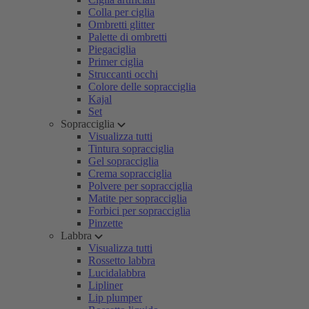
Colla per ciglia
Ombretti glitter
Palette di ombretti
Piegaciglia
Primer ciglia
Struccanti occhi
Colore delle sopracciglia
Kajal
Set
Sopracciglia
Visualizza tutti
Tintura sopracciglia
Gel sopracciglia
Crema sopracciglia
Polvere per sopracciglia
Matite per sopracciglia
Forbici per sopracciglia
Pinzette
Labbra
Visualizza tutti
Rossetto labbra
Lucidalabbra
Lipliner
Lip plumper