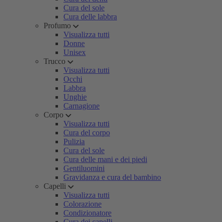
Cura del sole
Cura delle labbra
Profumo
Visualizza tutti
Donne
Unisex
Trucco
Visualizza tutti
Occhi
Labbra
Unghie
Carnagione
Corpo
Visualizza tutti
Cura del corpo
Pulizia
Cura del sole
Cura delle mani e dei piedi
Gentiluomini
Gravidanza e cura del bambino
Capelli
Visualizza tutti
Colorazione
Condizionatore
Cura dei capelli