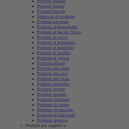
Profumi floreali
Profumi fruttati
Profumi freschi
Molecola di profumo
Profumi agrumati
Profumi al bergamotto
Profumi al bucato fresco
Profumi al cocco
Profumi al gelsomino
Profumi al mughetto
Profumi al sandalo
Profumi al vetiver
Profumi all'oud
Profumi alla mela
Profumi alla rosa
Profumi alla viola
Profumi aromatici
Profumi chypre
Profumi speziati
Profumi vanigliati
Profumo di cipria
Profumo di muschio
Profumo di patchouli
Profumo legnoso
Profumi per stagioni