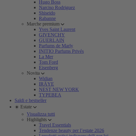
Hugo Boss
Narciso Rodriguez
Shiseido
Rabanne
Marche premium
Yves Saint Laurent
GIVENCHY
GUERLAIN
Parfums de Marly
INITIO Parfums Privés
La Mer
Tom Ford
Eisenberg
Novita
Widian
IRÄYE
NEST NEW YORK
TYPEBEA
Saldi e bestseller
☀️ Estate
Visualizza tutti
Highlights
Travel Essentials
Tendenze beauty per l’estate 2026
I prodotti estivi indispensabili per lui