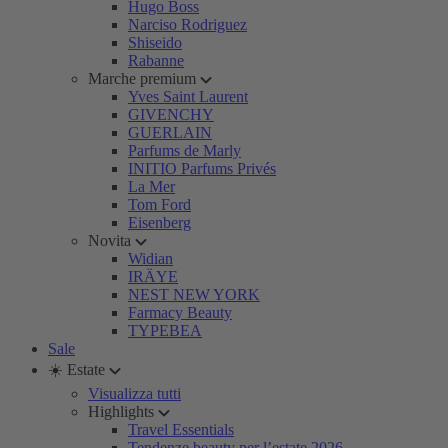
Hugo Boss
Narciso Rodriguez
Shiseido
Rabanne
Marche premium
Yves Saint Laurent
GIVENCHY
GUERLAIN
Parfums de Marly
INITIO Parfums Privés
La Mer
Tom Ford
Eisenberg
Novita
Widian
IRÄYE
NEST NEW YORK
Farmacy Beauty
TYPEBEA
Sale
☀️ Estate
Visualizza tutti
Highlights
Travel Essentials
Tendenze beauty per l’estate 2026