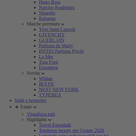
Hugo Boss
Narciso Rodriguez
Shiseido
Rabanne
Marche premium
Yves Saint Laurent
GIVENCHY
GUERLAIN
Parfums de Marly
INITIO Parfums Privés
La Mer
Tom Ford
Eisenberg
Novita
Widian
IRÄYE
NEST NEW YORK
TYPEBEA
Saldi e bestseller
☀️ Estate
Visualizza tutti
Highlights
Travel Essentials
Tendenze beauty per l’estate 2026
I prodotti estivi indispensabili per lui