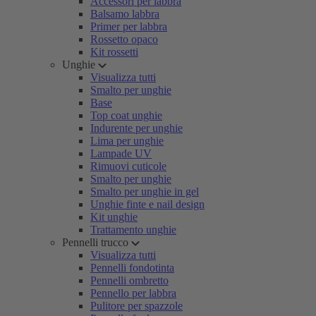
Accessori per labbra
Balsamo labbra
Primer per labbra
Rossetto opaco
Kit rossetti
Unghie
Visualizza tutti
Smalto per unghie
Base
Top coat unghie
Indurente per unghie
Lima per unghie
Lampade UV
Rimuovi cuticole
Smalto per unghie
Smalto per unghie in gel
Unghie finte e nail design
Kit unghie
Trattamento unghie
Pennelli trucco
Visualizza tutti
Pennelli fondotinta
Pennelli ombretto
Pennello per labbra
Pulitore per spazzole