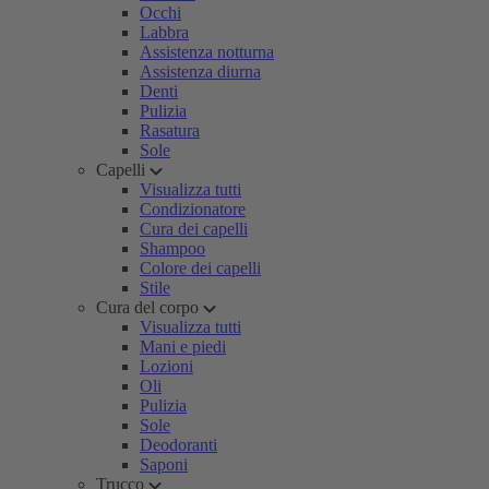
Occhi
Labbra
Assistenza notturna
Assistenza diurna
Denti
Pulizia
Rasatura
Sole
Capelli
Visualizza tutti
Condizionatore
Cura dei capelli
Shampoo
Colore dei capelli
Stile
Cura del corpo
Visualizza tutti
Mani e piedi
Lozioni
Oli
Pulizia
Sole
Deodoranti
Saponi
Trucco