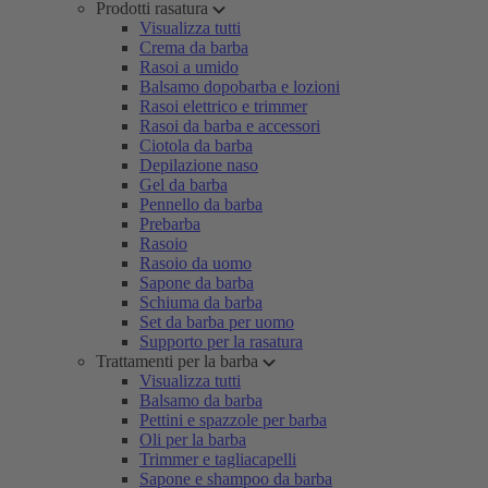
Prodotti rasatura
Visualizza tutti
Crema da barba
Rasoi a umido
Balsamo dopobarba e lozioni
Rasoi elettrico e trimmer
Rasoi da barba e accessori
Ciotola da barba
Depilazione naso
Gel da barba
Pennello da barba
Prebarba
Rasoio
Rasoio da uomo
Sapone da barba
Schiuma da barba
Set da barba per uomo
Supporto per la rasatura
Trattamenti per la barba
Visualizza tutti
Balsamo da barba
Pettini e spazzole per barba
Oli per la barba
Trimmer e tagliacapelli
Sapone e shampoo da barba