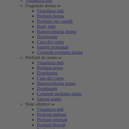
Visualizza tutti
Fragranze donna
Visualizza tutti
Profumi donna
Profumo per capelli
Body mist
Bagnoschiuma donna
Deodoranti
Cura del corpo
Saponi profumati
Cofanetti profumo donna
Profumi da uomo
Visualizza tutti
Profumi uomo
Dopobarba
Cura del corpo
Bagnoschiuma uomo
Deodoranti
Cofanetti profumo uomo
Saponi uomo
Note olfattive
Visualizza tutti
Profumi ambrati
Profumi orientali
Profumi floreali