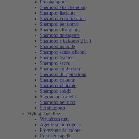
Pre-shampoo
Shampoo alla cheratina
Shampoo lisciante
Shampoo volumizzante
Shampoo per uomo
Shampoo all'argento
Shampoo detergente
Shampoo e balsamo 2 in 1
Shampoo naturale
Shampoo senza siliconi
Shampoo tea tree
Shampoo secco
Shampoo antiforfora
Shampoo di riparazione
Shampoo colorato
Shampoo idratante
Shampoo solido
Sapone per capelli
Shampoo per ricci
Set shampoo
Styling capelli
Visualizza tutti
Agente schiumogeno
Protezione dal calore
Cera per capelli