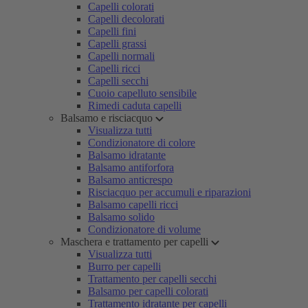
Capelli colorati
Capelli decolorati
Capelli fini
Capelli grassi
Capelli normali
Capelli ricci
Capelli secchi
Cuoio capelluto sensibile
Rimedi caduta capelli
Balsamo e risciacquo
Visualizza tutti
Condizionatore di colore
Balsamo idratante
Balsamo antiforfora
Balsamo anticrespo
Risciacquo per accumuli e riparazioni
Balsamo capelli ricci
Balsamo solido
Condizionatore di volume
Maschera e trattamento per capelli
Visualizza tutti
Burro per capelli
Trattamento per capelli secchi
Balsamo per capelli colorati
Trattamento idratante per capelli