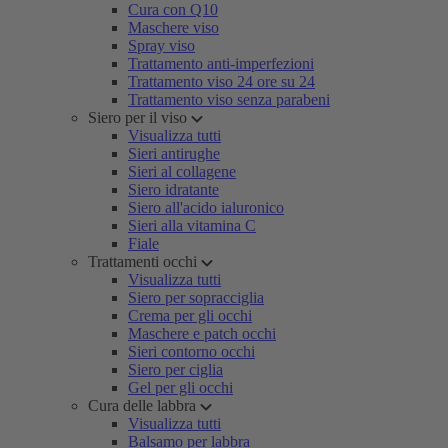
Cura con Q10
Maschere viso
Spray viso
Trattamento anti-imperfezioni
Trattamento viso 24 ore su 24
Trattamento viso senza parabeni
Siero per il viso
Visualizza tutti
Sieri antirughe
Sieri al collagene
Siero idratante
Siero all'acido ialuronico
Sieri alla vitamina C
Fiale
Trattamenti occhi
Visualizza tutti
Siero per sopracciglia
Crema per gli occhi
Maschere e patch occhi
Sieri contorno occhi
Siero per ciglia
Gel per gli occhi
Cura delle labbra
Visualizza tutti
Balsamo per labbra