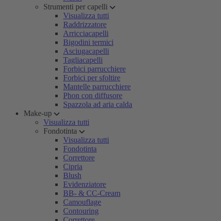
Strumenti per capelli
Visualizza tutti
Raddrizzatore
Arricciacapelli
Bigodini termici
Asciugacapelli
Tagliacapelli
Forbici parrucchiere
Forbici per sfoltire
Mantelle parrucchiere
Phon con diffusore
Spazzola ad aria calda
Make-up
Visualizza tutti
Fondotinta
Visualizza tutti
Fondotinta
Correttore
Cipria
Blush
Evidenziatore
BB- & CC-Cream
Camouflage
Contouring
Correttore