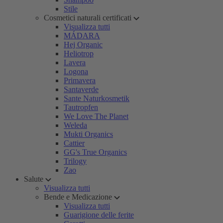
Stile
Cosmetici naturali certificati
Visualizza tutti
MÁDARA
Hej Organic
Heliotrop
Lavera
Logona
Primavera
Santaverde
Sante Naturkosmetik
Tautropfen
We Love The Planet
Weleda
Mukti Organics
Cattier
GG's True Organics
Trilogy
Zao
Salute
Visualizza tutti
Bende e Medicazione
Visualizza tutti
Guarigione delle ferite