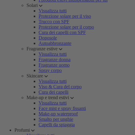
Solari
Visualizza tutti
Protezione solare per il viso
Trucco con SPF
Protezione solare per il corpo
Cura dei capelli con SPF
Doposole
Autoabbronzante
Fragranze estive
Visualizza tutti
Fragranze donna
Fragranze uomo
Spray corpo
Skincare
Visualizza tutti
Viso & Cura del corpo
Cura dei capelli
Make-up e trend estivi
Visualizza tutti
Face mist e spray fissanti
Make-up waterproof
Smalto per unghie
Capelli da spiaggia
Profumi