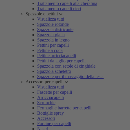
Trattamento capelli alla cheratina
Trattamento capelli ricci
Spazzole e pettini
Visualizza tutti
Spazzole rotonde
Spazzola districante
Spazzola piatta
Spazzola in legno
Pettini per capelli
Pettine a coda
Pettine arricciacapelli
Pettini da taglio per capelli
Spazzola con setole di cinghiale
Spazzola scheletro
Spazzole per il massaggio della testa
Accessori per capelli
Visualizza tutti
Fascette per capelli
Arricciacapelli
Scrunchie
Fermagli e barrette per capelli
Bottiglie spray
Accessori
Forcine per capelli
Nastri