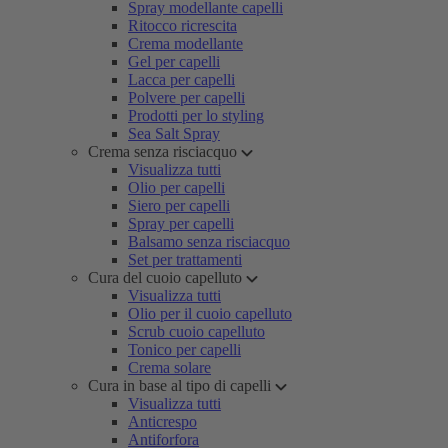
Spray modellante capelli
Ritocco ricrescita
Crema modellante
Gel per capelli
Lacca per capelli
Polvere per capelli
Prodotti per lo styling
Sea Salt Spray
Crema senza risciacquo
Visualizza tutti
Olio per capelli
Siero per capelli
Spray per capelli
Balsamo senza risciacquo
Set per trattamenti
Cura del cuoio capelluto
Visualizza tutti
Olio per il cuoio capelluto
Scrub cuoio capelluto
Tonico per capelli
Crema solare
Cura in base al tipo di capelli
Visualizza tutti
Anticrespo
Antiforfora