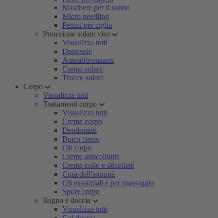
Maschere per il sonno
Micro needling
Pettini per ciglia
Protezione solare viso
Visualizza tutti
Doposole
Autoabbronzanti
Crema solare
Trucco solare
Corpo
Visualizza tutti
Trattamenti corpo
Visualizza tutti
Crema corpo
Deodoranti
Burro corpo
Oli corpo
Creme anticellulite
Crema collo e décolleté
Cura dell'intimità
Oli essenziali e per massaggio
Spray corpo
Bagno e doccia
Visualizza tutti
Gel doccia