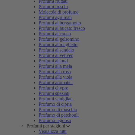
Profumi fruttati
Profumi freschi
Molecola di profumo
Profumi agrumati
Profumi al bergamotto
Profumi al bucato fresco
Profumi al cocco
Profumi al gelsomino
Profumi al mughetto
Profumi al sandalo
Profumi al vetiver
Profumi all'oud
Profumi alla mela
Profumi alla rosa
Profumi alla viola
Profumi aromatici
Profumi chypre
Profumi speziati
Profumi vanigliati
Profumo di cipria
Profumo di muschio
Profumo di patchouli
Profumo legnoso
Profumi per stagioni
Visualizza tutti