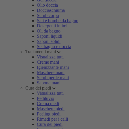
Olio doccia
Docciaschiuma
Scrub corpo
Sali e bombe da bagno
Detergenti intimi
Oli da bagno
Saponi liquidi
Saponi solidi
Set bagno e doccia
Trattamenti mani
Visualizza tutti
Creme mani
Igienizzante mani
Maschere mani
Scrub per le mani
Sapone mani
Cura dei piedi
Visualizza tutti
Pediluvio
Crema piedi
Maschere piedi
Peeling piedi
Rimedi per i calli
Cura dei piedi