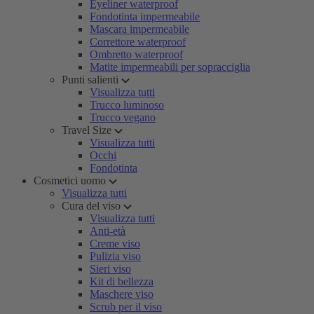
Eyeliner waterproof
Fondotinta impermeabile
Mascara impermeabile
Correttore waterproof
Ombretto waterproof
Matite impermeabili per sopracciglia
Punti salienti
Visualizza tutti
Trucco luminoso
Trucco vegano
Travel Size
Visualizza tutti
Occhi
Fondotinta
Cosmetici uomo
Visualizza tutti
Cura del viso
Visualizza tutti
Anti-età
Creme viso
Pulizia viso
Sieri viso
Kit di bellezza
Maschere viso
Scrub per il viso