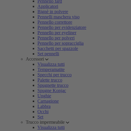
Pennello fard
Applicatori
Bignè in polvere
Pennelli maschera viso
Pennello correttore
Pennello per evidenziatore
Pennello per eyeliner
Pennello per polveri
Pennello per sopracciglia
Sacchetti per spazzole
Set pennelli
Accessori
Visualizza tutti
Temperamatite
Specchi per trucco
Palette trucco
Spugnette trucco
Spugne Konjac
Unghie
Carnagione
Labbra
Occhi
Set
Trucco impermeabile
Visualizza tutti