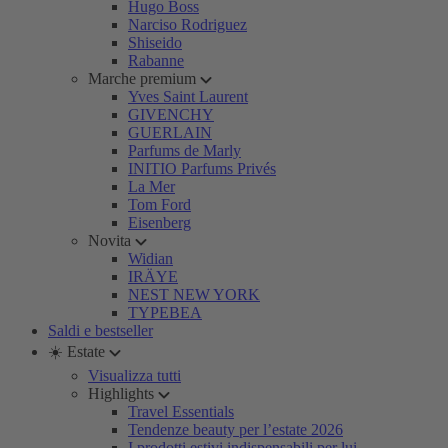
Hugo Boss
Narciso Rodriguez
Shiseido
Rabanne
Marche premium
Yves Saint Laurent
GIVENCHY
GUERLAIN
Parfums de Marly
INITIO Parfums Privés
La Mer
Tom Ford
Eisenberg
Novita
Widian
IRÄYE
NEST NEW YORK
TYPEBEA
Saldi e bestseller
☀️ Estate
Visualizza tutti
Highlights
Travel Essentials
Tendenze beauty per l’estate 2026
I prodotti estivi indispensabili per lui