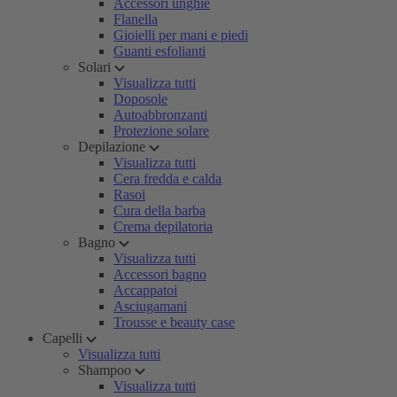
Accessori unghie
Flanella
Gioielli per mani e piedi
Guanti esfolianti
Solari
Visualizza tutti
Doposole
Autoabbronzanti
Protezione solare
Depilazione
Visualizza tutti
Cera fredda e calda
Rasoi
Cura della barba
Crema depilatoria
Bagno
Visualizza tutti
Accessori bagno
Accappatoi
Asciugamani
Trousse e beauty case
Capelli
Visualizza tutti
Shampoo
Visualizza tutti