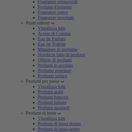
Fragranze primaverili
Profumi d'autunno
Fragranze estive
Fragranze invernali
Punti salienti
Visualizza tutti
Acque di Colonia
Eau de Parfum
Eau de Toilette
Miniature di profumo
Novità in fatto di profumi
Offerte di profumi
Profumi in acconto
Profumo popolare
Profumo unisex
Profumi per paese
Visualizza tutti
Profumi arabi
Profumi francesi
Profumi italiani
Profumi spagnoli
Profumi di lusso
Visualizza tutti
Profumi di lusso donna
Profumi di lusso uomo