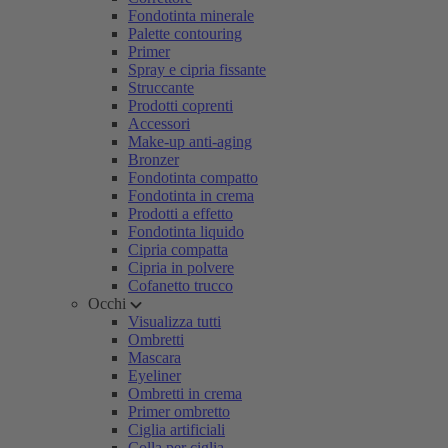
Fondotinta minerale
Palette contouring
Primer
Spray e cipria fissante
Struccante
Prodotti coprenti
Accessori
Make-up anti-aging
Bronzer
Fondotinta compatto
Fondotinta in crema
Prodotti a effetto
Fondotinta liquido
Cipria compatta
Cipria in polvere
Cofanetto trucco
Occhi
Visualizza tutti
Ombretti
Mascara
Eyeliner
Ombretti in crema
Primer ombretto
Ciglia artificiali
Colla per ciglia