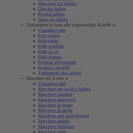
Maschere per labbra
Olio per labbra
Peeling labbra
Siero per labbra
Trattamento in base alle esigenze/tipo di pelle
Visualizza tutti
Pelle grassa
Pelle mista
Pelle sensibile
Pelle secca
Pelle impura
Prodotti anti-rossore
Prodotti con SPF
Trattamenti viso antietà
Maschere per il viso
Visualizza tutti
Maschere per occhi e labbra
Maschere idratanti
Maschere detergenti
Maschere di fango
Maschere di stoffa
Maschere anti-imperfezioni
Maschere antietà
Maschere luminose
Maschere notte