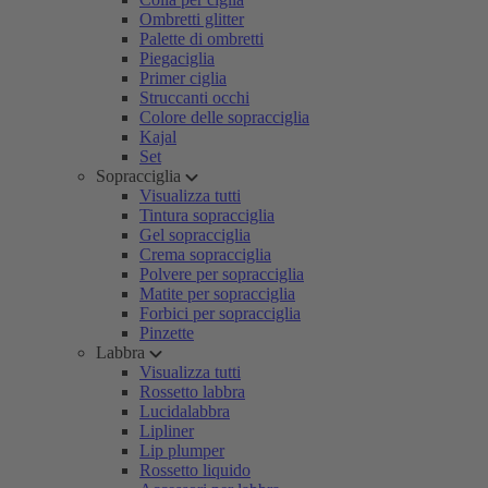
Ombretti glitter
Palette di ombretti
Piegaciglia
Primer ciglia
Struccanti occhi
Colore delle sopracciglia
Kajal
Set
Sopracciglia
Visualizza tutti
Tintura sopracciglia
Gel sopracciglia
Crema sopracciglia
Polvere per sopracciglia
Matite per sopracciglia
Forbici per sopracciglia
Pinzette
Labbra
Visualizza tutti
Rossetto labbra
Lucidalabbra
Lipliner
Lip plumper
Rossetto liquido