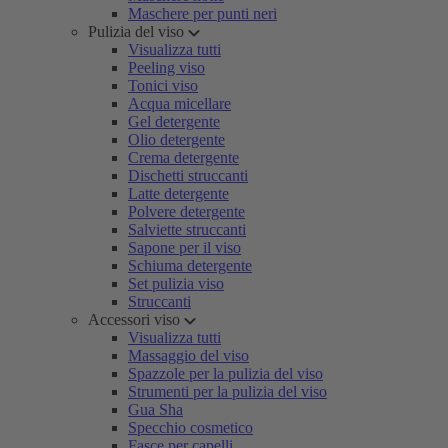
Maschere per punti neri
Pulizia del viso
Visualizza tutti
Peeling viso
Tonici viso
Acqua micellare
Gel detergente
Olio detergente
Crema detergente
Dischetti struccanti
Latte detergente
Polvere detergente
Salviette struccanti
Sapone per il viso
Schiuma detergente
Set pulizia viso
Struccanti
Accessori viso
Visualizza tutti
Massaggio del viso
Spazzole per la pulizia del viso
Strumenti per la pulizia del viso
Gua Sha
Specchio cosmetico
Fasce per capelli