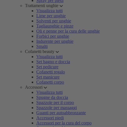
Spray per piedi
Trattamenti unghie
Visualizza tutti
Lime per unghie
Solventi per unghie
Tagliaunghie e pinze
Oli e penne per la cura delle unghie
Forbici per unghie
Indurente per unghie
Smalti
Cofanetti beauty
Visualizza tutti
Set bagno e doccia
Set pedicure
Cofanetti regalo
Set manicure
Cofanetti corpo
Accessori
Visualizza tutti
Spugne da doccia
Spazzole per il corpo
Spazzole per massaggi
Guanti per autoabbronzante
Accessori piedi
Accessori per la cura del corpo