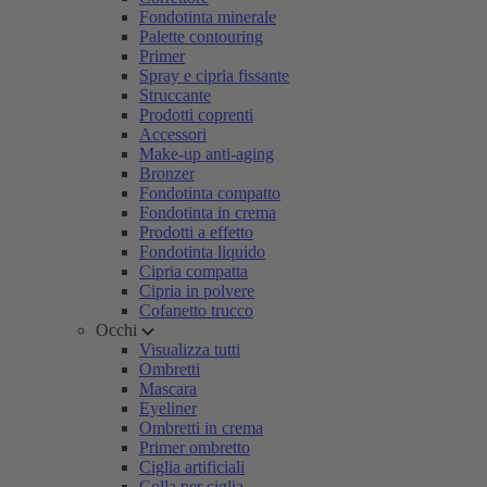
Fondotinta minerale
Palette contouring
Primer
Spray e cipria fissante
Struccante
Prodotti coprenti
Accessori
Make-up anti-aging
Bronzer
Fondotinta compatto
Fondotinta in crema
Prodotti a effetto
Fondotinta liquido
Cipria compatta
Cipria in polvere
Cofanetto trucco
Occhi
Visualizza tutti
Ombretti
Mascara
Eyeliner
Ombretti in crema
Primer ombretto
Ciglia artificiali
Colla per ciglia