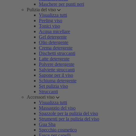
Maschere per punti neri
Pulizia del viso
Visualizza tutti
Peeling viso
Tonici viso
Acqua micellare
Gel detergente
Olio detergente
Crema detergente
Dischetti struccanti
Latte detergente
Polvere detergente
Salviette struccanti
Sapone per il viso
Schiuma detergente
Set pulizia viso
Struccanti
Accessori viso
Visualizza tutti
Massaggio del viso
Spazzole per la pulizia del viso
Strumenti per la pulizia del viso
Gua Sha
Specchio cosmetico
Fasce per capelli