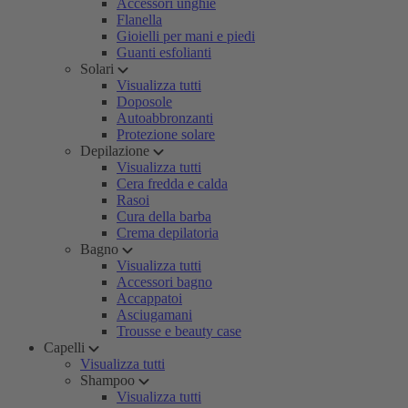
Accessori unghie
Flanella
Gioielli per mani e piedi
Guanti esfolianti
Solari
Visualizza tutti
Doposole
Autoabbronzanti
Protezione solare
Depilazione
Visualizza tutti
Cera fredda e calda
Rasoi
Cura della barba
Crema depilatoria
Bagno
Visualizza tutti
Accessori bagno
Accappatoi
Asciugamani
Trousse e beauty case
Capelli
Visualizza tutti
Shampoo
Visualizza tutti