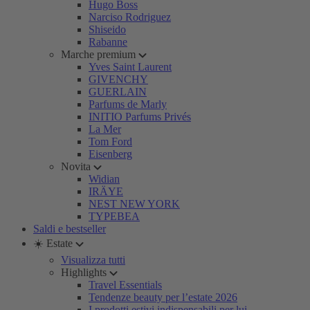
Hugo Boss
Narciso Rodriguez
Shiseido
Rabanne
Marche premium
Yves Saint Laurent
GIVENCHY
GUERLAIN
Parfums de Marly
INITIO Parfums Privés
La Mer
Tom Ford
Eisenberg
Novita
Widian
IRÄYE
NEST NEW YORK
TYPEBEA
Saldi e bestseller
☀️ Estate
Visualizza tutti
Highlights
Travel Essentials
Tendenze beauty per l’estate 2026
I prodotti estivi indispensabili per lui