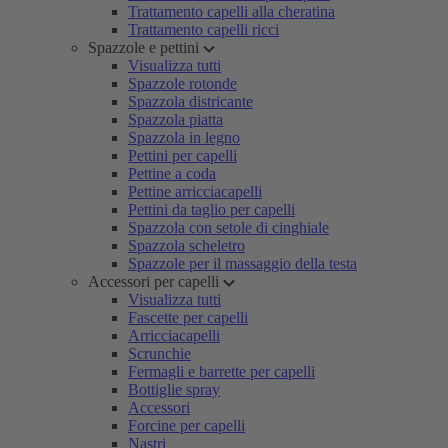
Trattamento capelli alla cheratina
Trattamento capelli ricci
Spazzole e pettini
Visualizza tutti
Spazzole rotonde
Spazzola districante
Spazzola piatta
Spazzola in legno
Pettini per capelli
Pettine a coda
Pettine arricciacapelli
Pettini da taglio per capelli
Spazzola con setole di cinghiale
Spazzola scheletro
Spazzole per il massaggio della testa
Accessori per capelli
Visualizza tutti
Fascette per capelli
Arricciacapelli
Scrunchie
Fermagli e barrette per capelli
Bottiglie spray
Accessori
Forcine per capelli
Nastri