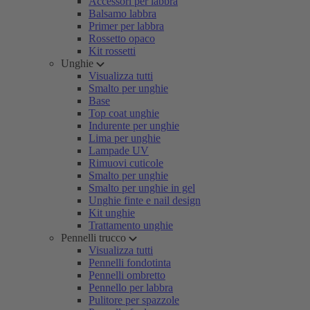
Accessori per labbra
Balsamo labbra
Primer per labbra
Rossetto opaco
Kit rossetti
Unghie
Visualizza tutti
Smalto per unghie
Base
Top coat unghie
Indurente per unghie
Lima per unghie
Lampade UV
Rimuovi cuticole
Smalto per unghie
Smalto per unghie in gel
Unghie finte e nail design
Kit unghie
Trattamento unghie
Pennelli trucco
Visualizza tutti
Pennelli fondotinta
Pennelli ombretto
Pennello per labbra
Pulitore per spazzole