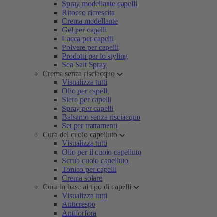
Spray modellante capelli
Ritocco ricrescita
Crema modellante
Gel per capelli
Lacca per capelli
Polvere per capelli
Prodotti per lo styling
Sea Salt Spray
Crema senza risciacquo
Visualizza tutti
Olio per capelli
Siero per capelli
Spray per capelli
Balsamo senza risciacquo
Set per trattamenti
Cura del cuoio capelluto
Visualizza tutti
Olio per il cuoio capelluto
Scrub cuoio capelluto
Tonico per capelli
Crema solare
Cura in base al tipo di capelli
Visualizza tutti
Anticrespo
Antiforfora