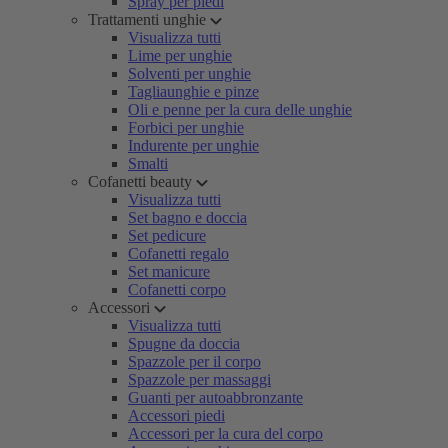
Spray per piedi
Trattamenti unghie
Visualizza tutti
Lime per unghie
Solventi per unghie
Tagliaunghie e pinze
Oli e penne per la cura delle unghie
Forbici per unghie
Indurente per unghie
Smalti
Cofanetti beauty
Visualizza tutti
Set bagno e doccia
Set pedicure
Cofanetti regalo
Set manicure
Cofanetti corpo
Accessori
Visualizza tutti
Spugne da doccia
Spazzole per il corpo
Spazzole per massaggi
Guanti per autoabbronzante
Accessori piedi
Accessori per la cura del corpo