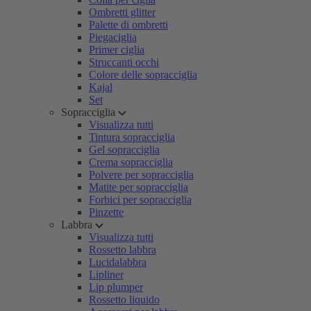
Ombretti glitter
Palette di ombretti
Piegaciglia
Primer ciglia
Struccanti occhi
Colore delle sopracciglia
Kajal
Set
Sopracciglia
Visualizza tutti
Tintura sopracciglia
Gel sopracciglia
Crema sopracciglia
Polvere per sopracciglia
Matite per sopracciglia
Forbici per sopracciglia
Pinzette
Labbra
Visualizza tutti
Rossetto labbra
Lucidalabbra
Lipliner
Lip plumper
Rossetto liquido