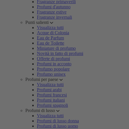
Fragranze primaverili
Profumi d'autunno
Fragranze estive
Fragranze invernali
Punti salienti
Visualizza tutti
Acque di Colonia
Eau de Parfum
Eau de Toilette
Miniature di profumo
Novità in fatto di profumi
Offerte di profumi
Profumi in acconto
Profumo popolare
Profumo unisex
Profumi per paese
Visualizza tutti
Profumi arabi
Profumi francesi
Profumi italiani
Profumi spagnoli
Profumi di lusso
Visualizza tutti
Profumi di lusso donna
Profumi di lusso uomo