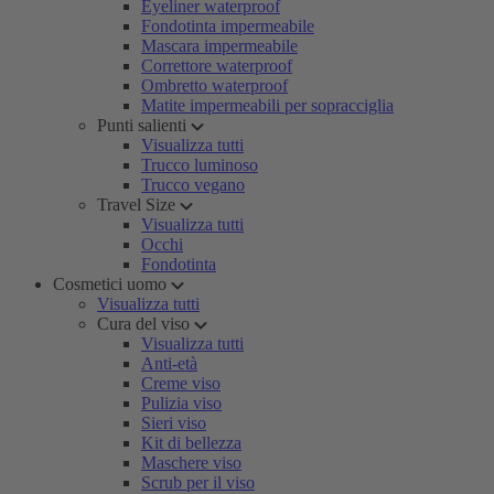
Eyeliner waterproof
Fondotinta impermeabile
Mascara impermeabile
Correttore waterproof
Ombretto waterproof
Matite impermeabili per sopracciglia
Punti salienti
Visualizza tutti
Trucco luminoso
Trucco vegano
Travel Size
Visualizza tutti
Occhi
Fondotinta
Cosmetici uomo
Visualizza tutti
Cura del viso
Visualizza tutti
Anti-età
Creme viso
Pulizia viso
Sieri viso
Kit di bellezza
Maschere viso
Scrub per il viso