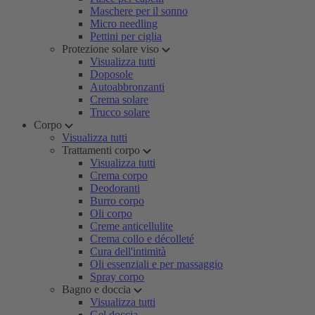
Maschere per il sonno
Micro needling
Pettini per ciglia
Protezione solare viso
Visualizza tutti
Doposole
Autoabbronzanti
Crema solare
Trucco solare
Corpo
Visualizza tutti
Trattamenti corpo
Visualizza tutti
Crema corpo
Deodoranti
Burro corpo
Oli corpo
Creme anticellulite
Crema collo e décolleté
Cura dell'intimità
Oli essenziali e per massaggio
Spray corpo
Bagno e doccia
Visualizza tutti
Gel doccia