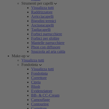
Strumenti per capelli
Visualizza tutti
Raddrizzatore
Arricciacapelli
Bigodini termici
Asciugacapelli
Tagliacapelli
Forbici parrucchiere
Forbici per sfoltire
Mantelle parrucchiere
Phon con diffusore
Spazzola ad aria calda
Make-up
Visualizza tutti
Fondotinta
Visualizza tutti
Fondotinta
Correttore
Cipria
Blush
Evidenziatore
BB- & CC-Cream
Camouflage
Contouring
Correttore