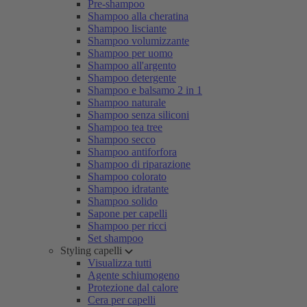
Pre-shampoo
Shampoo alla cheratina
Shampoo lisciante
Shampoo volumizzante
Shampoo per uomo
Shampoo all'argento
Shampoo detergente
Shampoo e balsamo 2 in 1
Shampoo naturale
Shampoo senza siliconi
Shampoo tea tree
Shampoo secco
Shampoo antiforfora
Shampoo di riparazione
Shampoo colorato
Shampoo idratante
Shampoo solido
Sapone per capelli
Shampoo per ricci
Set shampoo
Styling capelli
Visualizza tutti
Agente schiumogeno
Protezione dal calore
Cera per capelli