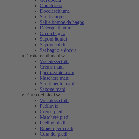
Olio doccia
Docciaschiuma
Scrub corpo
Sali e bombe da bagno
Detergenti intimi
Oli da bagno
Saponi liquidi
Saponi solidi
Set bagno e doccia
Trattamenti mani
Visualizza tutti
Creme mani
Igienizzante mani
Maschere mani
Scrub per le mani
Sapone mani
Cura dei piedi
Visualizza tutti
Pediluvio
Crema piedi
Maschere piedi
Peeling piedi
Rimedi per i calli
Cura dei piedi