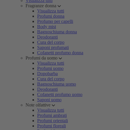
Visualizza tutti
Fragranze donna
Visualizza tutti
Profumi donna
Profumo per capelli
Body mist
Bagnoschiuma donna
Deodoranti
Cura del corpo
Saponi profumati
Cofanetti profumo donna
Profumi da uomo
Visualizza tutti
Profumi uomo
Dopobarba
Cura del corpo
Bagnoschiuma uomo
Deodoranti
Cofanetti profumo uomo
Saponi uomo
Note olfattive
Visualizza tutti
Profumi ambrati
Profumi orientali
Profumi floreali