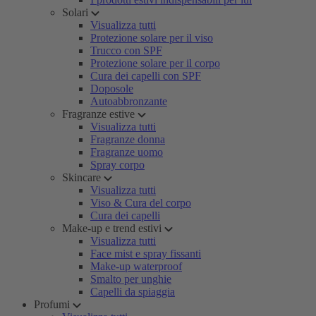
Solari
Visualizza tutti
Protezione solare per il viso
Trucco con SPF
Protezione solare per il corpo
Cura dei capelli con SPF
Doposole
Autoabbronzante
Fragranze estive
Visualizza tutti
Fragranze donna
Fragranze uomo
Spray corpo
Skincare
Visualizza tutti
Viso & Cura del corpo
Cura dei capelli
Make-up e trend estivi
Visualizza tutti
Face mist e spray fissanti
Make-up waterproof
Smalto per unghie
Capelli da spiaggia
Profumi