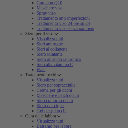
Cura con Q10
Maschere viso
Spray viso
Trattamento anti-imperfezioni
Trattamento viso 24 ore su 24
Trattamento viso senza parabeni
Siero per il viso
Visualizza tutti
Sieri antirughe
Sieri al collagene
Siero idratante
Siero all'acido ialuronico
Sieri alla vitamina C
Fiale
Trattamenti occhi
Visualizza tutti
Siero per sopracciglia
Crema per gli occhi
Maschere e patch occhi
Sieri contorno occhi
Siero per ciglia
Gel per gli occhi
Cura delle labbra
Visualizza tutti
Balsamo per labbra