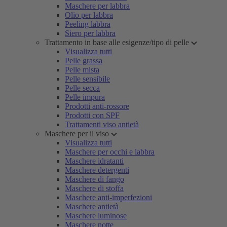
Maschere per labbra
Olio per labbra
Peeling labbra
Siero per labbra
Trattamento in base alle esigenze/tipo di pelle
Visualizza tutti
Pelle grassa
Pelle mista
Pelle sensibile
Pelle secca
Pelle impura
Prodotti anti-rossore
Prodotti con SPF
Trattamenti viso antietà
Maschere per il viso
Visualizza tutti
Maschere per occhi e labbra
Maschere idratanti
Maschere detergenti
Maschere di fango
Maschere di stoffa
Maschere anti-imperfezioni
Maschere antietà
Maschere luminose
Maschere notte