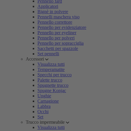
Pennello fard
Applicatori
Bignè in polvere
Pennelli maschera viso
Pennello correttore
Pennello per evidenziatore
Pennello per eyeliner
Pennello per polveri
Pennello per sopracciglia
Sacchetti per spazzole
Set pennelli
Accessori
Visualizza tutti
Temperamatite
Specchi per trucco
Palette trucco
Spugnette trucco
Spugne Konjac
Unghie
Carnagione
Labbra
Occhi
Set
Trucco impermeabile
Visualizza tutti