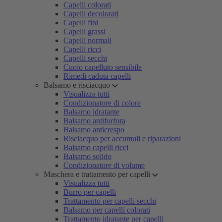
Capelli colorati
Capelli decolorati
Capelli fini
Capelli grassi
Capelli normali
Capelli ricci
Capelli secchi
Cuoio capelluto sensibile
Rimedi caduta capelli
Balsamo e risciacquo
Visualizza tutti
Condizionatore di colore
Balsamo idratante
Balsamo antiforfora
Balsamo anticrespo
Risciacquo per accumuli e riparazioni
Balsamo capelli ricci
Balsamo solido
Condizionatore di volume
Maschera e trattamento per capelli
Visualizza tutti
Burro per capelli
Trattamento per capelli secchi
Balsamo per capelli colorati
Trattamento idratante per capelli