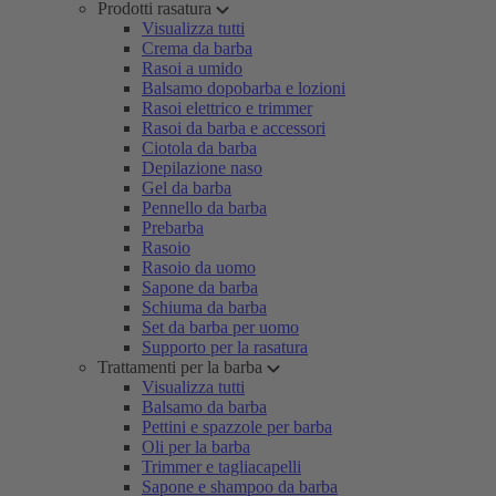
Prodotti rasatura
Visualizza tutti
Crema da barba
Rasoi a umido
Balsamo dopobarba e lozioni
Rasoi elettrico e trimmer
Rasoi da barba e accessori
Ciotola da barba
Depilazione naso
Gel da barba
Pennello da barba
Prebarba
Rasoio
Rasoio da uomo
Sapone da barba
Schiuma da barba
Set da barba per uomo
Supporto per la rasatura
Trattamenti per la barba
Visualizza tutti
Balsamo da barba
Pettini e spazzole per barba
Oli per la barba
Trimmer e tagliacapelli
Sapone e shampoo da barba