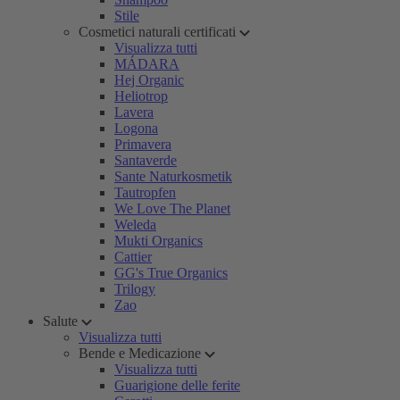
Stile
Cosmetici naturali certificati
Visualizza tutti
MÁDARA
Hej Organic
Heliotrop
Lavera
Logona
Primavera
Santaverde
Sante Naturkosmetik
Tautropfen
We Love The Planet
Weleda
Mukti Organics
Cattier
GG's True Organics
Trilogy
Zao
Salute
Visualizza tutti
Bende e Medicazione
Visualizza tutti
Guarigione delle ferite