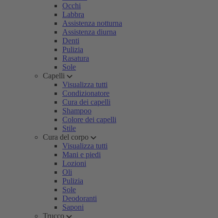
Occhi
Labbra
Assistenza notturna
Assistenza diurna
Denti
Pulizia
Rasatura
Sole
Capelli
Visualizza tutti
Condizionatore
Cura dei capelli
Shampoo
Colore dei capelli
Stile
Cura del corpo
Visualizza tutti
Mani e piedi
Lozioni
Oli
Pulizia
Sole
Deodoranti
Saponi
Trucco