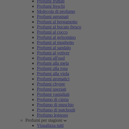
Profumi fruttati
Profumi freschi
Molecola di profumo
Profumi agrumati
Profumi al bergamotto
Profumi al bucato fresco
Profumi al cocco
Profumi al gelsomino
Profumi al mughetto
Profumi al sandalo
Profumi al vetiver
Profumi all'oud
Profumi alla mela
Profumi alla rosa
Profumi alla viola
Profumi aromatici
Profumi chypre
Profumi speziati
Profumi vanigliati
Profumo di cipria
Profumo di muschio
Profumo di patchouli
Profumo legnoso
Profumi per stagioni
Visualizza tutti