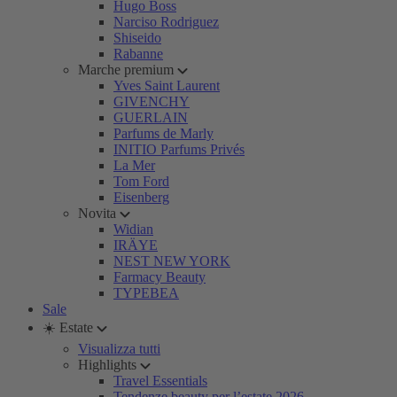
Hugo Boss
Narciso Rodriguez
Shiseido
Rabanne
Marche premium
Yves Saint Laurent
GIVENCHY
GUERLAIN
Parfums de Marly
INITIO Parfums Privés
La Mer
Tom Ford
Eisenberg
Novita
Widian
IRÄYE
NEST NEW YORK
Farmacy Beauty
TYPEBEA
Sale
☀️ Estate
Visualizza tutti
Highlights
Travel Essentials
Tendenze beauty per l’estate 2026