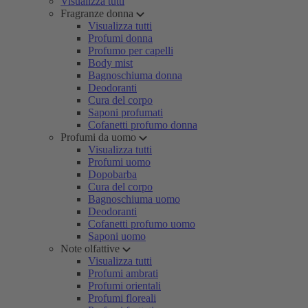
Visualizza tutti
Fragranze donna
Visualizza tutti
Profumi donna
Profumo per capelli
Body mist
Bagnoschiuma donna
Deodoranti
Cura del corpo
Saponi profumati
Cofanetti profumo donna
Profumi da uomo
Visualizza tutti
Profumi uomo
Dopobarba
Cura del corpo
Bagnoschiuma uomo
Deodoranti
Cofanetti profumo uomo
Saponi uomo
Note olfattive
Visualizza tutti
Profumi ambrati
Profumi orientali
Profumi floreali