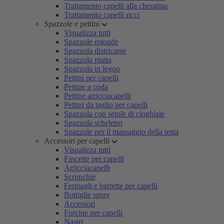
Trattamento capelli alla cheratina
Trattamento capelli ricci
Spazzole e pettini
Visualizza tutti
Spazzole rotonde
Spazzola districante
Spazzola piatta
Spazzola in legno
Pettini per capelli
Pettine a coda
Pettine arricciacapelli
Pettini da taglio per capelli
Spazzola con setole di cinghiale
Spazzola scheletro
Spazzole per il massaggio della testa
Accessori per capelli
Visualizza tutti
Fascette per capelli
Arricciacapelli
Scrunchie
Fermagli e barrette per capelli
Bottiglie spray
Accessori
Forcine per capelli
Nastri