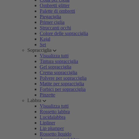
Ombretti glitter
Palette di ombretti
Piegaciglia
Primer ciglia
Struccanti occhi
Colore delle sopracciglia
Kajal
Set
Sopracciglia
Visualizza tutti
Tintura sopracciglia
Gel sopracciglia
Crema sopracciglia
Polvere per sopracciglia
Matite per sopracciglia
Forbici per sopracciglia
Pinzette
Labbra
Visualizza tutti
Rossetto labbra
Lucidalabbra
Lipliner
Lip plumper
Rossetto liquido