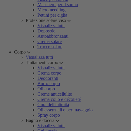
Maschere per il sonno
Micro needling
Pettini per ciglia
Protezione solare viso
Visualizza tutti
Doposole
Autoabbronzanti
Crema solare
Trucco solare
Corpo
Visualizza tutti
Trattamenti corpo
Visualizza tutti
Crema corpo
Deodoranti
Burro corpo
Oli corpo
Creme anticellulite
Crema collo e décolleté
Cura dell'intimità
Oli essenziali e per massaggio
Spray corpo
Bagno e doccia
Visualizza tutti
Gel doccia