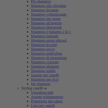
Pre-shampoo
Shampoo alla cheratina
Shampoo lisciante
Shampoo volumizzante
Shampoo per uomo
Shampoo all'argento
Shampoo detergente
Shampoo e balsamo 2 in 1
Shampoo naturale
Shampoo senza siliconi
Shampoo tea tree
Shampoo secco
Shampoo antiforfora
Shampoo di riparazione
Shampoo colorato
Shampoo idratante
Shampoo solido
Sapone per capelli
Shampoo per ricci
Set shampoo
Styling capelli
Visualizza tutti
Agente schiumogeno
Protezione dal calore
Cera per capelli