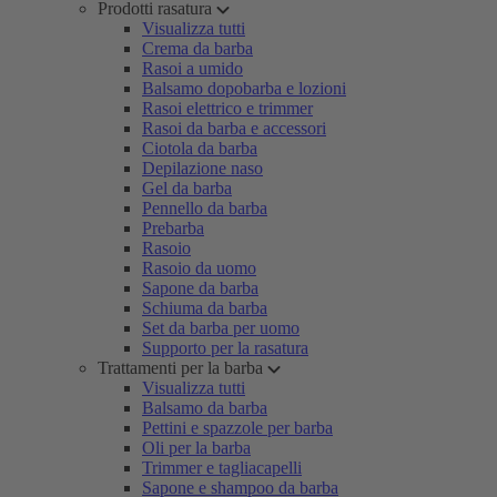
Prodotti rasatura
Visualizza tutti
Crema da barba
Rasoi a umido
Balsamo dopobarba e lozioni
Rasoi elettrico e trimmer
Rasoi da barba e accessori
Ciotola da barba
Depilazione naso
Gel da barba
Pennello da barba
Prebarba
Rasoio
Rasoio da uomo
Sapone da barba
Schiuma da barba
Set da barba per uomo
Supporto per la rasatura
Trattamenti per la barba
Visualizza tutti
Balsamo da barba
Pettini e spazzole per barba
Oli per la barba
Trimmer e tagliacapelli
Sapone e shampoo da barba