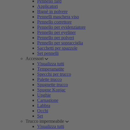
Pennello fard
Applicatori
Bignè in polvere
Pennelli maschera viso
Pennello correttore
Pennello per evidenziatore
Pennello per eyeliner
Pennello per polveri
Pennello per sopracciglia
Sacchetti per spazzole
Set pennelli
Accessori
Visualizza tutti
Temperamatite
Specchi per trucco
Palette trucco
Spugnette trucco
Spugne Konjac
Unghie
Carnagione
Labbra
Occhi
Set
Trucco impermeabile
Visualizza tutti