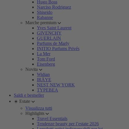
Hugo Boss
Narciso Rodriguez
Shiseido
Rabanne
Marche premium
Yves Saint Laurent
GIVENCHY
GUERLAIN
Parfums de Marly
INITIO Parfums Privés
La Mer
Tom Ford
Eisenberg
Novita
Widian
IRÄYE
NEST NEW YORK
TYPEBEA
Saldi e bestseller
☀️ Estate
Visualizza tutti
Highlights
Travel Essentials
Tendenze beauty per l’estate 2026
I prodotti estivi indispensabili per lui