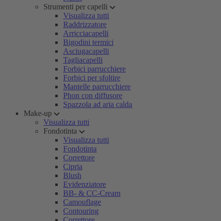
Strumenti per capelli
Visualizza tutti
Raddrizzatore
Arricciacapelli
Bigodini termici
Asciugacapelli
Tagliacapelli
Forbici parrucchiere
Forbici per sfoltire
Mantelle parrucchiere
Phon con diffusore
Spazzola ad aria calda
Make-up
Visualizza tutti
Fondotinta
Visualizza tutti
Fondotinta
Correttore
Cipria
Blush
Evidenziatore
BB- & CC-Cream
Camouflage
Contouring
Correttore