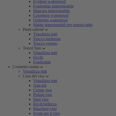
Eyeliner waterproof
Fondotinta impermeabile
Mascara impermeabile
Correttore waterproof
Ombretto waterproof
Matite impermeabili per sopracciglia
Punti salienti
Visualizza tutti
Trucco luminoso
Trucco vegano
Travel Size
Visualizza tutti
Occhi
Fondotinta
Cosmetici uomo
Visualizza tutti
Cura del viso
Visualizza tutti
Anti-età
Creme viso
Pulizia viso
Sieri viso
Kit di bellezza
Maschere viso
Scrub per il viso