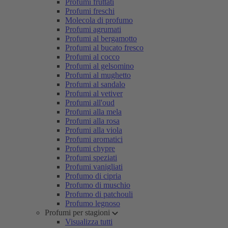
Profumi fruttati
Profumi freschi
Molecola di profumo
Profumi agrumati
Profumi al bergamotto
Profumi al bucato fresco
Profumi al cocco
Profumi al gelsomino
Profumi al mughetto
Profumi al sandalo
Profumi al vetiver
Profumi all'oud
Profumi alla mela
Profumi alla rosa
Profumi alla viola
Profumi aromatici
Profumi chypre
Profumi speziati
Profumi vanigliati
Profumo di cipria
Profumo di muschio
Profumo di patchouli
Profumo legnoso
Profumi per stagioni
Visualizza tutti