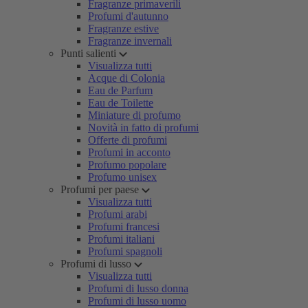
Fragranze primaverili
Profumi d'autunno
Fragranze estive
Fragranze invernali
Punti salienti
Visualizza tutti
Acque di Colonia
Eau de Parfum
Eau de Toilette
Miniature di profumo
Novità in fatto di profumi
Offerte di profumi
Profumi in acconto
Profumo popolare
Profumo unisex
Profumi per paese
Visualizza tutti
Profumi arabi
Profumi francesi
Profumi italiani
Profumi spagnoli
Profumi di lusso
Visualizza tutti
Profumi di lusso donna
Profumi di lusso uomo