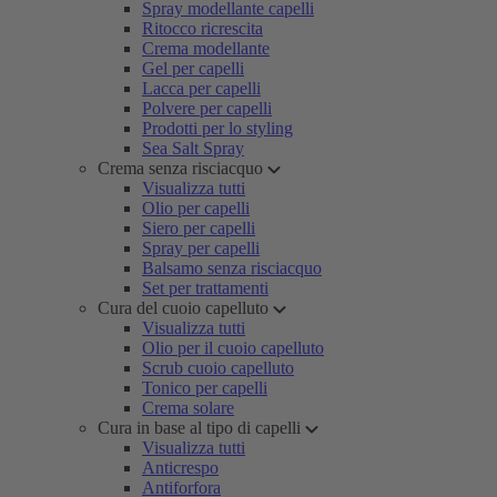
Spray modellante capelli
Ritocco ricrescita
Crema modellante
Gel per capelli
Lacca per capelli
Polvere per capelli
Prodotti per lo styling
Sea Salt Spray
Crema senza risciacquo
Visualizza tutti
Olio per capelli
Siero per capelli
Spray per capelli
Balsamo senza risciacquo
Set per trattamenti
Cura del cuoio capelluto
Visualizza tutti
Olio per il cuoio capelluto
Scrub cuoio capelluto
Tonico per capelli
Crema solare
Cura in base al tipo di capelli
Visualizza tutti
Anticrespo
Antiforfora