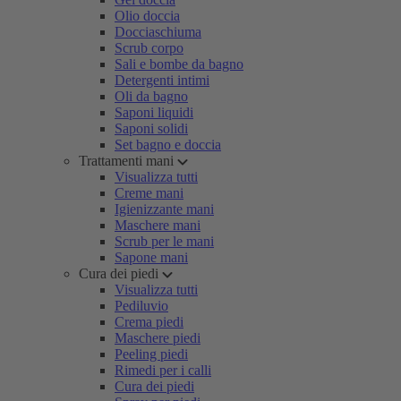
Olio doccia
Docciaschiuma
Scrub corpo
Sali e bombe da bagno
Detergenti intimi
Oli da bagno
Saponi liquidi
Saponi solidi
Set bagno e doccia
Trattamenti mani
Visualizza tutti
Creme mani
Igienizzante mani
Maschere mani
Scrub per le mani
Sapone mani
Cura dei piedi
Visualizza tutti
Pediluvio
Crema piedi
Maschere piedi
Peeling piedi
Rimedi per i calli
Cura dei piedi