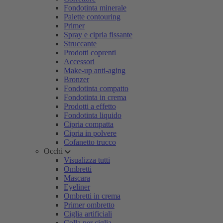
Fondotinta minerale
Palette contouring
Primer
Spray e cipria fissante
Struccante
Prodotti coprenti
Accessori
Make-up anti-aging
Bronzer
Fondotinta compatto
Fondotinta in crema
Prodotti a effetto
Fondotinta liquido
Cipria compatta
Cipria in polvere
Cofanetto trucco
Occhi
Visualizza tutti
Ombretti
Mascara
Eyeliner
Ombretti in crema
Primer ombretto
Ciglia artificiali
Colla per ciglia