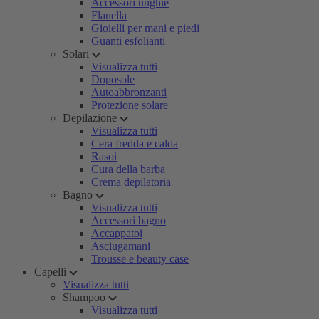
Accessori unghie
Flanella
Gioielli per mani e piedi
Guanti esfolianti
Solari
Visualizza tutti
Doposole
Autoabbronzanti
Protezione solare
Depilazione
Visualizza tutti
Cera fredda e calda
Rasoi
Cura della barba
Crema depilatoria
Bagno
Visualizza tutti
Accessori bagno
Accappatoi
Asciugamani
Trousse e beauty case
Capelli
Visualizza tutti
Shampoo
Visualizza tutti