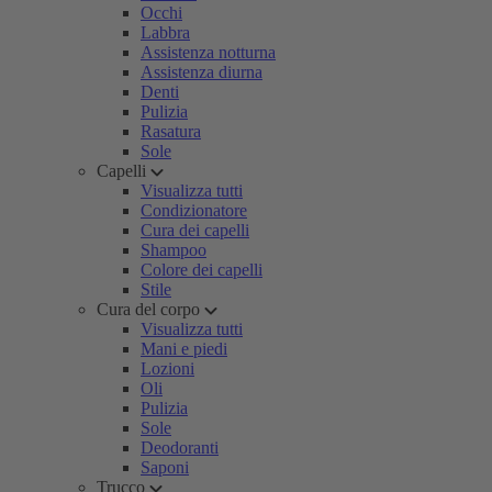
Occhi
Labbra
Assistenza notturna
Assistenza diurna
Denti
Pulizia
Rasatura
Sole
Capelli
Visualizza tutti
Condizionatore
Cura dei capelli
Shampoo
Colore dei capelli
Stile
Cura del corpo
Visualizza tutti
Mani e piedi
Lozioni
Oli
Pulizia
Sole
Deodoranti
Saponi
Trucco