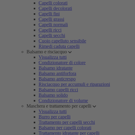
Capelli colorati
Capelli decolorati
Capelli fini
Capelli grassi
Capelli normali
Capelli ricci
Capelli secchi
Cuoio capelluto sensibile
Rimedi caduta capelli
Balsamo e risciacquo
Visualizza tutti
Condizionatore di colore
Balsamo idratante
Balsamo antiforfora
Balsamo anticrespo
Risciacquo per accumuli e riparazioni
Balsamo capelli ricci
Balsamo solido
Condizionatore di volume
Maschera e trattamento per capelli
Visualizza tutti
Burro per capelli
Trattamento per capelli secchi
Balsamo per capelli colorati
Trattamento idratante per capelli