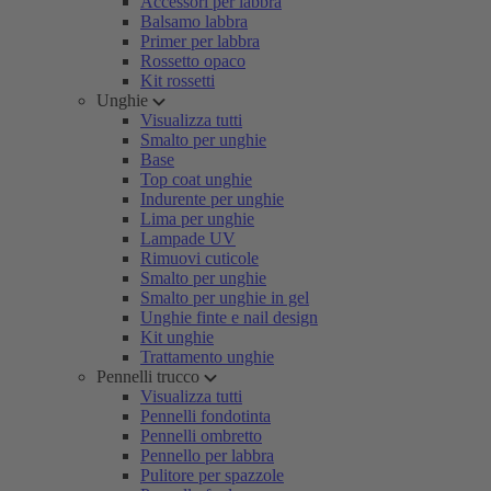
Accessori per labbra
Balsamo labbra
Primer per labbra
Rossetto opaco
Kit rossetti
Unghie
Visualizza tutti
Smalto per unghie
Base
Top coat unghie
Indurente per unghie
Lima per unghie
Lampade UV
Rimuovi cuticole
Smalto per unghie
Smalto per unghie in gel
Unghie finte e nail design
Kit unghie
Trattamento unghie
Pennelli trucco
Visualizza tutti
Pennelli fondotinta
Pennelli ombretto
Pennello per labbra
Pulitore per spazzole