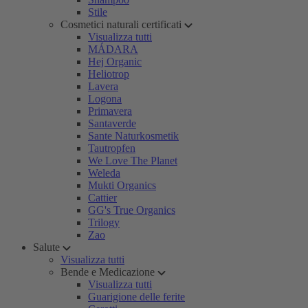
Stile
Cosmetici naturali certificati
Visualizza tutti
MÁDARA
Hej Organic
Heliotrop
Lavera
Logona
Primavera
Santaverde
Sante Naturkosmetik
Tautropfen
We Love The Planet
Weleda
Mukti Organics
Cattier
GG's True Organics
Trilogy
Zao
Salute
Visualizza tutti
Bende e Medicazione
Visualizza tutti
Guarigione delle ferite