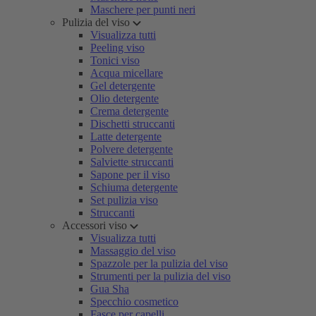
Maschere per punti neri
Pulizia del viso
Visualizza tutti
Peeling viso
Tonici viso
Acqua micellare
Gel detergente
Olio detergente
Crema detergente
Dischetti struccanti
Latte detergente
Polvere detergente
Salviette struccanti
Sapone per il viso
Schiuma detergente
Set pulizia viso
Struccanti
Accessori viso
Visualizza tutti
Massaggio del viso
Spazzole per la pulizia del viso
Strumenti per la pulizia del viso
Gua Sha
Specchio cosmetico
Fasce per capelli