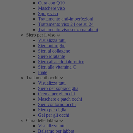
Cura con Q10
Maschere viso
Spray viso
Trattamento anti-imperfezioni
Trattamento viso 24 ore su 24
Trattamento viso senza parabeni
Siero per il viso
Visualizza tutti
Sieri antirughe
Sieri al collagene
Siero idratante
Siero all'acido ialuronico
Sieri alla vitamina C
Fiale
Trattamenti occhi
Visualizza tutti
Siero per sopracciglia
Crema per gli occhi
Maschere e patch occhi
Sieri contorno occhi
Siero per ciglia
Gel per gli occhi
Cura delle labbra
Visualizza tutti
Balsamo per labbra