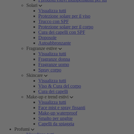
Solari
Visualizza tutti
Protezione solare per il viso
Trucco con SPF
Protezione solare per il corpo
Cura dei capelli con SPF
Doposole
Autoabbronzante
Fragranze estive
Visualizza tutti
Fragranze donna
Fragranze uomo
Spray corpo
Skincare
Visualizza tutti
Viso & Cura del corpo
Cura dei capelli
Make-up e trend estivi
Visualizza tutti
Face mist e spray fissanti
Make-up waterproof
Smalto per unghie
Capelli da spiaggia
Profumi