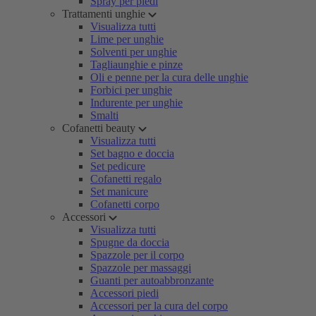
Spray per piedi
Trattamenti unghie
Visualizza tutti
Lime per unghie
Solventi per unghie
Tagliaunghie e pinze
Oli e penne per la cura delle unghie
Forbici per unghie
Indurente per unghie
Smalti
Cofanetti beauty
Visualizza tutti
Set bagno e doccia
Set pedicure
Cofanetti regalo
Set manicure
Cofanetti corpo
Accessori
Visualizza tutti
Spugne da doccia
Spazzole per il corpo
Spazzole per massaggi
Guanti per autoabbronzante
Accessori piedi
Accessori per la cura del corpo