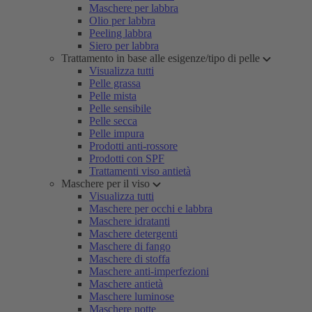
Maschere per labbra
Olio per labbra
Peeling labbra
Siero per labbra
Trattamento in base alle esigenze/tipo di pelle
Visualizza tutti
Pelle grassa
Pelle mista
Pelle sensibile
Pelle secca
Pelle impura
Prodotti anti-rossore
Prodotti con SPF
Trattamenti viso antietà
Maschere per il viso
Visualizza tutti
Maschere per occhi e labbra
Maschere idratanti
Maschere detergenti
Maschere di fango
Maschere di stoffa
Maschere anti-imperfezioni
Maschere antietà
Maschere luminose
Maschere notte