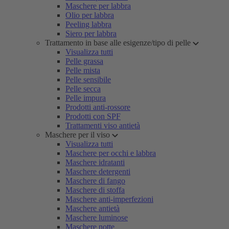
Maschere per labbra
Olio per labbra
Peeling labbra
Siero per labbra
Trattamento in base alle esigenze/tipo di pelle
Visualizza tutti
Pelle grassa
Pelle mista
Pelle sensibile
Pelle secca
Pelle impura
Prodotti anti-rossore
Prodotti con SPF
Trattamenti viso antietà
Maschere per il viso
Visualizza tutti
Maschere per occhi e labbra
Maschere idratanti
Maschere detergenti
Maschere di fango
Maschere di stoffa
Maschere anti-imperfezioni
Maschere antietà
Maschere luminose
Maschere notte