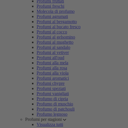
Profumi fruttati
Profumi freschi
Molecola di profumo
Profumi agrumati
Profumi al bergamotto
Profumi al bucato fresco
Profumi al cocco
Profumi al gelsomino
Profumi al mughetto
Profumi al sandalo
Profumi al vetiver
Profumi all'oud
Profumi alla mela
Profumi alla rosa
Profumi alla viola
Profumi aromatici
Profumi chypre
Profumi speziati
Profumi vanigliati
Profumo di cipria
Profumo di muschio
Profumo di patchouli
Profumo legnoso
Profumi per stagioni
Visualizza tutti