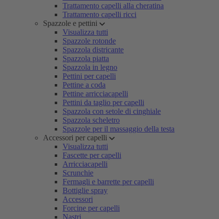
Trattamento capelli alla cheratina
Trattamento capelli ricci
Spazzole e pettini
Visualizza tutti
Spazzole rotonde
Spazzola districante
Spazzola piatta
Spazzola in legno
Pettini per capelli
Pettine a coda
Pettine arricciacapelli
Pettini da taglio per capelli
Spazzola con setole di cinghiale
Spazzola scheletro
Spazzole per il massaggio della testa
Accessori per capelli
Visualizza tutti
Fascette per capelli
Arricciacapelli
Scrunchie
Fermagli e barrette per capelli
Bottiglie spray
Accessori
Forcine per capelli
Nastri