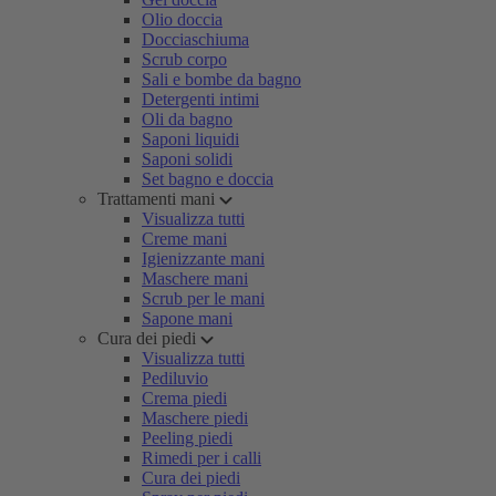
Olio doccia
Docciaschiuma
Scrub corpo
Sali e bombe da bagno
Detergenti intimi
Oli da bagno
Saponi liquidi
Saponi solidi
Set bagno e doccia
Trattamenti mani
Visualizza tutti
Creme mani
Igienizzante mani
Maschere mani
Scrub per le mani
Sapone mani
Cura dei piedi
Visualizza tutti
Pediluvio
Crema piedi
Maschere piedi
Peeling piedi
Rimedi per i calli
Cura dei piedi