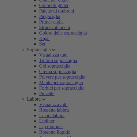
Ombretti glitter
Palette di ombretti
Piegaciglia
Primer ciglia
Struccanti occhi
Colore delle sopracciglia
Kajal
Set
Sopracciglia
Visualizza tutti
Tintura sopracciglia
Gel sopracciglia
Crema sopracciglia
Polvere per sopracciglia
Matite per sopracciglia
Forbici per sopracciglia
Pinzette
Labbra
Visualizza tutti
Rossetto labbra
Lucidalabbra
Lipliner
Lip plumper
Rossetto liquido