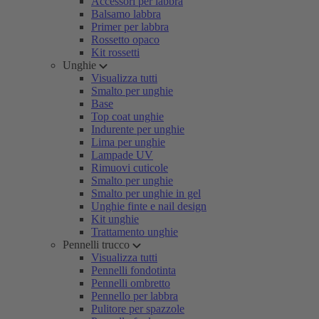
Accessori per labbra
Balsamo labbra
Primer per labbra
Rossetto opaco
Kit rossetti
Unghie
Visualizza tutti
Smalto per unghie
Base
Top coat unghie
Indurente per unghie
Lima per unghie
Lampade UV
Rimuovi cuticole
Smalto per unghie
Smalto per unghie in gel
Unghie finte e nail design
Kit unghie
Trattamento unghie
Pennelli trucco
Visualizza tutti
Pennelli fondotinta
Pennelli ombretto
Pennello per labbra
Pulitore per spazzole