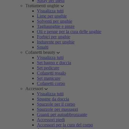
Spray per piedi
Trattamenti unghie
Visualizza tutti
Lime per unghie
Solventi per unghie
Tagliaunghie e pinze
Oli e penne per la cura delle unghie
Forbici per unghie
Indurente per unghie
Smalti
Cofanetti beauty
Visualizza tutti
Set bagno e doccia
Set pedicure
Cofanetti regalo
Set manicure
Cofanetti corpo
Accessori
Visualizza tutti
Spugne da doccia
Spazzole per il corpo
Spazzole per massaggi
Guanti per autoabbronzante
Accessori piedi
Accessori per la cura del corpo