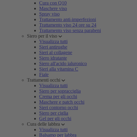
Cura con Q10
Maschere viso
Spray viso
Trattamento anti-imperfezioni
Trattamento viso 24 ore su 24
Trattamento viso senza parabeni
Siero per il viso
Visualizza tutti
Sieri antirughe
Sieri al collagene
Siero idratante
Siero all'acido ialuronico
Sieri alla vitamina C
Fiale
Trattamenti occhi
Visualizza tutti
Siero per sopracciglia
Crema per gli occhi
Maschere e patch occhi
Sieri contorno occhi
Siero per ciglia
Gel per gli occhi
Cura delle labbra
Visualizza tutti
Balsamo per labbra