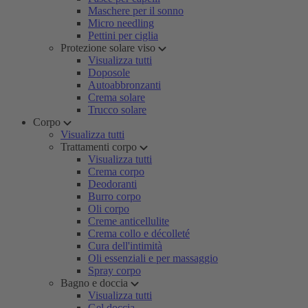
Maschere per il sonno
Micro needling
Pettini per ciglia
Protezione solare viso
Visualizza tutti
Doposole
Autoabbronzanti
Crema solare
Trucco solare
Corpo
Visualizza tutti
Trattamenti corpo
Visualizza tutti
Crema corpo
Deodoranti
Burro corpo
Oli corpo
Creme anticellulite
Crema collo e décolleté
Cura dell'intimità
Oli essenziali e per massaggio
Spray corpo
Bagno e doccia
Visualizza tutti
Gel doccia