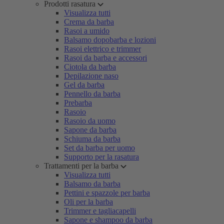
Prodotti rasatura
Visualizza tutti
Crema da barba
Rasoi a umido
Balsamo dopobarba e lozioni
Rasoi elettrico e trimmer
Rasoi da barba e accessori
Ciotola da barba
Depilazione naso
Gel da barba
Pennello da barba
Prebarba
Rasoio
Rasoio da uomo
Sapone da barba
Schiuma da barba
Set da barba per uomo
Supporto per la rasatura
Trattamenti per la barba
Visualizza tutti
Balsamo da barba
Pettini e spazzole per barba
Oli per la barba
Trimmer e tagliacapelli
Sapone e shampoo da barba