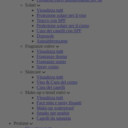
Solari
Visualizza tutti
Protezione solare per il viso
Trucco con SPF
Protezione solare per il corpo
Cura dei capelli con SPF
Doposole
Autoabbronzante
Fragranze estive
Visualizza tutti
Fragranze donna
Fragranze uomo
Spray corpo
Skincare
Visualizza tutti
Viso & Cura del corpo
Cura dei capelli
Make-up e trend estivi
Visualizza tutti
Face mist e spray fissanti
Make-up waterproof
Smalto per unghie
Capelli da spiaggia
Profumi