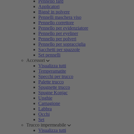
Pennello fard
Applicatori
Bignè in polvere
Pennelli maschera viso
Pennello correttore
Pennello per evidenziatore
Pennello per eyeliner
Pennello per polveri
Pennello per sopracciglia
Sacchetti per spazzole
Set pennelli
Accessori
Visualizza tutti
Temperamatite
Specchi per trucco
Palette trucco
Spugnette trucco
Spugne Konjac
Unghie
Carnagione
Labbra
Occhi
Set
Trucco impermeabile
Visualizza tutti