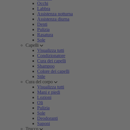
Occhi
Labbra
Assistenza notturna
Assistenza diurna
Denti
Pulizia
Rasatura
Sole
Capelli
Visualizza tutti
Condizionatore
Cura dei capelli
Shampoo
Colore dei capelli
Stile
Cura del corpo
Visualizza tutti
Mani e piedi
Lozioni
Oli
Pulizia
Sole
Deodoranti
Saponi
Trucco