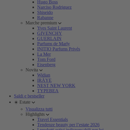
Hugo Boss
Narciso Rodriguez
Shiseido
Rabanne
Marche premium
Yves Saint Laurent
GIVENCHY
GUERLAIN
Parfums de Marly
INITIO Parfums Privés
La Mer
Tom Ford
Eisenberg
Novita
Widian
IRÄYE
NEST NEW YORK
TYPEBEA
Saldi e bestseller
☀️ Estate
Visualizza tutti
Highlights
Travel Essentials
Tendenze beauty per l’estate 2026
I prodotti estivi indispensabili per lui