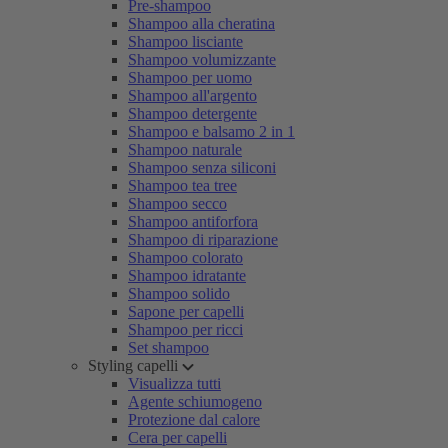
Pre-shampoo
Shampoo alla cheratina
Shampoo lisciante
Shampoo volumizzante
Shampoo per uomo
Shampoo all'argento
Shampoo detergente
Shampoo e balsamo 2 in 1
Shampoo naturale
Shampoo senza siliconi
Shampoo tea tree
Shampoo secco
Shampoo antiforfora
Shampoo di riparazione
Shampoo colorato
Shampoo idratante
Shampoo solido
Sapone per capelli
Shampoo per ricci
Set shampoo
Styling capelli
Visualizza tutti
Agente schiumogeno
Protezione dal calore
Cera per capelli