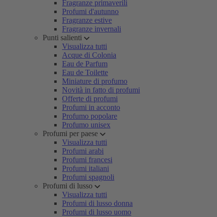
Fragranze primaverili
Profumi d'autunno
Fragranze estive
Fragranze invernali
Punti salienti
Visualizza tutti
Acque di Colonia
Eau de Parfum
Eau de Toilette
Miniature di profumo
Novità in fatto di profumi
Offerte di profumi
Profumi in acconto
Profumo popolare
Profumo unisex
Profumi per paese
Visualizza tutti
Profumi arabi
Profumi francesi
Profumi italiani
Profumi spagnoli
Profumi di lusso
Visualizza tutti
Profumi di lusso donna
Profumi di lusso uomo