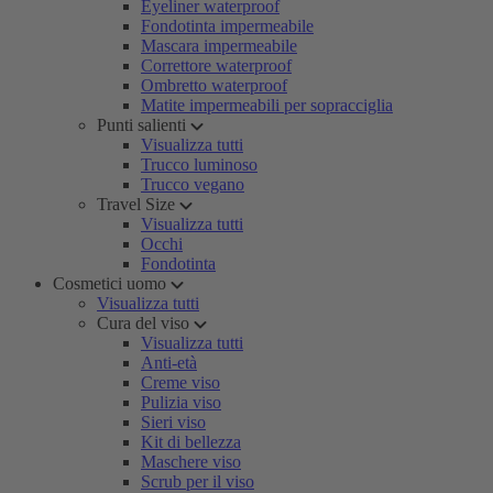
Eyeliner waterproof
Fondotinta impermeabile
Mascara impermeabile
Correttore waterproof
Ombretto waterproof
Matite impermeabili per sopracciglia
Punti salienti
Visualizza tutti
Trucco luminoso
Trucco vegano
Travel Size
Visualizza tutti
Occhi
Fondotinta
Cosmetici uomo
Visualizza tutti
Cura del viso
Visualizza tutti
Anti-età
Creme viso
Pulizia viso
Sieri viso
Kit di bellezza
Maschere viso
Scrub per il viso