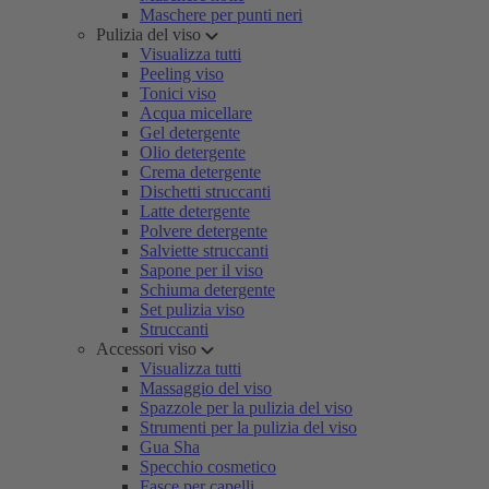
Maschere per punti neri
Pulizia del viso
Visualizza tutti
Peeling viso
Tonici viso
Acqua micellare
Gel detergente
Olio detergente
Crema detergente
Dischetti struccanti
Latte detergente
Polvere detergente
Salviette struccanti
Sapone per il viso
Schiuma detergente
Set pulizia viso
Struccanti
Accessori viso
Visualizza tutti
Massaggio del viso
Spazzole per la pulizia del viso
Strumenti per la pulizia del viso
Gua Sha
Specchio cosmetico
Fasce per capelli