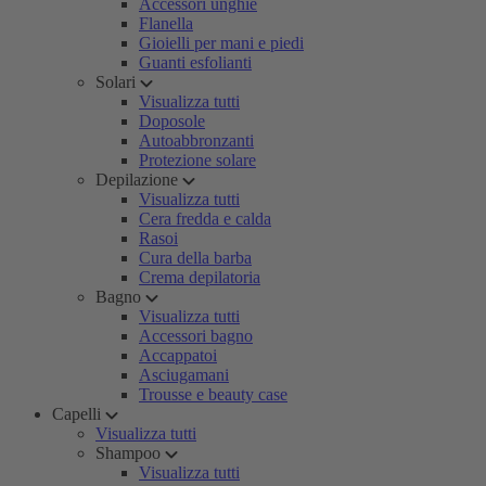
Accessori unghie
Flanella
Gioielli per mani e piedi
Guanti esfolianti
Solari
Visualizza tutti
Doposole
Autoabbronzanti
Protezione solare
Depilazione
Visualizza tutti
Cera fredda e calda
Rasoi
Cura della barba
Crema depilatoria
Bagno
Visualizza tutti
Accessori bagno
Accappatoi
Asciugamani
Trousse e beauty case
Capelli
Visualizza tutti
Shampoo
Visualizza tutti