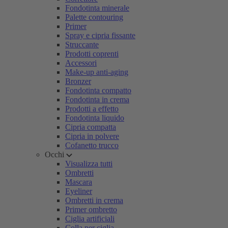
Fondotinta minerale
Palette contouring
Primer
Spray e cipria fissante
Struccante
Prodotti coprenti
Accessori
Make-up anti-aging
Bronzer
Fondotinta compatto
Fondotinta in crema
Prodotti a effetto
Fondotinta liquido
Cipria compatta
Cipria in polvere
Cofanetto trucco
Occhi
Visualizza tutti
Ombretti
Mascara
Eyeliner
Ombretti in crema
Primer ombretto
Ciglia artificiali
Colla per ciglia