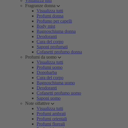
Visualizza tutti
Fragranze donna
Visualizza tutti
Profumi donna
Profumo per capelli
Body mist
Bagnoschiuma donna
Deodoranti
Cura del corpo
Saponi profumati
Cofanetti profumo donna
Profumi da uomo
Visualizza tutti
Profumi uomo
Dopobarba
Cura del corpo
Bagnoschiuma uomo
Deodoranti
Cofanetti profumo uomo
Saponi uomo
Note olfattive
Visualizza tutti
Profumi ambrati
Profumi orientali
Profumi floreali