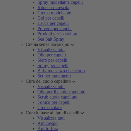
Spray modellante capelli
Ritocco ricrescita
Crema modellante
Gel per capelli
Lacca per capelli
Polvere per capelli
Prodotti per lo styling
Sea Salt Spray
Crema senza risciacquo
Visualizza tutti
Olio per capelli
Siero per capelli
Spray per capelli
Balsamo senza risciacquo
Set per trattamenti
Cura del cuoio capelluto
Visualizza tutti
Olio per il cuoio capelluto
Scrub cuoio capelluto
Tonico per capelli
Crema solare
Cura in base al tipo di capelli
Visualizza tutti
Anticrespo
Antiforfora