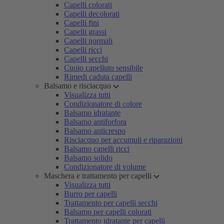
Capelli colorati
Capelli decolorati
Capelli fini
Capelli grassi
Capelli normali
Capelli ricci
Capelli secchi
Cuoio capelluto sensibile
Rimedi caduta capelli
Balsamo e risciacquo
Visualizza tutti
Condizionatore di colore
Balsamo idratante
Balsamo antiforfora
Balsamo anticrespo
Risciacquo per accumuli e riparazioni
Balsamo capelli ricci
Balsamo solido
Condizionatore di volume
Maschera e trattamento per capelli
Visualizza tutti
Burro per capelli
Trattamento per capelli secchi
Balsamo per capelli colorati
Trattamento idratante per capelli