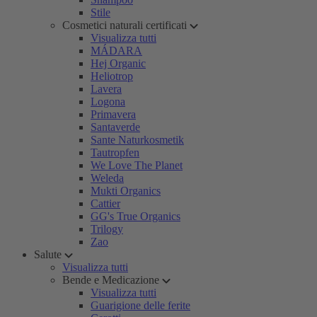
Stile
Cosmetici naturali certificati
Visualizza tutti
MÁDARA
Hej Organic
Heliotrop
Lavera
Logona
Primavera
Santaverde
Sante Naturkosmetik
Tautropfen
We Love The Planet
Weleda
Mukti Organics
Cattier
GG's True Organics
Trilogy
Zao
Salute
Visualizza tutti
Bende e Medicazione
Visualizza tutti
Guarigione delle ferite