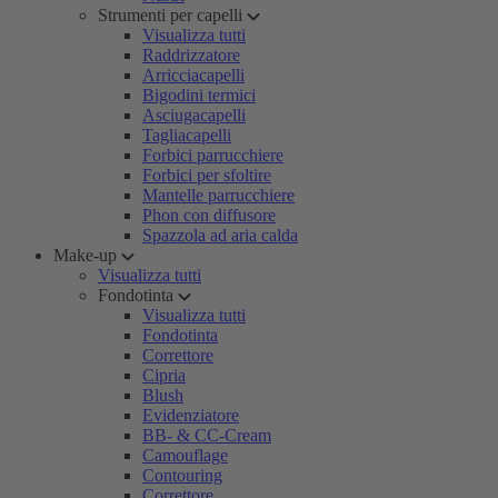
Strumenti per capelli
Visualizza tutti
Raddrizzatore
Arricciacapelli
Bigodini termici
Asciugacapelli
Tagliacapelli
Forbici parrucchiere
Forbici per sfoltire
Mantelle parrucchiere
Phon con diffusore
Spazzola ad aria calda
Make-up
Visualizza tutti
Fondotinta
Visualizza tutti
Fondotinta
Correttore
Cipria
Blush
Evidenziatore
BB- & CC-Cream
Camouflage
Contouring
Correttore