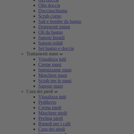
Olio doccia
Docciaschiuma
Scrub corpo
Sali e bombe da bagno
Detergenti intimi
Oli da bagno
Saponi liquidi
Saponi solidi
Set bagno e doccia
Trattamenti mani
Visualizza tutti
Creme mani
Igienizzante mani
Maschere mani
Scrub per le mani
Sapone mani
Cura dei piedi
Visualizza tutti
Pediluvio
Crema piedi
Maschere piedi
Peeling piedi
Rimedi per i calli
Cura dei piedi