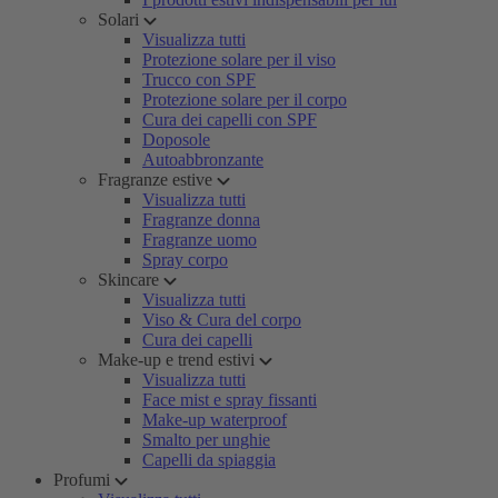
Solari
Visualizza tutti
Protezione solare per il viso
Trucco con SPF
Protezione solare per il corpo
Cura dei capelli con SPF
Doposole
Autoabbronzante
Fragranze estive
Visualizza tutti
Fragranze donna
Fragranze uomo
Spray corpo
Skincare
Visualizza tutti
Viso & Cura del corpo
Cura dei capelli
Make-up e trend estivi
Visualizza tutti
Face mist e spray fissanti
Make-up waterproof
Smalto per unghie
Capelli da spiaggia
Profumi