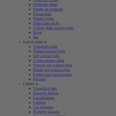
Ombretti glitter
Palette di ombretti
Piegaciglia
Primer ciglia
Struccanti occhi
Colore delle sopracciglia
Kajal
Set
Sopracciglia
Visualizza tutti
Tintura sopracciglia
Gel sopracciglia
Crema sopracciglia
Polvere per sopracciglia
Matite per sopracciglia
Forbici per sopracciglia
Pinzette
Labbra
Visualizza tutti
Rossetto labbra
Lucidalabbra
Lipliner
Lip plumper
Rossetto liquido