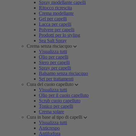
Spray modellante capelli
Ritocco ricrescita
Crema modellante
Gel per capelli
Lacca per capelli
Polvere per capelli
Prodotti per lo styling
Sea Salt Spray
Crema senza risciacquo
Visualizza tutti
Olio per capelli
Siero per capelli
Spray per capelli
Balsamo senza risciacquo
Set per trattamenti
Cura del cuoio capelluto
Visualizza tutti
Olio per il cuoio capelluto
Scrub cuoio capelluto
Tonico per capelli
Crema solare
Cura in base al tipo di capelli
Visualizza tutti
Anticrespo
Antiforfora