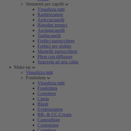
Strumenti per capelli
Visualizza tutti
Raddrizzatore
Arricciacapelli
Bigodini termici
Asciugacapelli
Tagliacapelli
Forbici parrucchiere
Forbici per sfoltire
Mantelle parrucchiere
Phon con diffusore
Spazzola ad aria calda
Make-up
Visualizza tutti
Fondotinta
Visualizza tutti
Fondotinta
Correttore
Cipria
Blush
Evidenziatore
BB- & CC-Cream
Camouflage
Contouring
Correttore