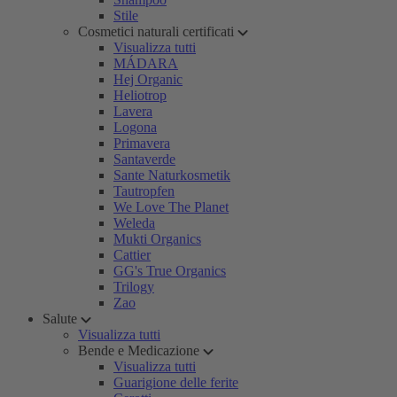
Stile
Cosmetici naturali certificati
Visualizza tutti
MÁDARA
Hej Organic
Heliotrop
Lavera
Logona
Primavera
Santaverde
Sante Naturkosmetik
Tautropfen
We Love The Planet
Weleda
Mukti Organics
Cattier
GG's True Organics
Trilogy
Zao
Salute
Visualizza tutti
Bende e Medicazione
Visualizza tutti
Guarigione delle ferite