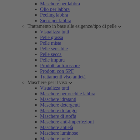
Maschere per labbra
Olio per labbra
Peeling labbra
Siero per labbra
Trattamento in base alle esigenze/tipo di pelle
Visualizza tutti
Pelle grassa
Pelle mista
Pelle sensibile
Pelle secca
Pelle impura
Prodotti anti-rossore
Prodotti con SPF
Trattamenti viso antietà
Maschere per il viso
Visualizza tutti
Maschere per occhi e labbra
Maschere idratanti
Maschere detergenti
Maschere di fango
Maschere di stoffa
Maschere anti-imperfezioni
Maschere antietà
Maschere luminose
Maschere notte