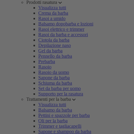
Prodotti rasatura
Visualizza tutti
Crema da barba
Rasoi a umido
Balsamo dopobarba e lozioni
Rasoi elettrico e trimmer
Rasoi da barba e accessori
Ciotola da barba
Depilazione naso
Gel da barba
Pennello da barba
Prebarba
Rasoio
Rasoio da uomo
Sapone da barba
Schiuma da barba
Set da barba per uomo
Supporto per la rasatura
Trattamenti per la barba
Visualizza tutti
Balsamo da barba
Pettini e spazzole per barba
Oli per la barba
Trimmer e tagliacapelli
Sapone e shampoo da barba