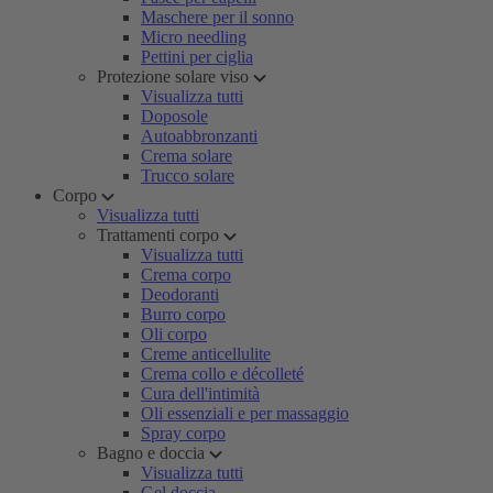
Maschere per il sonno
Micro needling
Pettini per ciglia
Protezione solare viso
Visualizza tutti
Doposole
Autoabbronzanti
Crema solare
Trucco solare
Corpo
Visualizza tutti
Trattamenti corpo
Visualizza tutti
Crema corpo
Deodoranti
Burro corpo
Oli corpo
Creme anticellulite
Crema collo e décolleté
Cura dell'intimità
Oli essenziali e per massaggio
Spray corpo
Bagno e doccia
Visualizza tutti
Gel doccia