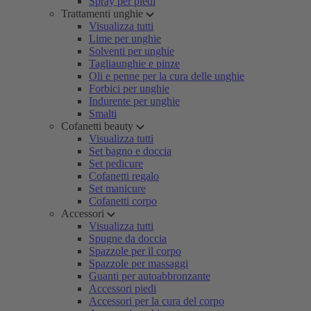
Spray per piedi
Trattamenti unghie
Visualizza tutti
Lime per unghie
Solventi per unghie
Tagliaunghie e pinze
Oli e penne per la cura delle unghie
Forbici per unghie
Indurente per unghie
Smalti
Cofanetti beauty
Visualizza tutti
Set bagno e doccia
Set pedicure
Cofanetti regalo
Set manicure
Cofanetti corpo
Accessori
Visualizza tutti
Spugne da doccia
Spazzole per il corpo
Spazzole per massaggi
Guanti per autoabbronzante
Accessori piedi
Accessori per la cura del corpo