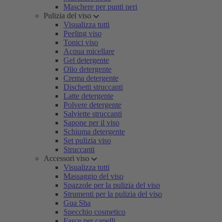
Maschere per punti neri
Pulizia del viso
Visualizza tutti
Peeling viso
Tonici viso
Acqua micellare
Gel detergente
Olio detergente
Crema detergente
Dischetti struccanti
Latte detergente
Polvere detergente
Salviette struccanti
Sapone per il viso
Schiuma detergente
Set pulizia viso
Struccanti
Accessori viso
Visualizza tutti
Massaggio del viso
Spazzole per la pulizia del viso
Strumenti per la pulizia del viso
Gua Sha
Specchio cosmetico
Fasce per capelli