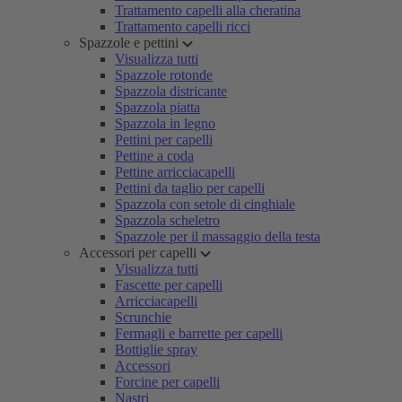
Trattamento capelli alla cheratina
Trattamento capelli ricci
Spazzole e pettini
Visualizza tutti
Spazzole rotonde
Spazzola districante
Spazzola piatta
Spazzola in legno
Pettini per capelli
Pettine a coda
Pettine arricciacapelli
Pettini da taglio per capelli
Spazzola con setole di cinghiale
Spazzola scheletro
Spazzole per il massaggio della testa
Accessori per capelli
Visualizza tutti
Fascette per capelli
Arricciacapelli
Scrunchie
Fermagli e barrette per capelli
Bottiglie spray
Accessori
Forcine per capelli
Nastri