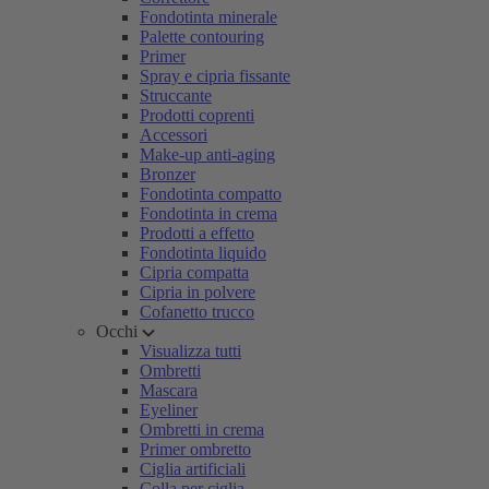
Fondotinta minerale
Palette contouring
Primer
Spray e cipria fissante
Struccante
Prodotti coprenti
Accessori
Make-up anti-aging
Bronzer
Fondotinta compatto
Fondotinta in crema
Prodotti a effetto
Fondotinta liquido
Cipria compatta
Cipria in polvere
Cofanetto trucco
Occhi
Visualizza tutti
Ombretti
Mascara
Eyeliner
Ombretti in crema
Primer ombretto
Ciglia artificiali
Colla per ciglia