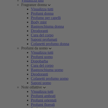
Visualizza tutti
Fragranze donna
Visualizza tutti
Profumi donna
Profumo per capelli
Body mist
Bagnoschiuma donna
Deodoranti
Cura del corpo
Saponi profumati
Cofanetti profumo donna
Profumi da uomo
Visualizza tutti
Profumi uomo
Dopobarba
Cura del corpo
Bagnoschiuma uomo
Deodoranti
Cofanetti profumo uomo
Saponi uomo
Note olfattive
Visualizza tutti
Profumi ambrati
Profumi orientali
Profumi floreali