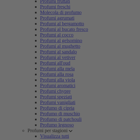
Profumi fruttati
Profumi freschi
Molecola di profumo
Profumi agrumati
Profumi al bergamotto
Profumi al bucato fresco
Profumi al cocco
Profumi al gelsomino
Profumi al mughetto
Profumi al sandalo
Profumi al vetiver
Profumi all'oud
Profumi alla mela
Profumi alla rosa
Profumi alla viola
Profumi aromatici
Profumi chypre
Profumi speziati
Profumi vanigliati
Profumo di cipria
Profumo di muschio
Profumo di patchouli
Profumo legnoso
Profumi per stagioni
Visualizza tutti