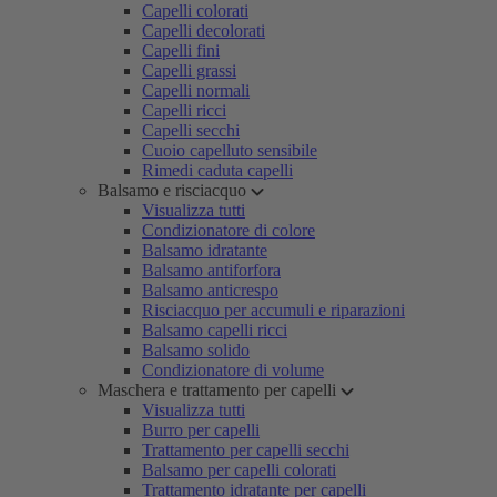
Capelli colorati
Capelli decolorati
Capelli fini
Capelli grassi
Capelli normali
Capelli ricci
Capelli secchi
Cuoio capelluto sensibile
Rimedi caduta capelli
Balsamo e risciacquo
Visualizza tutti
Condizionatore di colore
Balsamo idratante
Balsamo antiforfora
Balsamo anticrespo
Risciacquo per accumuli e riparazioni
Balsamo capelli ricci
Balsamo solido
Condizionatore di volume
Maschera e trattamento per capelli
Visualizza tutti
Burro per capelli
Trattamento per capelli secchi
Balsamo per capelli colorati
Trattamento idratante per capelli