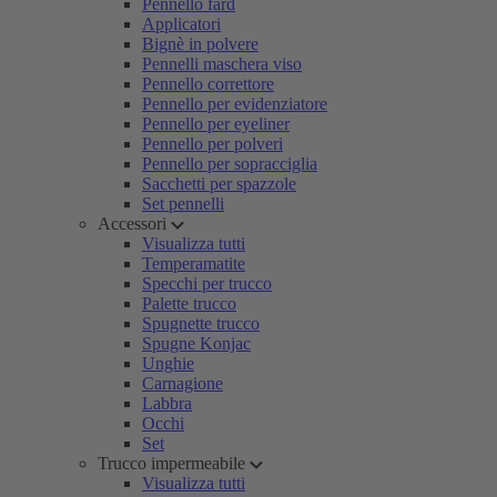
Pennello fard
Applicatori
Bignè in polvere
Pennelli maschera viso
Pennello correttore
Pennello per evidenziatore
Pennello per eyeliner
Pennello per polveri
Pennello per sopracciglia
Sacchetti per spazzole
Set pennelli
Accessori
Visualizza tutti
Temperamatite
Specchi per trucco
Palette trucco
Spugnette trucco
Spugne Konjac
Unghie
Carnagione
Labbra
Occhi
Set
Trucco impermeabile
Visualizza tutti