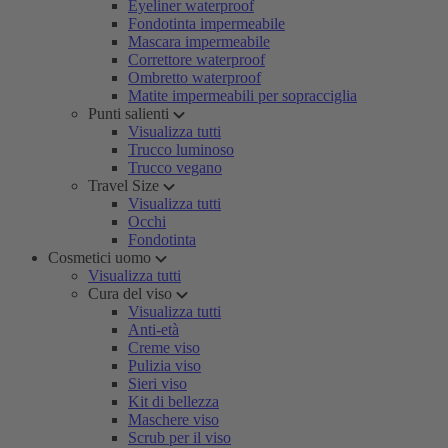
Eyeliner waterproof
Fondotinta impermeabile
Mascara impermeabile
Correttore waterproof
Ombretto waterproof
Matite impermeabili per sopracciglia
Punti salienti
Visualizza tutti
Trucco luminoso
Trucco vegano
Travel Size
Visualizza tutti
Occhi
Fondotinta
Cosmetici uomo
Visualizza tutti
Cura del viso
Visualizza tutti
Anti-età
Creme viso
Pulizia viso
Sieri viso
Kit di bellezza
Maschere viso
Scrub per il viso