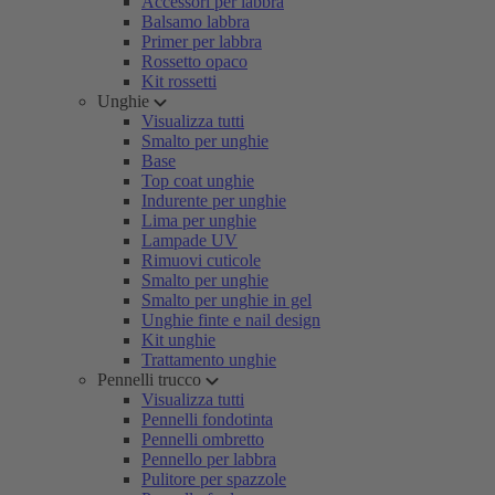
Accessori per labbra
Balsamo labbra
Primer per labbra
Rossetto opaco
Kit rossetti
Unghie
Visualizza tutti
Smalto per unghie
Base
Top coat unghie
Indurente per unghie
Lima per unghie
Lampade UV
Rimuovi cuticole
Smalto per unghie
Smalto per unghie in gel
Unghie finte e nail design
Kit unghie
Trattamento unghie
Pennelli trucco
Visualizza tutti
Pennelli fondotinta
Pennelli ombretto
Pennello per labbra
Pulitore per spazzole