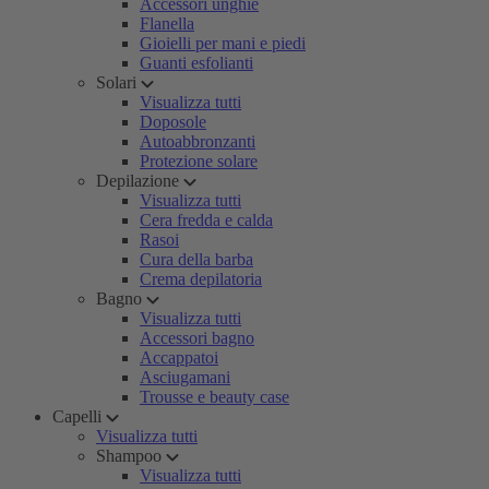
Accessori unghie
Flanella
Gioielli per mani e piedi
Guanti esfolianti
Solari
Visualizza tutti
Doposole
Autoabbronzanti
Protezione solare
Depilazione
Visualizza tutti
Cera fredda e calda
Rasoi
Cura della barba
Crema depilatoria
Bagno
Visualizza tutti
Accessori bagno
Accappatoi
Asciugamani
Trousse e beauty case
Capelli
Visualizza tutti
Shampoo
Visualizza tutti