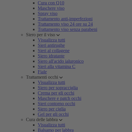
Cura con Q10
Maschere viso
Spray viso
Trattamento anti-imperfezioni
Trattamento viso 24 ore su 24
Trattamento viso senza parabeni
Siero per il viso
Visualizza tutti
Sieri antirughe
Sieri al collagene
Siero idratante
Siero all'acido ialuronico
Sieri alla vitamina C
Fiale
Trattamenti occhi
Visualizza tutti
Siero per sopracciglia
Crema per gli occhi
Maschere e patch occhi
Sieri contorno occhi
Siero per ciglia
Gel per gli occhi
Cura delle labbra
Visualizza tutti
Balsamo per labbra