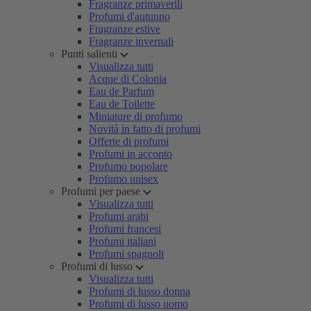
Fragranze primaverili
Profumi d'autunno
Fragranze estive
Fragranze invernali
Punti salienti
Visualizza tutti
Acque di Colonia
Eau de Parfum
Eau de Toilette
Miniature di profumo
Novità in fatto di profumi
Offerte di profumi
Profumi in acconto
Profumo popolare
Profumo unisex
Profumi per paese
Visualizza tutti
Profumi arabi
Profumi francesi
Profumi italiani
Profumi spagnoli
Profumi di lusso
Visualizza tutti
Profumi di lusso donna
Profumi di lusso uomo