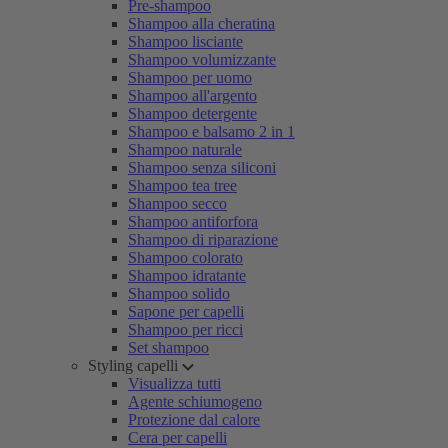
Pre-shampoo
Shampoo alla cheratina
Shampoo lisciante
Shampoo volumizzante
Shampoo per uomo
Shampoo all'argento
Shampoo detergente
Shampoo e balsamo 2 in 1
Shampoo naturale
Shampoo senza siliconi
Shampoo tea tree
Shampoo secco
Shampoo antiforfora
Shampoo di riparazione
Shampoo colorato
Shampoo idratante
Shampoo solido
Sapone per capelli
Shampoo per ricci
Set shampoo
Styling capelli
Visualizza tutti
Agente schiumogeno
Protezione dal calore
Cera per capelli