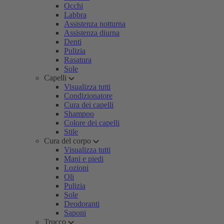
Occhi
Labbra
Assistenza notturna
Assistenza diurna
Denti
Pulizia
Rasatura
Sole
Capelli
Visualizza tutti
Condizionatore
Cura dei capelli
Shampoo
Colore dei capelli
Stile
Cura del corpo
Visualizza tutti
Mani e piedi
Lozioni
Oli
Pulizia
Sole
Deodoranti
Saponi
Trucco