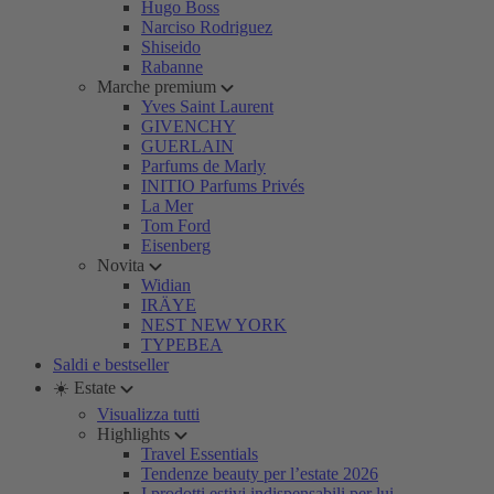
Hugo Boss
Narciso Rodriguez
Shiseido
Rabanne
Marche premium
Yves Saint Laurent
GIVENCHY
GUERLAIN
Parfums de Marly
INITIO Parfums Privés
La Mer
Tom Ford
Eisenberg
Novita
Widian
IRÄYE
NEST NEW YORK
TYPEBEA
Saldi e bestseller
☀️ Estate
Visualizza tutti
Highlights
Travel Essentials
Tendenze beauty per l’estate 2026
I prodotti estivi indispensabili per lui