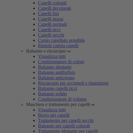
Capelli colorati
Capelli decolorati
Capelli fini
Capelli grassi
Capelli normali
Capelli ricci
Capelli secchi
Cuoio capelluto sensibile
Rimedi caduta capelli
Balsamo e risciacquo
Visualizza tutti
Condizionatore di colore
Balsamo idratante
Balsamo antiforfora
Balsamo anticrespo
Risciacquo per accumuli e riparazioni
Balsamo capelli ricci
Balsamo solido
Condizionatore di volume
Maschera e trattamento per capelli
Visualizza tutti
Burro per capelli
Trattamento per capelli secchi
Balsamo per capelli colorati
Trattamento idratante per capelli