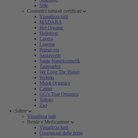
Stile
Cosmetici naturali certificati
Visualizza tutti
MÁDARA
Hej Organic
Heliotrop
Lavera
Logona
Primavera
Santaverde
Sante Naturkosmetik
Tautropfen
We Love The Planet
Weleda
Mukti Organics
Cattier
GG's True Organics
Trilogy
Zao
Salute
Visualizza tutti
Bende e Medicazione
Visualizza tutti
Guarigione delle ferite