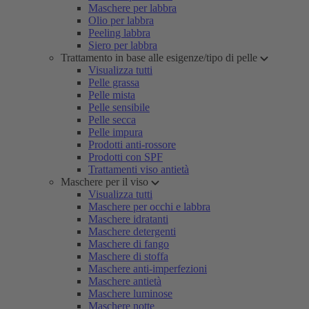
Maschere per labbra
Olio per labbra
Peeling labbra
Siero per labbra
Trattamento in base alle esigenze/tipo di pelle
Visualizza tutti
Pelle grassa
Pelle mista
Pelle sensibile
Pelle secca
Pelle impura
Prodotti anti-rossore
Prodotti con SPF
Trattamenti viso antietà
Maschere per il viso
Visualizza tutti
Maschere per occhi e labbra
Maschere idratanti
Maschere detergenti
Maschere di fango
Maschere di stoffa
Maschere anti-imperfezioni
Maschere antietà
Maschere luminose
Maschere notte