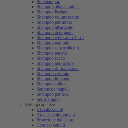
Pre-shampoo
Shampoo alla cheratina
Shampoo lisciante
Shampoo volumizzante
Shampoo per uomo
Shampoo all'argento
Shampoo detergente
Shampoo e balsamo 2 in 1
Shampoo naturale
Shampoo senza siliconi
Shampoo tea tree
Shampoo secco
Shampoo antiforfora
Shampoo di riparazione
Shampoo colorato
Shampoo idratante
Shampoo solido
Sapone per capelli
Shampoo per ricci
Set shampoo
Styling capelli
Visualizza tutti
Agente schiumogeno
Protezione dal calore
Cera per capelli