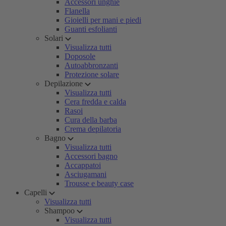
Accessori unghie
Flanella
Gioielli per mani e piedi
Guanti esfolianti
Solari
Visualizza tutti
Doposole
Autoabbronzanti
Protezione solare
Depilazione
Visualizza tutti
Cera fredda e calda
Rasoi
Cura della barba
Crema depilatoria
Bagno
Visualizza tutti
Accessori bagno
Accappatoi
Asciugamani
Trousse e beauty case
Capelli
Visualizza tutti
Shampoo
Visualizza tutti