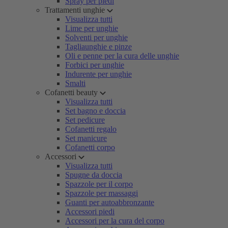
Spray per piedi
Trattamenti unghie
Visualizza tutti
Lime per unghie
Solventi per unghie
Tagliaunghie e pinze
Oli e penne per la cura delle unghie
Forbici per unghie
Indurente per unghie
Smalti
Cofanetti beauty
Visualizza tutti
Set bagno e doccia
Set pedicure
Cofanetti regalo
Set manicure
Cofanetti corpo
Accessori
Visualizza tutti
Spugne da doccia
Spazzole per il corpo
Spazzole per massaggi
Guanti per autoabbronzante
Accessori piedi
Accessori per la cura del corpo