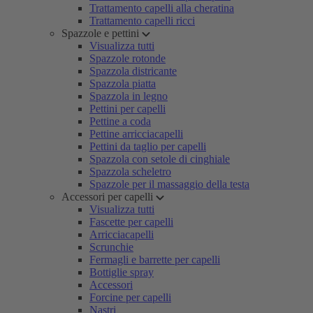
Trattamento capelli alla cheratina
Trattamento capelli ricci
Spazzole e pettini
Visualizza tutti
Spazzole rotonde
Spazzola districante
Spazzola piatta
Spazzola in legno
Pettini per capelli
Pettine a coda
Pettine arricciacapelli
Pettini da taglio per capelli
Spazzola con setole di cinghiale
Spazzola scheletro
Spazzole per il massaggio della testa
Accessori per capelli
Visualizza tutti
Fascette per capelli
Arricciacapelli
Scrunchie
Fermagli e barrette per capelli
Bottiglie spray
Accessori
Forcine per capelli
Nastri