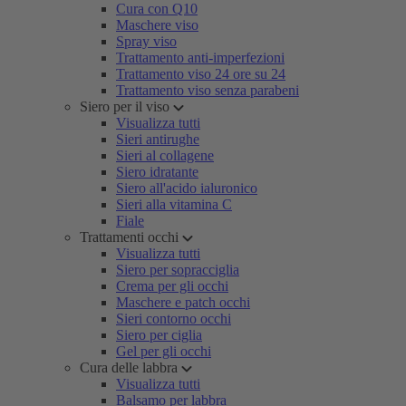
Cura con Q10
Maschere viso
Spray viso
Trattamento anti-imperfezioni
Trattamento viso 24 ore su 24
Trattamento viso senza parabeni
Siero per il viso
Visualizza tutti
Sieri antirughe
Sieri al collagene
Siero idratante
Siero all'acido ialuronico
Sieri alla vitamina C
Fiale
Trattamenti occhi
Visualizza tutti
Siero per sopracciglia
Crema per gli occhi
Maschere e patch occhi
Sieri contorno occhi
Siero per ciglia
Gel per gli occhi
Cura delle labbra
Visualizza tutti
Balsamo per labbra