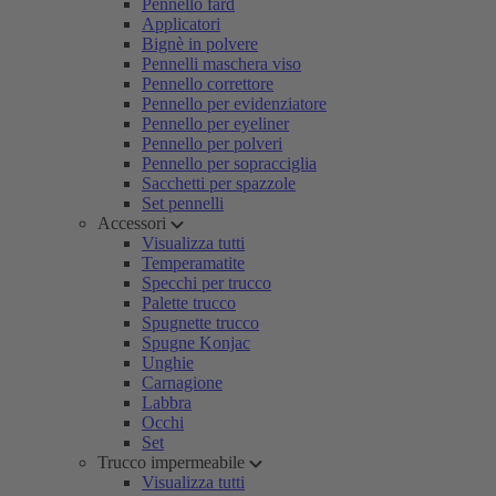
Pennello fard
Applicatori
Bignè in polvere
Pennelli maschera viso
Pennello correttore
Pennello per evidenziatore
Pennello per eyeliner
Pennello per polveri
Pennello per sopracciglia
Sacchetti per spazzole
Set pennelli
Accessori
Visualizza tutti
Temperamatite
Specchi per trucco
Palette trucco
Spugnette trucco
Spugne Konjac
Unghie
Carnagione
Labbra
Occhi
Set
Trucco impermeabile
Visualizza tutti