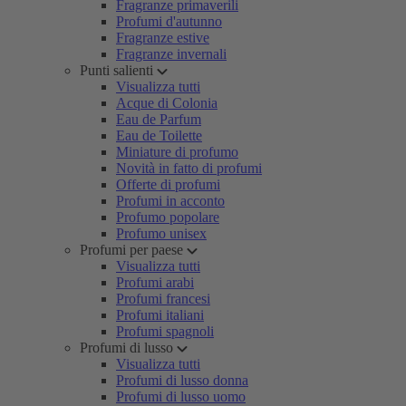
Fragranze primaverili
Profumi d'autunno
Fragranze estive
Fragranze invernali
Punti salienti
Visualizza tutti
Acque di Colonia
Eau de Parfum
Eau de Toilette
Miniature di profumo
Novità in fatto di profumi
Offerte di profumi
Profumi in acconto
Profumo popolare
Profumo unisex
Profumi per paese
Visualizza tutti
Profumi arabi
Profumi francesi
Profumi italiani
Profumi spagnoli
Profumi di lusso
Visualizza tutti
Profumi di lusso donna
Profumi di lusso uomo