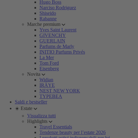
Hugo Boss
Narciso Rodriguez
Shiseido
Rabanne
Marche premium
Yves Saint Laurent
GIVENCHY
GUERLAIN
Parfums de Marly
INITIO Parfums Privés
La Mer
Tom Ford
Eisenberg
Novita
Widian
IRÄYE
NEST NEW YORK
TYPEBEA
Saldi e bestseller
☀️ Estate
Visualizza tutti
Highlights
Travel Essentials
Tendenze beauty per l’estate 2026
I prodotti estivi indispensabili per lui