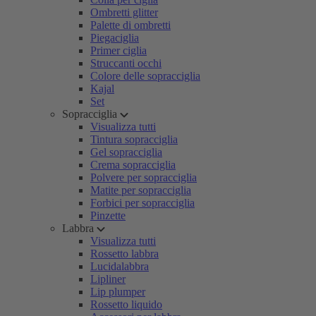
Ombretti glitter
Palette di ombretti
Piegaciglia
Primer ciglia
Struccanti occhi
Colore delle sopracciglia
Kajal
Set
Sopracciglia
Visualizza tutti
Tintura sopracciglia
Gel sopracciglia
Crema sopracciglia
Polvere per sopracciglia
Matite per sopracciglia
Forbici per sopracciglia
Pinzette
Labbra
Visualizza tutti
Rossetto labbra
Lucidalabbra
Lipliner
Lip plumper
Rossetto liquido