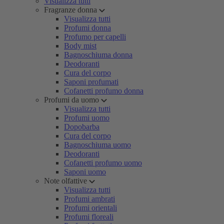
Visualizza tutti
Fragranze donna
Visualizza tutti
Profumi donna
Profumo per capelli
Body mist
Bagnoschiuma donna
Deodoranti
Cura del corpo
Saponi profumati
Cofanetti profumo donna
Profumi da uomo
Visualizza tutti
Profumi uomo
Dopobarba
Cura del corpo
Bagnoschiuma uomo
Deodoranti
Cofanetti profumo uomo
Saponi uomo
Note olfattive
Visualizza tutti
Profumi ambrati
Profumi orientali
Profumi floreali