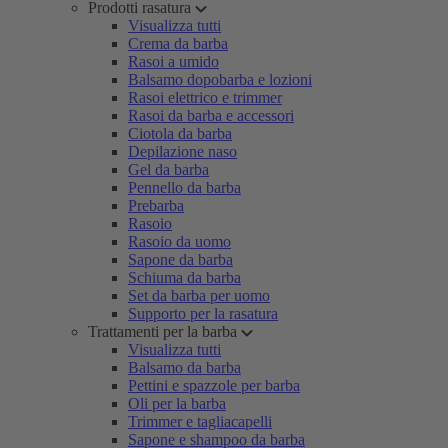
Prodotti rasatura
Visualizza tutti
Crema da barba
Rasoi a umido
Balsamo dopobarba e lozioni
Rasoi elettrico e trimmer
Rasoi da barba e accessori
Ciotola da barba
Depilazione naso
Gel da barba
Pennello da barba
Prebarba
Rasoio
Rasoio da uomo
Sapone da barba
Schiuma da barba
Set da barba per uomo
Supporto per la rasatura
Trattamenti per la barba
Visualizza tutti
Balsamo da barba
Pettini e spazzole per barba
Oli per la barba
Trimmer e tagliacapelli
Sapone e shampoo da barba