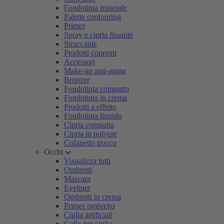
Fondotinta minerale
Palette contouring
Primer
Spray e cipria fissante
Struccante
Prodotti coprenti
Accessori
Make-up anti-aging
Bronzer
Fondotinta compatto
Fondotinta in crema
Prodotti a effetto
Fondotinta liquido
Cipria compatta
Cipria in polvere
Cofanetto trucco
Occhi
Visualizza tutti
Ombretti
Mascara
Eyeliner
Ombretti in crema
Primer ombretto
Ciglia artificiali
Colla per ciglia