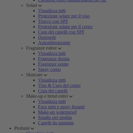
Solari
Visualizza tutti
Protezione solare per il viso
Trucco con SPF
Protezione solare per il corpo
Cura dei capelli con SPF
Doposole
Autoabbronzante
Fragranze estive
Visualizza tutti
Fragranze donna
Fragranze uomo
Spray corpo
Skincare
Visualizza tutti
Viso & Cura del corpo
Cura dei capelli
Make-up e trend estivi
Visualizza tutti
Face mist e spray fissanti
Make-up waterproof
Smalto per unghie
Capelli da spiaggia
Profumi