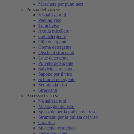
Maschere per punti neri
Pulizia del viso
Visualizza tutti
Peeling viso
Tonici viso
Acqua micellare
Gel detergente
Olio detergente
Crema detergente
Dischetti struccanti
Latte detergente
Polvere detergente
Salviette struccanti
Sapone per il viso
Schiuma detergente
Set pulizia viso
Struccanti
Accessori viso
Visualizza tutti
Massaggio del viso
Spazzole per la pulizia del viso
Strumenti per la pulizia del viso
Gua Sha
Specchio cosmetico
Fasce per capelli