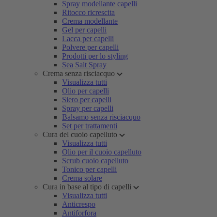
Spray modellante capelli
Ritocco ricrescita
Crema modellante
Gel per capelli
Lacca per capelli
Polvere per capelli
Prodotti per lo styling
Sea Salt Spray
Crema senza risciacquo
Visualizza tutti
Olio per capelli
Siero per capelli
Spray per capelli
Balsamo senza risciacquo
Set per trattamenti
Cura del cuoio capelluto
Visualizza tutti
Olio per il cuoio capelluto
Scrub cuoio capelluto
Tonico per capelli
Crema solare
Cura in base al tipo di capelli
Visualizza tutti
Anticrespo
Antiforfora