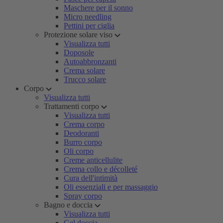
Maschere per il sonno
Micro needling
Pettini per ciglia
Protezione solare viso
Visualizza tutti
Doposole
Autoabbronzanti
Crema solare
Trucco solare
Corpo
Visualizza tutti
Trattamenti corpo
Visualizza tutti
Crema corpo
Deodoranti
Burro corpo
Oli corpo
Creme anticellulite
Crema collo e décolleté
Cura dell'intimità
Oli essenziali e per massaggio
Spray corpo
Bagno e doccia
Visualizza tutti
Gel doccia