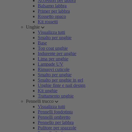
Accessori per labbra
Balsamo labbra
Primer per labbra
Rossetto opaco
Kit rossetti
Unghie
Visualizza tutti
Smalto per unghie
Base
Top coat unghie
Indurente per unghie
Lima per unghie
Lampade UV
Rimuovi cuticole
Smalto per unghie
Smalto per unghie in gel
Unghie finte e nail design
Kit unghie
Trattamento unghie
Pennelli trucco
Visualizza tutti
Pennelli fondotinta
Pennelli ombretto
Pennello per labbra
Pulitore per spazzole