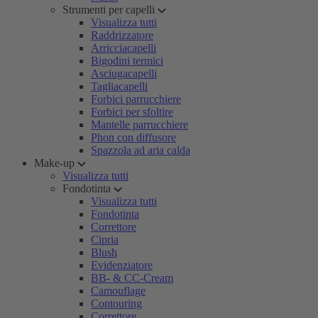
Strumenti per capelli
Visualizza tutti
Raddrizzatore
Arricciacapelli
Bigodini termici
Asciugacapelli
Tagliacapelli
Forbici parrucchiere
Forbici per sfoltire
Mantelle parrucchiere
Phon con diffusore
Spazzola ad aria calda
Make-up
Visualizza tutti
Fondotinta
Visualizza tutti
Fondotinta
Correttore
Cipria
Blush
Evidenziatore
BB- & CC-Cream
Camouflage
Contouring
Correttore