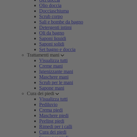
Olio doccia
Docciaschiuma
Scrub corpo
Sali e bombe da bagno
Detergenti intimi
Oli da bagno
Saponi liquidi
Saponi solidi
Set bagno e doccia
Trattamenti mani
Visualizza tutti
Creme mani
Igienizzante mani
Maschere mani
Scrub per le mani
Sapone mani
Cura dei piedi
Visualizza tutti
Pediluvio
Crema piedi
Maschere piedi
Peeling piedi
Rimedi per i calli
Cura dei piedi