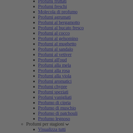
Profumi fruttati
Profumi freschi
Molecola di profumo
Profumi agrumati
Profumi al bergamotto
Profumi al bucato fresco
Profumi al cocco
Profumi al gelsomino
Profumi al mughetto
Profumi al sandalo
Profumi al vetiver
Profumi all'oud
Profumi alla mela
Profumi alla rosa
Profumi alla viola
Profumi aromatici
Profumi chypre
Profumi speziati
Profumi vanigliati
Profumo di cipria
Profumo di muschio
Profumo di patchouli
Profumo legnoso
Profumi per stagioni
Visualizza tutti