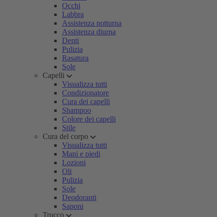
Occhi
Labbra
Assistenza notturna
Assistenza diurna
Denti
Pulizia
Rasatura
Sole
Capelli
Visualizza tutti
Condizionatore
Cura dei capelli
Shampoo
Colore dei capelli
Stile
Cura del corpo
Visualizza tutti
Mani e piedi
Lozioni
Oli
Pulizia
Sole
Deodoranti
Saponi
Trucco