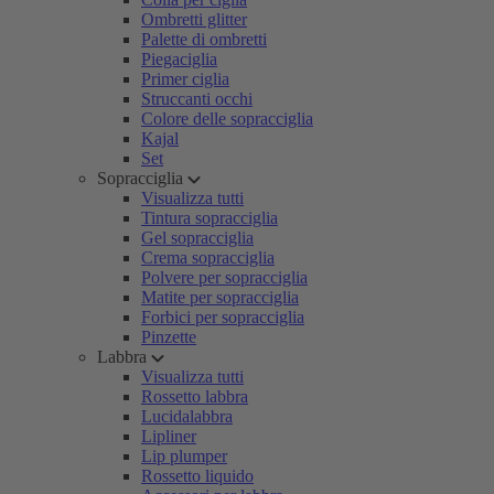
Ombretti glitter
Palette di ombretti
Piegaciglia
Primer ciglia
Struccanti occhi
Colore delle sopracciglia
Kajal
Set
Sopracciglia
Visualizza tutti
Tintura sopracciglia
Gel sopracciglia
Crema sopracciglia
Polvere per sopracciglia
Matite per sopracciglia
Forbici per sopracciglia
Pinzette
Labbra
Visualizza tutti
Rossetto labbra
Lucidalabbra
Lipliner
Lip plumper
Rossetto liquido