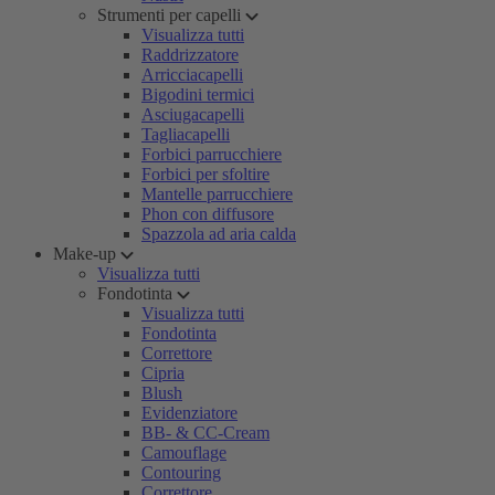
Strumenti per capelli
Visualizza tutti
Raddrizzatore
Arricciacapelli
Bigodini termici
Asciugacapelli
Tagliacapelli
Forbici parrucchiere
Forbici per sfoltire
Mantelle parrucchiere
Phon con diffusore
Spazzola ad aria calda
Make-up
Visualizza tutti
Fondotinta
Visualizza tutti
Fondotinta
Correttore
Cipria
Blush
Evidenziatore
BB- & CC-Cream
Camouflage
Contouring
Correttore