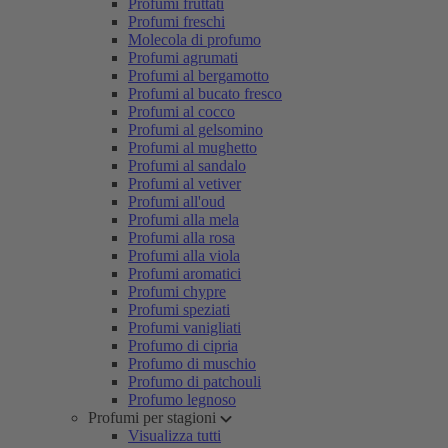
Profumi fruttati
Profumi freschi
Molecola di profumo
Profumi agrumati
Profumi al bergamotto
Profumi al bucato fresco
Profumi al cocco
Profumi al gelsomino
Profumi al mughetto
Profumi al sandalo
Profumi al vetiver
Profumi all'oud
Profumi alla mela
Profumi alla rosa
Profumi alla viola
Profumi aromatici
Profumi chypre
Profumi speziati
Profumi vanigliati
Profumo di cipria
Profumo di muschio
Profumo di patchouli
Profumo legnoso
Profumi per stagioni
Visualizza tutti