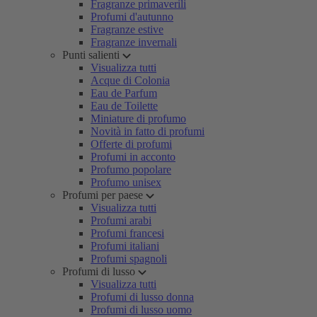
Fragranze primaverili
Profumi d'autunno
Fragranze estive
Fragranze invernali
Punti salienti
Visualizza tutti
Acque di Colonia
Eau de Parfum
Eau de Toilette
Miniature di profumo
Novità in fatto di profumi
Offerte di profumi
Profumi in acconto
Profumo popolare
Profumo unisex
Profumi per paese
Visualizza tutti
Profumi arabi
Profumi francesi
Profumi italiani
Profumi spagnoli
Profumi di lusso
Visualizza tutti
Profumi di lusso donna
Profumi di lusso uomo