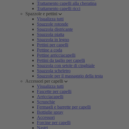
Trattamento capelli alla cheratina
Trattamento capelli ricci
Spazzole e pettini
Visualizza tutti
Spazzole rotonde
Spazzola districante
Spazzola piatta
Spazzola in legno
Pettini per capelli
Pettine a coda
Pettine arricciacapelli
Pettini da taglio per capelli
Spazzola con setole di cinghiale
Spazzola scheletro
Spazzole per il massaggio della testa
Accessori per capelli
Visualizza tutti
Fascette per capelli
Arricciacapelli
Scrunchie
Fermagli e barrette per capelli
Bottiglie spray
Accessori
Forcine per capelli
Nastri