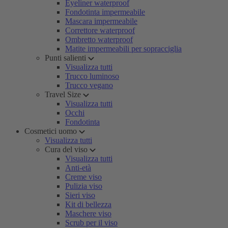
Eyeliner waterproof
Fondotinta impermeabile
Mascara impermeabile
Correttore waterproof
Ombretto waterproof
Matite impermeabili per sopracciglia
Punti salienti
Visualizza tutti
Trucco luminoso
Trucco vegano
Travel Size
Visualizza tutti
Occhi
Fondotinta
Cosmetici uomo
Visualizza tutti
Cura del viso
Visualizza tutti
Anti-età
Creme viso
Pulizia viso
Sieri viso
Kit di bellezza
Maschere viso
Scrub per il viso