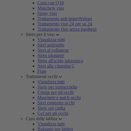
Cura con Q10
Maschere viso
Spray viso
Trattamento anti-imperfezioni
Trattamento viso 24 ore su 24
Trattamento viso senza parabeni
Siero per il viso
Visualizza tutti
Sieri antirughe
Sieri al collagene
Siero idratante
Siero all'acido ialuronico
Sieri alla vitamina C
Fiale
Trattamenti occhi
Visualizza tutti
Siero per sopracciglia
Crema per gli occhi
Maschere e patch occhi
Sieri contorno occhi
Siero per ciglia
Gel per gli occhi
Cura delle labbra
Visualizza tutti
Balsamo per labbra