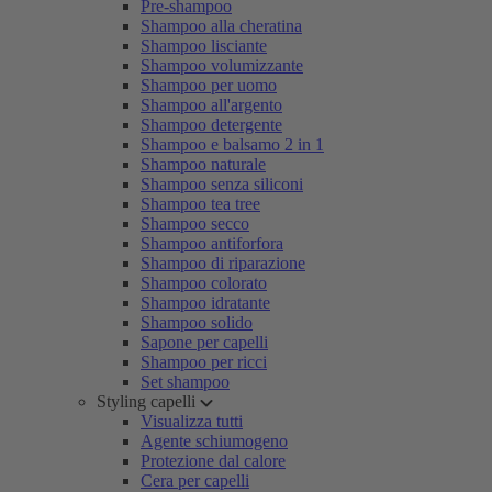
Pre-shampoo
Shampoo alla cheratina
Shampoo lisciante
Shampoo volumizzante
Shampoo per uomo
Shampoo all'argento
Shampoo detergente
Shampoo e balsamo 2 in 1
Shampoo naturale
Shampoo senza siliconi
Shampoo tea tree
Shampoo secco
Shampoo antiforfora
Shampoo di riparazione
Shampoo colorato
Shampoo idratante
Shampoo solido
Sapone per capelli
Shampoo per ricci
Set shampoo
Styling capelli
Visualizza tutti
Agente schiumogeno
Protezione dal calore
Cera per capelli