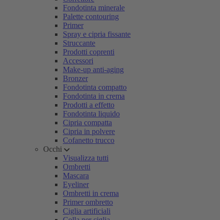
Fondotinta minerale
Palette contouring
Primer
Spray e cipria fissante
Struccante
Prodotti coprenti
Accessori
Make-up anti-aging
Bronzer
Fondotinta compatto
Fondotinta in crema
Prodotti a effetto
Fondotinta liquido
Cipria compatta
Cipria in polvere
Cofanetto trucco
Occhi
Visualizza tutti
Ombretti
Mascara
Eyeliner
Ombretti in crema
Primer ombretto
Ciglia artificiali
Colla per ciglia