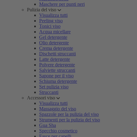
Maschere per punti neri
Pulizia del viso
Visualizza tutti
Peeling viso
Tonici viso
Acqua micellare
Gel detergente
Olio detergente
Crema detergente
Dischetti struccanti
Latte detergente
Polvere detergente
Salviette struccanti
Sapone per il viso
Schiuma detergente
Set pulizia viso
Struccanti
Accessori viso
Visualizza tutti
Massaggio del viso
Spazzole per la pulizia del viso
Strumenti per la pulizia del viso
Gua Sha
Specchio cosmetico
Fasce per capelli