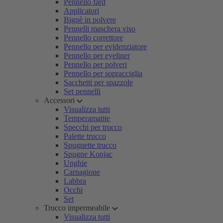
Pennello fard
Applicatori
Bignè in polvere
Pennelli maschera viso
Pennello correttore
Pennello per evidenziatore
Pennello per eyeliner
Pennello per polveri
Pennello per sopracciglia
Sacchetti per spazzole
Set pennelli
Accessori
Visualizza tutti
Temperamatite
Specchi per trucco
Palette trucco
Spugnette trucco
Spugne Konjac
Unghie
Carnagione
Labbra
Occhi
Set
Trucco impermeabile
Visualizza tutti