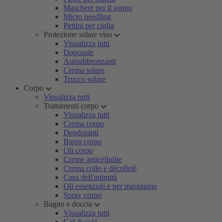
Maschere per il sonno
Micro needling
Pettini per ciglia
Protezione solare viso
Visualizza tutti
Doposole
Autoabbronzanti
Crema solare
Trucco solare
Corpo
Visualizza tutti
Trattamenti corpo
Visualizza tutti
Crema corpo
Deodoranti
Burro corpo
Oli corpo
Creme anticellulite
Crema collo e décolleté
Cura dell'intimità
Oli essenziali e per massaggio
Spray corpo
Bagno e doccia
Visualizza tutti
Gel doccia