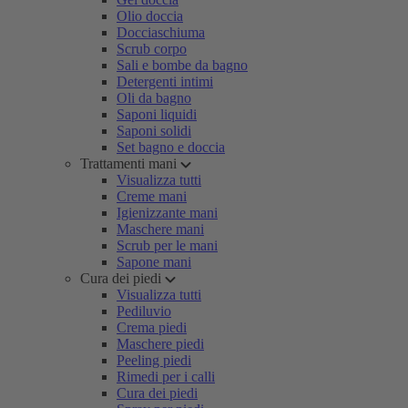
Olio doccia
Docciaschiuma
Scrub corpo
Sali e bombe da bagno
Detergenti intimi
Oli da bagno
Saponi liquidi
Saponi solidi
Set bagno e doccia
Trattamenti mani
Visualizza tutti
Creme mani
Igienizzante mani
Maschere mani
Scrub per le mani
Sapone mani
Cura dei piedi
Visualizza tutti
Pediluvio
Crema piedi
Maschere piedi
Peeling piedi
Rimedi per i calli
Cura dei piedi