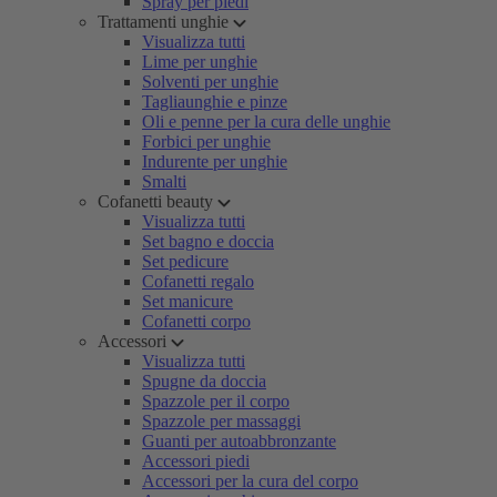
Spray per piedi
Trattamenti unghie
Visualizza tutti
Lime per unghie
Solventi per unghie
Tagliaunghie e pinze
Oli e penne per la cura delle unghie
Forbici per unghie
Indurente per unghie
Smalti
Cofanetti beauty
Visualizza tutti
Set bagno e doccia
Set pedicure
Cofanetti regalo
Set manicure
Cofanetti corpo
Accessori
Visualizza tutti
Spugne da doccia
Spazzole per il corpo
Spazzole per massaggi
Guanti per autoabbronzante
Accessori piedi
Accessori per la cura del corpo