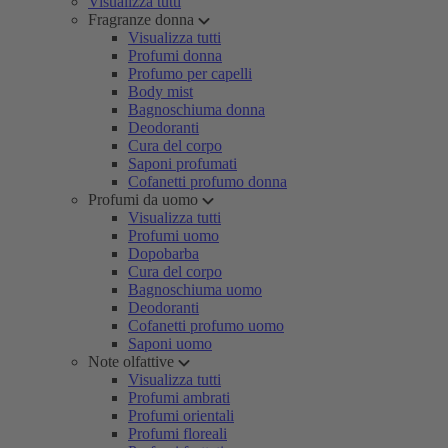
Visualizza tutti
Fragranze donna
Visualizza tutti
Profumi donna
Profumo per capelli
Body mist
Bagnoschiuma donna
Deodoranti
Cura del corpo
Saponi profumati
Cofanetti profumo donna
Profumi da uomo
Visualizza tutti
Profumi uomo
Dopobarba
Cura del corpo
Bagnoschiuma uomo
Deodoranti
Cofanetti profumo uomo
Saponi uomo
Note olfattive
Visualizza tutti
Profumi ambrati
Profumi orientali
Profumi floreali