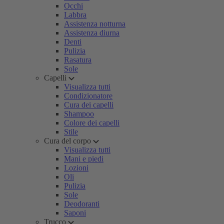
Occhi
Labbra
Assistenza notturna
Assistenza diurna
Denti
Pulizia
Rasatura
Sole
Capelli
Visualizza tutti
Condizionatore
Cura dei capelli
Shampoo
Colore dei capelli
Stile
Cura del corpo
Visualizza tutti
Mani e piedi
Lozioni
Oli
Pulizia
Sole
Deodoranti
Saponi
Trucco