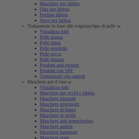
Maschere per labbra
Olio per labbra
Peeling labbra
Siero per labbra
Trattamento in base alle esigenze/tipo di pelle
Visualizza tutti
Pelle grassa
Pelle mista
Pelle sensibile
Pelle secca
Pelle impura
Prodotti anti-rossore
Prodotti con SPF
Trattamenti viso antietà
Maschere per il viso
Visualizza tutti
Maschere per occhi e labbra
Maschere idratanti
Maschere detergenti
Maschere di fango
Maschere di stoffa
Maschere anti-imperfezioni
Maschere antietà
Maschere luminose
Maschere notte