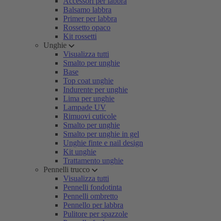
Accessori per labbra
Balsamo labbra
Primer per labbra
Rossetto opaco
Kit rossetti
Unghie
Visualizza tutti
Smalto per unghie
Base
Top coat unghie
Indurente per unghie
Lima per unghie
Lampade UV
Rimuovi cuticole
Smalto per unghie
Smalto per unghie in gel
Unghie finte e nail design
Kit unghie
Trattamento unghie
Pennelli trucco
Visualizza tutti
Pennelli fondotinta
Pennelli ombretto
Pennello per labbra
Pulitore per spazzole