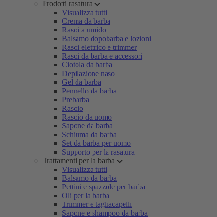
Prodotti rasatura
Visualizza tutti
Crema da barba
Rasoi a umido
Balsamo dopobarba e lozioni
Rasoi elettrico e trimmer
Rasoi da barba e accessori
Ciotola da barba
Depilazione naso
Gel da barba
Pennello da barba
Prebarba
Rasoio
Rasoio da uomo
Sapone da barba
Schiuma da barba
Set da barba per uomo
Supporto per la rasatura
Trattamenti per la barba
Visualizza tutti
Balsamo da barba
Pettini e spazzole per barba
Oli per la barba
Trimmer e tagliacapelli
Sapone e shampoo da barba