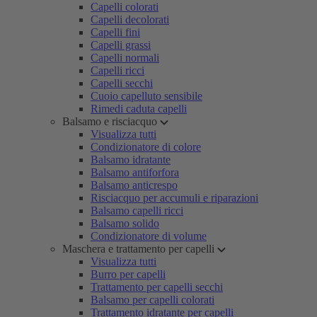
Capelli colorati
Capelli decolorati
Capelli fini
Capelli grassi
Capelli normali
Capelli ricci
Capelli secchi
Cuoio capelluto sensibile
Rimedi caduta capelli
Balsamo e risciacquo
Visualizza tutti
Condizionatore di colore
Balsamo idratante
Balsamo antiforfora
Balsamo anticrespo
Risciacquo per accumuli e riparazioni
Balsamo capelli ricci
Balsamo solido
Condizionatore di volume
Maschera e trattamento per capelli
Visualizza tutti
Burro per capelli
Trattamento per capelli secchi
Balsamo per capelli colorati
Trattamento idratante per capelli