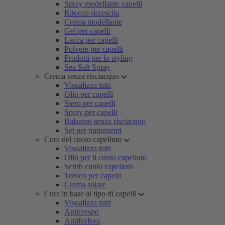
Spray modellante capelli
Ritocco ricrescita
Crema modellante
Gel per capelli
Lacca per capelli
Polvere per capelli
Prodotti per lo styling
Sea Salt Spray
Crema senza risciacquo
Visualizza tutti
Olio per capelli
Siero per capelli
Spray per capelli
Balsamo senza risciacquo
Set per trattamenti
Cura del cuoio capelluto
Visualizza tutti
Olio per il cuoio capelluto
Scrub cuoio capelluto
Tonico per capelli
Crema solare
Cura in base al tipo di capelli
Visualizza tutti
Anticrespo
Antiforfora