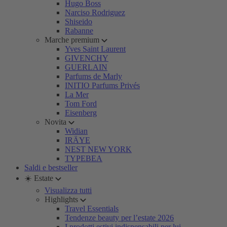
Hugo Boss
Narciso Rodriguez
Shiseido
Rabanne
Marche premium
Yves Saint Laurent
GIVENCHY
GUERLAIN
Parfums de Marly
INITIO Parfums Privés
La Mer
Tom Ford
Eisenberg
Novita
Widian
IRÄYE
NEST NEW YORK
TYPEBEA
Saldi e bestseller
☀️ Estate
Visualizza tutti
Highlights
Travel Essentials
Tendenze beauty per l’estate 2026
I prodotti estivi indispensabili per lui