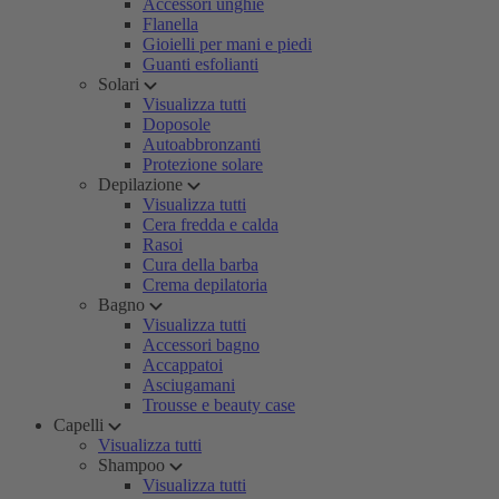
Accessori unghie
Flanella
Gioielli per mani e piedi
Guanti esfolianti
Solari
Visualizza tutti
Doposole
Autoabbronzanti
Protezione solare
Depilazione
Visualizza tutti
Cera fredda e calda
Rasoi
Cura della barba
Crema depilatoria
Bagno
Visualizza tutti
Accessori bagno
Accappatoi
Asciugamani
Trousse e beauty case
Capelli
Visualizza tutti
Shampoo
Visualizza tutti