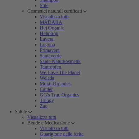
Stile
Cosmetici naturali certificati
Visualizza tutti
MÁDARA
Hej Organic
Heliotrop
Lavera
Logona
Primavera
Santaverde
Sante Naturkosmetik
Tautropfen
We Love The Planet
Weleda
Mukti Organics
Cattier
GG's True Organics
Trilogy
Zao
Salute
Visualizza tutti
Bende e Medicazione
Visualizza tutti
Guarigione delle ferite