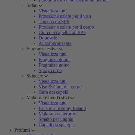
Solari
Visualizza tutti
Protezione solare per il viso
Trucco con SPF
Protezione solare per il corpo
Cura dei capelli con SPF
Doposole
Autoabbronzante
Fragranze estive
Visualizza tutti
Fragranze donna
Fragranze uomo
Spray corpo
Skincare
Visualizza tutti
Viso & Cura del corpo
Cura dei capelli
Make-up e trend estivi
Visualizza tutti
Face mist e spray fissanti
Make-up waterproof
Smalto per unghie
Capelli da spiaggia
Profumi