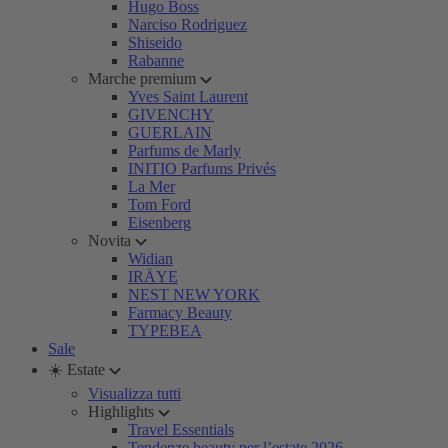
Hugo Boss
Narciso Rodriguez
Shiseido
Rabanne
Marche premium
Yves Saint Laurent
GIVENCHY
GUERLAIN
Parfums de Marly
INITIO Parfums Privés
La Mer
Tom Ford
Eisenberg
Novita
Widian
IRÄYE
NEST NEW YORK
Farmacy Beauty
TYPEBEA
Sale
☀️ Estate
Visualizza tutti
Highlights
Travel Essentials
Tendenze beauty per l’estate 2026