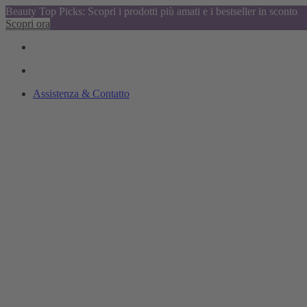
Beauty Top Picks: Scopri i prodotti più amati e i bestseller in sconto
Scopri ora
Assistenza & Contatto