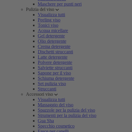
Maschere per punti neri
Pulizia del viso
Visualizza tutti
Peeling viso
Tonici viso
Acqua micellare
Gel detergente
Olio detergente
Crema detergente
Dischetti struccanti
Latte detergente
Polvere detergente
Salviette struccanti
Sapone per il viso
Schiuma detergente
Set pulizia viso
Struccanti
Accessori viso
Visualizza tutti
Massaggio del viso
Spazzole per la pulizia del viso
Strumenti per la pulizia del viso
Gua Sha
Specchio cosmetico
Fasce per capelli