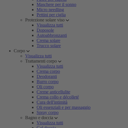
Maschere per il sonno
Micro needling
Pettini per ciglia
Protezione solare viso
Visualizza tutti
Doposole
Autoabbronzanti
Crema solare
Trucco solare
Corpo
Visualizza tutti
Trattamenti corpo
Visualizza tutti
Crema corpo
Deodoranti
Burro corpo
Oli corpo
Creme anticellulite
Crema collo e décolleté
Cura dell'intimità
Oli essenziali e per massaggio
Spray corpo
Bagno e doccia
Visualizza tutti
Gel doccia