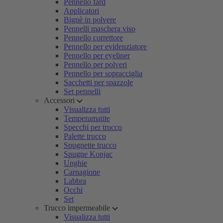
Pennello fard
Applicatori
Bignè in polvere
Pennelli maschera viso
Pennello correttore
Pennello per evidenziatore
Pennello per eyeliner
Pennello per polveri
Pennello per sopracciglia
Sacchetti per spazzole
Set pennelli
Accessori
Visualizza tutti
Temperamatite
Specchi per trucco
Palette trucco
Spugnette trucco
Spugne Konjac
Unghie
Carnagione
Labbra
Occhi
Set
Trucco impermeabile
Visualizza tutti