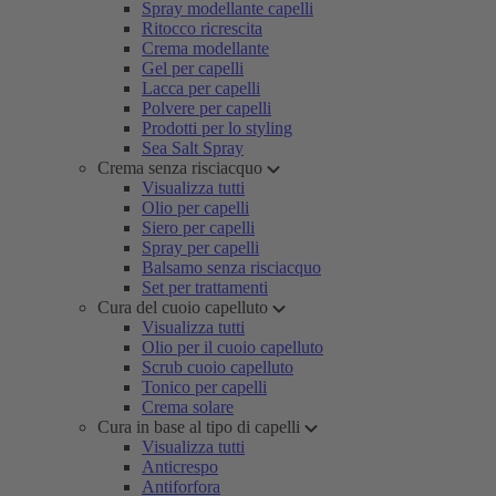
Spray modellante capelli
Ritocco ricrescita
Crema modellante
Gel per capelli
Lacca per capelli
Polvere per capelli
Prodotti per lo styling
Sea Salt Spray
Crema senza risciacquo
Visualizza tutti
Olio per capelli
Siero per capelli
Spray per capelli
Balsamo senza risciacquo
Set per trattamenti
Cura del cuoio capelluto
Visualizza tutti
Olio per il cuoio capelluto
Scrub cuoio capelluto
Tonico per capelli
Crema solare
Cura in base al tipo di capelli
Visualizza tutti
Anticrespo
Antiforfora