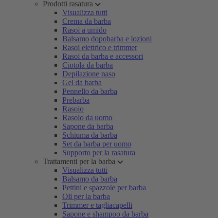
Prodotti rasatura
Visualizza tutti
Crema da barba
Rasoi a umido
Balsamo dopobarba e lozioni
Rasoi elettrico e trimmer
Rasoi da barba e accessori
Ciotola da barba
Depilazione naso
Gel da barba
Pennello da barba
Prebarba
Rasoio
Rasoio da uomo
Sapone da barba
Schiuma da barba
Set da barba per uomo
Supporto per la rasatura
Trattamenti per la barba
Visualizza tutti
Balsamo da barba
Pettini e spazzole per barba
Oli per la barba
Trimmer e tagliacapelli
Sapone e shampoo da barba