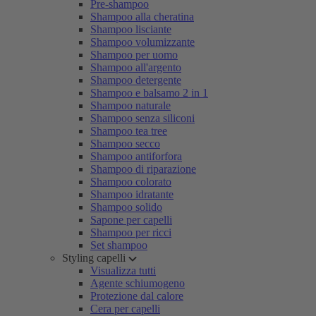
Pre-shampoo
Shampoo alla cheratina
Shampoo lisciante
Shampoo volumizzante
Shampoo per uomo
Shampoo all'argento
Shampoo detergente
Shampoo e balsamo 2 in 1
Shampoo naturale
Shampoo senza siliconi
Shampoo tea tree
Shampoo secco
Shampoo antiforfora
Shampoo di riparazione
Shampoo colorato
Shampoo idratante
Shampoo solido
Sapone per capelli
Shampoo per ricci
Set shampoo
Styling capelli
Visualizza tutti
Agente schiumogeno
Protezione dal calore
Cera per capelli