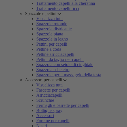
Trattamento capelli alla cheratina
Trattamento capelli ricci
Spazzole e pettini
Visualizza tutti
Spazzole rotonde
Spazzola districante
Spazzola piatta
Spazzola in legno
Pettini per capelli
Pettine a coda
Pettine arricciacapelli
Pettini da taglio per capelli
Spazzola con setole di cinghiale
Spazzola scheletro
Spazzole per il massaggio della testa
Accessori per capelli
Visualizza tutti
Fascette per capelli
Arricciacapelli
Scrunchie
Fermagli e barrette per capelli
Bottiglie spray
Accessori
Forcine per capelli
Nastri