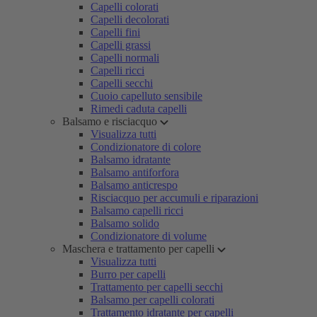
Capelli colorati
Capelli decolorati
Capelli fini
Capelli grassi
Capelli normali
Capelli ricci
Capelli secchi
Cuoio capelluto sensibile
Rimedi caduta capelli
Balsamo e risciacquo
Visualizza tutti
Condizionatore di colore
Balsamo idratante
Balsamo antiforfora
Balsamo anticrespo
Risciacquo per accumuli e riparazioni
Balsamo capelli ricci
Balsamo solido
Condizionatore di volume
Maschera e trattamento per capelli
Visualizza tutti
Burro per capelli
Trattamento per capelli secchi
Balsamo per capelli colorati
Trattamento idratante per capelli