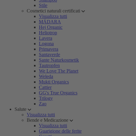
Stile
Cosmetici naturali certificati
Visualizza tutti
MÁDARA
Hej Organic
Heliotrop
Lavera
Logona
Primavera
Santaverde
Sante Naturkosmetik
Tautropfen
We Love The Planet
Weleda
Mukti Organics
Cattier
GG's True Organics
Trilogy
Zao
Salute
Visualizza tutti
Bende e Medicazione
Visualizza tutti
Guarigione delle ferite