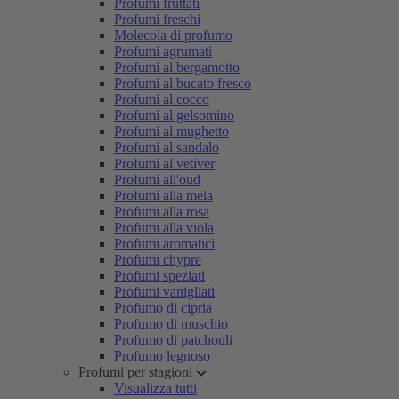
Profumi fruttati
Profumi freschi
Molecola di profumo
Profumi agrumati
Profumi al bergamotto
Profumi al bucato fresco
Profumi al cocco
Profumi al gelsomino
Profumi al mughetto
Profumi al sandalo
Profumi al vetiver
Profumi all'oud
Profumi alla mela
Profumi alla rosa
Profumi alla viola
Profumi aromatici
Profumi chypre
Profumi speziati
Profumi vanigliati
Profumo di cipria
Profumo di muschio
Profumo di patchouli
Profumo legnoso
Profumi per stagioni
Visualizza tutti