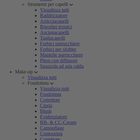
Strumenti per capelli
Visualizza tutti
Raddrizzatore
Arricciacapelli
Bigodini termici
Asciugacapelli
Tagliacapelli
Forbici parrucchiere
Forbici per sfoltire
Mantelle parrucchiere
Phon con diffusore
Spazzola ad aria calda
Make-up
Visualizza tutti
Fondotinta
Visualizza tutti
Fondotinta
Correttore
Cipria
Blush
Evidenziatore
BB- & CC-Cream
Camouflage
Contouring
Correttore