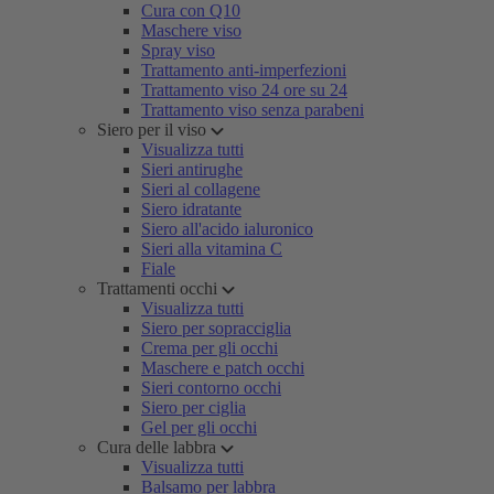
Cura con Q10
Maschere viso
Spray viso
Trattamento anti-imperfezioni
Trattamento viso 24 ore su 24
Trattamento viso senza parabeni
Siero per il viso
Visualizza tutti
Sieri antirughe
Sieri al collagene
Siero idratante
Siero all'acido ialuronico
Sieri alla vitamina C
Fiale
Trattamenti occhi
Visualizza tutti
Siero per sopracciglia
Crema per gli occhi
Maschere e patch occhi
Sieri contorno occhi
Siero per ciglia
Gel per gli occhi
Cura delle labbra
Visualizza tutti
Balsamo per labbra