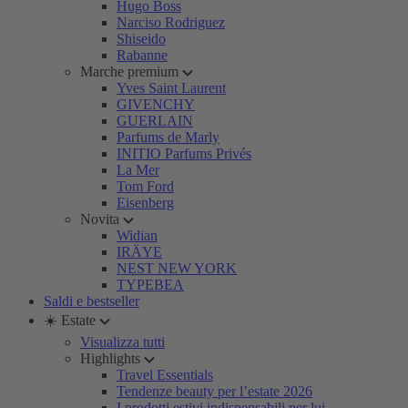
Hugo Boss
Narciso Rodriguez
Shiseido
Rabanne
Marche premium
Yves Saint Laurent
GIVENCHY
GUERLAIN
Parfums de Marly
INITIO Parfums Privés
La Mer
Tom Ford
Eisenberg
Novita
Widian
IRÄYE
NEST NEW YORK
TYPEBEA
Saldi e bestseller
☀️ Estate
Visualizza tutti
Highlights
Travel Essentials
Tendenze beauty per l’estate 2026
I prodotti estivi indispensabili per lui