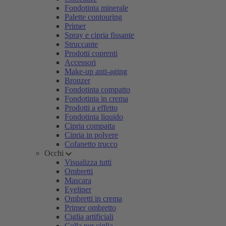
Fondotinta minerale
Palette contouring
Primer
Spray e cipria fissante
Struccante
Prodotti coprenti
Accessori
Make-up anti-aging
Bronzer
Fondotinta compatto
Fondotinta in crema
Prodotti a effetto
Fondotinta liquido
Cipria compatta
Cipria in polvere
Cofanetto trucco
Occhi
Visualizza tutti
Ombretti
Mascara
Eyeliner
Ombretti in crema
Primer ombretto
Ciglia artificiali
Colla per ciglia