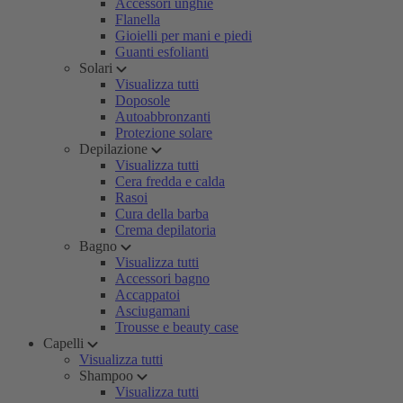
Accessori unghie
Flanella
Gioielli per mani e piedi
Guanti esfolianti
Solari
Visualizza tutti
Doposole
Autoabbronzanti
Protezione solare
Depilazione
Visualizza tutti
Cera fredda e calda
Rasoi
Cura della barba
Crema depilatoria
Bagno
Visualizza tutti
Accessori bagno
Accappatoi
Asciugamani
Trousse e beauty case
Capelli
Visualizza tutti
Shampoo
Visualizza tutti