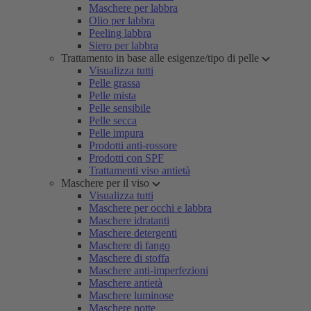
Maschere per labbra
Olio per labbra
Peeling labbra
Siero per labbra
Trattamento in base alle esigenze/tipo di pelle
Visualizza tutti
Pelle grassa
Pelle mista
Pelle sensibile
Pelle secca
Pelle impura
Prodotti anti-rossore
Prodotti con SPF
Trattamenti viso antietà
Maschere per il viso
Visualizza tutti
Maschere per occhi e labbra
Maschere idratanti
Maschere detergenti
Maschere di fango
Maschere di stoffa
Maschere anti-imperfezioni
Maschere antietà
Maschere luminose
Maschere notte