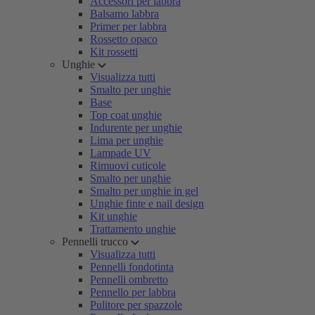
Accessori per labbra
Balsamo labbra
Primer per labbra
Rossetto opaco
Kit rossetti
Unghie
Visualizza tutti
Smalto per unghie
Base
Top coat unghie
Indurente per unghie
Lima per unghie
Lampade UV
Rimuovi cuticole
Smalto per unghie
Smalto per unghie in gel
Unghie finte e nail design
Kit unghie
Trattamento unghie
Pennelli trucco
Visualizza tutti
Pennelli fondotinta
Pennelli ombretto
Pennello per labbra
Pulitore per spazzole