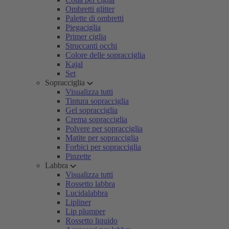
Ombretti glitter
Palette di ombretti
Piegaciglia
Primer ciglia
Struccanti occhi
Colore delle sopracciglia
Kajal
Set
Sopracciglia
Visualizza tutti
Tintura sopracciglia
Gel sopracciglia
Crema sopracciglia
Polvere per sopracciglia
Matite per sopracciglia
Forbici per sopracciglia
Pinzette
Labbra
Visualizza tutti
Rossetto labbra
Lucidalabbra
Lipliner
Lip plumper
Rossetto liquido