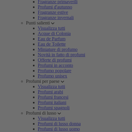
Fragranze primaverili
Profumi d'autunno
Fragranze estive
Fragranze invernali
Punti salienti
Visualizza tutti
Acque di Colonia
Eau de Parfum
Eau de Toilette
Miniature di profumo
Novità in fatto di profumi
Offerte di profumi
Profumi in acconto
Profumo popolare
Profumo unisex
Profumi per paese
Visualizza tutti
Profumi arabi
Profumi francesi
Profumi italiani
Profumi spagnoli
Profumi di lusso
Visualizza tutti
Profumi di lusso donna
Profumi di lusso uomo