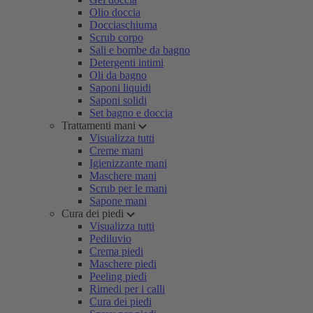
Olio doccia
Docciaschiuma
Scrub corpo
Sali e bombe da bagno
Detergenti intimi
Oli da bagno
Saponi liquidi
Saponi solidi
Set bagno e doccia
Trattamenti mani
Visualizza tutti
Creme mani
Igienizzante mani
Maschere mani
Scrub per le mani
Sapone mani
Cura dei piedi
Visualizza tutti
Pediluvio
Crema piedi
Maschere piedi
Peeling piedi
Rimedi per i calli
Cura dei piedi