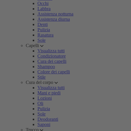
Occhi
Labbra
Assistenza notturna
Assistenza diurna
Denti
Pulizia
Rasatura
Sole
Capelli
Visualizza tutti
Condizionatore
Cura dei capelli
Shampoo
Colore dei capelli
Stile
Cura del corpo
Visualizza tutti
Mani e piedi
Lozioni
Oli
Pulizia
Sole
Deodoranti
Saponi
Trucco