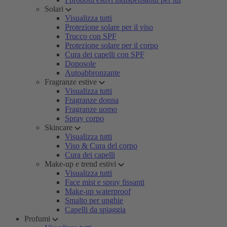
Solari
Visualizza tutti
Protezione solare per il viso
Trucco con SPF
Protezione solare per il corpo
Cura dei capelli con SPF
Doposole
Autoabbronzante
Fragranze estive
Visualizza tutti
Fragranze donna
Fragranze uomo
Spray corpo
Skincare
Visualizza tutti
Viso & Cura del corpo
Cura dei capelli
Make-up e trend estivi
Visualizza tutti
Face mist e spray fissanti
Make-up waterproof
Smalto per unghie
Capelli da spiaggia
Profumi