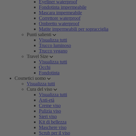
Eyeliner waterproof
Fondotinta impermeabile
Mascara impermeabile
Correttore waterproof
Ombretto waterproof
Matite impermeabili per sopracciglia
Punti salienti
Visualizza tutti
Trucco luminoso
Trucco vegano
Travel Size
Visualizza tutti
Occhi
Fondotinta
Cosmetici uomo
Visualizza tutti
Cura del viso
Visualizza tutti
Anti-età
Creme viso
Pulizia viso
Sieri viso
Kit di bellezza
Maschere viso
Scrub per il viso