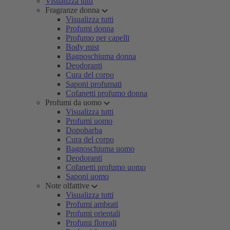
Visualizza tutti
Fragranze donna
Visualizza tutti
Profumi donna
Profumo per capelli
Body mist
Bagnoschiuma donna
Deodoranti
Cura del corpo
Saponi profumati
Cofanetti profumo donna
Profumi da uomo
Visualizza tutti
Profumi uomo
Dopobarba
Cura del corpo
Bagnoschiuma uomo
Deodoranti
Cofanetti profumo uomo
Saponi uomo
Note olfattive
Visualizza tutti
Profumi ambrati
Profumi orientali
Profumi floreali