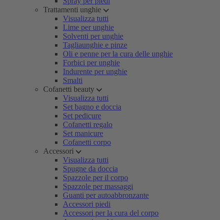
Spray per piedi
Trattamenti unghie
Visualizza tutti
Lime per unghie
Solventi per unghie
Tagliaunghie e pinze
Oli e penne per la cura delle unghie
Forbici per unghie
Indurente per unghie
Smalti
Cofanetti beauty
Visualizza tutti
Set bagno e doccia
Set pedicure
Cofanetti regalo
Set manicure
Cofanetti corpo
Accessori
Visualizza tutti
Spugne da doccia
Spazzole per il corpo
Spazzole per massaggi
Guanti per autoabbronzante
Accessori piedi
Accessori per la cura del corpo