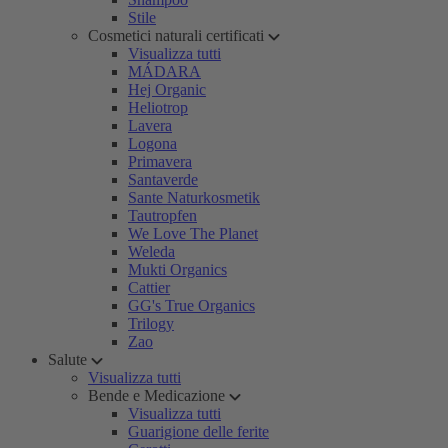
Stile
Cosmetici naturali certificati
Visualizza tutti
MÁDARA
Hej Organic
Heliotrop
Lavera
Logona
Primavera
Santaverde
Sante Naturkosmetik
Tautropfen
We Love The Planet
Weleda
Mukti Organics
Cattier
GG's True Organics
Trilogy
Zao
Salute
Visualizza tutti
Bende e Medicazione
Visualizza tutti
Guarigione delle ferite