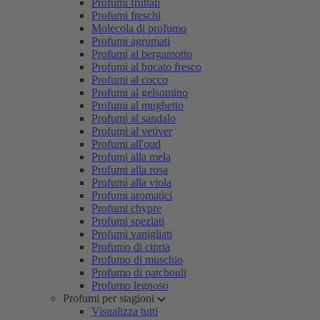
Profumi fruttati
Profumi freschi
Molecola di profumo
Profumi agrumati
Profumi al bergamotto
Profumi al bucato fresco
Profumi al cocco
Profumi al gelsomino
Profumi al mughetto
Profumi al sandalo
Profumi al vetiver
Profumi all'oud
Profumi alla mela
Profumi alla rosa
Profumi alla viola
Profumi aromatici
Profumi chypre
Profumi speziati
Profumi vanigliati
Profumo di cipria
Profumo di muschio
Profumo di patchouli
Profumo legnoso
Profumi per stagioni
Visualizza tutti