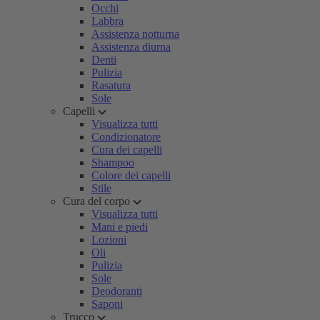
Occhi
Labbra
Assistenza notturna
Assistenza diurna
Denti
Pulizia
Rasatura
Sole
Capelli
Visualizza tutti
Condizionatore
Cura dei capelli
Shampoo
Colore dei capelli
Stile
Cura del corpo
Visualizza tutti
Mani e piedi
Lozioni
Oli
Pulizia
Sole
Deodoranti
Saponi
Trucco