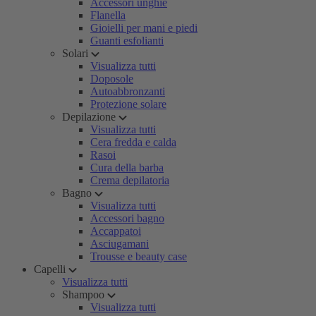
Accessori unghie
Flanella
Gioielli per mani e piedi
Guanti esfolianti
Solari
Visualizza tutti
Doposole
Autoabbronzanti
Protezione solare
Depilazione
Visualizza tutti
Cera fredda e calda
Rasoi
Cura della barba
Crema depilatoria
Bagno
Visualizza tutti
Accessori bagno
Accappatoi
Asciugamani
Trousse e beauty case
Capelli
Visualizza tutti
Shampoo
Visualizza tutti