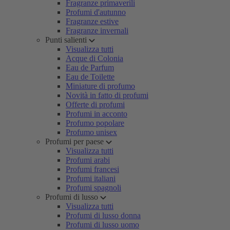
Fragranze primaverili
Profumi d'autunno
Fragranze estive
Fragranze invernali
Punti salienti
Visualizza tutti
Acque di Colonia
Eau de Parfum
Eau de Toilette
Miniature di profumo
Novità in fatto di profumi
Offerte di profumi
Profumi in acconto
Profumo popolare
Profumo unisex
Profumi per paese
Visualizza tutti
Profumi arabi
Profumi francesi
Profumi italiani
Profumi spagnoli
Profumi di lusso
Visualizza tutti
Profumi di lusso donna
Profumi di lusso uomo