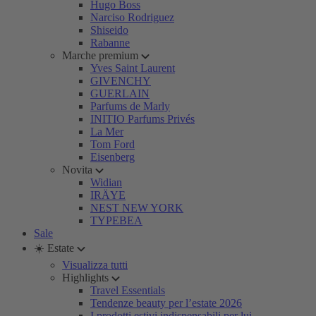
Hugo Boss
Narciso Rodriguez
Shiseido
Rabanne
Marche premium
Yves Saint Laurent
GIVENCHY
GUERLAIN
Parfums de Marly
INITIO Parfums Privés
La Mer
Tom Ford
Eisenberg
Novita
Widian
IRÄYE
NEST NEW YORK
TYPEBEA
Sale
☀️ Estate
Visualizza tutti
Highlights
Travel Essentials
Tendenze beauty per l’estate 2026
I prodotti estivi indispensabili per lui