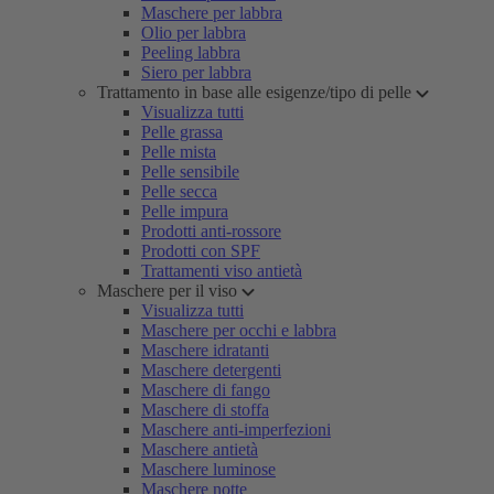
Maschere per labbra
Olio per labbra
Peeling labbra
Siero per labbra
Trattamento in base alle esigenze/tipo di pelle
Visualizza tutti
Pelle grassa
Pelle mista
Pelle sensibile
Pelle secca
Pelle impura
Prodotti anti-rossore
Prodotti con SPF
Trattamenti viso antietà
Maschere per il viso
Visualizza tutti
Maschere per occhi e labbra
Maschere idratanti
Maschere detergenti
Maschere di fango
Maschere di stoffa
Maschere anti-imperfezioni
Maschere antietà
Maschere luminose
Maschere notte