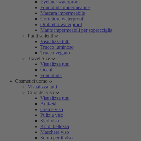
Eyeliner waterproof
Fondotinta impermeabile
Mascara impermeabile
Correttore waterproof
Ombretto waterproof
Matite impermeabili per sopracciglia
Punti salienti
Visualizza tutti
Trucco luminoso
Trucco vegano
Travel Size
Visualizza tutti
Occhi
Fondotinta
Cosmetici uomo
Visualizza tutti
Cura del viso
Visualizza tutti
Anti-età
Creme viso
Pulizia viso
Sieri viso
Kit di bellezza
Maschere viso
Scrub per il viso