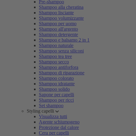
Pre-shampoo
Shampoo alla cheratina
Shampoo lisciante
Shampoo volumizzante
Shampoo per uomo
Shampoo all'argento
Shampoo detergente
Shampoo e balsamo 2 in 1
Shampoo naturale
Shampoo senza siliconi
Shampoo tea tree
Shampoo secco
Shampoo antiforfora
Shampoo di riparazione
Shampoo colorato
Shampoo idratante
Shampoo solido
Sapone per capelli
Shampoo per ricci
Set shampoo
Styling capelli
Visualizza tutti
Agente schiumogeno
Protezione dal calore
Cera per capelli