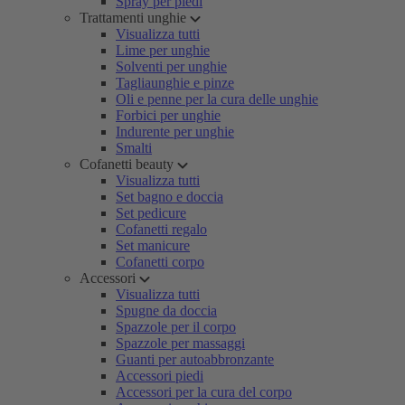
Spray per piedi
Trattamenti unghie
Visualizza tutti
Lime per unghie
Solventi per unghie
Tagliaunghie e pinze
Oli e penne per la cura delle unghie
Forbici per unghie
Indurente per unghie
Smalti
Cofanetti beauty
Visualizza tutti
Set bagno e doccia
Set pedicure
Cofanetti regalo
Set manicure
Cofanetti corpo
Accessori
Visualizza tutti
Spugne da doccia
Spazzole per il corpo
Spazzole per massaggi
Guanti per autoabbronzante
Accessori piedi
Accessori per la cura del corpo