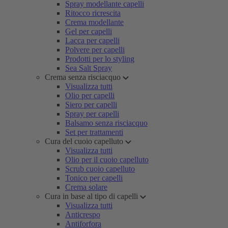
Spray modellante capelli
Ritocco ricrescita
Crema modellante
Gel per capelli
Lacca per capelli
Polvere per capelli
Prodotti per lo styling
Sea Salt Spray
Crema senza risciacquo
Visualizza tutti
Olio per capelli
Siero per capelli
Spray per capelli
Balsamo senza risciacquo
Set per trattamenti
Cura del cuoio capelluto
Visualizza tutti
Olio per il cuoio capelluto
Scrub cuoio capelluto
Tonico per capelli
Crema solare
Cura in base al tipo di capelli
Visualizza tutti
Anticrespo
Antiforfora