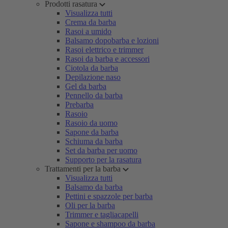
Prodotti rasatura
Visualizza tutti
Crema da barba
Rasoi a umido
Balsamo dopobarba e lozioni
Rasoi elettrico e trimmer
Rasoi da barba e accessori
Ciotola da barba
Depilazione naso
Gel da barba
Pennello da barba
Prebarba
Rasoio
Rasoio da uomo
Sapone da barba
Schiuma da barba
Set da barba per uomo
Supporto per la rasatura
Trattamenti per la barba
Visualizza tutti
Balsamo da barba
Pettini e spazzole per barba
Oli per la barba
Trimmer e tagliacapelli
Sapone e shampoo da barba