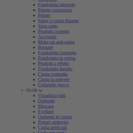
Fondotinta minerale
Palette contouring
Primer
Spray e cipria fissante
Struccante
Prodotti coprenti
Accessori
Make-up anti-aging
Bronzer
Fondotinta compatto
Fondotinta in crema
Prodotti a effetto
Fondotinta liquido
Cipria compatta
Cipria in polvere
Cofanetto trucco
Occhi
Visualizza tutti
Ombretti
Mascara
Eyeliner
Ombretti in crema
Primer ombretto
Ciglia artificiali
Colla per ciglia