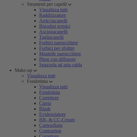
Strumenti per capelli
Visualizza tutti
Raddrizzatore
Arricciacapelli
Bigodini termici
Asciugacapelli
Tagliacapelli
Forbici parrucchiere
Forbici per sfoltire
Mantelle parrucchiere
Phon con diffusore
Spazzola ad aria calda
Make-up
Visualizza tutti
Fondotinta
Visualizza tutti
Fondotinta
Correttore
Cipria
Blush
Evidenziatore
BB- & CC-Cream
Camouflage
Contouring
Correttore