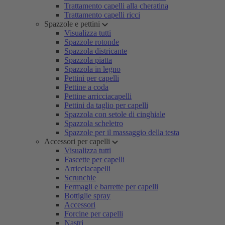
Trattamento capelli alla cheratina
Trattamento capelli ricci
Spazzole e pettini
Visualizza tutti
Spazzole rotonde
Spazzola districante
Spazzola piatta
Spazzola in legno
Pettini per capelli
Pettine a coda
Pettine arricciacapelli
Pettini da taglio per capelli
Spazzola con setole di cinghiale
Spazzola scheletro
Spazzole per il massaggio della testa
Accessori per capelli
Visualizza tutti
Fascette per capelli
Arricciacapelli
Scrunchie
Fermagli e barrette per capelli
Bottiglie spray
Accessori
Forcine per capelli
Nastri