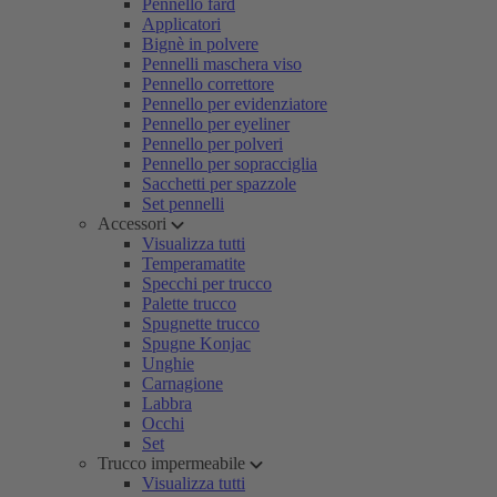
Pennello fard
Applicatori
Bignè in polvere
Pennelli maschera viso
Pennello correttore
Pennello per evidenziatore
Pennello per eyeliner
Pennello per polveri
Pennello per sopracciglia
Sacchetti per spazzole
Set pennelli
Accessori
Visualizza tutti
Temperamatite
Specchi per trucco
Palette trucco
Spugnette trucco
Spugne Konjac
Unghie
Carnagione
Labbra
Occhi
Set
Trucco impermeabile
Visualizza tutti