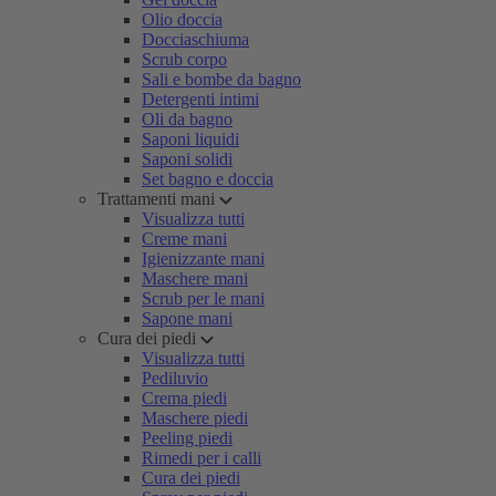
Olio doccia
Docciaschiuma
Scrub corpo
Sali e bombe da bagno
Detergenti intimi
Oli da bagno
Saponi liquidi
Saponi solidi
Set bagno e doccia
Trattamenti mani
Visualizza tutti
Creme mani
Igienizzante mani
Maschere mani
Scrub per le mani
Sapone mani
Cura dei piedi
Visualizza tutti
Pediluvio
Crema piedi
Maschere piedi
Peeling piedi
Rimedi per i calli
Cura dei piedi