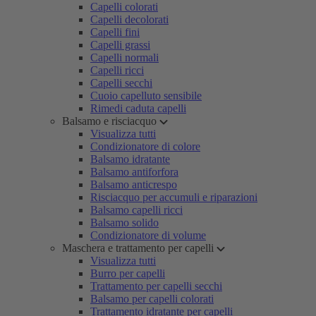
Capelli colorati
Capelli decolorati
Capelli fini
Capelli grassi
Capelli normali
Capelli ricci
Capelli secchi
Cuoio capelluto sensibile
Rimedi caduta capelli
Balsamo e risciacquo
Visualizza tutti
Condizionatore di colore
Balsamo idratante
Balsamo antiforfora
Balsamo anticrespo
Risciacquo per accumuli e riparazioni
Balsamo capelli ricci
Balsamo solido
Condizionatore di volume
Maschera e trattamento per capelli
Visualizza tutti
Burro per capelli
Trattamento per capelli secchi
Balsamo per capelli colorati
Trattamento idratante per capelli