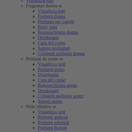
Visualizza tutti
Fragranze donna
Visualizza tutti
Profumi donna
Profumo per capelli
Body mist
Bagnoschiuma donna
Deodoranti
Cura del corpo
Saponi profumati
Cofanetti profumo donna
Profumi da uomo
Visualizza tutti
Profumi uomo
Dopobarba
Cura del corpo
Bagnoschiuma uomo
Deodoranti
Cofanetti profumo uomo
Saponi uomo
Note olfattive
Visualizza tutti
Profumi ambrati
Profumi orientali
Profumi floreali