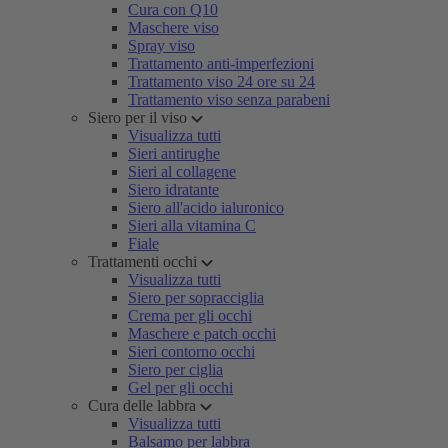
Cura con Q10
Maschere viso
Spray viso
Trattamento anti-imperfezioni
Trattamento viso 24 ore su 24
Trattamento viso senza parabeni
Siero per il viso
Visualizza tutti
Sieri antirughe
Sieri al collagene
Siero idratante
Siero all'acido ialuronico
Sieri alla vitamina C
Fiale
Trattamenti occhi
Visualizza tutti
Siero per sopracciglia
Crema per gli occhi
Maschere e patch occhi
Sieri contorno occhi
Siero per ciglia
Gel per gli occhi
Cura delle labbra
Visualizza tutti
Balsamo per labbra