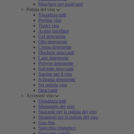
Maschere per punti neri
Pulizia del viso
Visualizza tutti
Peeling viso
Tonici viso
Acqua micellare
Gel detergente
Olio detergente
Crema detergente
Dischetti struccanti
Latte detergente
Polvere detergente
Salviette struccanti
Sapone per il viso
Schiuma detergente
Set pulizia viso
Struccanti
Accessori viso
Visualizza tutti
Massaggio del viso
Spazzole per la pulizia del viso
Strumenti per la pulizia del viso
Gua Sha
Specchio cosmetico
Fasce per capelli