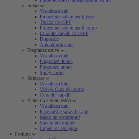
Solari
Visualizza tutti
Protezione solare per il viso
Trucco con SPF
Protezione solare per il corpo
Cura dei capelli con SPF
Doposole
Autoabbronzante
Fragranze estive
Visualizza tutti
Fragranze donna
Fragranze uomo
Spray corpo
Skincare
Visualizza tutti
Viso & Cura del corpo
Cura dei capelli
Make-up e trend estivi
Visualizza tutti
Face mist e spray fissanti
Make-up waterproof
Smalto per unghie
Capelli da spiaggia
Profumi