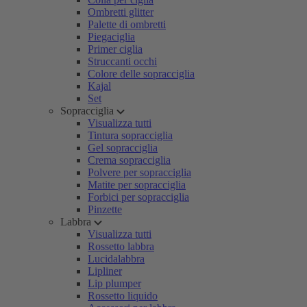
Ombretti glitter
Palette di ombretti
Piegaciglia
Primer ciglia
Struccanti occhi
Colore delle sopracciglia
Kajal
Set
Sopracciglia
Visualizza tutti
Tintura sopracciglia
Gel sopracciglia
Crema sopracciglia
Polvere per sopracciglia
Matite per sopracciglia
Forbici per sopracciglia
Pinzette
Labbra
Visualizza tutti
Rossetto labbra
Lucidalabbra
Lipliner
Lip plumper
Rossetto liquido