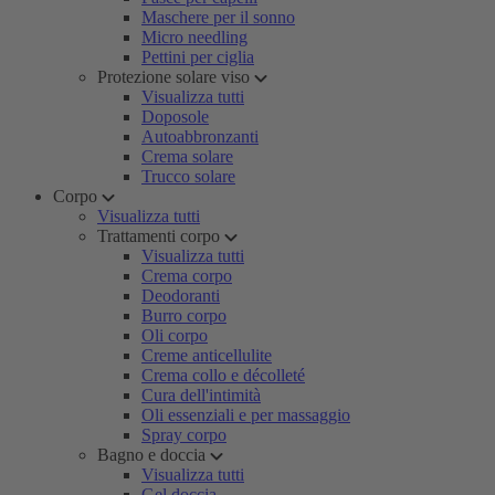
Maschere per il sonno
Micro needling
Pettini per ciglia
Protezione solare viso
Visualizza tutti
Doposole
Autoabbronzanti
Crema solare
Trucco solare
Corpo
Visualizza tutti
Trattamenti corpo
Visualizza tutti
Crema corpo
Deodoranti
Burro corpo
Oli corpo
Creme anticellulite
Crema collo e décolleté
Cura dell'intimità
Oli essenziali e per massaggio
Spray corpo
Bagno e doccia
Visualizza tutti
Gel doccia