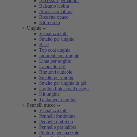
Accessori per labbra
Balsamo labbra
Primer per labbra
Rossetto opaco
Kit rossetti
Unghie
Visualizza tutti
Smalto per unghie
Base
Top coat unghie
Indurente per unghie
Lima per unghie
Lampade UV
Rimuovi cuticole
Smalto per unghie
Smalto per unghie in gel
Unghie finte e nail design
Kit unghie
Trattamento unghie
Pennelli trucco
Visualizza tutti
Pennelli fondotinta
Pennelli ombretto
Pennello per labbra
Pulitore per spazzole