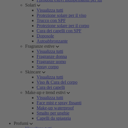
Solari
Visualizza tutti
Protezione solare per il viso
Trucco con SPF
Protezione solare per il corpo
Cura dei capelli con SPF
Doposole
Autoabbronzante
Fragranze estive
Visualizza tutti
Fragranze donna
Fragranze uomo
Spray corpo
Skincare
Visualizza tutti
Viso & Cura del corpo
Cura dei capelli
Make-up e trend estivi
Visualizza tutti
Face mist e spray fissanti
Make-up waterproof
Smalto per unghie
Capelli da spiaggia
Profumi