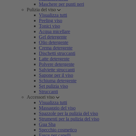
Maschere per punti neri
Pulizia del viso
Visualizza tutti
Peeling viso
Tonici viso
Acqua micellare
Gel detergente
Olio detergente
Crema detergente
Dischetti struccanti
Latte detergente
Polvere detergente
Salviette struccanti
Sapone per il viso
Schiuma detergente
Set pulizia viso
Struccanti
Accessori viso
Visualizza tutti
Massaggio del viso
Spazzole per la pulizia del viso
Strumenti per la pulizia del viso
Gua Sha
Specchio cosmetico
Fasce per capelli