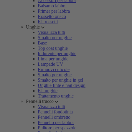
Accessori per labbra
Balsamo labbra
Primer per labbra
Rossetto opaco
Kit rossetti
Unghie
Visualizza tutti
Smalto per unghie
Base
Top coat unghie
Indurente per unghie
Lima per unghie
Lampade UV
Rimuovi cuticole
Smalto per unghie
Smalto per unghie in gel
Unghie finte e nail design
Kit unghie
Trattamento unghie
Pennelli trucco
Visualizza tutti
Pennelli fondotinta
Pennelli ombretto
Pennello per labbra
Pulitore per spazzole