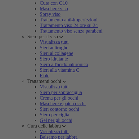
Cura con Q10
Maschere viso
Spray viso
Trattamento anti-imperfezioni
Trattamento viso 24 ore su 24
Trattamento viso senza parabeni
Siero per il viso
Visualizza tutti
Sieri antirughe
Sieri al collagene
Siero idratante
Siero all'acido ialuronico
Sieri alla vitamina C
Fiale
Trattamenti occhi
Visualizza tutti
Siero per sopracciglia
Crema per gli occhi
Maschere e patch occhi
Sieri contorno occhi
Siero per ciglia
Gel per gli occhi
Cura delle labbra
Visualizza tutti
Balsamo per labbra