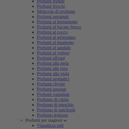
Profumi fruttati
Profumi freschi
Molecola di profumo
Profumi agrumati
Profumi al bergamotto
Profumi al bucato fresco
Profumi al cocco
Profumi al gelsomino
Profumi al mughetto
Profumi al sandalo
Profumi al vetiver
Profumi all'oud
Profumi alla mela
Profumi alla rosa
Profumi alla viola
Profumi aromatici
Profumi chypre
Profumi speziati
Profumi vanigliati
Profumo di cipria
Profumo di muschio
Profumo di patchouli
Profumo legnoso
Profumi per stagioni
Visualizza tutti