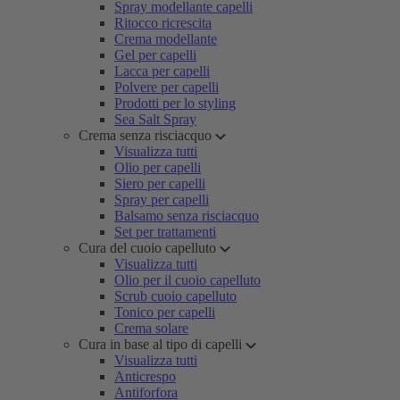
Spray modellante capelli
Ritocco ricrescita
Crema modellante
Gel per capelli
Lacca per capelli
Polvere per capelli
Prodotti per lo styling
Sea Salt Spray
Crema senza risciacquo
Visualizza tutti
Olio per capelli
Siero per capelli
Spray per capelli
Balsamo senza risciacquo
Set per trattamenti
Cura del cuoio capelluto
Visualizza tutti
Olio per il cuoio capelluto
Scrub cuoio capelluto
Tonico per capelli
Crema solare
Cura in base al tipo di capelli
Visualizza tutti
Anticrespo
Antiforfora