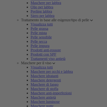
Maschere per labbra
Olio per labbra
Peeling labbra
Siero per labbra
Trattamento in base alle esigenze/tipo di pelle
Visualizza tutti
Pelle grassa
Pelle mista
Pelle sensibile
Pelle secca
Pelle impura
Prodotti anti-rossore
Prodotti con SPF
Trattamenti viso antietà
Maschere per il viso
Visualizza tutti
Maschere per occhi e labbra
Maschere idratanti
Maschere detergenti
Maschere di fango
Maschere di stoffa
Maschere anti-imperfezioni
Maschere antietà
Maschere luminose
Maschere notte