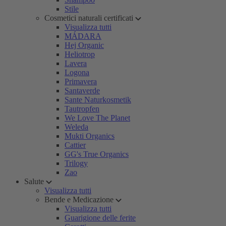
Stile
Cosmetici naturali certificati
Visualizza tutti
MÁDARA
Hej Organic
Heliotrop
Lavera
Logona
Primavera
Santaverde
Sante Naturkosmetik
Tautropfen
We Love The Planet
Weleda
Mukti Organics
Cattier
GG's True Organics
Trilogy
Zao
Salute
Visualizza tutti
Bende e Medicazione
Visualizza tutti
Guarigione delle ferite