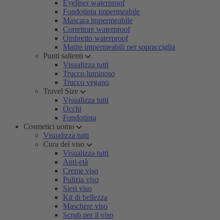
Eyeliner waterproof
Fondotinta impermeabile
Mascara impermeabile
Correttore waterproof
Ombretto waterproof
Matite impermeabili per sopracciglia
Punti salienti
Visualizza tutti
Trucco luminoso
Trucco vegano
Travel Size
Visualizza tutti
Occhi
Fondotinta
Cosmetici uomo
Visualizza tutti
Cura del viso
Visualizza tutti
Anti-età
Creme viso
Pulizia viso
Sieri viso
Kit di bellezza
Maschere viso
Scrub per il viso