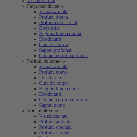
Visualizza tutti
Fragranze donna
Visualizza tutti
Profumi donna
Profumo per capelli
Body mist
Bagnoschiuma donna
Deodoranti
Cura del corpo
Saponi profumati
Cofanetti profumo donna
Profumi da uomo
Visualizza tutti
Profumi uomo
Dopobarba
Cura del corpo
Bagnoschiuma uomo
Deodoranti
Cofanetti profumo uomo
Saponi uomo
Note olfattive
Visualizza tutti
Profumi ambrati
Profumi orientali
Profumi floreali