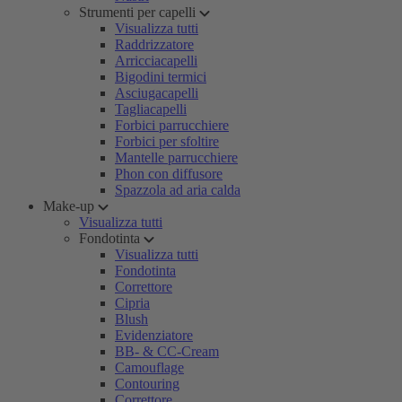
Strumenti per capelli
Visualizza tutti
Raddrizzatore
Arricciacapelli
Bigodini termici
Asciugacapelli
Tagliacapelli
Forbici parrucchiere
Forbici per sfoltire
Mantelle parrucchiere
Phon con diffusore
Spazzola ad aria calda
Make-up
Visualizza tutti
Fondotinta
Visualizza tutti
Fondotinta
Correttore
Cipria
Blush
Evidenziatore
BB- & CC-Cream
Camouflage
Contouring
Correttore