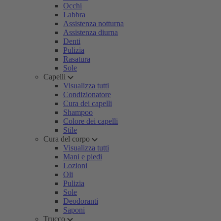
Occhi
Labbra
Assistenza notturna
Assistenza diurna
Denti
Pulizia
Rasatura
Sole
Capelli
Visualizza tutti
Condizionatore
Cura dei capelli
Shampoo
Colore dei capelli
Stile
Cura del corpo
Visualizza tutti
Mani e piedi
Lozioni
Oli
Pulizia
Sole
Deodoranti
Saponi
Trucco