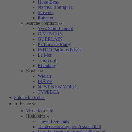
Hugo Boss
Narciso Rodriguez
Shiseido
Rabanne
Marche premium
Yves Saint Laurent
GIVENCHY
GUERLAIN
Parfums de Marly
INITIO Parfums Privés
La Mer
Tom Ford
Eisenberg
Novita
Widian
IRÄYE
NEST NEW YORK
TYPEBEA
Saldi e bestseller
☀️ Estate
Visualizza tutti
Highlights
Travel Essentials
Tendenze beauty per l’estate 2026
I prodotti estivi indispensabili per lui