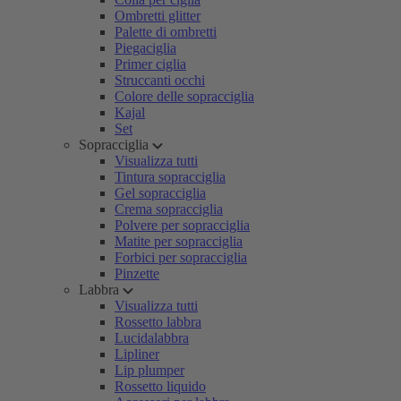
Ombretti glitter
Palette di ombretti
Piegaciglia
Primer ciglia
Struccanti occhi
Colore delle sopracciglia
Kajal
Set
Sopracciglia
Visualizza tutti
Tintura sopracciglia
Gel sopracciglia
Crema sopracciglia
Polvere per sopracciglia
Matite per sopracciglia
Forbici per sopracciglia
Pinzette
Labbra
Visualizza tutti
Rossetto labbra
Lucidalabbra
Lipliner
Lip plumper
Rossetto liquido