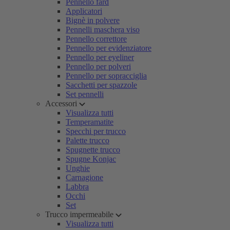
Pennello fard
Applicatori
Bignè in polvere
Pennelli maschera viso
Pennello correttore
Pennello per evidenziatore
Pennello per eyeliner
Pennello per polveri
Pennello per sopracciglia
Sacchetti per spazzole
Set pennelli
Accessori
Visualizza tutti
Temperamatite
Specchi per trucco
Palette trucco
Spugnette trucco
Spugne Konjac
Unghie
Carnagione
Labbra
Occhi
Set
Trucco impermeabile
Visualizza tutti