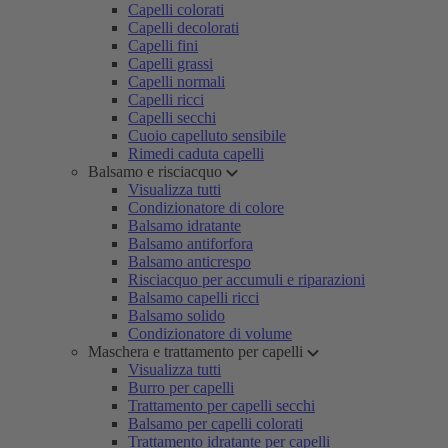
Capelli colorati
Capelli decolorati
Capelli fini
Capelli grassi
Capelli normali
Capelli ricci
Capelli secchi
Cuoio capelluto sensibile
Rimedi caduta capelli
Balsamo e risciacquo
Visualizza tutti
Condizionatore di colore
Balsamo idratante
Balsamo antiforfora
Balsamo anticrespo
Risciacquo per accumuli e riparazioni
Balsamo capelli ricci
Balsamo solido
Condizionatore di volume
Maschera e trattamento per capelli
Visualizza tutti
Burro per capelli
Trattamento per capelli secchi
Balsamo per capelli colorati
Trattamento idratante per capelli