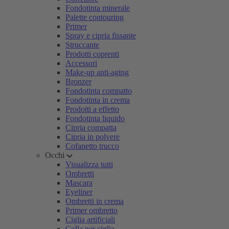
Fondotinta minerale
Palette contouring
Primer
Spray e cipria fissante
Struccante
Prodotti coprenti
Accessori
Make-up anti-aging
Bronzer
Fondotinta compatto
Fondotinta in crema
Prodotti a effetto
Fondotinta liquido
Cipria compatta
Cipria in polvere
Cofanetto trucco
Occhi
Visualizza tutti
Ombretti
Mascara
Eyeliner
Ombretti in crema
Primer ombretto
Ciglia artificiali
Colla per ciglia