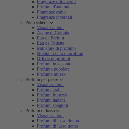
Fragranze primaverili
Profumi d'autunno
Fragranze estive
Fragranze invernali
Punti salienti
Visualizza tutti
Acque di Colonia
Eau de Parfum
Eau de Toilette
Miniature di profumo
Novità in fatto di profumi
Offerte di profumi
Profumi in acconto
Profumo popolare
Profumo unisex
Profumi per paese
Visualizza tutti
Profumi arabi
Profumi francesi
Profumi italiani
Profumi spagnoli
Profumi di lusso
Visualizza tutti
Profumi di lusso donna
Profumi di lusso uomo