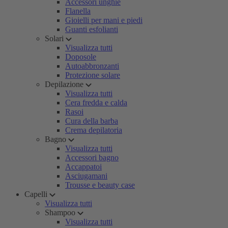
Accessori unghie
Flanella
Gioielli per mani e piedi
Guanti esfolianti
Solari
Visualizza tutti
Doposole
Autoabbronzanti
Protezione solare
Depilazione
Visualizza tutti
Cera fredda e calda
Rasoi
Cura della barba
Crema depilatoria
Bagno
Visualizza tutti
Accessori bagno
Accappatoi
Asciugamani
Trousse e beauty case
Capelli
Visualizza tutti
Shampoo
Visualizza tutti