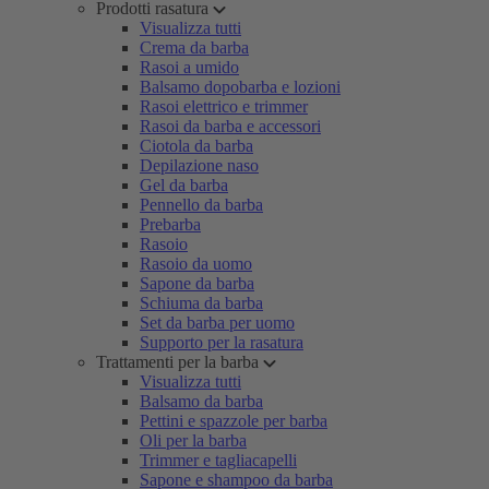
Prodotti rasatura
Visualizza tutti
Crema da barba
Rasoi a umido
Balsamo dopobarba e lozioni
Rasoi elettrico e trimmer
Rasoi da barba e accessori
Ciotola da barba
Depilazione naso
Gel da barba
Pennello da barba
Prebarba
Rasoio
Rasoio da uomo
Sapone da barba
Schiuma da barba
Set da barba per uomo
Supporto per la rasatura
Trattamenti per la barba
Visualizza tutti
Balsamo da barba
Pettini e spazzole per barba
Oli per la barba
Trimmer e tagliacapelli
Sapone e shampoo da barba