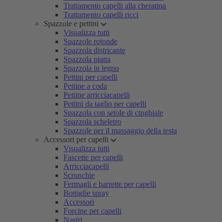
Trattamento capelli alla cheratina
Trattamento capelli ricci
Spazzole e pettini
Visualizza tutti
Spazzole rotonde
Spazzola districante
Spazzola piatta
Spazzola in legno
Pettini per capelli
Pettine a coda
Pettine arricciacapelli
Pettini da taglio per capelli
Spazzola con setole di cinghiale
Spazzola scheletro
Spazzole per il massaggio della testa
Accessori per capelli
Visualizza tutti
Fascette per capelli
Arricciacapelli
Scrunchie
Fermagli e barrette per capelli
Bottiglie spray
Accessori
Forcine per capelli
Nastri