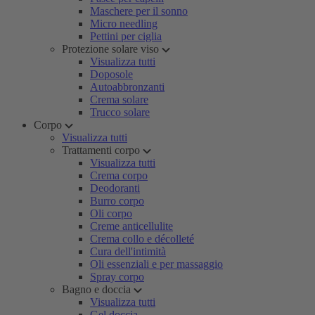
Maschere per il sonno
Micro needling
Pettini per ciglia
Protezione solare viso
Visualizza tutti
Doposole
Autoabbronzanti
Crema solare
Trucco solare
Corpo
Visualizza tutti
Trattamenti corpo
Visualizza tutti
Crema corpo
Deodoranti
Burro corpo
Oli corpo
Creme anticellulite
Crema collo e décolleté
Cura dell'intimità
Oli essenziali e per massaggio
Spray corpo
Bagno e doccia
Visualizza tutti
Gel doccia