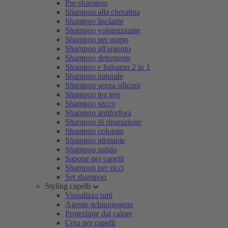
Pre-shampoo
Shampoo alla cheratina
Shampoo lisciante
Shampoo volumizzante
Shampoo per uomo
Shampoo all'argento
Shampoo detergente
Shampoo e balsamo 2 in 1
Shampoo naturale
Shampoo senza siliconi
Shampoo tea tree
Shampoo secco
Shampoo antiforfora
Shampoo di riparazione
Shampoo colorato
Shampoo idratante
Shampoo solido
Sapone per capelli
Shampoo per ricci
Set shampoo
Styling capelli
Visualizza tutti
Agente schiumogeno
Protezione dal calore
Cera per capelli