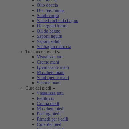
Olio doccia
Docciaschiuma
Scrub corpo
Sali e bombe da bagno
Detergenti intimi
Oli da bagno
Saponi liquidi
Saponi solidi
Set bagno e doccia
Trattamenti mani
Visualizza tutti
Creme mani
Igienizzante mani
Maschere mani
Scrub per le mani
Sapone mani
Cura dei piedi
Visualizza tutti
Pediluvio
Crema piedi
Maschere piedi
Peeling piedi
Rimedi per i calli
Cura dei piedi