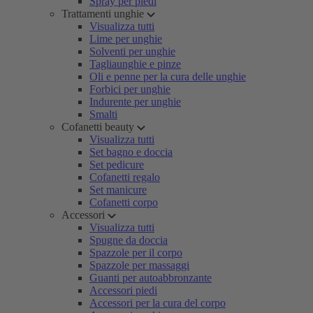
Spray per piedi
Trattamenti unghie
Visualizza tutti
Lime per unghie
Solventi per unghie
Tagliaunghie e pinze
Oli e penne per la cura delle unghie
Forbici per unghie
Indurente per unghie
Smalti
Cofanetti beauty
Visualizza tutti
Set bagno e doccia
Set pedicure
Cofanetti regalo
Set manicure
Cofanetti corpo
Accessori
Visualizza tutti
Spugne da doccia
Spazzole per il corpo
Spazzole per massaggi
Guanti per autoabbronzante
Accessori piedi
Accessori per la cura del corpo