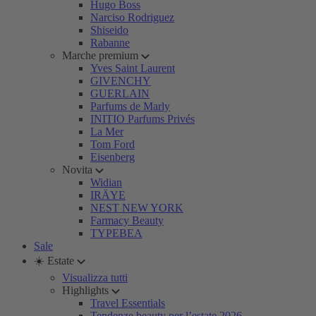
Hugo Boss
Narciso Rodriguez
Shiseido
Rabanne
Marche premium
Yves Saint Laurent
GIVENCHY
GUERLAIN
Parfums de Marly
INITIO Parfums Privés
La Mer
Tom Ford
Eisenberg
Novita
Widian
IRÄYE
NEST NEW YORK
Farmacy Beauty
TYPEBEA
Sale
☀️ Estate
Visualizza tutti
Highlights
Travel Essentials
Tendenze beauty per l’estate 2026