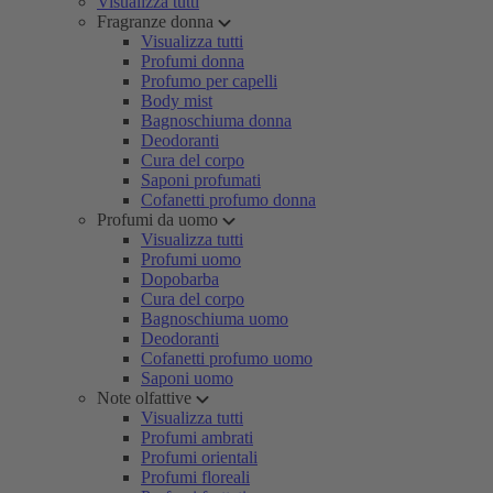
Visualizza tutti
Fragranze donna
Visualizza tutti
Profumi donna
Profumo per capelli
Body mist
Bagnoschiuma donna
Deodoranti
Cura del corpo
Saponi profumati
Cofanetti profumo donna
Profumi da uomo
Visualizza tutti
Profumi uomo
Dopobarba
Cura del corpo
Bagnoschiuma uomo
Deodoranti
Cofanetti profumo uomo
Saponi uomo
Note olfattive
Visualizza tutti
Profumi ambrati
Profumi orientali
Profumi floreali