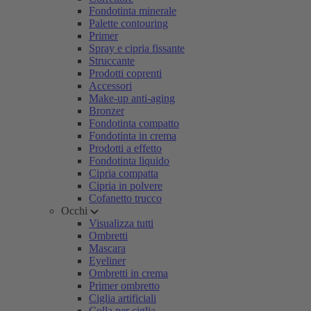
Fondotinta minerale
Palette contouring
Primer
Spray e cipria fissante
Struccante
Prodotti coprenti
Accessori
Make-up anti-aging
Bronzer
Fondotinta compatto
Fondotinta in crema
Prodotti a effetto
Fondotinta liquido
Cipria compatta
Cipria in polvere
Cofanetto trucco
Occhi
Visualizza tutti
Ombretti
Mascara
Eyeliner
Ombretti in crema
Primer ombretto
Ciglia artificiali
Colla per ciglia