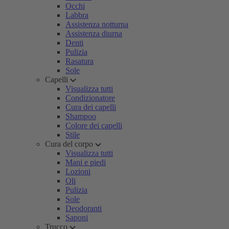
Occhi
Labbra
Assistenza notturna
Assistenza diurna
Denti
Pulizia
Rasatura
Sole
Capelli
Visualizza tutti
Condizionatore
Cura dei capelli
Shampoo
Colore dei capelli
Stile
Cura del corpo
Visualizza tutti
Mani e piedi
Lozioni
Oli
Pulizia
Sole
Deodoranti
Saponi
Trucco