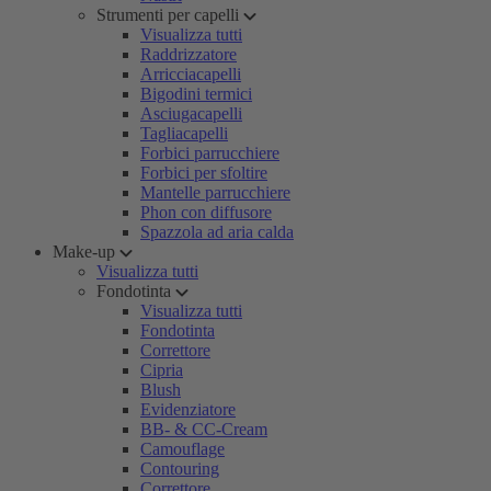
Strumenti per capelli
Visualizza tutti
Raddrizzatore
Arricciacapelli
Bigodini termici
Asciugacapelli
Tagliacapelli
Forbici parrucchiere
Forbici per sfoltire
Mantelle parrucchiere
Phon con diffusore
Spazzola ad aria calda
Make-up
Visualizza tutti
Fondotinta
Visualizza tutti
Fondotinta
Correttore
Cipria
Blush
Evidenziatore
BB- & CC-Cream
Camouflage
Contouring
Correttore