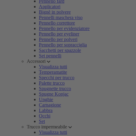
Pennello fard
Applicatori
Bignè in polvere
Pennelli maschera viso
Pennello correttore
Pennello per evidenziatore
Pennello per eyeliner
Pennello per polveri
Pennello per sopracciglia
Sacchetti per spazzole
Set pennelli
Accessori
Visualizza tutti
Temperamatite
Specchi per trucco
Palette trucco
Spugnette trucco
Spugne Konjac
Unghie
Carnagione
Labbra
Occhi
Set
Trucco impermeabile
Visualizza tutti