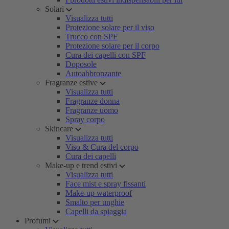
Solari
Visualizza tutti
Protezione solare per il viso
Trucco con SPF
Protezione solare per il corpo
Cura dei capelli con SPF
Doposole
Autoabbronzante
Fragranze estive
Visualizza tutti
Fragranze donna
Fragranze uomo
Spray corpo
Skincare
Visualizza tutti
Viso & Cura del corpo
Cura dei capelli
Make-up e trend estivi
Visualizza tutti
Face mist e spray fissanti
Make-up waterproof
Smalto per unghie
Capelli da spiaggia
Profumi