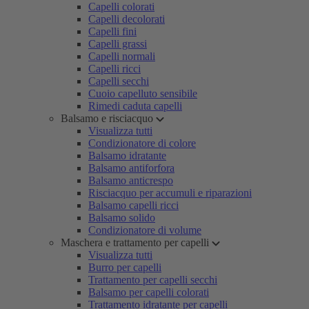
Capelli colorati
Capelli decolorati
Capelli fini
Capelli grassi
Capelli normali
Capelli ricci
Capelli secchi
Cuoio capelluto sensibile
Rimedi caduta capelli
Balsamo e risciacquo
Visualizza tutti
Condizionatore di colore
Balsamo idratante
Balsamo antiforfora
Balsamo anticrespo
Risciacquo per accumuli e riparazioni
Balsamo capelli ricci
Balsamo solido
Condizionatore di volume
Maschera e trattamento per capelli
Visualizza tutti
Burro per capelli
Trattamento per capelli secchi
Balsamo per capelli colorati
Trattamento idratante per capelli