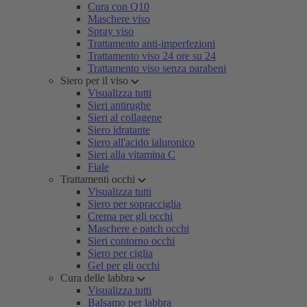
Cura con Q10
Maschere viso
Spray viso
Trattamento anti-imperfezioni
Trattamento viso 24 ore su 24
Trattamento viso senza parabeni
Siero per il viso
Visualizza tutti
Sieri antirughe
Sieri al collagene
Siero idratante
Siero all'acido ialuronico
Sieri alla vitamina C
Fiale
Trattamenti occhi
Visualizza tutti
Siero per sopracciglia
Crema per gli occhi
Maschere e patch occhi
Sieri contorno occhi
Siero per ciglia
Gel per gli occhi
Cura delle labbra
Visualizza tutti
Balsamo per labbra