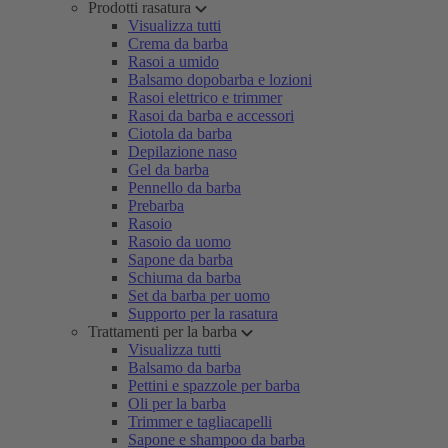
Prodotti rasatura
Visualizza tutti
Crema da barba
Rasoi a umido
Balsamo dopobarba e lozioni
Rasoi elettrico e trimmer
Rasoi da barba e accessori
Ciotola da barba
Depilazione naso
Gel da barba
Pennello da barba
Prebarba
Rasoio
Rasoio da uomo
Sapone da barba
Schiuma da barba
Set da barba per uomo
Supporto per la rasatura
Trattamenti per la barba
Visualizza tutti
Balsamo da barba
Pettini e spazzole per barba
Oli per la barba
Trimmer e tagliacapelli
Sapone e shampoo da barba