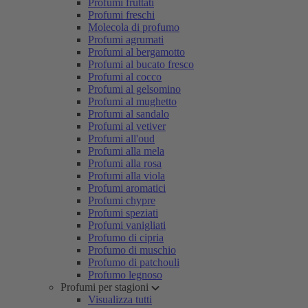
Profumi fruttati
Profumi freschi
Molecola di profumo
Profumi agrumati
Profumi al bergamotto
Profumi al bucato fresco
Profumi al cocco
Profumi al gelsomino
Profumi al mughetto
Profumi al sandalo
Profumi al vetiver
Profumi all'oud
Profumi alla mela
Profumi alla rosa
Profumi alla viola
Profumi aromatici
Profumi chypre
Profumi speziati
Profumi vanigliati
Profumo di cipria
Profumo di muschio
Profumo di patchouli
Profumo legnoso
Profumi per stagioni
Visualizza tutti