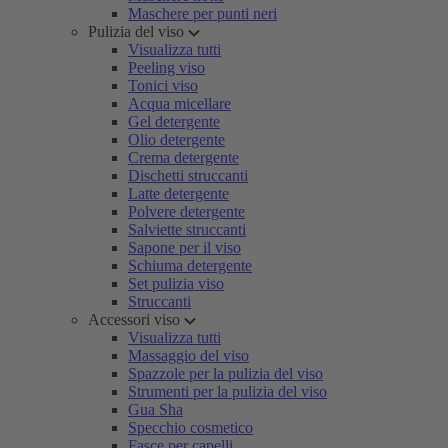
Maschere per punti neri
Pulizia del viso
Visualizza tutti
Peeling viso
Tonici viso
Acqua micellare
Gel detergente
Olio detergente
Crema detergente
Dischetti struccanti
Latte detergente
Polvere detergente
Salviette struccanti
Sapone per il viso
Schiuma detergente
Set pulizia viso
Struccanti
Accessori viso
Visualizza tutti
Massaggio del viso
Spazzole per la pulizia del viso
Strumenti per la pulizia del viso
Gua Sha
Specchio cosmetico
Fasce per capelli