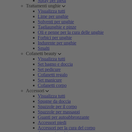
Spray per piedi
Trattamenti unghie
Visualizza tutti
Lime per unghie
Solventi per unghie
Tagliaunghie e pinze
Oli e penne per la cura delle unghie
Forbici per unghie
Indurente per unghie
Smalti
Cofanetti beauty
Visualizza tutti
Set bagno e doccia
Set pedicure
Cofanetti regalo
Set manicure
Cofanetti corpo
Accessori
Visualizza tutti
Spugne da doccia
Spazzole per il corpo
Spazzole per massaggi
Guanti per autoabbronzante
Accessori piedi
Accessori per la cura del corpo