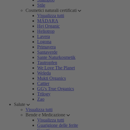
Stile
Cosmetici naturali certificati
Visualizza tutti
MÁDARA
Hej Organic
Heliotrop
Lavera
Logona
Primavera
Santaverde
Sante Naturkosmetik
Tautropfen
We Love The Planet
Weleda
Mukti Organics
Cattier
GG's True Organics
Trilogy
Zao
Salute
Visualizza tutti
Bende e Medicazione
Visualizza tutti
Guarigione delle ferite