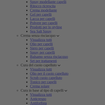
Spray modellante capelli
Ritocco ricrescita
Crema modellante
Gel per capelli
Lacca per capelli
Polvere per capelli
Prodotti per lo styling
Sea Salt Spray
Crema senza risciacquo
Visualizza tutti
Olio per capelli
Siero per capelli
Spray per capelli
Balsamo senza risciacquo
Set per trattamenti
Cura del cuoio capelluto
Visualizza tutti
Olio per il cuoio capelluto
Scrub cuoio capelluto
Tonico per capelli
Crema solare
Cura in base al tipo di capelli
Visualizza tutti
Anticrespo
Antiforfora