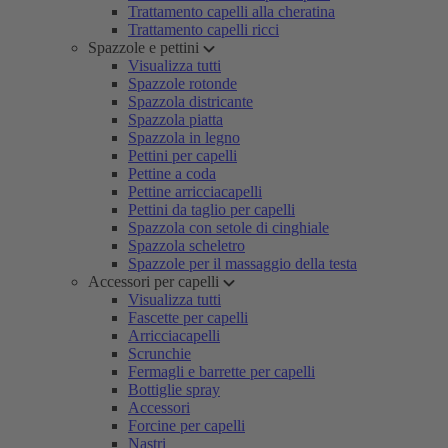
Trattamento capelli alla cheratina
Trattamento capelli ricci
Spazzole e pettini
Visualizza tutti
Spazzole rotonde
Spazzola districante
Spazzola piatta
Spazzola in legno
Pettini per capelli
Pettine a coda
Pettine arricciacapelli
Pettini da taglio per capelli
Spazzola con setole di cinghiale
Spazzola scheletro
Spazzole per il massaggio della testa
Accessori per capelli
Visualizza tutti
Fascette per capelli
Arricciacapelli
Scrunchie
Fermagli e barrette per capelli
Bottiglie spray
Accessori
Forcine per capelli
Nastri