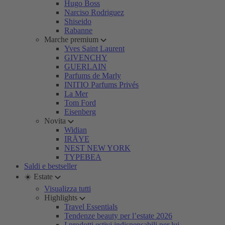
Hugo Boss
Narciso Rodriguez
Shiseido
Rabanne
Marche premium
Yves Saint Laurent
GIVENCHY
GUERLAIN
Parfums de Marly
INITIO Parfums Privés
La Mer
Tom Ford
Eisenberg
Novita
Widian
IRÄYE
NEST NEW YORK
TYPEBEA
Saldi e bestseller
☀️ Estate
Visualizza tutti
Highlights
Travel Essentials
Tendenze beauty per l’estate 2026
I prodotti estivi indispensabili per lui