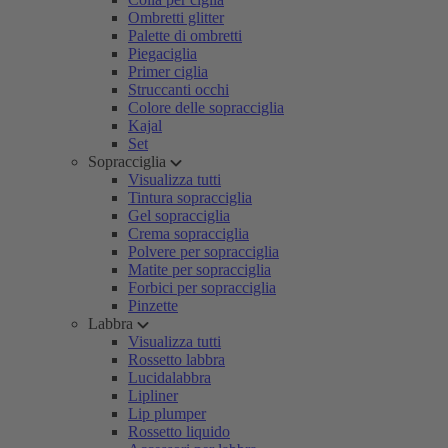
Ombretti glitter
Palette di ombretti
Piegaciglia
Primer ciglia
Struccanti occhi
Colore delle sopracciglia
Kajal
Set
Sopracciglia
Visualizza tutti
Tintura sopracciglia
Gel sopracciglia
Crema sopracciglia
Polvere per sopracciglia
Matite per sopracciglia
Forbici per sopracciglia
Pinzette
Labbra
Visualizza tutti
Rossetto labbra
Lucidalabbra
Lipliner
Lip plumper
Rossetto liquido