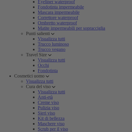
Eyeliner waterproof
Fondotinta impermeabile
Mascara impermeabile
Correttore waterproof
Ombretto waterproof
Matite impermeabili per sopracciglia
Punti salienti
Visualizza tutti
Trucco luminoso
Trucco vegano
Travel Size
Visualizza tutti
Occhi
Fondotinta
Cosmetici uomo
Visualizza tutti
Cura del viso
Visualizza tutti
Anti-età
Creme viso
Pulizia viso
Sieri viso
Kit di bellezza
Maschere viso
Scrub per il viso