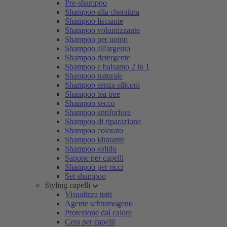
Pre-shampoo
Shampoo alla cheratina
Shampoo lisciante
Shampoo volumizzante
Shampoo per uomo
Shampoo all'argento
Shampoo detergente
Shampoo e balsamo 2 in 1
Shampoo naturale
Shampoo senza siliconi
Shampoo tea tree
Shampoo secco
Shampoo antiforfora
Shampoo di riparazione
Shampoo colorato
Shampoo idratante
Shampoo solido
Sapone per capelli
Shampoo per ricci
Set shampoo
Styling capelli
Visualizza tutti
Agente schiumogeno
Protezione dal calore
Cera per capelli