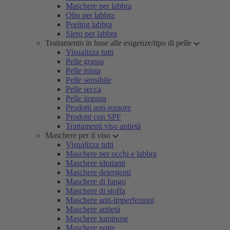
Maschere per labbra
Olio per labbra
Peeling labbra
Siero per labbra
Trattamento in base alle esigenze/tipo di pelle
Visualizza tutti
Pelle grassa
Pelle mista
Pelle sensibile
Pelle secca
Pelle impura
Prodotti anti-rossore
Prodotti con SPF
Trattamenti viso antietà
Maschere per il viso
Visualizza tutti
Maschere per occhi e labbra
Maschere idratanti
Maschere detergenti
Maschere di fango
Maschere di stoffa
Maschere anti-imperfezioni
Maschere antietà
Maschere luminose
Maschere notte