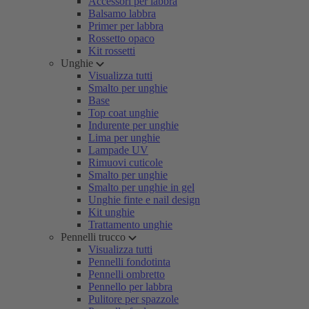
Accessori per labbra
Balsamo labbra
Primer per labbra
Rossetto opaco
Kit rossetti
Unghie
Visualizza tutti
Smalto per unghie
Base
Top coat unghie
Indurente per unghie
Lima per unghie
Lampade UV
Rimuovi cuticole
Smalto per unghie
Smalto per unghie in gel
Unghie finte e nail design
Kit unghie
Trattamento unghie
Pennelli trucco
Visualizza tutti
Pennelli fondotinta
Pennelli ombretto
Pennello per labbra
Pulitore per spazzole