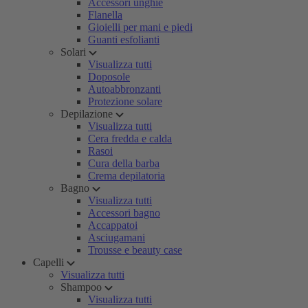
Accessori unghie
Flanella
Gioielli per mani e piedi
Guanti esfolianti
Solari
Visualizza tutti
Doposole
Autoabbronzanti
Protezione solare
Depilazione
Visualizza tutti
Cera fredda e calda
Rasoi
Cura della barba
Crema depilatoria
Bagno
Visualizza tutti
Accessori bagno
Accappatoi
Asciugamani
Trousse e beauty case
Capelli
Visualizza tutti
Shampoo
Visualizza tutti