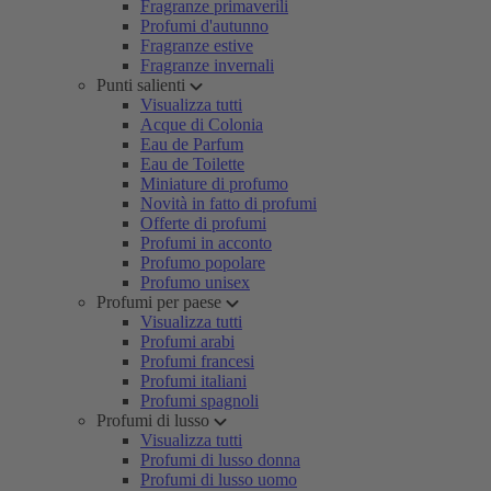
Fragranze primaverili
Profumi d'autunno
Fragranze estive
Fragranze invernali
Punti salienti
Visualizza tutti
Acque di Colonia
Eau de Parfum
Eau de Toilette
Miniature di profumo
Novità in fatto di profumi
Offerte di profumi
Profumi in acconto
Profumo popolare
Profumo unisex
Profumi per paese
Visualizza tutti
Profumi arabi
Profumi francesi
Profumi italiani
Profumi spagnoli
Profumi di lusso
Visualizza tutti
Profumi di lusso donna
Profumi di lusso uomo