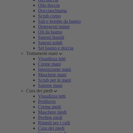
Olio doccia
Docciaschiuma
Scrub corpo
Sali e bombe da bagno
Detergenti intimi
Oli da bagno
Saponi liquidi
Saponi solidi
Set bagno e doccia
Trattamenti mani
Visualizza tutti
Creme mani
Igienizzante mani
Maschere mani
Scrub per le mani
Sapone mani
Cura dei piedi
Visualizza tutti
Pediluvio
Crema piedi
Maschere piedi
Peeling piedi
Rimedi per i calli
Cura dei piedi