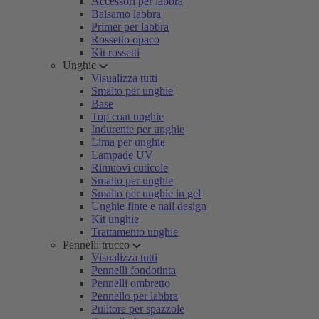
Accessori per labbra
Balsamo labbra
Primer per labbra
Rossetto opaco
Kit rossetti
Unghie
Visualizza tutti
Smalto per unghie
Base
Top coat unghie
Indurente per unghie
Lima per unghie
Lampade UV
Rimuovi cuticole
Smalto per unghie
Smalto per unghie in gel
Unghie finte e nail design
Kit unghie
Trattamento unghie
Pennelli trucco
Visualizza tutti
Pennelli fondotinta
Pennelli ombretto
Pennello per labbra
Pulitore per spazzole