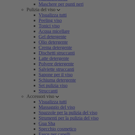
Maschere per punti neri
Pulizia del viso
Visualizza tutti
Peeling viso
Tonici viso
Acqua micellare
Gel detergente
Olio detergente
Crema detergente
Dischetti struccanti
Latte detergente
Polvere detergente
Salviette struccanti
Sapone per il viso
Schiuma detergente
Set pulizia viso
Struccanti
Accessori viso
Visualizza tutti
Massaggio del viso
Spazzole per la pulizia del viso
Strumenti per la pulizia del viso
Gua Sha
Specchio cosmetico
Fasce per capelli