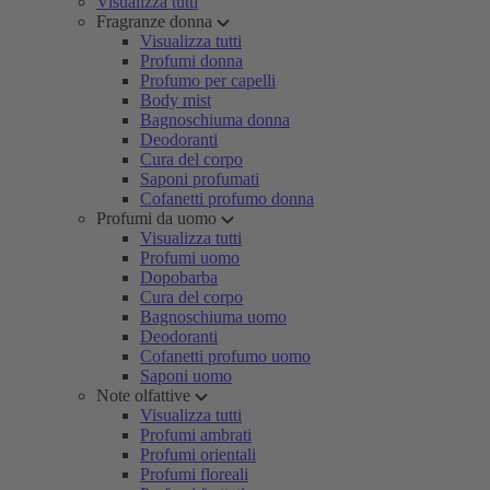
Visualizza tutti
Fragranze donna
Visualizza tutti
Profumi donna
Profumo per capelli
Body mist
Bagnoschiuma donna
Deodoranti
Cura del corpo
Saponi profumati
Cofanetti profumo donna
Profumi da uomo
Visualizza tutti
Profumi uomo
Dopobarba
Cura del corpo
Bagnoschiuma uomo
Deodoranti
Cofanetti profumo uomo
Saponi uomo
Note olfattive
Visualizza tutti
Profumi ambrati
Profumi orientali
Profumi floreali