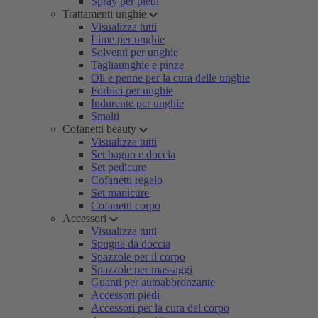
Spray per piedi
Trattamenti unghie
Visualizza tutti
Lime per unghie
Solventi per unghie
Tagliaunghie e pinze
Oli e penne per la cura delle unghie
Forbici per unghie
Indurente per unghie
Smalti
Cofanetti beauty
Visualizza tutti
Set bagno e doccia
Set pedicure
Cofanetti regalo
Set manicure
Cofanetti corpo
Accessori
Visualizza tutti
Spugne da doccia
Spazzole per il corpo
Spazzole per massaggi
Guanti per autoabbronzante
Accessori piedi
Accessori per la cura del corpo