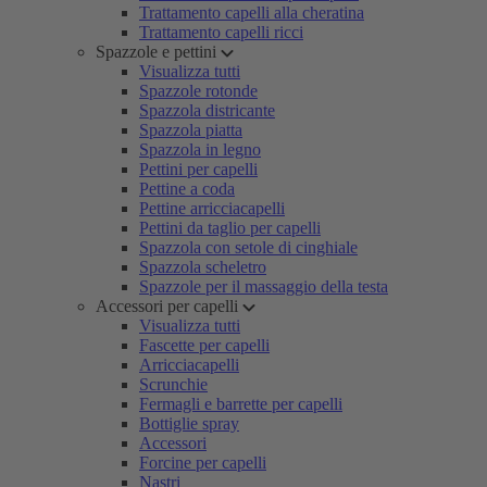
Trattamento capelli alla cheratina
Trattamento capelli ricci
Spazzole e pettini
Visualizza tutti
Spazzole rotonde
Spazzola districante
Spazzola piatta
Spazzola in legno
Pettini per capelli
Pettine a coda
Pettine arricciacapelli
Pettini da taglio per capelli
Spazzola con setole di cinghiale
Spazzola scheletro
Spazzole per il massaggio della testa
Accessori per capelli
Visualizza tutti
Fascette per capelli
Arricciacapelli
Scrunchie
Fermagli e barrette per capelli
Bottiglie spray
Accessori
Forcine per capelli
Nastri