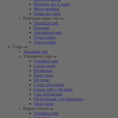
Maschere per il sonno
Micro needling
Pettini per ciglia
Protezione solare viso
Visualizza tutti
Doposole
Autoabbronzanti
Crema solare
Trucco solare
Corpo
Visualizza tutti
Trattamenti corpo
Visualizza tutti
Crema corpo
Deodoranti
Burro corpo
Oli corpo
Creme anticellulite
Crema collo e décolleté
Cura dell'intimità
Oli essenziali e per massaggio
Spray corpo
Bagno e doccia
Visualizza tutti
Gel doccia