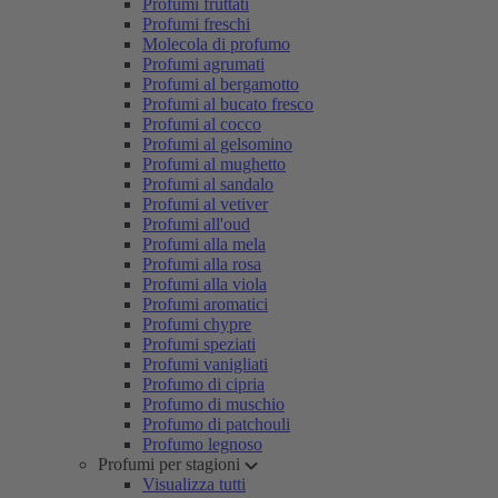
Profumi fruttati
Profumi freschi
Molecola di profumo
Profumi agrumati
Profumi al bergamotto
Profumi al bucato fresco
Profumi al cocco
Profumi al gelsomino
Profumi al mughetto
Profumi al sandalo
Profumi al vetiver
Profumi all'oud
Profumi alla mela
Profumi alla rosa
Profumi alla viola
Profumi aromatici
Profumi chypre
Profumi speziati
Profumi vanigliati
Profumo di cipria
Profumo di muschio
Profumo di patchouli
Profumo legnoso
Profumi per stagioni
Visualizza tutti