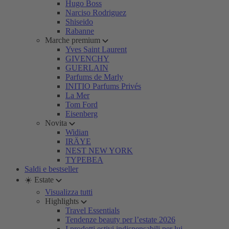
Hugo Boss
Narciso Rodriguez
Shiseido
Rabanne
Marche premium
Yves Saint Laurent
GIVENCHY
GUERLAIN
Parfums de Marly
INITIO Parfums Privés
La Mer
Tom Ford
Eisenberg
Novita
Widian
IRÄYE
NEST NEW YORK
TYPEBEA
Saldi e bestseller
☀️ Estate
Visualizza tutti
Highlights
Travel Essentials
Tendenze beauty per l’estate 2026
I prodotti estivi indispensabili per lui