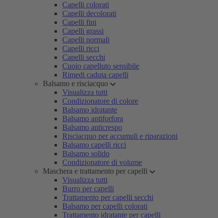
Capelli colorati
Capelli decolorati
Capelli fini
Capelli grassi
Capelli normali
Capelli ricci
Capelli secchi
Cuoio capelluto sensibile
Rimedi caduta capelli
Balsamo e risciacquo
Visualizza tutti
Condizionatore di colore
Balsamo idratante
Balsamo antiforfora
Balsamo anticrespo
Risciacquo per accumuli e riparazioni
Balsamo capelli ricci
Balsamo solido
Condizionatore di volume
Maschera e trattamento per capelli
Visualizza tutti
Burro per capelli
Trattamento per capelli secchi
Balsamo per capelli colorati
Trattamento idratante per capelli