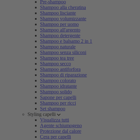
Pre-shampoo
Shampoo alla cheratina
Shampoo lisciante
Shampoo volumizzante
Shampoo per uomo
Shampoo all'argento
Shampoo detergente
Shampoo e balsamo 2 in 1
Shampoo naturale
Shampoo senza siliconi
Shampoo tea tree
Shampoo secco
Shampoo antiforfora
Shampoo di riparazione
Shampoo colorato
Shampoo idratante
Shampoo solido
Sapone per capelli
Shampoo per ricci
Set shampoo
Styling capelli
Visualizza tutti
Agente schiumogeno
Protezione dal calore
Cera per capelli