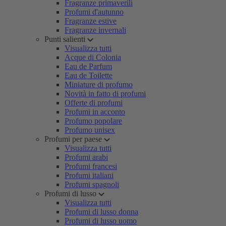
Fragranze primaverili
Profumi d'autunno
Fragranze estive
Fragranze invernali
Punti salienti
Visualizza tutti
Acque di Colonia
Eau de Parfum
Eau de Toilette
Miniature di profumo
Novità in fatto di profumi
Offerte di profumi
Profumi in acconto
Profumo popolare
Profumo unisex
Profumi per paese
Visualizza tutti
Profumi arabi
Profumi francesi
Profumi italiani
Profumi spagnoli
Profumi di lusso
Visualizza tutti
Profumi di lusso donna
Profumi di lusso uomo