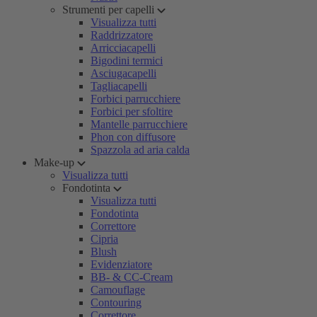
Strumenti per capelli
Visualizza tutti
Raddrizzatore
Arricciacapelli
Bigodini termici
Asciugacapelli
Tagliacapelli
Forbici parrucchiere
Forbici per sfoltire
Mantelle parrucchiere
Phon con diffusore
Spazzola ad aria calda
Make-up
Visualizza tutti
Fondotinta
Visualizza tutti
Fondotinta
Correttore
Cipria
Blush
Evidenziatore
BB- & CC-Cream
Camouflage
Contouring
Correttore