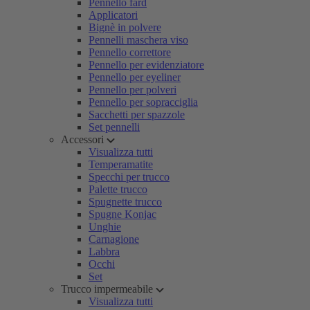
Pennello fard
Applicatori
Bignè in polvere
Pennelli maschera viso
Pennello correttore
Pennello per evidenziatore
Pennello per eyeliner
Pennello per polveri
Pennello per sopracciglia
Sacchetti per spazzole
Set pennelli
Accessori
Visualizza tutti
Temperamatite
Specchi per trucco
Palette trucco
Spugnette trucco
Spugne Konjac
Unghie
Carnagione
Labbra
Occhi
Set
Trucco impermeabile
Visualizza tutti