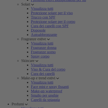
Solari
Visualizza tutti
Protezione solare per il viso
Trucco con SPF
Protezione solare per il corpo
Cura dei capelli con SPF
Doposole
Autoabbronzante
Fragranze estive
Visualizza tutti
Fragranze donna
Fragranze uomo
Spray corpo
Skincare
Visualizza tutti
Viso & Cura del corpo
Cura dei capelli
Make-up e trend estivi
Visualizza tutti
Face mist e spray fissanti
Make-up waterproof
Smalto per unghie
Capelli da spiaggia
Profumi