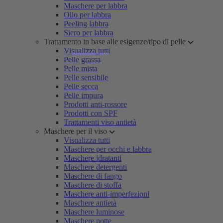
Maschere per labbra
Olio per labbra
Peeling labbra
Siero per labbra
Trattamento in base alle esigenze/tipo di pelle
Visualizza tutti
Pelle grassa
Pelle mista
Pelle sensibile
Pelle secca
Pelle impura
Prodotti anti-rossore
Prodotti con SPF
Trattamenti viso antietà
Maschere per il viso
Visualizza tutti
Maschere per occhi e labbra
Maschere idratanti
Maschere detergenti
Maschere di fango
Maschere di stoffa
Maschere anti-imperfezioni
Maschere antietà
Maschere luminose
Maschere notte