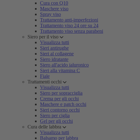
Cura con Q10
Maschere viso
Spray viso
Trattamento anti-imperfezioni
Trattamento viso 24 ore su 24
Trattamento viso senza parabeni
Siero per il viso
Visualizza tutti
Sieri antirughe
Sieri al collagene
Siero idratante
Siero all'acido ialuronico
Sieri alla vitamina C
Fiale
Trattamenti occhi
Visualizza tutti
Siero per sopracciglia
Crema per gli occhi
Maschere e patch occhi
Sieri contorno occhi
Siero per ciglia
Gel per gli occhi
Cura delle labbra
Visualizza tutti
Balsamo per labbra