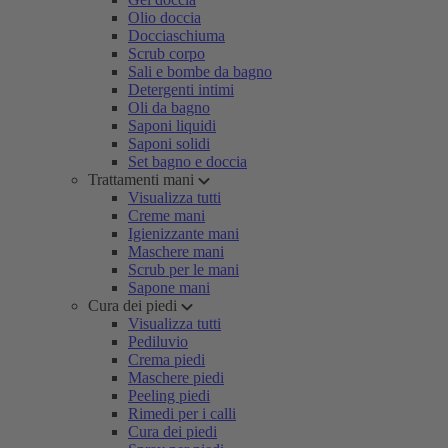
Olio doccia
Docciaschiuma
Scrub corpo
Sali e bombe da bagno
Detergenti intimi
Oli da bagno
Saponi liquidi
Saponi solidi
Set bagno e doccia
Trattamenti mani
Visualizza tutti
Creme mani
Igienizzante mani
Maschere mani
Scrub per le mani
Sapone mani
Cura dei piedi
Visualizza tutti
Pediluvio
Crema piedi
Maschere piedi
Peeling piedi
Rimedi per i calli
Cura dei piedi