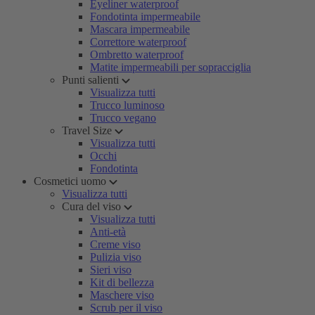
Eyeliner waterproof
Fondotinta impermeabile
Mascara impermeabile
Correttore waterproof
Ombretto waterproof
Matite impermeabili per sopracciglia
Punti salienti
Visualizza tutti
Trucco luminoso
Trucco vegano
Travel Size
Visualizza tutti
Occhi
Fondotinta
Cosmetici uomo
Visualizza tutti
Cura del viso
Visualizza tutti
Anti-età
Creme viso
Pulizia viso
Sieri viso
Kit di bellezza
Maschere viso
Scrub per il viso