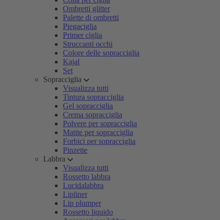
Ombretti glitter
Palette di ombretti
Piegaciglia
Primer ciglia
Struccanti occhi
Colore delle sopracciglia
Kajal
Set
Sopracciglia
Visualizza tutti
Tintura sopracciglia
Gel sopracciglia
Crema sopracciglia
Polvere per sopracciglia
Matite per sopracciglia
Forbici per sopracciglia
Pinzette
Labbra
Visualizza tutti
Rossetto labbra
Lucidalabbra
Lipliner
Lip plumper
Rossetto liquido