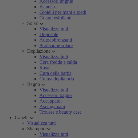
Accessori unghie
Flanella
Gioielli per mani e piedi
Guanti esfolianti
Solari
Visualizza tutti
Doposole
Autoabbronzanti
Protezione solare
Depilazione
Visualizza tutti
Cera fredda e calda
Rasoi
Cura della barba
Crema depilatoria
Bagno
Visualizza tutti
Accessori bagno
Accappatoi
Asciugamani
Trousse e beauty case
Capelli
Visualizza tutti
Shampoo
Visualizza tutti