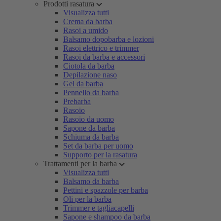
Prodotti rasatura
Visualizza tutti
Crema da barba
Rasoi a umido
Balsamo dopobarba e lozioni
Rasoi elettrico e trimmer
Rasoi da barba e accessori
Ciotola da barba
Depilazione naso
Gel da barba
Pennello da barba
Prebarba
Rasoio
Rasoio da uomo
Sapone da barba
Schiuma da barba
Set da barba per uomo
Supporto per la rasatura
Trattamenti per la barba
Visualizza tutti
Balsamo da barba
Pettini e spazzole per barba
Oli per la barba
Trimmer e tagliacapelli
Sapone e shampoo da barba