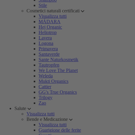
Stile
Cosmetici naturali certificati
Visualizza tutti
MÁDARA
Hej Organic
Heliotrop
Lavera
Logona
Primavera
Santaverde
Sante Naturkosmetik
Tautropfen
We Love The Planet
Weleda
Mukti Organics
Cattier
GG's True Organics
Trilogy
Zao
Salute
Visualizza tutti
Bende e Medicazione
Visualizza tutti
Guarigione delle ferite