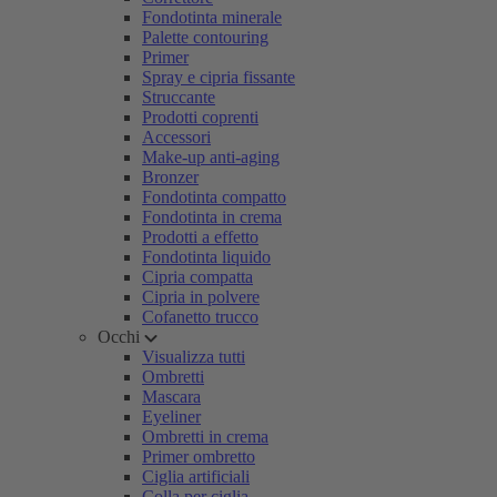
Fondotinta minerale
Palette contouring
Primer
Spray e cipria fissante
Struccante
Prodotti coprenti
Accessori
Make-up anti-aging
Bronzer
Fondotinta compatto
Fondotinta in crema
Prodotti a effetto
Fondotinta liquido
Cipria compatta
Cipria in polvere
Cofanetto trucco
Occhi
Visualizza tutti
Ombretti
Mascara
Eyeliner
Ombretti in crema
Primer ombretto
Ciglia artificiali
Colla per ciglia