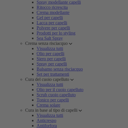
Spray modellante capelli
Ritocco ricrescita
Crema modellante
Gel per capelli
Lacca per capelli
Polvere per capelli
Prodotti per lo styling
Sea Salt Spray
Crema senza risciacquo
Visualizza tutti
Olio per capelli
Siero per capelli
Spray per capelli
Balsamo senza risciacquo
Set per trattamenti
Cura del cuoio capelluto
Visualizza tutti
Olio per il cuoio capelluto
Scrub cuoio capelluto
Tonico per capelli
Crema solare
Cura in base al tipo di capelli
Visualizza tutti
Anticrespo
Antiforfora