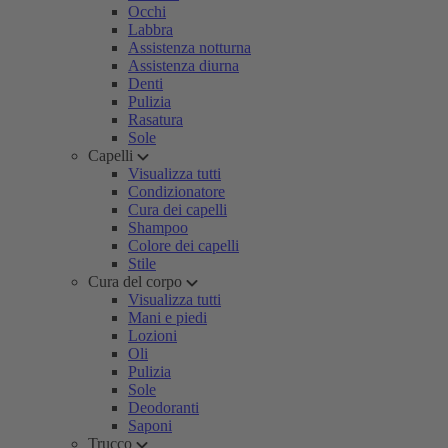
Occhi
Labbra
Assistenza notturna
Assistenza diurna
Denti
Pulizia
Rasatura
Sole
Capelli
Visualizza tutti
Condizionatore
Cura dei capelli
Shampoo
Colore dei capelli
Stile
Cura del corpo
Visualizza tutti
Mani e piedi
Lozioni
Oli
Pulizia
Sole
Deodoranti
Saponi
Trucco