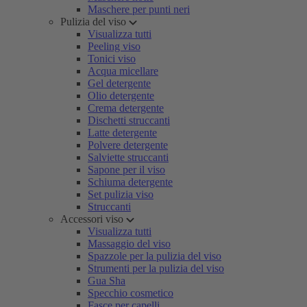
Maschere per punti neri
Pulizia del viso
Visualizza tutti
Peeling viso
Tonici viso
Acqua micellare
Gel detergente
Olio detergente
Crema detergente
Dischetti struccanti
Latte detergente
Polvere detergente
Salviette struccanti
Sapone per il viso
Schiuma detergente
Set pulizia viso
Struccanti
Accessori viso
Visualizza tutti
Massaggio del viso
Spazzole per la pulizia del viso
Strumenti per la pulizia del viso
Gua Sha
Specchio cosmetico
Fasce per capelli