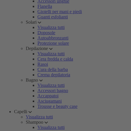
Accessori unghie
Flanella
Gioielli per mani e piedi
Guanti esfolianti
Solari
Visualizza tutti
Doposole
Autoabbronzanti
Protezione solare
Depilazione
Visualizza tutti
Cera fredda e calda
Rasoi
Cura della barba
Crema depilatoria
Bagno
Visualizza tutti
Accessori bagno
Accappatoi
Asciugamani
Trousse e beauty case
Capelli
Visualizza tutti
Shampoo
Visualizza tutti