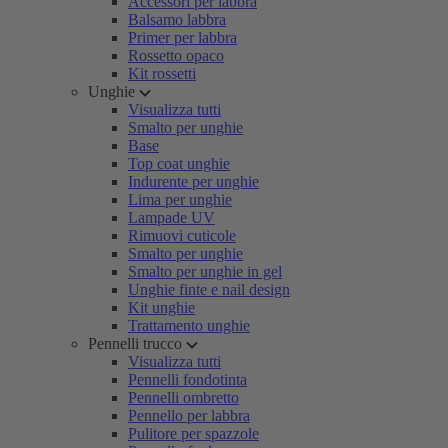
Accessori per labbra
Balsamo labbra
Primer per labbra
Rossetto opaco
Kit rossetti
Unghie
Visualizza tutti
Smalto per unghie
Base
Top coat unghie
Indurente per unghie
Lima per unghie
Lampade UV
Rimuovi cuticole
Smalto per unghie
Smalto per unghie in gel
Unghie finte e nail design
Kit unghie
Trattamento unghie
Pennelli trucco
Visualizza tutti
Pennelli fondotinta
Pennelli ombretto
Pennello per labbra
Pulitore per spazzole