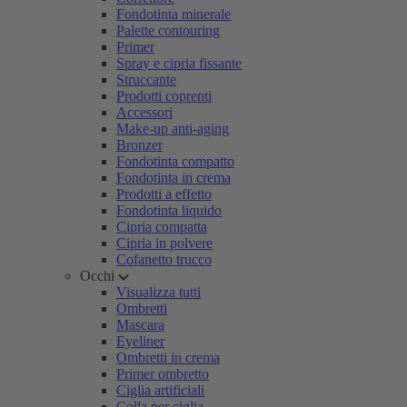
Fondotinta minerale
Palette contouring
Primer
Spray e cipria fissante
Struccante
Prodotti coprenti
Accessori
Make-up anti-aging
Bronzer
Fondotinta compatto
Fondotinta in crema
Prodotti a effetto
Fondotinta liquido
Cipria compatta
Cipria in polvere
Cofanetto trucco
Occhi
Visualizza tutti
Ombretti
Mascara
Eyeliner
Ombretti in crema
Primer ombretto
Ciglia artificiali
Colla per ciglia