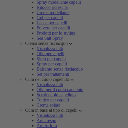
Spray modellante capelli
Ritocco ricrescita
Crema modellante
Gel per capelli
Lacca per capelli
Polvere per capelli
Prodotti per lo styling
Sea Salt Spray
Crema senza risciacquo
Visualizza tutti
Olio per capelli
Siero per capelli
Spray per capelli
Balsamo senza risciacquo
Set per trattamenti
Cura del cuoio capelluto
Visualizza tutti
Olio per il cuoio capelluto
Scrub cuoio capelluto
Tonico per capelli
Crema solare
Cura in base al tipo di capelli
Visualizza tutti
Anticrespo
Antiforfora