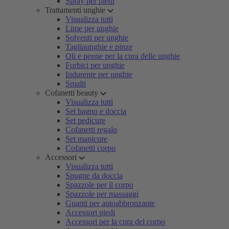
Spray per piedi
Trattamenti unghie
Visualizza tutti
Lime per unghie
Solventi per unghie
Tagliaunghie e pinze
Oli e penne per la cura delle unghie
Forbici per unghie
Indurente per unghie
Smalti
Cofanetti beauty
Visualizza tutti
Set bagno e doccia
Set pedicure
Cofanetti regalo
Set manicure
Cofanetti corpo
Accessori
Visualizza tutti
Spugne da doccia
Spazzole per il corpo
Spazzole per massaggi
Guanti per autoabbronzante
Accessori piedi
Accessori per la cura del corpo