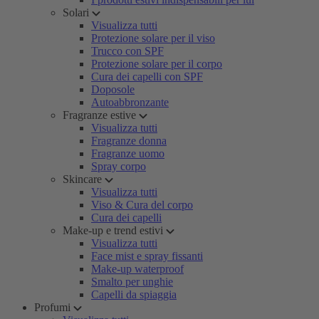
Solari
Visualizza tutti
Protezione solare per il viso
Trucco con SPF
Protezione solare per il corpo
Cura dei capelli con SPF
Doposole
Autoabbronzante
Fragranze estive
Visualizza tutti
Fragranze donna
Fragranze uomo
Spray corpo
Skincare
Visualizza tutti
Viso & Cura del corpo
Cura dei capelli
Make-up e trend estivi
Visualizza tutti
Face mist e spray fissanti
Make-up waterproof
Smalto per unghie
Capelli da spiaggia
Profumi