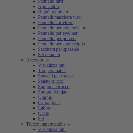
Pennello fard
Applicatori
Bignè in polvere
Pennelli maschera viso
Pennello correttore
Pennello per evidenziatore
Pennello per eyeliner
Pennello per polveri
Pennello per sopracciglia
Sacchetti per spazzole
Set pennelli
Accessori
Visualizza tutti
Temperamatite
Specchi per trucco
Palette trucco
Spugnette trucco
Spugne Konjac
Unghie
Carnagione
Labbra
Occhi
Set
Trucco impermeabile
Visualizza tutti