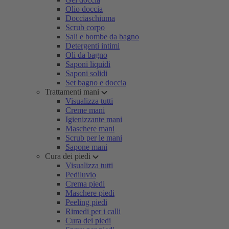
Olio doccia
Docciaschiuma
Scrub corpo
Sali e bombe da bagno
Detergenti intimi
Oli da bagno
Saponi liquidi
Saponi solidi
Set bagno e doccia
Trattamenti mani
Visualizza tutti
Creme mani
Igienizzante mani
Maschere mani
Scrub per le mani
Sapone mani
Cura dei piedi
Visualizza tutti
Pediluvio
Crema piedi
Maschere piedi
Peeling piedi
Rimedi per i calli
Cura dei piedi