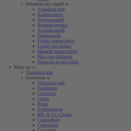
Strumenti per capelli
Visualizza tutti
Raddrizzatore
Arricciacapelli
Bigodini termici
Asciugacapelli
Tagliacapelli
Forbici parrucchiere
Forbici per sfoltire
Mantelle parrucchiere
Phon con diffusore
Spazzola ad aria calda
Make-up
Visualizza tutti
Fondotinta
Visualizza tutti
Fondotinta
Correttore
Cipria
Blush
Evidenziatore
BB- & CC-Cream
Camouflage
Contouring
Correttore