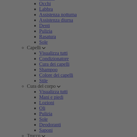
Occhi
Labbra
Assistenza notturna
Assistenza diurna
Denti
Pulizia
Rasatura
Sole
Capelli
Visualizza tutti
Condizionatore
Cura dei capelli
Shampoo
Colore dei capelli
Stile
Cura del corpo
Visualizza tutti
Mani e piedi
Lozioni
Oli
Pulizia
Sole
Deodoranti
Saponi
Trucco