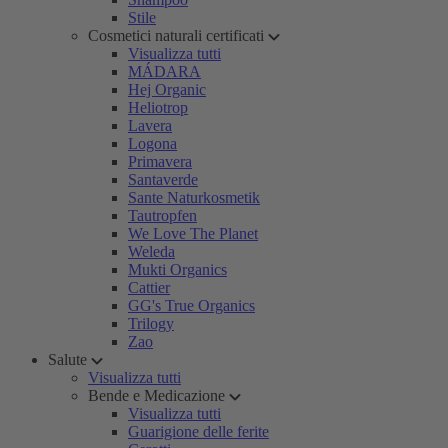
Stile
Cosmetici naturali certificati
Visualizza tutti
MÁDARA
Hej Organic
Heliotrop
Lavera
Logona
Primavera
Santaverde
Sante Naturkosmetik
Tautropfen
We Love The Planet
Weleda
Mukti Organics
Cattier
GG's True Organics
Trilogy
Zao
Salute
Visualizza tutti
Bende e Medicazione
Visualizza tutti
Guarigione delle ferite