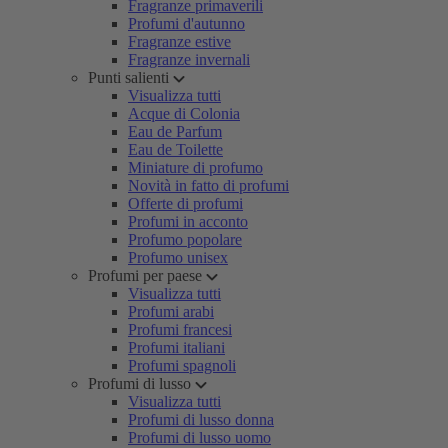
Fragranze primaverili
Profumi d'autunno
Fragranze estive
Fragranze invernali
Punti salienti
Visualizza tutti
Acque di Colonia
Eau de Parfum
Eau de Toilette
Miniature di profumo
Novità in fatto di profumi
Offerte di profumi
Profumi in acconto
Profumo popolare
Profumo unisex
Profumi per paese
Visualizza tutti
Profumi arabi
Profumi francesi
Profumi italiani
Profumi spagnoli
Profumi di lusso
Visualizza tutti
Profumi di lusso donna
Profumi di lusso uomo