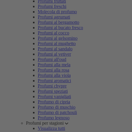
Profumi fruttati
Profumi freschi
Molecola di profumo
Profumi agrumati
Profumi al bergamotto
Profumi al bucato fresco
Profumi al cocco
Profumi al gelsomino
Profumi al mughetto
Profumi al sandalo
Profumi al vetiver
Profumi all'oud
Profumi alla mela
Profumi alla rosa
Profumi alla viola
Profumi aromatici
Profumi chypre
Profumi speziati
Profumi vanigliati
Profumo di cipria
Profumo di muschio
Profumo di patchouli
Profumo legnoso
Profumi per stagioni
Visualizza tutti