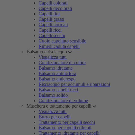
Capelli colorati
Capelli decolorati
Capelli fini
Capelli grassi
Capelli normali
Capelli ricci
Capelli secchi
Cuoio capelluto sensibile
Rimedi caduta capelli
Balsamo e risciacquo
Visualizza tutti
Condizionatore di colore
Balsamo idratante
Balsamo antiforfora
Balsamo anticrespo
Risciacquo per accumuli e riparazioni
Balsamo capelli ricci
Balsamo solido
Condizionatore di volume
Maschera e trattamento per capelli
Visualizza tutti
Burro per capelli
Trattamento per capelli secchi
Balsamo per capelli colorati
Trattamento idratante per capelli