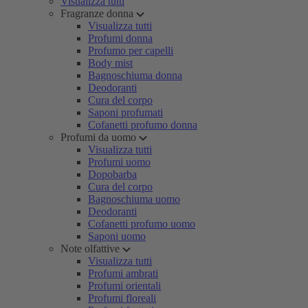
Visualizza tutti
Fragranze donna
Visualizza tutti
Profumi donna
Profumo per capelli
Body mist
Bagnoschiuma donna
Deodoranti
Cura del corpo
Saponi profumati
Cofanetti profumo donna
Profumi da uomo
Visualizza tutti
Profumi uomo
Dopobarba
Cura del corpo
Bagnoschiuma uomo
Deodoranti
Cofanetti profumo uomo
Saponi uomo
Note olfattive
Visualizza tutti
Profumi ambrati
Profumi orientali
Profumi floreali