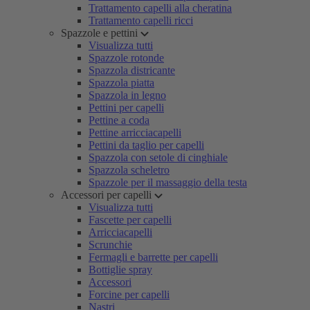
Trattamento capelli alla cheratina
Trattamento capelli ricci
Spazzole e pettini
Visualizza tutti
Spazzole rotonde
Spazzola districante
Spazzola piatta
Spazzola in legno
Pettini per capelli
Pettine a coda
Pettine arricciacapelli
Pettini da taglio per capelli
Spazzola con setole di cinghiale
Spazzola scheletro
Spazzole per il massaggio della testa
Accessori per capelli
Visualizza tutti
Fascette per capelli
Arricciacapelli
Scrunchie
Fermagli e barrette per capelli
Bottiglie spray
Accessori
Forcine per capelli
Nastri