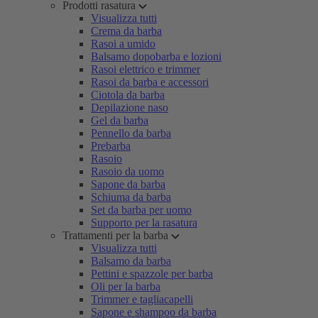
Prodotti rasatura
Visualizza tutti
Crema da barba
Rasoi a umido
Balsamo dopobarba e lozioni
Rasoi elettrico e trimmer
Rasoi da barba e accessori
Ciotola da barba
Depilazione naso
Gel da barba
Pennello da barba
Prebarba
Rasoio
Rasoio da uomo
Sapone da barba
Schiuma da barba
Set da barba per uomo
Supporto per la rasatura
Trattamenti per la barba
Visualizza tutti
Balsamo da barba
Pettini e spazzole per barba
Oli per la barba
Trimmer e tagliacapelli
Sapone e shampoo da barba