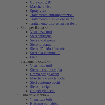
Cura con Q10
Maschere viso
Spray viso
Trattamento anti-imperfezioni
Trattamento viso 24 ore su 24
Trattamento viso senza parabeni
Siero per il viso
Visualizza tutti
Sieri antirughe
Sieri al collagene
Siero idratante
Siero all'acido ialuronico
Sieri alla vitamina C
Fiale
Trattamenti occhi
Visualizza tutti
Siero per sopracciglia
Crema per gli occhi
Maschere e patch occhi
Sieri contorno occhi
Siero per ciglia
Gel per gli occhi
Cura delle labbra
Visualizza tutti
Balsamo per labbra