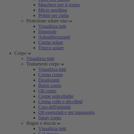
Maschere per il sonno
Micro needling
Pettini per ciglia
Protezione solare viso
Visualizza tutti
Doposole
Autoabbronzanti
Crema solare
Trucco solare
Corpo
Visualizza tutti
Trattamenti corpo
Visualizza tutti
Crema corpo
Deodoranti
Burro corpo
Oli corpo
Creme anticellulite
Crema collo e décolleté
Cura dell'intimità
Oli essenziali e per massaggio
Spray corpo
Bagno e doccia
Visualizza tutti
Gel doccia