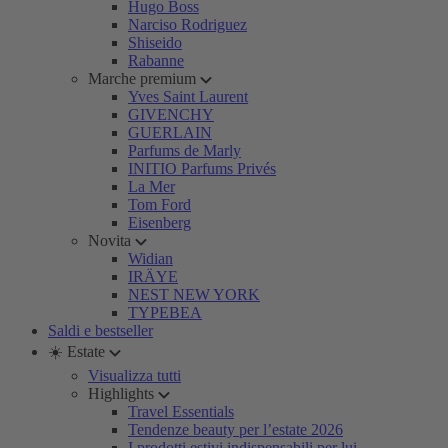
Hugo Boss
Narciso Rodriguez
Shiseido
Rabanne
Marche premium
Yves Saint Laurent
GIVENCHY
GUERLAIN
Parfums de Marly
INITIO Parfums Privés
La Mer
Tom Ford
Eisenberg
Novita
Widian
IRÄYE
NEST NEW YORK
TYPEBEA
Saldi e bestseller
☀️ Estate
Visualizza tutti
Highlights
Travel Essentials
Tendenze beauty per l’estate 2026
I prodotti estivi indispensabili per lui