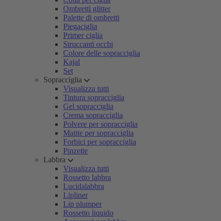
Ombretti glitter
Palette di ombretti
Piegaciglia
Primer ciglia
Struccanti occhi
Colore delle sopracciglia
Kajal
Set
Sopracciglia
Visualizza tutti
Tintura sopracciglia
Gel sopracciglia
Crema sopracciglia
Polvere per sopracciglia
Matite per sopracciglia
Forbici per sopracciglia
Pinzette
Labbra
Visualizza tutti
Rossetto labbra
Lucidalabbra
Lipliner
Lip plumper
Rossetto liquido