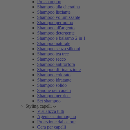
Pre-shampoo
Shampoo alla cheratina
Shampoo lisciante
Shampoo volumizzante
Shampoo per uomo
Shampoo all'argento
Shampoo detergente
Shampoo e balsamo 2 in 1
Shampoo naturale
Shampoo senza siliconi
Shampoo tea tree
Shampoo secco
Shampoo antiforfora
Shampoo di riparazione
Shampoo colorato
Shampoo idratante
Shampoo solido
Sapone per capelli
Shampoo per ricci
Set shampoo
Styling capelli
Visualizza tutti
Agente schiumogeno
Protezione dal calore
Cera per capelli