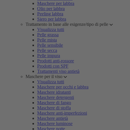
Maschere per labbra
Olio per labbra
Peeling labbra
Siero per labbra
Trattamento in base alle esigenze/tipo di pelle
Visualizza tutti
Pelle grassa
Pelle mista
Pelle sensibile
Pelle secca
Pelle impura
Prodotti anti-rossore
Prodotti con SPF
Trattamenti viso antietà
Maschere per il viso
Visualizza tutti
Maschere per occhi e labbra
Maschere idratanti
Maschere detergenti
Maschere di fango
Maschere di stoffa
Maschere anti-imperfezioni
Maschere antietà
Maschere luminose
Maschere notte