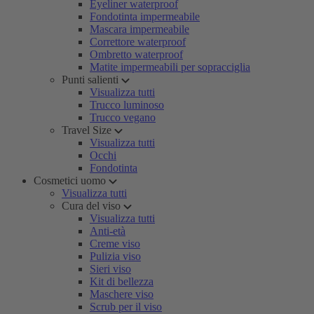
Eyeliner waterproof
Fondotinta impermeabile
Mascara impermeabile
Correttore waterproof
Ombretto waterproof
Matite impermeabili per sopracciglia
Punti salienti
Visualizza tutti
Trucco luminoso
Trucco vegano
Travel Size
Visualizza tutti
Occhi
Fondotinta
Cosmetici uomo
Visualizza tutti
Cura del viso
Visualizza tutti
Anti-età
Creme viso
Pulizia viso
Sieri viso
Kit di bellezza
Maschere viso
Scrub per il viso