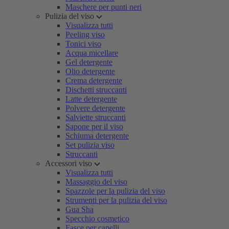
Maschere per punti neri
Pulizia del viso
Visualizza tutti
Peeling viso
Tonici viso
Acqua micellare
Gel detergente
Olio detergente
Crema detergente
Dischetti struccanti
Latte detergente
Polvere detergente
Salviette struccanti
Sapone per il viso
Schiuma detergente
Set pulizia viso
Struccanti
Accessori viso
Visualizza tutti
Massaggio del viso
Spazzole per la pulizia del viso
Strumenti per la pulizia del viso
Gua Sha
Specchio cosmetico
Fasce per capelli