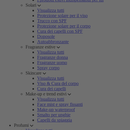
Solari
Visualizza tutti
Protezione solare per il viso
Trucco con SPF
Protezione solare per il corpo
Cura dei capelli con SPF
Doposole
Autoabbronzante
Fragranze estive
Visualizza tutti
Fragranze donna
Fragranze uomo
Spray corpo
Skincare
Visualizza tutti
Viso & Cura del corpo
Cura dei capelli
Make-up e trend estivi
Visualizza tutti
Face mist e spray fissanti
Make-up waterproof
Smalto per unghie
Capelli da spiaggia
Profumi