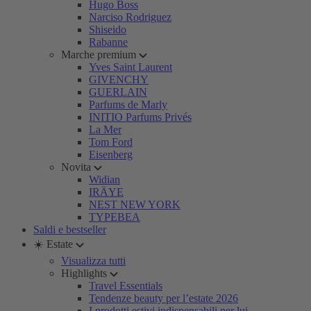
Hugo Boss
Narciso Rodriguez
Shiseido
Rabanne
Marche premium
Yves Saint Laurent
GIVENCHY
GUERLAIN
Parfums de Marly
INITIO Parfums Privés
La Mer
Tom Ford
Eisenberg
Novita
Widian
IRÄYE
NEST NEW YORK
TYPEBEA
Saldi e bestseller
☀️ Estate
Visualizza tutti
Highlights
Travel Essentials
Tendenze beauty per l’estate 2026
I prodotti estivi indispensabili per lui