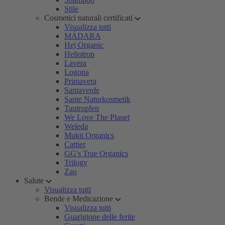
Stile
Cosmetici naturali certificati
Visualizza tutti
MÁDARA
Hej Organic
Heliotrop
Lavera
Logona
Primavera
Santaverde
Sante Naturkosmetik
Tautropfen
We Love The Planet
Weleda
Mukti Organics
Cattier
GG's True Organics
Trilogy
Zao
Salute
Visualizza tutti
Bende e Medicazione
Visualizza tutti
Guarigione delle ferite