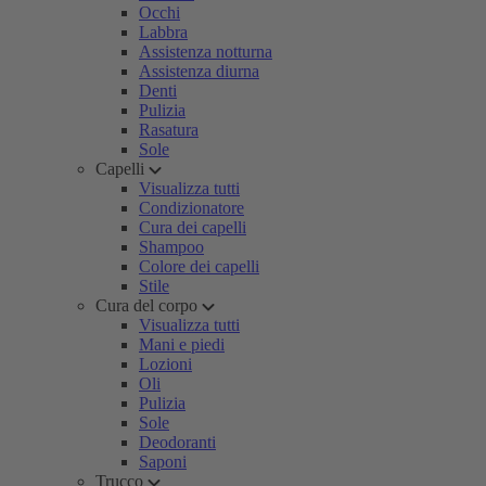
Occhi
Labbra
Assistenza notturna
Assistenza diurna
Denti
Pulizia
Rasatura
Sole
Capelli
Visualizza tutti
Condizionatore
Cura dei capelli
Shampoo
Colore dei capelli
Stile
Cura del corpo
Visualizza tutti
Mani e piedi
Lozioni
Oli
Pulizia
Sole
Deodoranti
Saponi
Trucco