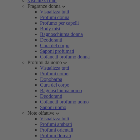
Visualizza tutti
Fragranze donna
Visualizza tutti
Profumi donna
Profumo per capelli
Body mist
Bagnoschiuma donna
Deodoranti
Cura del corpo
Saponi profumati
Cofanetti profumo donna
Profumi da uomo
Visualizza tutti
Profumi uomo
Dopobarba
Cura del corpo
Bagnoschiuma uomo
Deodoranti
Cofanetti profumo uomo
Saponi uomo
Note olfattive
Visualizza tutti
Profumi ambrati
Profumi orientali
Profumi floreali