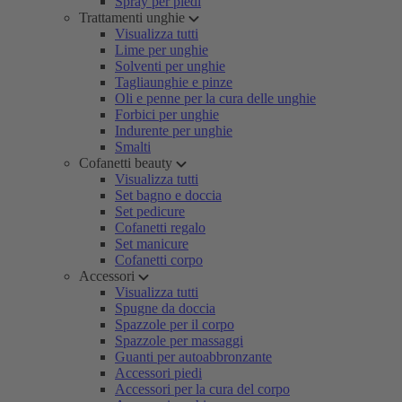
Spray per piedi
Trattamenti unghie
Visualizza tutti
Lime per unghie
Solventi per unghie
Tagliaunghie e pinze
Oli e penne per la cura delle unghie
Forbici per unghie
Indurente per unghie
Smalti
Cofanetti beauty
Visualizza tutti
Set bagno e doccia
Set pedicure
Cofanetti regalo
Set manicure
Cofanetti corpo
Accessori
Visualizza tutti
Spugne da doccia
Spazzole per il corpo
Spazzole per massaggi
Guanti per autoabbronzante
Accessori piedi
Accessori per la cura del corpo