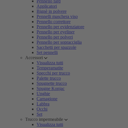
Pennello fard
Applicatori
Bignè in polvere
Pennelli maschera viso
Pennello correttore
Pennello per evidenziatore
Pennello per eyeliner
Pennello per polveri
Pennello per sopracciglia
Sacchetti per spazzole
Set pennelli
Accessori
Visualizza tutti
Temperamatite
Specchi per trucco
Palette trucco
Spugnette trucco
Spugne Konjac
Unghie
Carnagione
Labbra
Occhi
Set
Trucco impermeabile
Visualizza tutti