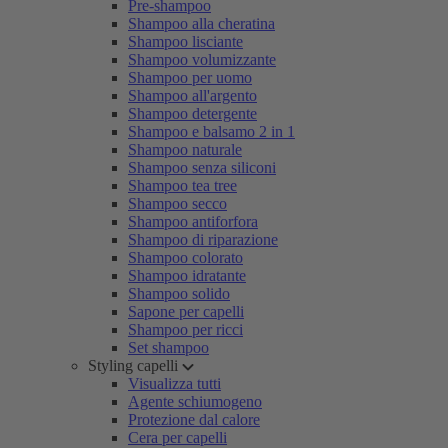
Pre-shampoo
Shampoo alla cheratina
Shampoo lisciante
Shampoo volumizzante
Shampoo per uomo
Shampoo all'argento
Shampoo detergente
Shampoo e balsamo 2 in 1
Shampoo naturale
Shampoo senza siliconi
Shampoo tea tree
Shampoo secco
Shampoo antiforfora
Shampoo di riparazione
Shampoo colorato
Shampoo idratante
Shampoo solido
Sapone per capelli
Shampoo per ricci
Set shampoo
Styling capelli
Visualizza tutti
Agente schiumogeno
Protezione dal calore
Cera per capelli