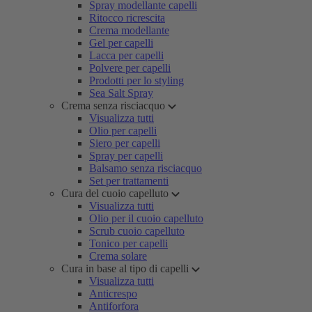
Spray modellante capelli
Ritocco ricrescita
Crema modellante
Gel per capelli
Lacca per capelli
Polvere per capelli
Prodotti per lo styling
Sea Salt Spray
Crema senza risciacquo
Visualizza tutti
Olio per capelli
Siero per capelli
Spray per capelli
Balsamo senza risciacquo
Set per trattamenti
Cura del cuoio capelluto
Visualizza tutti
Olio per il cuoio capelluto
Scrub cuoio capelluto
Tonico per capelli
Crema solare
Cura in base al tipo di capelli
Visualizza tutti
Anticrespo
Antiforfora