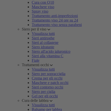
Cura con Q10
Maschere viso
Spray viso
Trattamento anti-imperfezioni
Trattamento viso 24 ore su 24
Trattamento viso senza parabeni
Siero per il viso
Visualizza tutti
Sieri antirughe
Sieri al collagene
Siero idratante
Siero all'acido ialuronico
Sieri alla vitamina C
Fiale
Trattamenti occhi
Visualizza tutti
Siero per sopracciglia
Crema per gli occhi
Maschere e patch occhi
Sieri contorno occhi
Siero per ciglia
Gel per gli occhi
Cura delle labbra
Visualizza tutti
Balsamo per labbra