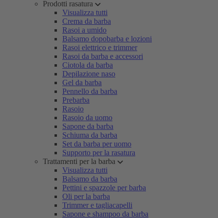
Prodotti rasatura
Visualizza tutti
Crema da barba
Rasoi a umido
Balsamo dopobarba e lozioni
Rasoi elettrico e trimmer
Rasoi da barba e accessori
Ciotola da barba
Depilazione naso
Gel da barba
Pennello da barba
Prebarba
Rasoio
Rasoio da uomo
Sapone da barba
Schiuma da barba
Set da barba per uomo
Supporto per la rasatura
Trattamenti per la barba
Visualizza tutti
Balsamo da barba
Pettini e spazzole per barba
Oli per la barba
Trimmer e tagliacapelli
Sapone e shampoo da barba