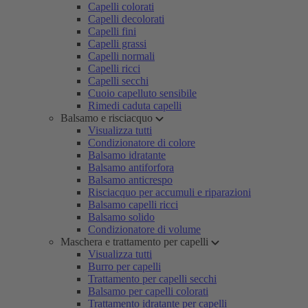
Capelli colorati
Capelli decolorati
Capelli fini
Capelli grassi
Capelli normali
Capelli ricci
Capelli secchi
Cuoio capelluto sensibile
Rimedi caduta capelli
Balsamo e risciacquo
Visualizza tutti
Condizionatore di colore
Balsamo idratante
Balsamo antiforfora
Balsamo anticrespo
Risciacquo per accumuli e riparazioni
Balsamo capelli ricci
Balsamo solido
Condizionatore di volume
Maschera e trattamento per capelli
Visualizza tutti
Burro per capelli
Trattamento per capelli secchi
Balsamo per capelli colorati
Trattamento idratante per capelli