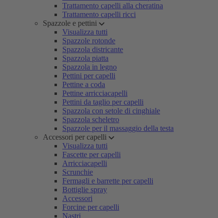
Trattamento capelli alla cheratina
Trattamento capelli ricci
Spazzole e pettini
Visualizza tutti
Spazzole rotonde
Spazzola districante
Spazzola piatta
Spazzola in legno
Pettini per capelli
Pettine a coda
Pettine arricciacapelli
Pettini da taglio per capelli
Spazzola con setole di cinghiale
Spazzola scheletro
Spazzole per il massaggio della testa
Accessori per capelli
Visualizza tutti
Fascette per capelli
Arricciacapelli
Scrunchie
Fermagli e barrette per capelli
Bottiglie spray
Accessori
Forcine per capelli
Nastri