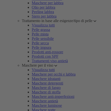
Maschere per labbra
Olio per labbra
Peeling labbra
Siero per labbra
Trattamento in base alle esigenze/tipo di pelle
Visualizza tutti
Pelle grassa
Pelle mista
Pelle sensibile
Pelle secca
Pelle impura
Prodotti anti-rossore
Prodotti con SPF
Trattamenti viso antietà
Maschere per il viso
Visualizza tutti
Maschere per occhi e labbra
Maschere idratanti
Maschere detergenti
Maschere di fango
Maschere di stoffa
Maschere anti-imperfezioni
Maschere antietà
Maschere luminose
Maschere notte