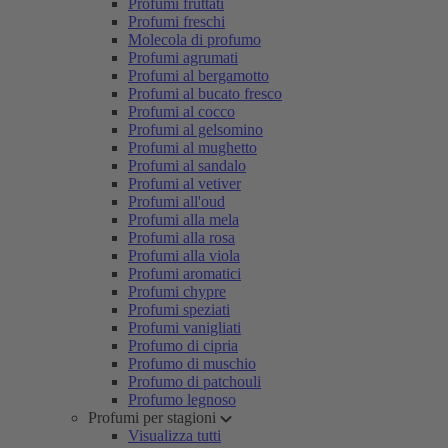
Profumi fruttati
Profumi freschi
Molecola di profumo
Profumi agrumati
Profumi al bergamotto
Profumi al bucato fresco
Profumi al cocco
Profumi al gelsomino
Profumi al mughetto
Profumi al sandalo
Profumi al vetiver
Profumi all'oud
Profumi alla mela
Profumi alla rosa
Profumi alla viola
Profumi aromatici
Profumi chypre
Profumi speziati
Profumi vanigliati
Profumo di cipria
Profumo di muschio
Profumo di patchouli
Profumo legnoso
Profumi per stagioni
Visualizza tutti