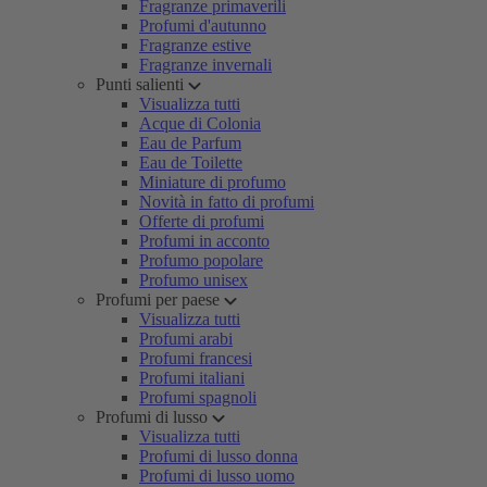
Fragranze primaverili
Profumi d'autunno
Fragranze estive
Fragranze invernali
Punti salienti
Visualizza tutti
Acque di Colonia
Eau de Parfum
Eau de Toilette
Miniature di profumo
Novità in fatto di profumi
Offerte di profumi
Profumi in acconto
Profumo popolare
Profumo unisex
Profumi per paese
Visualizza tutti
Profumi arabi
Profumi francesi
Profumi italiani
Profumi spagnoli
Profumi di lusso
Visualizza tutti
Profumi di lusso donna
Profumi di lusso uomo