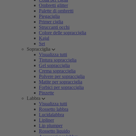
Ombretti glitter
Palette di ombretti
Piegaciglia
Primer ciglia
Struccanti occhi
Colore delle sopracciglia
Kajal
Set
Sopracciglia
Visualizza tutti
Tintura sopracciglia
Gel sopracciglia
Crema sopracciglia
Polvere per sopracciglia
Matite per sopracciglia
Forbici per sopracciglia
Pinzette
Labbra
Visualizza tutti
Rossetto labbra
Lucidalabbra
Lipliner
Lip plumper
Rossetto liquido