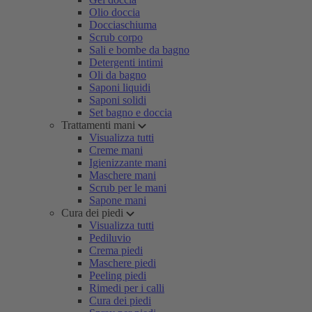
Olio doccia
Docciaschiuma
Scrub corpo
Sali e bombe da bagno
Detergenti intimi
Oli da bagno
Saponi liquidi
Saponi solidi
Set bagno e doccia
Trattamenti mani
Visualizza tutti
Creme mani
Igienizzante mani
Maschere mani
Scrub per le mani
Sapone mani
Cura dei piedi
Visualizza tutti
Pediluvio
Crema piedi
Maschere piedi
Peeling piedi
Rimedi per i calli
Cura dei piedi