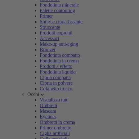
Fondotinta minerale
Palette contouring
Primer
Spray e cipria fissante
Struccante
Prodotti coprenti
Accessori
Make-up anti-aging
Bronzer
Fondotinta compatto
Fondotinta in crema
Prodotti a effetto
Fondotinta liquido
Cipria compatta
Cipria in polvere
Cofanetto trucco
Occhi
Visualizza tutti
Ombretti
Mascara
Eyeliner
Ombretti in crema
Primer ombretto
Ciglia artificiali
Colla per ciglia