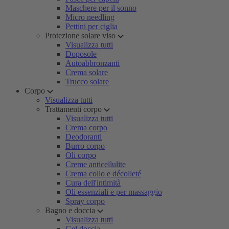
Maschere per il sonno
Micro needling
Pettini per ciglia
Protezione solare viso
Visualizza tutti
Doposole
Autoabbronzanti
Crema solare
Trucco solare
Corpo
Visualizza tutti
Trattamenti corpo
Visualizza tutti
Crema corpo
Deodoranti
Burro corpo
Oli corpo
Creme anticellulite
Crema collo e décolleté
Cura dell'intimità
Oli essenziali e per massaggio
Spray corpo
Bagno e doccia
Visualizza tutti
Gel doccia