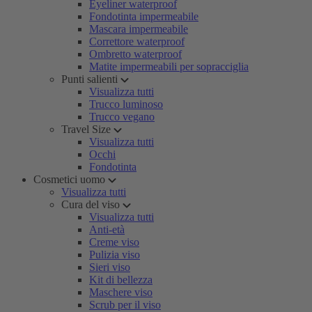
Eyeliner waterproof
Fondotinta impermeabile
Mascara impermeabile
Correttore waterproof
Ombretto waterproof
Matite impermeabili per sopracciglia
Punti salienti
Visualizza tutti
Trucco luminoso
Trucco vegano
Travel Size
Visualizza tutti
Occhi
Fondotinta
Cosmetici uomo
Visualizza tutti
Cura del viso
Visualizza tutti
Anti-età
Creme viso
Pulizia viso
Sieri viso
Kit di bellezza
Maschere viso
Scrub per il viso