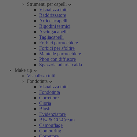
Strumenti per capelli
Visualizza tutti
Raddrizzatore
Arricciacapelli
Bigodini termici
Asciugacapelli
Tagliacapelli
Forbici parrucchiere
Forbici per sfoltire
Mantelle parrucchiere
Phon con diffusore
Spazzola ad aria calda
Make-up
Visualizza tutti
Fondotinta
Visualizza tutti
Fondotinta
Correttore
Cipria
Blush
Evidenziatore
BB- & CC-Cream
Camouflage
Contouring
Correttore