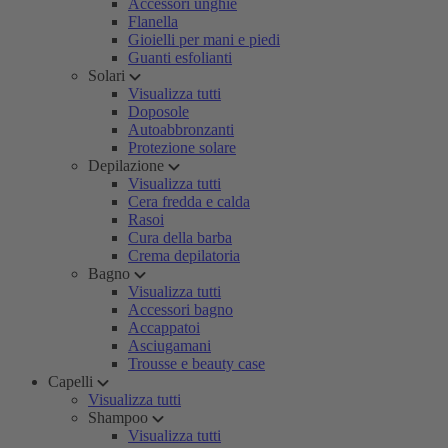
Accessori unghie
Flanella
Gioielli per mani e piedi
Guanti esfolianti
Solari
Visualizza tutti
Doposole
Autoabbronzanti
Protezione solare
Depilazione
Visualizza tutti
Cera fredda e calda
Rasoi
Cura della barba
Crema depilatoria
Bagno
Visualizza tutti
Accessori bagno
Accappatoi
Asciugamani
Trousse e beauty case
Capelli
Visualizza tutti
Shampoo
Visualizza tutti