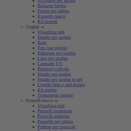
Accessori per labbra
Balsamo labbra
Primer per labbra
Rossetto opaco
Kit rossetti
Unghie
Visualizza tutti
Smalto per unghie
Base
Top coat unghie
Indurente per unghie
Lima per unghie
Lampade UV
Rimuovi cuticole
Smalto per unghie
Smalto per unghie in gel
Unghie finte e nail design
Kit unghie
Trattamento unghie
Pennelli trucco
Visualizza tutti
Pennelli fondotinta
Pennelli ombretto
Pennello per labbra
Pulitore per spazzole