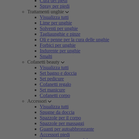
Cura dei piedi
Spray per piedi
Trattamenti unghie
Visualizza tutti
Lime per unghie
Solventi per unghie
Tagliaunghie e pinze
Oli e penne per la cura delle unghie
Forbici per unghie
Indurente per unghie
Smalti
Cofanetti beauty
Visualizza tutti
Set bagno e doccia
Set pedicure
Cofanetti regalo
Set manicure
Cofanetti corpo
Accessori
Visualizza tutti
Spugne da doccia
Spazzole per il corpo
Spazzole per massaggi
Guanti per autoabbronzante
Accessori piedi