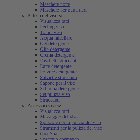
Maschere notte
Maschere per punti neri
Pulizia del viso
Visualizza tutti
Peeling viso
Tonici viso
Acqua micellare
Gel detergente
Olio detergente
Crema detergente
Dischetti struccanti
Latte detergente
Polvere detergente
Salviette struccanti
Sapone per il viso
Schiuma detergente
Set pulizia viso
Struccanti
Accessori viso
Visualizza tutti
Massaggio del viso
Spazzole per la pulizia del viso
Strumenti per la pulizia del viso
Gua Sha
Specchio cosmetico