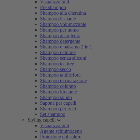
Visualizza tutti
Pre-shampoo
Shampoo alla cheratina
Shampoo lisciante
Shampoo volumizzante
Shampoo per uomo
Shampoo all'argento
Shampoo detergente
Shampoo e balsamo 2 in 1
Shampoo naturale
Shampoo senza siliconi
Shampoo tea tree
Shampoo secco
Shampoo antiforfora
Shampoo di riparazione
Shampoo colorato
Shampoo idratante
Shampoo solido
Sapone per capelli
Shampoo per ricci
Set shampoo
Styling capelli
Visualizza tutti
Agente schiumogeno
Protezione dal calore