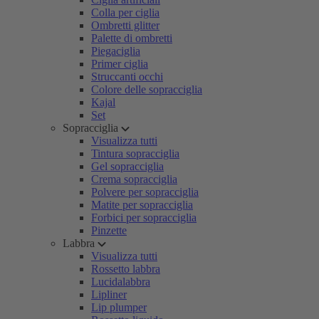
Colla per ciglia
Ombretti glitter
Palette di ombretti
Piegaciglia
Primer ciglia
Struccanti occhi
Colore delle sopracciglia
Kajal
Set
Sopracciglia
Visualizza tutti
Tintura sopracciglia
Gel sopracciglia
Crema sopracciglia
Polvere per sopracciglia
Matite per sopracciglia
Forbici per sopracciglia
Pinzette
Labbra
Visualizza tutti
Rossetto labbra
Lucidalabbra
Lipliner
Lip plumper