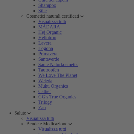
Shampoo
Stile
Cosmetici naturali certificati
Visualizza tutti
MÁDARA
Hej Organic
Heliotrop
Lavera
Logona
Primavera
Santaverde
Sante Naturkosmetik
Tautropfen
We Love The Planet
Weleda
Mukti Organics
Cattier
GG's True Organics
Trilogy
Zao
Salute
Visualizza tutti
Bende e Medicazione
Visualizza tutti