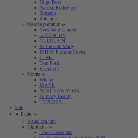
Hugo Boss
Narciso Rodriguez
Shiseido
Rabanne
Marche premium
Yves Saint Laurent
GIVENCHY
GUERLAIN
Parfums de Marly
INITIO Parfums Privés
La Mer
Tom Ford
Eisenberg
Novita
Widian
IRÄYE
NEST NEW YORK
Farmacy Beauty
TYPEBEA
Sale
☀️ Estate
Visualizza tutti
Highlights
Travel Essentials
Tendenze beauty per l’estate 2026