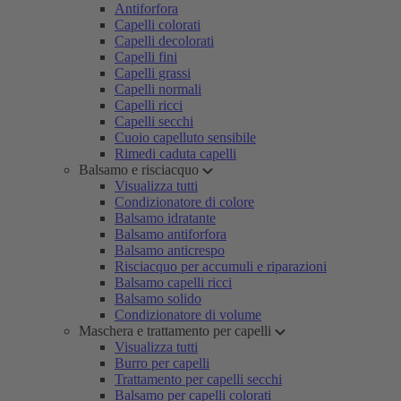
Antiforfora
Capelli colorati
Capelli decolorati
Capelli fini
Capelli grassi
Capelli normali
Capelli ricci
Capelli secchi
Cuoio capelluto sensibile
Rimedi caduta capelli
Balsamo e risciacquo
Visualizza tutti
Condizionatore di colore
Balsamo idratante
Balsamo antiforfora
Balsamo anticrespo
Risciacquo per accumuli e riparazioni
Balsamo capelli ricci
Balsamo solido
Condizionatore di volume
Maschera e trattamento per capelli
Visualizza tutti
Burro per capelli
Trattamento per capelli secchi
Balsamo per capelli colorati