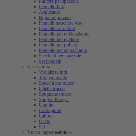
Pulitore per spazzole
Pennello fard
Applicatori
Bignè in polvere
Pennelli maschera viso
Pennello correttore
Pennello per evidenziatore
Pennello per eyeliner
Pennello per polveri
Pennello per sopracciglia
Sacchetti per spazzole
Set pennelli
Accessori
Visualizza tutti
Temperamatite
Specchi per trucco
Palette trucco
Spugnette trucco
Spugne Konjac
Unghie
Carnagione
Labbra
Occhi
Set
Trucco impermeabile