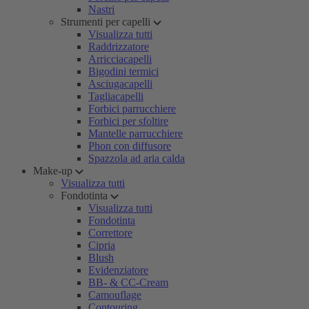
Nastri
Strumenti per capelli
Visualizza tutti
Raddrizzatore
Arricciacapelli
Bigodini termici
Asciugacapelli
Tagliacapelli
Forbici parrucchiere
Forbici per sfoltire
Mantelle parrucchiere
Phon con diffusore
Spazzola ad aria calda
Make-up
Visualizza tutti
Fondotinta
Visualizza tutti
Fondotinta
Correttore
Cipria
Blush
Evidenziatore
BB- & CC-Cream
Camouflage
Contouring