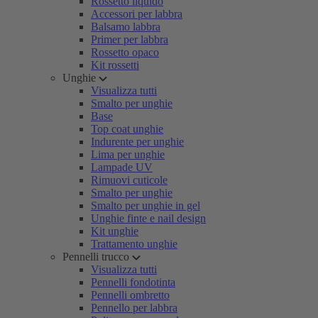
Rossetto liquido
Accessori per labbra
Balsamo labbra
Primer per labbra
Rossetto opaco
Kit rossetti
Unghie
Visualizza tutti
Smalto per unghie
Base
Top coat unghie
Indurente per unghie
Lima per unghie
Lampade UV
Rimuovi cuticole
Smalto per unghie
Smalto per unghie in gel
Unghie finte e nail design
Kit unghie
Trattamento unghie
Pennelli trucco
Visualizza tutti
Pennelli fondotinta
Pennelli ombretto
Pennello per labbra