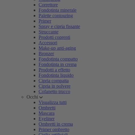
Correttore
Fondotinta minerale
Palette contouring
Primer
Spray e cipria fissante
Struccante
Prodotti coprenti
Accessori
Make-up anti-aging
Bronzer
Fondotinta compatto
Fondotinta in crema
Prodotti a effetto
Fondotinta liquido
Cipria compatta
Cipria in polvere
Cofanetto trucco
Occhi
Visualizza tutti
Ombretti
Mascara
Eyeliner
Ombretti in crema
Primer ombretto
Ciglia artificiali