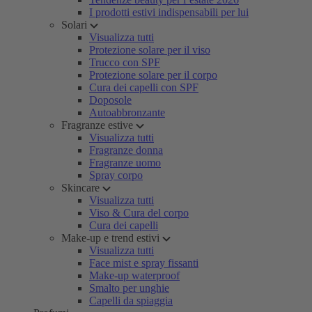
I prodotti estivi indispensabili per lui
Solari
Visualizza tutti
Protezione solare per il viso
Trucco con SPF
Protezione solare per il corpo
Cura dei capelli con SPF
Doposole
Autoabbronzante
Fragranze estive
Visualizza tutti
Fragranze donna
Fragranze uomo
Spray corpo
Skincare
Visualizza tutti
Viso & Cura del corpo
Cura dei capelli
Make-up e trend estivi
Visualizza tutti
Face mist e spray fissanti
Make-up waterproof
Smalto per unghie
Capelli da spiaggia