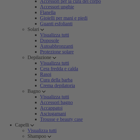
Accessori per la cura del corpo
Accessori unghie
Flanella
Gioielli per mani e piedi
Guanti esfolianti
Solari
Visualizza tutti
Doposole
Autoabbronzanti
Protezione solare
Depilazione
Visualizza tutti
Cera fredda e calda
Rasoi
Cura della barba
Crema depilatoria
Bagno
Visualizza tutti
Accessori bagno
Accappatoi
Asciugamani
Trousse e beauty case
Capelli
Visualizza tutti
Shampoo