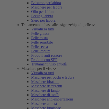
Balsamo per labbra
Maschere per labbra
Olio per labbra
Peeling labbra
Siero per labbra
Trattamento in base alle esigenze/tipo di pelle
Visualizza tutti
Pelle grassa
Pelle mista
Pelle sensibile
Pelle secca
Pelle impura
Prodotti anti-rossore
Prodotti con SPF
Trattamenti viso antietà
Maschere per il viso
Visualizza tutti
Maschere per occhi e labbra
Maschere idratanti
Maschere detergenti
Maschere di fango
Maschere di stoffa
Maschere anti-imperfezioni
Maschere antietà
Maschere luminose