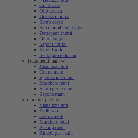
Gel doccia
Olio doccia
Docciaschiuma
Scrub corpo
Sali e bombe da bagno
Detergenti intimi
Oli da bagno
Saponi liquidi
Saponi solidi
Set bagno e doccia
Trattamenti mani
Visualizza tutti
Creme mani
Igienizzante mani
Maschere mani
Scrub per le mani
Sapone mani
Cura dei piedi
Visualizza tutti
Pediluvio
Crema piedi
Maschere piedi
Peeling piedi
Rimedi per i calli