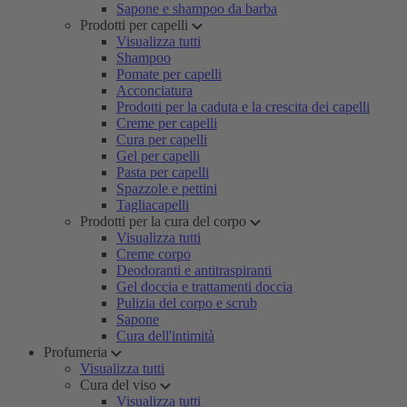
Sapone e shampoo da barba
Prodotti per capelli
Visualizza tutti
Shampoo
Pomate per capelli
Acconciatura
Prodotti per la caduta e la crescita dei capelli
Creme per capelli
Cura per capelli
Gel per capelli
Pasta per capelli
Spazzole e pettini
Tagliacapelli
Prodotti per la cura del corpo
Visualizza tutti
Creme corpo
Deodoranti e antitraspiranti
Gel doccia e trattamenti doccia
Pulizia del corpo e scrub
Sapone
Cura dell'intimità
Profumeria
Visualizza tutti
Cura del viso
Visualizza tutti