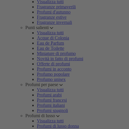
Visualizza tutti
Fragranze primaverili
Profumi d'autunno
Fragranze estive
Fragranze invernali
Punti salienti
Visualizza tutti
Acque di Colonia
Eau de Parfum
Eau de Toilette
Miniature di profumo
Novità in fatto di profumi
Offerte di profumi
Profumi in acconto
Profumo popolare
Profumo unisex
Profumi per paese
Visualizza tutti
Profumi arabi
Profumi francesi
Profumi italiani
Profumi spagnoli
Profumi di lusso
Visualizza tutti
Profumi di lusso donna