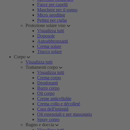
Fasce per capelli
Maschere per il sonno
Micro needling
Pettini per ciglia
Protezione solare viso
Visualizza tutti
Doposole
Autoabbronzanti
Crema solare
Trucco solare
Corpo
Visualizza tutti
Trattamenti corpo
Visualizza tutti
Crema corpo
Deodoranti
Burro corpo
Oli corpo
Creme anticellulite
Crema collo e décolleté
Cura dell'intimità
Oli essenziali e per massaggio
Spray corpo
Bagno e doccia
Visualizza tutti