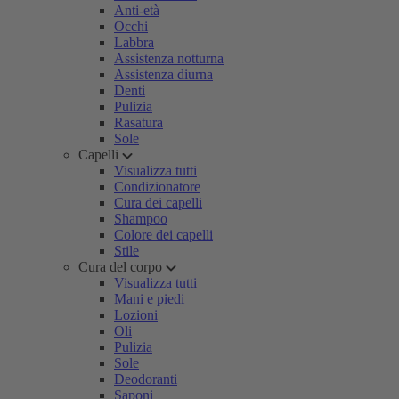
Anti-età
Occhi
Labbra
Assistenza notturna
Assistenza diurna
Denti
Pulizia
Rasatura
Sole
Capelli
Visualizza tutti
Condizionatore
Cura dei capelli
Shampoo
Colore dei capelli
Stile
Cura del corpo
Visualizza tutti
Mani e piedi
Lozioni
Oli
Pulizia
Sole
Deodoranti
Saponi