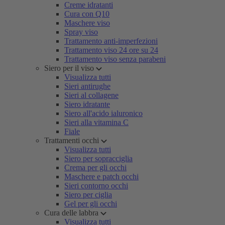
Creme idratanti
Cura con Q10
Maschere viso
Spray viso
Trattamento anti-imperfezioni
Trattamento viso 24 ore su 24
Trattamento viso senza parabeni
Siero per il viso
Visualizza tutti
Sieri antirughe
Sieri al collagene
Siero idratante
Siero all'acido ialuronico
Sieri alla vitamina C
Fiale
Trattamenti occhi
Visualizza tutti
Siero per sopracciglia
Crema per gli occhi
Maschere e patch occhi
Sieri contorno occhi
Siero per ciglia
Gel per gli occhi
Cura delle labbra
Visualizza tutti