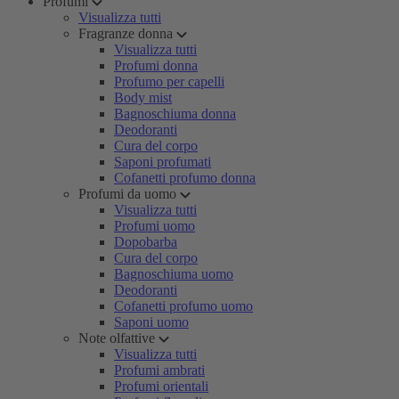
Profumi
Visualizza tutti
Fragranze donna
Visualizza tutti
Profumi donna
Profumo per capelli
Body mist
Bagnoschiuma donna
Deodoranti
Cura del corpo
Saponi profumati
Cofanetti profumo donna
Profumi da uomo
Visualizza tutti
Profumi uomo
Dopobarba
Cura del corpo
Bagnoschiuma uomo
Deodoranti
Cofanetti profumo uomo
Saponi uomo
Note olfattive
Visualizza tutti
Profumi ambrati
Profumi orientali