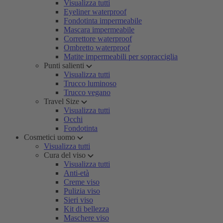
Visualizza tutti
Eyeliner waterproof
Fondotinta impermeabile
Mascara impermeabile
Correttore waterproof
Ombretto waterproof
Matite impermeabili per sopracciglia
Punti salienti
Visualizza tutti
Trucco luminoso
Trucco vegano
Travel Size
Visualizza tutti
Occhi
Fondotinta
Cosmetici uomo
Visualizza tutti
Cura del viso
Visualizza tutti
Anti-età
Creme viso
Pulizia viso
Sieri viso
Kit di bellezza
Maschere viso