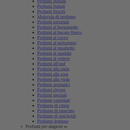
Profumi floreali
Profumi fruttati
Profumi freschi
Molecola di profumo
Profumi agrumati
Profumi al bergamotto
Profumi al bucato fresco
Profumi al cocco
Profumi al gelsomino
Profumi al mughetto
Profumi al sandalo
Profumi al vetiver
Profumi all'oud
Profumi alla mela
Profumi alla rosa
Profumi alla viola
Profumi aromatici
Profumi chypre
Profumi speziati
Profumi vanigliati
Profumo di cipria
Profumo di muschio
Profumo di patchouli
Profumo legnoso
Profumi per stagioni