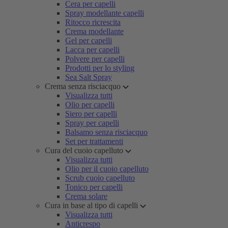
Cera per capelli
Spray modellante capelli
Ritocco ricrescita
Crema modellante
Gel per capelli
Lacca per capelli
Polvere per capelli
Prodotti per lo styling
Sea Salt Spray
Crema senza risciacquo
Visualizza tutti
Olio per capelli
Siero per capelli
Spray per capelli
Balsamo senza risciacquo
Set per trattamenti
Cura del cuoio capelluto
Visualizza tutti
Olio per il cuoio capelluto
Scrub cuoio capelluto
Tonico per capelli
Crema solare
Cura in base al tipo di capelli
Visualizza tutti
Anticrespo