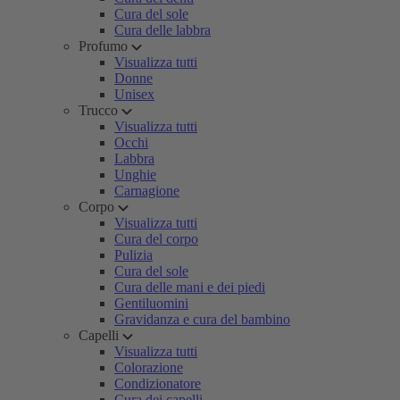
Cura del sole
Cura delle labbra
Profumo
Visualizza tutti
Donne
Unisex
Trucco
Visualizza tutti
Occhi
Labbra
Unghie
Carnagione
Corpo
Visualizza tutti
Cura del corpo
Pulizia
Cura del sole
Cura delle mani e dei piedi
Gentiluomini
Gravidanza e cura del bambino
Capelli
Visualizza tutti
Colorazione
Condizionatore
Cura dei capelli