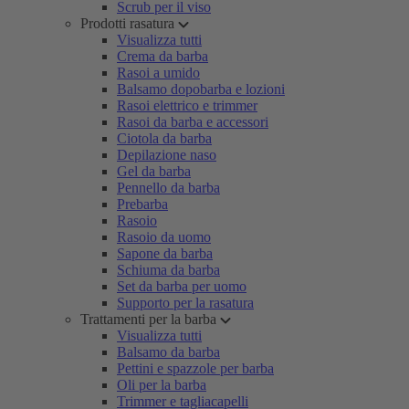
Scrub per il viso
Prodotti rasatura
Visualizza tutti
Crema da barba
Rasoi a umido
Balsamo dopobarba e lozioni
Rasoi elettrico e trimmer
Rasoi da barba e accessori
Ciotola da barba
Depilazione naso
Gel da barba
Pennello da barba
Prebarba
Rasoio
Rasoio da uomo
Sapone da barba
Schiuma da barba
Set da barba per uomo
Supporto per la rasatura
Trattamenti per la barba
Visualizza tutti
Balsamo da barba
Pettini e spazzole per barba
Oli per la barba
Trimmer e tagliacapelli