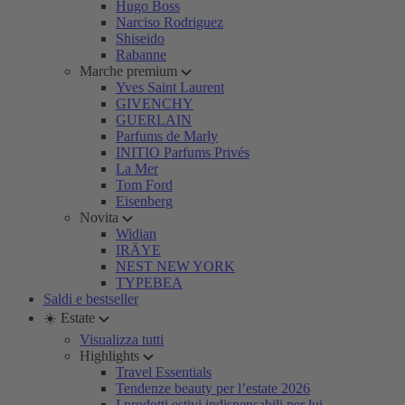
Hugo Boss
Narciso Rodriguez
Shiseido
Rabanne
Marche premium
Yves Saint Laurent
GIVENCHY
GUERLAIN
Parfums de Marly
INITIO Parfums Privés
La Mer
Tom Ford
Eisenberg
Novita
Widian
IRÄYE
NEST NEW YORK
TYPEBEA
Saldi e bestseller
☀️ Estate
Visualizza tutti
Highlights
Travel Essentials
Tendenze beauty per l’estate 2026
I prodotti estivi indispensabili per lui