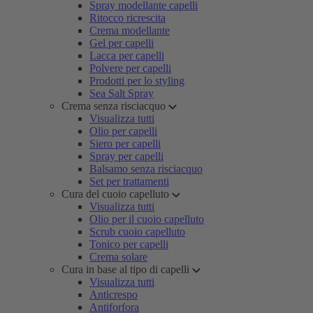
Spray modellante capelli
Ritocco ricrescita
Crema modellante
Gel per capelli
Lacca per capelli
Polvere per capelli
Prodotti per lo styling
Sea Salt Spray
Crema senza risciacquo
Visualizza tutti
Olio per capelli
Siero per capelli
Spray per capelli
Balsamo senza risciacquo
Set per trattamenti
Cura del cuoio capelluto
Visualizza tutti
Olio per il cuoio capelluto
Scrub cuoio capelluto
Tonico per capelli
Crema solare
Cura in base al tipo di capelli
Visualizza tutti
Anticrespo
Antiforfora