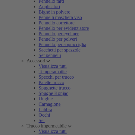
Pennello fard
Applicatori
Bignè in polvere
Pennelli maschera viso
Pennello correttore
Pennello per evidenziatore
Pennello per eyeliner
Pennello per polveri
Pennello per sopracciglia
Sacchetti per spazzole
Set pennelli
Accessori
Visualizza tutti
Temperamatite
Specchi per trucco
Palette trucco
Spugnette trucco
Spugne Konjac
Unghie
Carnagione
Labbra
Occhi
Set
Trucco impermeabile
Visualizza tutti