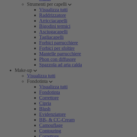
Strumenti per capelli
Visualizza tutti
Raddrizzatore
Arricciacapelli
Bigodini termici
Asciugacapelli
Tagliacapelli
Forbici parrucchiere
Forbici per sfoltire
Mantelle parrucchiere
Phon con diffusore
Spazzola ad aria calda
Make-up
Visualizza tutti
Fondotinta
Visualizza tutti
Fondotinta
Correttore
Cipria
Blush
Evidenziatore
BB- & CC-Cream
Camouflage
Contouring
Correttore