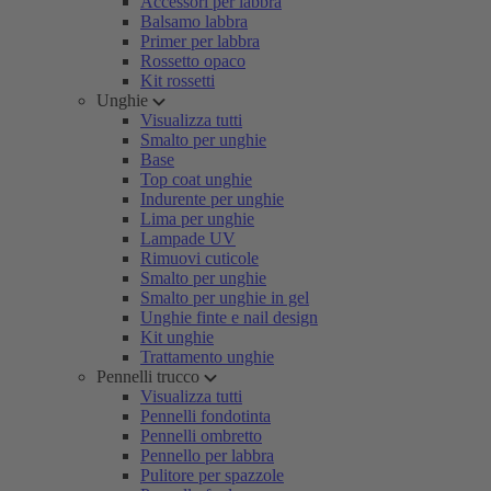
Accessori per labbra
Balsamo labbra
Primer per labbra
Rossetto opaco
Kit rossetti
Unghie
Visualizza tutti
Smalto per unghie
Base
Top coat unghie
Indurente per unghie
Lima per unghie
Lampade UV
Rimuovi cuticole
Smalto per unghie
Smalto per unghie in gel
Unghie finte e nail design
Kit unghie
Trattamento unghie
Pennelli trucco
Visualizza tutti
Pennelli fondotinta
Pennelli ombretto
Pennello per labbra
Pulitore per spazzole