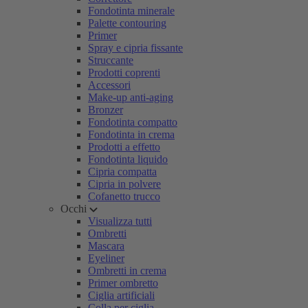
Fondotinta minerale
Palette contouring
Primer
Spray e cipria fissante
Struccante
Prodotti coprenti
Accessori
Make-up anti-aging
Bronzer
Fondotinta compatto
Fondotinta in crema
Prodotti a effetto
Fondotinta liquido
Cipria compatta
Cipria in polvere
Cofanetto trucco
Occhi
Visualizza tutti
Ombretti
Mascara
Eyeliner
Ombretti in crema
Primer ombretto
Ciglia artificiali
Colla per ciglia