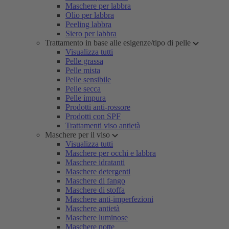
Maschere per labbra
Olio per labbra
Peeling labbra
Siero per labbra
Trattamento in base alle esigenze/tipo di pelle
Visualizza tutti
Pelle grassa
Pelle mista
Pelle sensibile
Pelle secca
Pelle impura
Prodotti anti-rossore
Prodotti con SPF
Trattamenti viso antietà
Maschere per il viso
Visualizza tutti
Maschere per occhi e labbra
Maschere idratanti
Maschere detergenti
Maschere di fango
Maschere di stoffa
Maschere anti-imperfezioni
Maschere antietà
Maschere luminose
Maschere notte