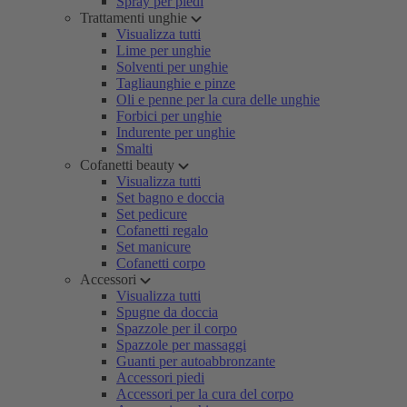
Spray per piedi
Trattamenti unghie
Visualizza tutti
Lime per unghie
Solventi per unghie
Tagliaunghie e pinze
Oli e penne per la cura delle unghie
Forbici per unghie
Indurente per unghie
Smalti
Cofanetti beauty
Visualizza tutti
Set bagno e doccia
Set pedicure
Cofanetti regalo
Set manicure
Cofanetti corpo
Accessori
Visualizza tutti
Spugne da doccia
Spazzole per il corpo
Spazzole per massaggi
Guanti per autoabbronzante
Accessori piedi
Accessori per la cura del corpo