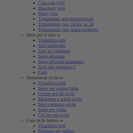
Cura con Q10
Maschere viso
Spray viso
Trattamento anti-imperfezioni
Trattamento viso 24 ore su 24
Trattamento viso senza parabeni
Siero per il viso
Visualizza tutti
Sieri antirughe
Sieri al collagene
Siero idratante
Siero all'acido ialuronico
Sieri alla vitamina C
Fiale
Trattamenti occhi
Visualizza tutti
Siero per sopracciglia
Crema per gli occhi
Maschere e patch occhi
Sieri contorno occhi
Siero per ciglia
Gel per gli occhi
Cura delle labbra
Visualizza tutti
Balsamo per labbra