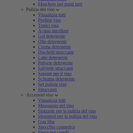
Maschere per punti neri
Pulizia del viso
Visualizza tutti
Peeling viso
Tonici viso
Acqua micellare
Gel detergente
Olio detergente
Crema detergente
Dischetti struccanti
Latte detergente
Polvere detergente
Salviette struccanti
Sapone per il viso
Schiuma detergente
Set pulizia viso
Struccanti
Accessori viso
Visualizza tutti
Massaggio del viso
Spazzole per la pulizia del viso
Strumenti per la pulizia del viso
Gua Sha
Specchio cosmetico
Fasce per capelli