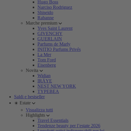
Hugo Boss
Narciso Rodriguez
Shiseido
Rabanne
Marche premium
Yves Saint Laurent
GIVENCHY
GUERLAIN
Parfums de Marly
INITIO Parfums Privés
La Mer
Tom Ford
Eisenberg
Novita
Widian
IRÄYE
NEST NEW YORK
TYPEBEA
Saldi e bestseller
☀️ Estate
Visualizza tutti
Highlights
Travel Essentials
Tendenze beauty per l’estate 2026
I prodotti estivi indispensabili per lui