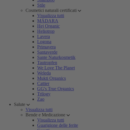
Stile
Cosmetici naturali certificati
Visualizza tutti
MÁDARA
Hej Organic
Heliotrop
Lavera
Logona
Primavera
Santaverde
Sante Naturkosmetik
Tautropfen
We Love The Planet
Weleda
Mukti Organics
Cattier
GG's True Organics
Trilogy
Zao
Salute
Visualizza tutti
Bende e Medicazione
Visualizza tutti
Guarigione delle ferite