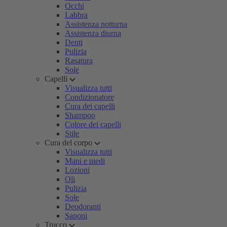
Occhi
Labbra
Assistenza notturna
Assistenza diurna
Denti
Pulizia
Rasatura
Sole
Capelli
Visualizza tutti
Condizionatore
Cura dei capelli
Shampoo
Colore dei capelli
Stile
Cura del corpo
Visualizza tutti
Mani e piedi
Lozioni
Oli
Pulizia
Sole
Deodoranti
Saponi
Trucco