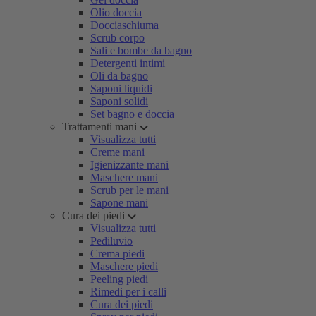
Olio doccia
Docciaschiuma
Scrub corpo
Sali e bombe da bagno
Detergenti intimi
Oli da bagno
Saponi liquidi
Saponi solidi
Set bagno e doccia
Trattamenti mani
Visualizza tutti
Creme mani
Igienizzante mani
Maschere mani
Scrub per le mani
Sapone mani
Cura dei piedi
Visualizza tutti
Pediluvio
Crema piedi
Maschere piedi
Peeling piedi
Rimedi per i calli
Cura dei piedi