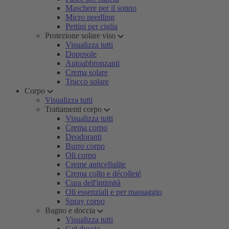
Maschere per il sonno
Micro needling
Pettini per ciglia
Protezione solare viso
Visualizza tutti
Doposole
Autoabbronzanti
Crema solare
Trucco solare
Corpo
Visualizza tutti
Trattamenti corpo
Visualizza tutti
Crema corpo
Deodoranti
Burro corpo
Oli corpo
Creme anticellulite
Crema collo e décolleté
Cura dell'intimità
Oli essenziali e per massaggio
Spray corpo
Bagno e doccia
Visualizza tutti
Gel doccia