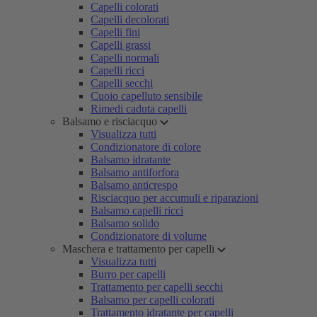
Capelli colorati
Capelli decolorati
Capelli fini
Capelli grassi
Capelli normali
Capelli ricci
Capelli secchi
Cuoio capelluto sensibile
Rimedi caduta capelli
Balsamo e risciacquo
Visualizza tutti
Condizionatore di colore
Balsamo idratante
Balsamo antiforfora
Balsamo anticrespo
Risciacquo per accumuli e riparazioni
Balsamo capelli ricci
Balsamo solido
Condizionatore di volume
Maschera e trattamento per capelli
Visualizza tutti
Burro per capelli
Trattamento per capelli secchi
Balsamo per capelli colorati
Trattamento idratante per capelli