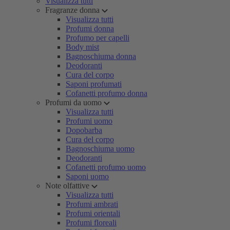
Visualizza tutti
Fragranze donna
Visualizza tutti
Profumi donna
Profumo per capelli
Body mist
Bagnoschiuma donna
Deodoranti
Cura del corpo
Saponi profumati
Cofanetti profumo donna
Profumi da uomo
Visualizza tutti
Profumi uomo
Dopobarba
Cura del corpo
Bagnoschiuma uomo
Deodoranti
Cofanetti profumo uomo
Saponi uomo
Note olfattive
Visualizza tutti
Profumi ambrati
Profumi orientali
Profumi floreali