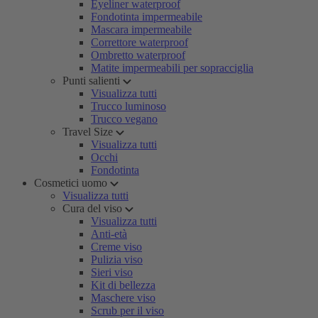
Eyeliner waterproof
Fondotinta impermeabile
Mascara impermeabile
Correttore waterproof
Ombretto waterproof
Matite impermeabili per sopracciglia
Punti salienti
Visualizza tutti
Trucco luminoso
Trucco vegano
Travel Size
Visualizza tutti
Occhi
Fondotinta
Cosmetici uomo
Visualizza tutti
Cura del viso
Visualizza tutti
Anti-età
Creme viso
Pulizia viso
Sieri viso
Kit di bellezza
Maschere viso
Scrub per il viso