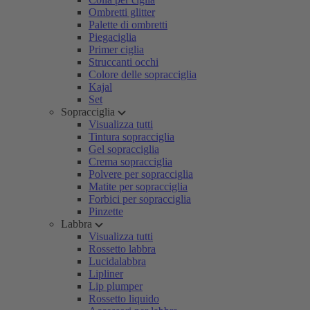
Ombretti glitter
Palette di ombretti
Piegaciglia
Primer ciglia
Struccanti occhi
Colore delle sopracciglia
Kajal
Set
Sopracciglia
Visualizza tutti
Tintura sopracciglia
Gel sopracciglia
Crema sopracciglia
Polvere per sopracciglia
Matite per sopracciglia
Forbici per sopracciglia
Pinzette
Labbra
Visualizza tutti
Rossetto labbra
Lucidalabbra
Lipliner
Lip plumper
Rossetto liquido