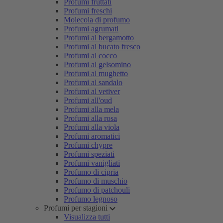
Profumi fruttati
Profumi freschi
Molecola di profumo
Profumi agrumati
Profumi al bergamotto
Profumi al bucato fresco
Profumi al cocco
Profumi al gelsomino
Profumi al mughetto
Profumi al sandalo
Profumi al vetiver
Profumi all'oud
Profumi alla mela
Profumi alla rosa
Profumi alla viola
Profumi aromatici
Profumi chypre
Profumi speziati
Profumi vanigliati
Profumo di cipria
Profumo di muschio
Profumo di patchouli
Profumo legnoso
Profumi per stagioni
Visualizza tutti