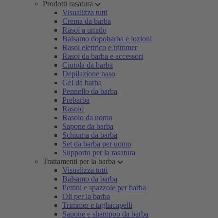
Prodotti rasatura
Visualizza tutti
Crema da barba
Rasoi a umido
Balsamo dopobarba e lozioni
Rasoi elettrico e trimmer
Rasoi da barba e accessori
Ciotola da barba
Depilazione naso
Gel da barba
Pennello da barba
Prebarba
Rasoio
Rasoio da uomo
Sapone da barba
Schiuma da barba
Set da barba per uomo
Supporto per la rasatura
Trattamenti per la barba
Visualizza tutti
Balsamo da barba
Pettini e spazzole per barba
Oli per la barba
Trimmer e tagliacapelli
Sapone e shampoo da barba