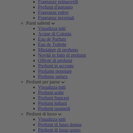
Fragranze primaverili
Profumi d'autunno
Fragranze estive
Fragranze invernali
Punti salienti
Visualizza tutti
Acque di Colonia
Eau de Parfum
Eau de Toilette
Miniature di profumo
Novità in fatto di profumi
Offerte di profumi
Profumi in acconto
Profumo popolare
Profumo unisex
Profumi per paese
Visualizza tutti
Profumi arabi
Profumi francesi
Profumi italiani
Profumi spagnoli
Profumi di lusso
Visualizza tutti
Profumi di lusso donna
Profumi di lusso uomo