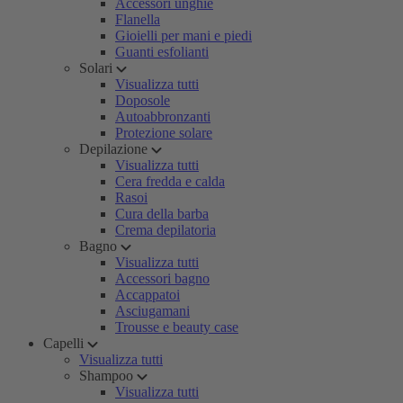
Accessori unghie
Flanella
Gioielli per mani e piedi
Guanti esfolianti
Solari
Visualizza tutti
Doposole
Autoabbronzanti
Protezione solare
Depilazione
Visualizza tutti
Cera fredda e calda
Rasoi
Cura della barba
Crema depilatoria
Bagno
Visualizza tutti
Accessori bagno
Accappatoi
Asciugamani
Trousse e beauty case
Capelli
Visualizza tutti
Shampoo
Visualizza tutti