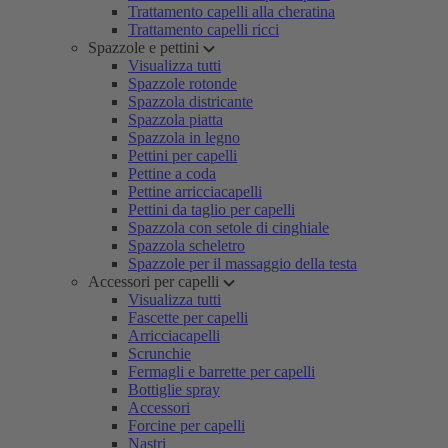
Trattamento capelli alla cheratina
Trattamento capelli ricci
Spazzole e pettini
Visualizza tutti
Spazzole rotonde
Spazzola districante
Spazzola piatta
Spazzola in legno
Pettini per capelli
Pettine a coda
Pettine arricciacapelli
Pettini da taglio per capelli
Spazzola con setole di cinghiale
Spazzola scheletro
Spazzole per il massaggio della testa
Accessori per capelli
Visualizza tutti
Fascette per capelli
Arricciacapelli
Scrunchie
Fermagli e barrette per capelli
Bottiglie spray
Accessori
Forcine per capelli
Nastri