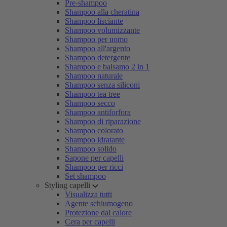
Pre-shampoo
Shampoo alla cheratina
Shampoo lisciante
Shampoo volumizzante
Shampoo per uomo
Shampoo all'argento
Shampoo detergente
Shampoo e balsamo 2 in 1
Shampoo naturale
Shampoo senza siliconi
Shampoo tea tree
Shampoo secco
Shampoo antiforfora
Shampoo di riparazione
Shampoo colorato
Shampoo idratante
Shampoo solido
Sapone per capelli
Shampoo per ricci
Set shampoo
Styling capelli
Visualizza tutti
Agente schiumogeno
Protezione dal calore
Cera per capelli