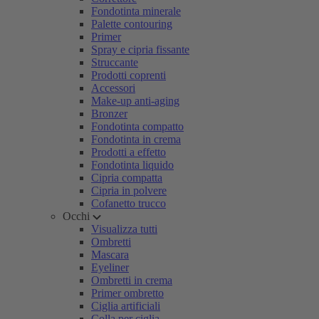
Fondotinta minerale
Palette contouring
Primer
Spray e cipria fissante
Struccante
Prodotti coprenti
Accessori
Make-up anti-aging
Bronzer
Fondotinta compatto
Fondotinta in crema
Prodotti a effetto
Fondotinta liquido
Cipria compatta
Cipria in polvere
Cofanetto trucco
Occhi
Visualizza tutti
Ombretti
Mascara
Eyeliner
Ombretti in crema
Primer ombretto
Ciglia artificiali
Colla per ciglia