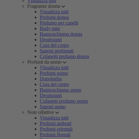
Visualizza tutti
Fragranze donna
Visualizza tutti
Profumi donna
Profumo per capelli
Body mist
Bagnoschiuma donna
Deodoranti
Cura del corpo
Saponi profumati
Cofanetti profumo donna
Profumi da uomo
Visualizza tutti
Profumi uomo
Dopobarba
Cura del corpo
Bagnoschiuma uomo
Deodoranti
Cofanetti profumo uomo
Saponi uomo
Note olfattive
Visualizza tutti
Profumi ambrati
Profumi orientali
Profumi floreali