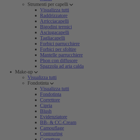
Strumenti per capelli
Visualizza tutti
Raddrizzatore
Arricciacapelli
Bigodini termici
Asciugacapelli
Tagliacapelli
Forbici parrucchiere
Forbici per sfoltire
Mantelle parrucchiere
Phon con diffusore
Spazzola ad aria calda
Make-up
Visualizza tutti
Fondotinta
Visualizza tutti
Fondotinta
Correttore
Cipria
Blush
Evidenziatore
BB- & CC-Cream
Camouflage
Contouring
Correttore