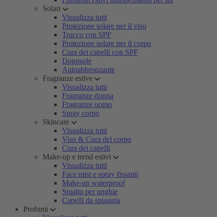
Solari
Visualizza tutti
Protezione solare per il viso
Trucco con SPF
Protezione solare per il corpo
Cura dei capelli con SPF
Doposole
Autoabbronzante
Fragranze estive
Visualizza tutti
Fragranze donna
Fragranze uomo
Spray corpo
Skincare
Visualizza tutti
Viso & Cura del corpo
Cura dei capelli
Make-up e trend estivi
Visualizza tutti
Face mist e spray fissanti
Make-up waterproof
Smalto per unghie
Capelli da spiaggia
Profumi