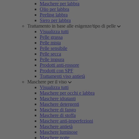
Maschere per labbra
Olio per labbra
Peeling labbra
Siero per labbra
Trattamento in base alle esigenze/tipo di pelle
Visualizza tutti
Pelle grassa
Pelle mista
Pelle sensibile
Pelle secca
Pelle impura
Prodotti anti-rossore
Prodotti con SPF
Trattamenti viso antietà
Maschere per il viso
Visualizza tutti
Maschere per occhi e labbra
Maschere idratanti
Maschere detergenti
Maschere di fango
Maschere di stoffa
Maschere anti-imperfezioni
Maschere antietà
Maschere luminose
Maschere notte