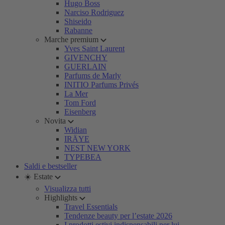
Hugo Boss
Narciso Rodriguez
Shiseido
Rabanne
Marche premium
Yves Saint Laurent
GIVENCHY
GUERLAIN
Parfums de Marly
INITIO Parfums Privés
La Mer
Tom Ford
Eisenberg
Novita
Widian
IRÄYE
NEST NEW YORK
TYPEBEA
Saldi e bestseller
☀️ Estate
Visualizza tutti
Highlights
Travel Essentials
Tendenze beauty per l’estate 2026
I prodotti estivi indispensabili per lui