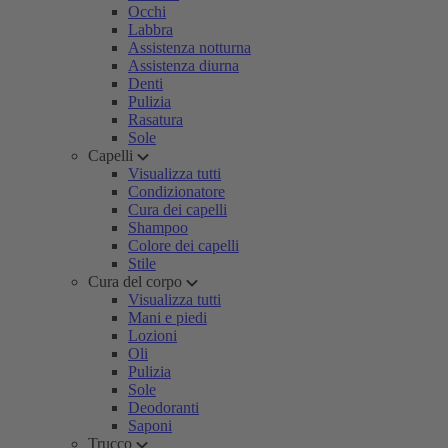
Occhi
Labbra
Assistenza notturna
Assistenza diurna
Denti
Pulizia
Rasatura
Sole
Capelli
Visualizza tutti
Condizionatore
Cura dei capelli
Shampoo
Colore dei capelli
Stile
Cura del corpo
Visualizza tutti
Mani e piedi
Lozioni
Oli
Pulizia
Sole
Deodoranti
Saponi
Trucco