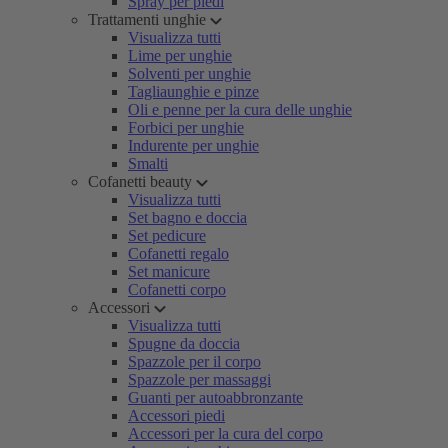
Spray per piedi
Trattamenti unghie
Visualizza tutti
Lime per unghie
Solventi per unghie
Tagliaunghie e pinze
Oli e penne per la cura delle unghie
Forbici per unghie
Indurente per unghie
Smalti
Cofanetti beauty
Visualizza tutti
Set bagno e doccia
Set pedicure
Cofanetti regalo
Set manicure
Cofanetti corpo
Accessori
Visualizza tutti
Spugne da doccia
Spazzole per il corpo
Spazzole per massaggi
Guanti per autoabbronzante
Accessori piedi
Accessori per la cura del corpo