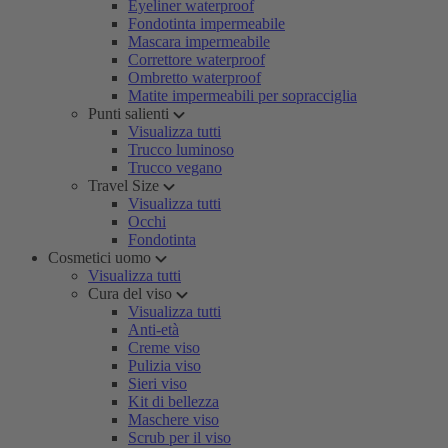
Eyeliner waterproof
Fondotinta impermeabile
Mascara impermeabile
Correttore waterproof
Ombretto waterproof
Matite impermeabili per sopracciglia
Punti salienti
Visualizza tutti
Trucco luminoso
Trucco vegano
Travel Size
Visualizza tutti
Occhi
Fondotinta
Cosmetici uomo
Visualizza tutti
Cura del viso
Visualizza tutti
Anti-età
Creme viso
Pulizia viso
Sieri viso
Kit di bellezza
Maschere viso
Scrub per il viso