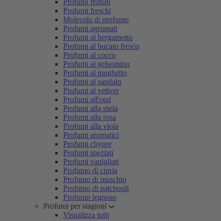
Profumi fruttati
Profumi freschi
Molecola di profumo
Profumi agrumati
Profumi al bergamotto
Profumi al bucato fresco
Profumi al cocco
Profumi al gelsomino
Profumi al mughetto
Profumi al sandalo
Profumi al vetiver
Profumi all'oud
Profumi alla mela
Profumi alla rosa
Profumi alla viola
Profumi aromatici
Profumi chypre
Profumi speziati
Profumi vanigliati
Profumo di cipria
Profumo di muschio
Profumo di patchouli
Profumo legnoso
Profumi per stagioni
Visualizza tutti