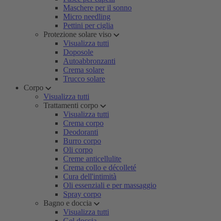
Maschere per il sonno
Micro needling
Pettini per ciglia
Protezione solare viso
Visualizza tutti
Doposole
Autoabbronzanti
Crema solare
Trucco solare
Corpo
Visualizza tutti
Trattamenti corpo
Visualizza tutti
Crema corpo
Deodoranti
Burro corpo
Oli corpo
Creme anticellulite
Crema collo e décolleté
Cura dell'intimità
Oli essenziali e per massaggio
Spray corpo
Bagno e doccia
Visualizza tutti
Gel doccia