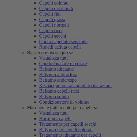
Capelli colorati
Capelli decolorati
Capelli fini
Capelli grassi
Capelli normali
Capelli ricci
Capelli secchi
Cuoio capelluto sensibile
Rimedi caduta capelli
Balsamo e risciacquo
Visualizza tutti
Condizionatore di colore
Balsamo idratante
Balsamo antiforfora
Balsamo anticrespo
Risciacquo per accumuli e riparazioni
Balsamo capelli ricci
Balsamo solido
Condizionatore di volume
Maschera e trattamento per capelli
Visualizza tutti
Burro per capelli
Trattamento per capelli secchi
Balsamo per capelli colorati
Trattamento idratante per capelli