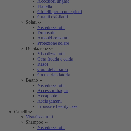
Accessori unghie
Flanella
Gioielli per mani e piedi
Guanti esfolianti
Solari
Visualizza tutti
Doposole
Autoabbronzanti
Protezione solare
Depilazione
Visualizza tutti
Cera fredda e calda
Rasoi
Cura della barba
Crema depilatoria
Bagno
Visualizza tutti
Accessori bagno
Accappatoi
Asciugamani
Trousse e beauty case
Capelli
Visualizza tutti
Shampoo
Visualizza tutti