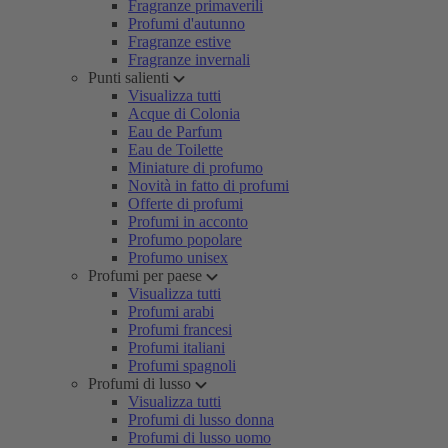
Fragranze primaverili
Profumi d'autunno
Fragranze estive
Fragranze invernali
Punti salienti
Visualizza tutti
Acque di Colonia
Eau de Parfum
Eau de Toilette
Miniature di profumo
Novità in fatto di profumi
Offerte di profumi
Profumi in acconto
Profumo popolare
Profumo unisex
Profumi per paese
Visualizza tutti
Profumi arabi
Profumi francesi
Profumi italiani
Profumi spagnoli
Profumi di lusso
Visualizza tutti
Profumi di lusso donna
Profumi di lusso uomo