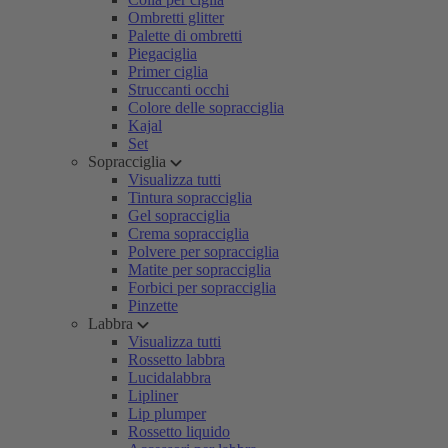
Ombretti glitter
Palette di ombretti
Piegaciglia
Primer ciglia
Struccanti occhi
Colore delle sopracciglia
Kajal
Set
Sopracciglia
Visualizza tutti
Tintura sopracciglia
Gel sopracciglia
Crema sopracciglia
Polvere per sopracciglia
Matite per sopracciglia
Forbici per sopracciglia
Pinzette
Labbra
Visualizza tutti
Rossetto labbra
Lucidalabbra
Lipliner
Lip plumper
Rossetto liquido