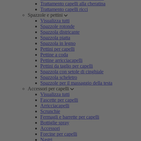
Trattamento capelli alla cheratina
Trattamento capelli ricci
Spazzole e pettini
Visualizza tutti
Spazzole rotonde
Spazzola districante
Spazzola piatta
Spazzola in legno
Pettini per capelli
Pettine a coda
Pettine arricciacapelli
Pettini da taglio per capelli
Spazzola con setole di cinghiale
Spazzola scheletro
Spazzole per il massaggio della testa
Accessori per capelli
Visualizza tutti
Fascette per capelli
Arricciacapelli
Scrunchie
Fermagli e barrette per capelli
Bottiglie spray
Accessori
Forcine per capelli
Nastri