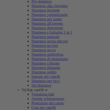
Pre-shampoo
Shampoo alla cheratina
Shampoo lisciante
Shampoo volumizzante
Shampoo per uomo
Shampoo all'argento
Shampoo detergente
Shampoo e balsamo 2 in 1
Shampoo naturale
Shampoo senza siliconi
Shampoo tea tree
Shampoo secco
Shampoo antiforfora
Shampoo di riparazione
Shampoo colorato
Shampoo idratante
Shampoo solido
Sapone per capelli
Shampoo per ricci
Set shampoo
Styling capelli
Visualizza tutti
Agente schiumogeno
Protezione dal calore
Cera per capelli