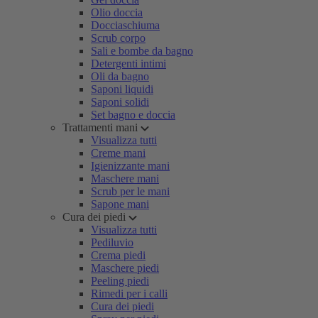
Olio doccia
Docciaschiuma
Scrub corpo
Sali e bombe da bagno
Detergenti intimi
Oli da bagno
Saponi liquidi
Saponi solidi
Set bagno e doccia
Trattamenti mani
Visualizza tutti
Creme mani
Igienizzante mani
Maschere mani
Scrub per le mani
Sapone mani
Cura dei piedi
Visualizza tutti
Pediluvio
Crema piedi
Maschere piedi
Peeling piedi
Rimedi per i calli
Cura dei piedi