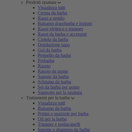
Prodotti rasatura
Visualizza tutti
Crema da barba
Rasoi a umido
Balsamo dopobarba e lozioni
Rasoi elettrico e trimmer
Rasoi da barba e accessori
Ciotola da barba
Depilazione naso
Gel da barba
Pennello da barba
Prebarba
Rasoio
Rasoio da uomo
Sapone da barba
Schiuma da barba
Set da barba per uomo
Supporto per la rasatura
Trattamenti per la barba
Visualizza tutti
Balsamo da barba
Pettini e spazzole per barba
Oli per la barba
Trimmer e tagliacapelli
Sapone e shampoo da barba