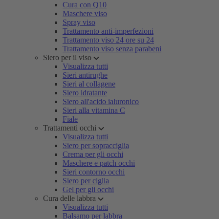
Cura con Q10
Maschere viso
Spray viso
Trattamento anti-imperfezioni
Trattamento viso 24 ore su 24
Trattamento viso senza parabeni
Siero per il viso
Visualizza tutti
Sieri antirughe
Sieri al collagene
Siero idratante
Siero all'acido ialuronico
Sieri alla vitamina C
Fiale
Trattamenti occhi
Visualizza tutti
Siero per sopracciglia
Crema per gli occhi
Maschere e patch occhi
Sieri contorno occhi
Siero per ciglia
Gel per gli occhi
Cura delle labbra
Visualizza tutti
Balsamo per labbra