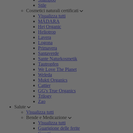
Stile
Cosmetici naturali certificati
Visualizza tutti
MÁDARA
Hej Organic
Heliotrop
Lavera
Logona
Primavera
Santaverde
Sante Naturkosmetik
Tautropfen
We Love The Planet
Weleda
Mukti Organics
Cattier
GG's True Organics
Trilogy
Zao
Salute
Visualizza tutti
Bende e Medicazione
Visualizza tutti
Guarigione delle ferite