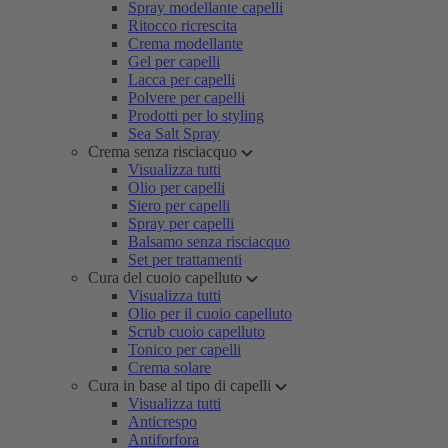
Spray modellante capelli
Ritocco ricrescita
Crema modellante
Gel per capelli
Lacca per capelli
Polvere per capelli
Prodotti per lo styling
Sea Salt Spray
Crema senza risciacquo
Visualizza tutti
Olio per capelli
Siero per capelli
Spray per capelli
Balsamo senza risciacquo
Set per trattamenti
Cura del cuoio capelluto
Visualizza tutti
Olio per il cuoio capelluto
Scrub cuoio capelluto
Tonico per capelli
Crema solare
Cura in base al tipo di capelli
Visualizza tutti
Anticrespo
Antiforfora