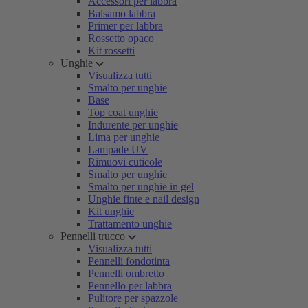
Accessori per labbra
Balsamo labbra
Primer per labbra
Rossetto opaco
Kit rossetti
Unghie
Visualizza tutti
Smalto per unghie
Base
Top coat unghie
Indurente per unghie
Lima per unghie
Lampade UV
Rimuovi cuticole
Smalto per unghie
Smalto per unghie in gel
Unghie finte e nail design
Kit unghie
Trattamento unghie
Pennelli trucco
Visualizza tutti
Pennelli fondotinta
Pennelli ombretto
Pennello per labbra
Pulitore per spazzole