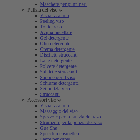
Maschere per punti neri
Pulizia del viso
Visualizza tutti
Peeling viso
Tonici viso
Acqua micellare
Gel detergente
Olio detergente
Crema detergente
Dischetti struccanti
Latte detergente
Polvere detergente
Salviette struccanti
Sapone per il viso
Schiuma detergente
Set pulizia viso
Struccanti
Accessori viso
Visualizza tutti
Massaggio del viso
Spazzole per la pulizia del viso
Strumenti per la pulizia del viso
Gua Sha
Specchio cosmetico
Fasce per capelli