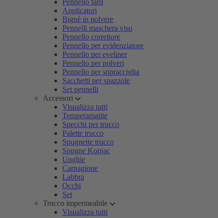
Pennello fard
Applicatori
Bignè in polvere
Pennelli maschera viso
Pennello correttore
Pennello per evidenziatore
Pennello per eyeliner
Pennello per polveri
Pennello per sopracciglia
Sacchetti per spazzole
Set pennelli
Accessori
Visualizza tutti
Temperamatite
Specchi per trucco
Palette trucco
Spugnette trucco
Spugne Konjac
Unghie
Carnagione
Labbra
Occhi
Set
Trucco impermeabile
Visualizza tutti