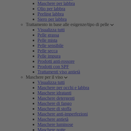
Maschere per labbra
Olio per labbra
Peeling labbra
Siero per labbra
Trattamento in base alle esigenze/tipo di pelle
Visualizza tutti
Pelle grassa
Pelle mista
Pelle sensibile
Pelle secca
Pelle impura
Prodotti anti-rossore
Prodotti con SPF
Trattamenti viso antietà
Maschere per il viso
Visualizza tutti
Maschere per occhi e labbra
Maschere idratanti
Maschere detergenti
Maschere di fango
Maschere di stoffa
Maschere anti-imperfezioni
Maschere antietà
Maschere luminose
Maschere notte