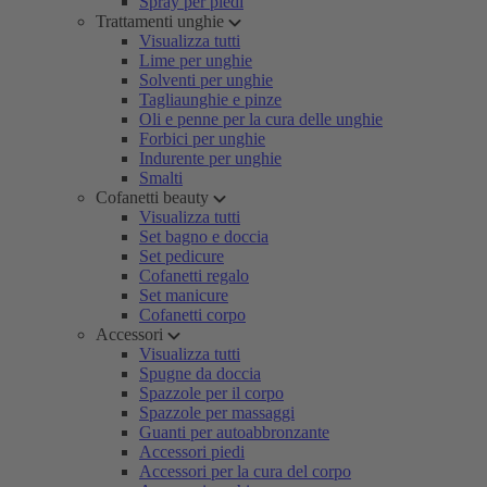
Spray per piedi
Trattamenti unghie
Visualizza tutti
Lime per unghie
Solventi per unghie
Tagliaunghie e pinze
Oli e penne per la cura delle unghie
Forbici per unghie
Indurente per unghie
Smalti
Cofanetti beauty
Visualizza tutti
Set bagno e doccia
Set pedicure
Cofanetti regalo
Set manicure
Cofanetti corpo
Accessori
Visualizza tutti
Spugne da doccia
Spazzole per il corpo
Spazzole per massaggi
Guanti per autoabbronzante
Accessori piedi
Accessori per la cura del corpo