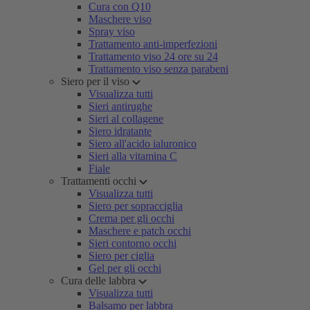
Cura con Q10
Maschere viso
Spray viso
Trattamento anti-imperfezioni
Trattamento viso 24 ore su 24
Trattamento viso senza parabeni
Siero per il viso
Visualizza tutti
Sieri antirughe
Sieri al collagene
Siero idratante
Siero all'acido ialuronico
Sieri alla vitamina C
Fiale
Trattamenti occhi
Visualizza tutti
Siero per sopracciglia
Crema per gli occhi
Maschere e patch occhi
Sieri contorno occhi
Siero per ciglia
Gel per gli occhi
Cura delle labbra
Visualizza tutti
Balsamo per labbra