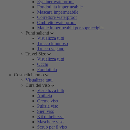
Eyeliner waterproof
Fondotinta impermeabile
Mascara impermeabile
Correttore waterproof
Ombretto waterproof
Matite impermeabili per sopracciglia
Punti salienti
Visualizza tutti
Trucco luminoso
Trucco vegano
Travel Size
Visualizza tutti
Occhi
Fondotinta
Cosmetici uomo
Visualizza tutti
Cura del viso
Visualizza tutti
Anti-età
Creme viso
Pulizia viso
Sieri viso
Kit di bellezza
Maschere viso
Scrub per il viso