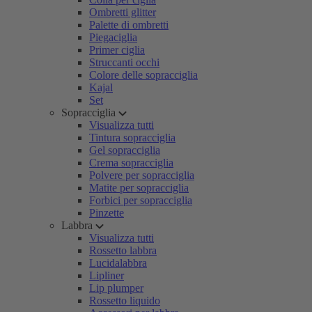
Ombretti glitter
Palette di ombretti
Piegaciglia
Primer ciglia
Struccanti occhi
Colore delle sopracciglia
Kajal
Set
Sopracciglia
Visualizza tutti
Tintura sopracciglia
Gel sopracciglia
Crema sopracciglia
Polvere per sopracciglia
Matite per sopracciglia
Forbici per sopracciglia
Pinzette
Labbra
Visualizza tutti
Rossetto labbra
Lucidalabbra
Lipliner
Lip plumper
Rossetto liquido