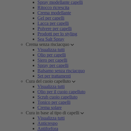
Spray modellante capelli
Ritocco ricrescita
Crema modellante
Gel per capelli
Lacca per capelli
Polvere per capelli
Prodotti per lo styling
Sea Salt Spray
Crema senza risciacquo
Visualizza tutti
Olio per capelli
Siero per capelli
Spray per capelli
Balsamo senza risciacquo
Set per trattamenti
Cura del cuoio capelluto
Visualizza tutti
Olio per il cuoio capelluto
Scrub cuoio capelluto
Tonico per capelli
Crema solare
Cura in base al tipo di capelli
Visualizza tutti
Anticrespo
Antiforfora