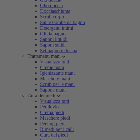
Olio doccia
Docciaschiuma
Scrub corpo
Sali e bombe da bagno
Detergenti intimi
Oli da bagno
Saponi liquidi
Saponi solidi
Set bagno e doccia
Trattamenti mani
Visualizza tutti
Creme mani
Igienizzante mani
Maschere mani
Scrub per le mani
Sapone mani
Cura dei piedi
Visualizza tutti
Pediluvio
Crema piedi
Maschere piedi
Peeling piedi
Rimedi per i calli
Cura dei piedi