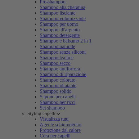
Pre-shampoo
Shampoo alla cheratina
Shampoo lisciante
Shampoo volumizzante
Shampoo per uomo
Shampoo all'argento
Shampoo detergente
Shampoo e balsamo 2 in 1
Shampoo naturale
Shampoo senza siliconi
Shampoo tea tree
Shampoo secco
Shampoo antiforfora
Shampoo di riparazione
Shampoo colorato
Shampoo idratante
Shampoo solido
Sapone per capelli
Shampoo per ricci
Set shampoo
Styling capelli
Visualizza tutti
Agente schiumogeno
Protezione dal calore
Cera per capelli