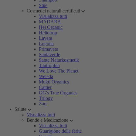
Stile
Cosmetici naturali certificati
Visualizza tutti
MÁDARA
Hej Organic
Heliotrop
Lavera
Logona
Primavera
Santaverde
Sante Naturkosmetik
Tautropfen
We Love The Planet
Weleda
Mukti Organics
Cattier
GG's True Organics
Trilogy
Zao
Salute
Visualizza tutti
Bende e Medicazione
Visualizza tutti
Guarigione delle ferite