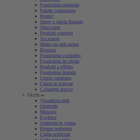
Fondotinta minerale
Palette contouring
Primer
Spray e cipria fissante
Struccante
Prodotti coprenti
Accessori
Make-up anti-aging
Bronzer
Fondotinta compatto
Fondotinta in crema
Prodotti a effetto
Fondotinta liquido
Cipria compatta
Cipria in polvere
Cofanetto trucco
Occhi
Visualizza tutti
Ombretti
Mascara
Eyeliner
Ombretti in crema
Primer ombretto
Ciglia artificiali
Colla per ciglia