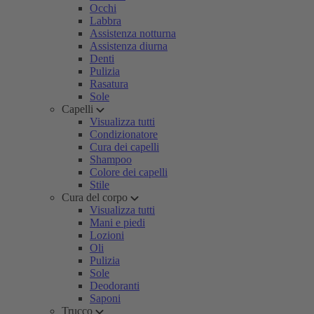
Occhi
Labbra
Assistenza notturna
Assistenza diurna
Denti
Pulizia
Rasatura
Sole
Capelli
Visualizza tutti
Condizionatore
Cura dei capelli
Shampoo
Colore dei capelli
Stile
Cura del corpo
Visualizza tutti
Mani e piedi
Lozioni
Oli
Pulizia
Sole
Deodoranti
Saponi
Trucco