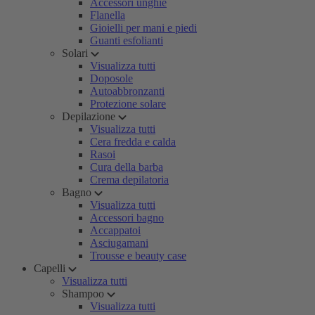
Accessori unghie
Flanella
Gioielli per mani e piedi
Guanti esfolianti
Solari
Visualizza tutti
Doposole
Autoabbronzanti
Protezione solare
Depilazione
Visualizza tutti
Cera fredda e calda
Rasoi
Cura della barba
Crema depilatoria
Bagno
Visualizza tutti
Accessori bagno
Accappatoi
Asciugamani
Trousse e beauty case
Capelli
Visualizza tutti
Shampoo
Visualizza tutti