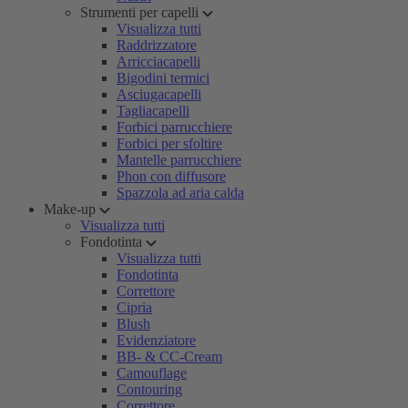
Strumenti per capelli
Visualizza tutti
Raddrizzatore
Arricciacapelli
Bigodini termici
Asciugacapelli
Tagliacapelli
Forbici parrucchiere
Forbici per sfoltire
Mantelle parrucchiere
Phon con diffusore
Spazzola ad aria calda
Make-up
Visualizza tutti
Fondotinta
Visualizza tutti
Fondotinta
Correttore
Cipria
Blush
Evidenziatore
BB- & CC-Cream
Camouflage
Contouring
Correttore