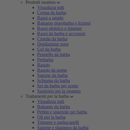
Prodotti rasatura
Visualizza tutti
Crema da barba
Rasoi a umido
Balsamo dopobarba e lozioni
Rasoi elettrico e trimmer
Rasoi da barba e accessori
Ciotola da barba
Depilazione naso
Gel da barba
Pennello da barba
Prebarba
Rasoio
Rasoio da uomo
Sapone da barba
Schiuma da barba
Set da barba per uomo
Supporto per la rasatura
Trattamenti per la barba
Visualizza tutti
Balsamo da barba
Pettini e spazzole per barba
Oli per la barba
Trimmer e tagliacapelli
Sapone e shampoo da barba