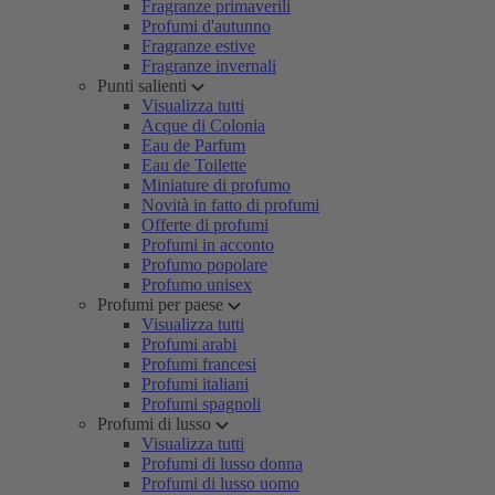
Fragranze primaverili
Profumi d'autunno
Fragranze estive
Fragranze invernali
Punti salienti
Visualizza tutti
Acque di Colonia
Eau de Parfum
Eau de Toilette
Miniature di profumo
Novità in fatto di profumi
Offerte di profumi
Profumi in acconto
Profumo popolare
Profumo unisex
Profumi per paese
Visualizza tutti
Profumi arabi
Profumi francesi
Profumi italiani
Profumi spagnoli
Profumi di lusso
Visualizza tutti
Profumi di lusso donna
Profumi di lusso uomo