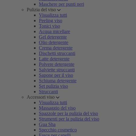
Maschere per punti neri
Pulizia del viso
Visualizza tutti
Peeling viso
Tonici viso
Acqua micellare
Gel detergente
Olio detergente
Crema detergente
Dischetti struccanti
Latte detergente
Polvere detergente
Salviette struccanti
Sapone per il viso
Schiuma detergente
Set pulizia viso
Struccanti
Accessori viso
Visualizza tutti
Massaggio del viso
Spazzole per la pulizia del viso
Strumenti per la pulizia del viso
Gua Sha
Specchio cosmetico
Fasce per capelli