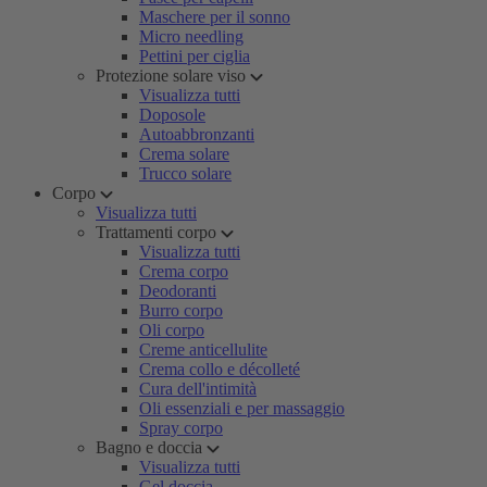
Maschere per il sonno
Micro needling
Pettini per ciglia
Protezione solare viso
Visualizza tutti
Doposole
Autoabbronzanti
Crema solare
Trucco solare
Corpo
Visualizza tutti
Trattamenti corpo
Visualizza tutti
Crema corpo
Deodoranti
Burro corpo
Oli corpo
Creme anticellulite
Crema collo e décolleté
Cura dell'intimità
Oli essenziali e per massaggio
Spray corpo
Bagno e doccia
Visualizza tutti
Gel doccia