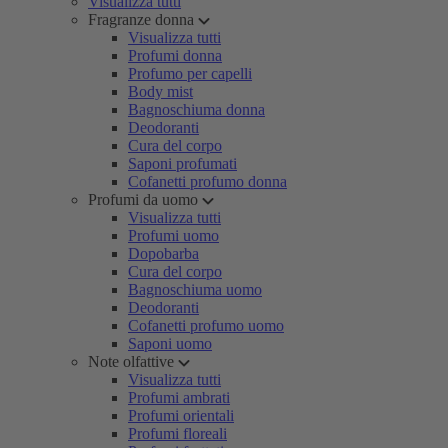
Visualizza tutti
Fragranze donna
Visualizza tutti
Profumi donna
Profumo per capelli
Body mist
Bagnoschiuma donna
Deodoranti
Cura del corpo
Saponi profumati
Cofanetti profumo donna
Profumi da uomo
Visualizza tutti
Profumi uomo
Dopobarba
Cura del corpo
Bagnoschiuma uomo
Deodoranti
Cofanetti profumo uomo
Saponi uomo
Note olfattive
Visualizza tutti
Profumi ambrati
Profumi orientali
Profumi floreali