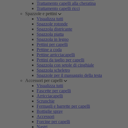
Trattamento capelli alla cheratina
Trattamento capelli ricci
Spazzole e pettini
Visualizza tutti
Spazzole rotonde
Spazzola districante
Spazzola piatta
Spazzola in legno
Pettini per capelli
Pettine a coda
Pettine arricciacapelli
Pettini da taglio per capelli
Spazzola con setole di cinghiale
Spazzola scheletro
Spazzole per il massaggio della testa
Accessori per capelli
Visualizza tutti
Fascette per capelli
Arricciacapelli
Scrunchie
Fermagli e barrette per capelli
Bottiglie spray
Accessori
Forcine per capelli
Nastri