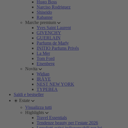
Hugo Boss
Narciso Rodriguez
Shiseido
Rabanne
Marche premium
Yves Saint Laurent
GIVENCHY
GUERLAIN
Parfums de Marly
INITIO Parfums Privés
La Mer
Tom Ford
Eisenberg
Novita
Widian
IRÄYE
NEST NEW YORK
TYPEBEA
Saldi e bestseller
☀️ Estate
Visualizza tutti
Highlights
Travel Essentials
Tendenze beauty per l’estate 2026
I prodotti estivi indispensabili per lui