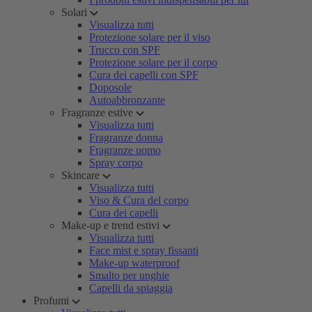
Solari
Visualizza tutti
Protezione solare per il viso
Trucco con SPF
Protezione solare per il corpo
Cura dei capelli con SPF
Doposole
Autoabbronzante
Fragranze estive
Visualizza tutti
Fragranze donna
Fragranze uomo
Spray corpo
Skincare
Visualizza tutti
Viso & Cura del corpo
Cura dei capelli
Make-up e trend estivi
Visualizza tutti
Face mist e spray fissanti
Make-up waterproof
Smalto per unghie
Capelli da spiaggia
Profumi