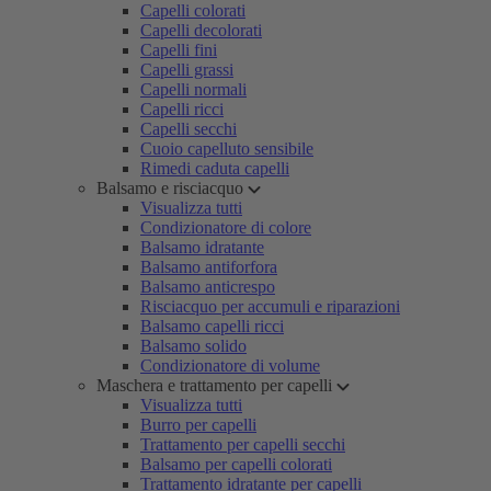
Capelli colorati
Capelli decolorati
Capelli fini
Capelli grassi
Capelli normali
Capelli ricci
Capelli secchi
Cuoio capelluto sensibile
Rimedi caduta capelli
Balsamo e risciacquo
Visualizza tutti
Condizionatore di colore
Balsamo idratante
Balsamo antiforfora
Balsamo anticrespo
Risciacquo per accumuli e riparazioni
Balsamo capelli ricci
Balsamo solido
Condizionatore di volume
Maschera e trattamento per capelli
Visualizza tutti
Burro per capelli
Trattamento per capelli secchi
Balsamo per capelli colorati
Trattamento idratante per capelli