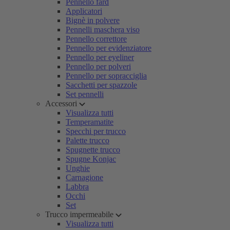
Pennello fard
Applicatori
Bignè in polvere
Pennelli maschera viso
Pennello correttore
Pennello per evidenziatore
Pennello per eyeliner
Pennello per polveri
Pennello per sopracciglia
Sacchetti per spazzole
Set pennelli
Accessori
Visualizza tutti
Temperamatite
Specchi per trucco
Palette trucco
Spugnette trucco
Spugne Konjac
Unghie
Carnagione
Labbra
Occhi
Set
Trucco impermeabile
Visualizza tutti