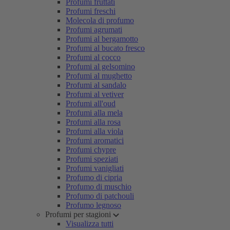
Profumi fruttati
Profumi freschi
Molecola di profumo
Profumi agrumati
Profumi al bergamotto
Profumi al bucato fresco
Profumi al cocco
Profumi al gelsomino
Profumi al mughetto
Profumi al sandalo
Profumi al vetiver
Profumi all'oud
Profumi alla mela
Profumi alla rosa
Profumi alla viola
Profumi aromatici
Profumi chypre
Profumi speziati
Profumi vanigliati
Profumo di cipria
Profumo di muschio
Profumo di patchouli
Profumo legnoso
Profumi per stagioni
Visualizza tutti