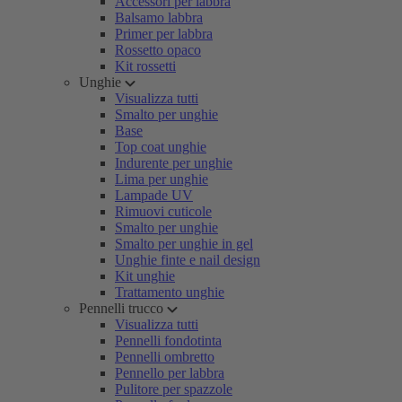
Accessori per labbra
Balsamo labbra
Primer per labbra
Rossetto opaco
Kit rossetti
Unghie
Visualizza tutti
Smalto per unghie
Base
Top coat unghie
Indurente per unghie
Lima per unghie
Lampade UV
Rimuovi cuticole
Smalto per unghie
Smalto per unghie in gel
Unghie finte e nail design
Kit unghie
Trattamento unghie
Pennelli trucco
Visualizza tutti
Pennelli fondotinta
Pennelli ombretto
Pennello per labbra
Pulitore per spazzole