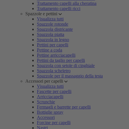
Trattamento capelli alla cheratina
Trattamento capelli ricci
Spazzole e pettini
Visualizza tutti
Spazzole rotonde
Spazzola districante
Spazzola piatta
Spazzola in legno
Pettini per capelli
Pettine a coda
Pettine arricciacapelli
Pettini da taglio per capelli
Spazzola con setole di cinghiale
Spazzola scheletro
Spazzole per il massaggio della testa
Accessori per capelli
Visualizza tutti
Fascette per capelli
Arricciacapelli
Scrunchie
Fermagli e barrette per capelli
Bottiglie spray
Accessori
Forcine per capelli
Nastri