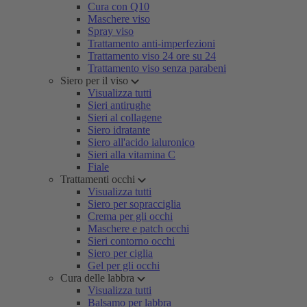
Cura con Q10
Maschere viso
Spray viso
Trattamento anti-imperfezioni
Trattamento viso 24 ore su 24
Trattamento viso senza parabeni
Siero per il viso
Visualizza tutti
Sieri antirughe
Sieri al collagene
Siero idratante
Siero all'acido ialuronico
Sieri alla vitamina C
Fiale
Trattamenti occhi
Visualizza tutti
Siero per sopracciglia
Crema per gli occhi
Maschere e patch occhi
Sieri contorno occhi
Siero per ciglia
Gel per gli occhi
Cura delle labbra
Visualizza tutti
Balsamo per labbra