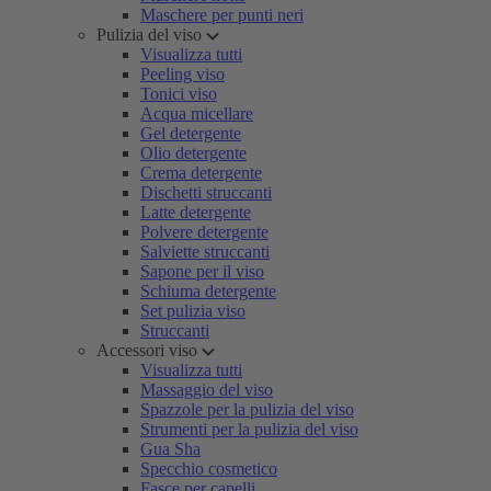
Maschere per punti neri
Pulizia del viso
Visualizza tutti
Peeling viso
Tonici viso
Acqua micellare
Gel detergente
Olio detergente
Crema detergente
Dischetti struccanti
Latte detergente
Polvere detergente
Salviette struccanti
Sapone per il viso
Schiuma detergente
Set pulizia viso
Struccanti
Accessori viso
Visualizza tutti
Massaggio del viso
Spazzole per la pulizia del viso
Strumenti per la pulizia del viso
Gua Sha
Specchio cosmetico
Fasce per capelli