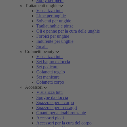
Spray per piedi
Trattamenti unghie
Visualizza tutti
Lime per unghie
Solventi per unghie
Tagliaunghie e pinze
Oli e penne per la cura delle unghie
Forbici per unghie
Indurente per unghie
Smalti
Cofanetti beauty
Visualizza tutti
Set bagno e doccia
Set pedicure
Cofanetti regalo
Set manicure
Cofanetti corpo
Accessori
Visualizza tutti
Spugne da doccia
Spazzole per il corpo
Spazzole per massaggi
Guanti per autoabbronzante
Accessori piedi
Accessori per la cura del corpo