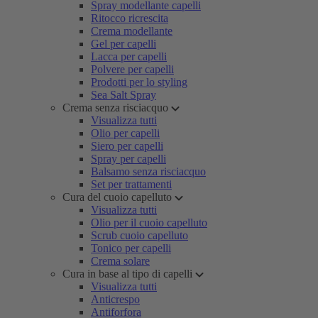
Spray modellante capelli
Ritocco ricrescita
Crema modellante
Gel per capelli
Lacca per capelli
Polvere per capelli
Prodotti per lo styling
Sea Salt Spray
Crema senza risciacquo
Visualizza tutti
Olio per capelli
Siero per capelli
Spray per capelli
Balsamo senza risciacquo
Set per trattamenti
Cura del cuoio capelluto
Visualizza tutti
Olio per il cuoio capelluto
Scrub cuoio capelluto
Tonico per capelli
Crema solare
Cura in base al tipo di capelli
Visualizza tutti
Anticrespo
Antiforfora