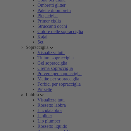
Ombretti glitter
Palette di ombretti
Piegaciglia
Primer ciglia
Struccanti occhi
Colore delle sopracciglia
Kajal
Set
Sopracciglia
Visualizza tutti
Tintura sopracciglia
Gel sopracciglia
Crema sopracciglia
Polvere per sopracciglia
Matite per sopracciglia
Forbici per sopracciglia
Pinzette
Labbra
Visualizza tutti
Rossetto labbra
Lucidalabbra
Lipliner
Lip plumper
Rossetto liquido