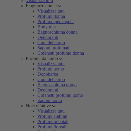
Visualizza tutti
Fragranze donna
Visualizza tutti
Profumi donna
Profumo per capelli
Body mist
Bagnoschiuma donna
Deodoranti
Cura del corpo
Saponi profumati
Cofanetti profumo donna
Profumi da uomo
Visualizza tutti
Profumi uomo
Dopobarba
Cura del corpo
Bagnoschiuma uomo
Deodoranti
Cofanetti profumo uomo
Saponi uomo
Note olfattive
Visualizza tutti
Profumi ambrati
Profumi orientali
Profumi floreali