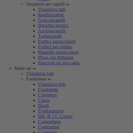
Strumenti per capelli
Visualizza tutti
Raddrizzatore
Arricciacapelli
Bigodini termici
Asciugacapelli
Tagliacapelli
Forbici parrucchiere
Forbici per sfoltire
Mantelle parrucchiere
Phon con diffusore
Spazzola ad aria calda
Make-up
Visualizza tutti
Fondotinta
Visualizza tutti
Fondotinta
Correttore
Cipria
Blush
Evidenziatore
BB- & CC-Cream
Camouflage
Contouring
Correttore