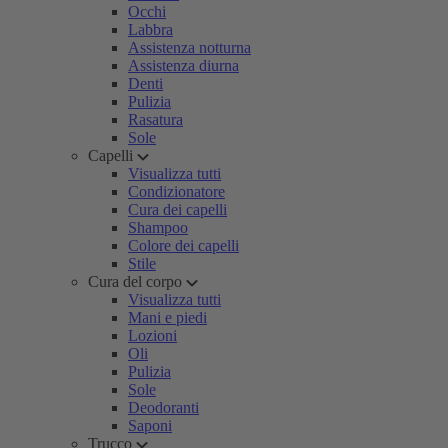
Occhi
Labbra
Assistenza notturna
Assistenza diurna
Denti
Pulizia
Rasatura
Sole
Capelli
Visualizza tutti
Condizionatore
Cura dei capelli
Shampoo
Colore dei capelli
Stile
Cura del corpo
Visualizza tutti
Mani e piedi
Lozioni
Oli
Pulizia
Sole
Deodoranti
Saponi
Trucco