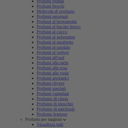
Profumi fruttati
Profumi freschi
Molecola di profumo
Profumi agrumati
Profumi al bergamotto
Profumi al bucato fresco
Profumi al cocco
Profumi al gelsomino
Profumi al mughetto
Profumi al sandalo
Profumi al vetiver
Profumi all'oud
Profumi alla mela
Profumi alla rosa
Profumi alla viola
Profumi aromatici
Profumi chypre
Profumi speziati
Profumi vanigliati
Profumo di cipria
Profumo di muschio
Profumo di patchouli
Profumo legnoso
Profumi per stagioni
Visualizza tutti