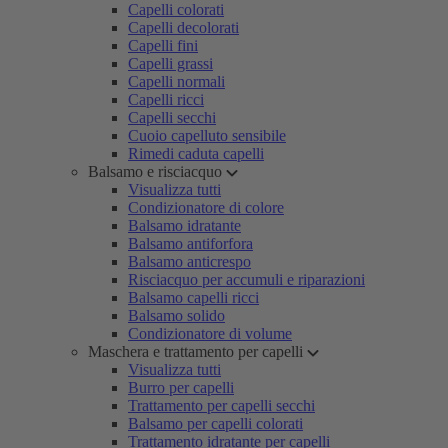
Capelli colorati
Capelli decolorati
Capelli fini
Capelli grassi
Capelli normali
Capelli ricci
Capelli secchi
Cuoio capelluto sensibile
Rimedi caduta capelli
Balsamo e risciacquo
Visualizza tutti
Condizionatore di colore
Balsamo idratante
Balsamo antiforfora
Balsamo anticrespo
Risciacquo per accumuli e riparazioni
Balsamo capelli ricci
Balsamo solido
Condizionatore di volume
Maschera e trattamento per capelli
Visualizza tutti
Burro per capelli
Trattamento per capelli secchi
Balsamo per capelli colorati
Trattamento idratante per capelli