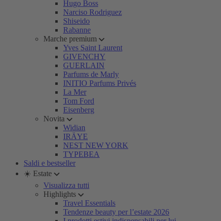
Hugo Boss
Narciso Rodriguez
Shiseido
Rabanne
Marche premium
Yves Saint Laurent
GIVENCHY
GUERLAIN
Parfums de Marly
INITIO Parfums Privés
La Mer
Tom Ford
Eisenberg
Novita
Widian
IRÄYE
NEST NEW YORK
TYPEBEA
Saldi e bestseller
☀️ Estate
Visualizza tutti
Highlights
Travel Essentials
Tendenze beauty per l’estate 2026
I prodotti estivi indispensabili per lui