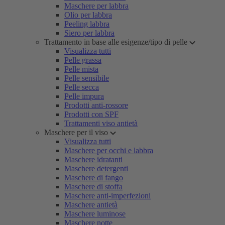
Maschere per labbra
Olio per labbra
Peeling labbra
Siero per labbra
Trattamento in base alle esigenze/tipo di pelle
Visualizza tutti
Pelle grassa
Pelle mista
Pelle sensibile
Pelle secca
Pelle impura
Prodotti anti-rossore
Prodotti con SPF
Trattamenti viso antietà
Maschere per il viso
Visualizza tutti
Maschere per occhi e labbra
Maschere idratanti
Maschere detergenti
Maschere di fango
Maschere di stoffa
Maschere anti-imperfezioni
Maschere antietà
Maschere luminose
Maschere notte