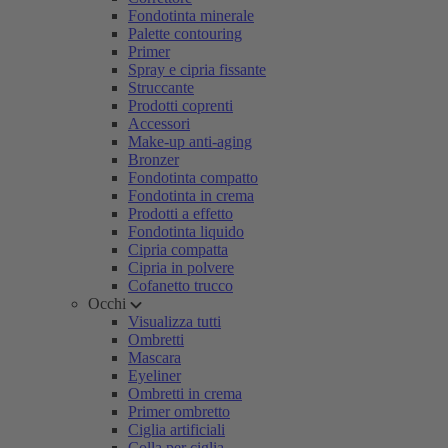
Fondotinta minerale
Palette contouring
Primer
Spray e cipria fissante
Struccante
Prodotti coprenti
Accessori
Make-up anti-aging
Bronzer
Fondotinta compatto
Fondotinta in crema
Prodotti a effetto
Fondotinta liquido
Cipria compatta
Cipria in polvere
Cofanetto trucco
Occhi
Visualizza tutti
Ombretti
Mascara
Eyeliner
Ombretti in crema
Primer ombretto
Ciglia artificiali
Colla per ciglia