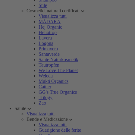
Stile
Cosmetici naturali certificati
Visualizza tutti
MÁDARA
Hej Organic
Heliotrop
Lavera
Logona
Primavera
Santaverde
Sante Naturkosmetik
Tautropfen
We Love The Planet
Weleda
Mukti Organics
Cattier
GG's True Organics
Trilogy
Zao
Salute
Visualizza tutti
Bende e Medicazione
Visualizza tutti
Guarigione delle ferite