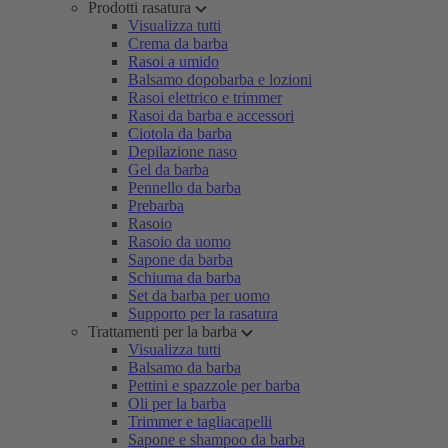
Prodotti rasatura
Visualizza tutti
Crema da barba
Rasoi a umido
Balsamo dopobarba e lozioni
Rasoi elettrico e trimmer
Rasoi da barba e accessori
Ciotola da barba
Depilazione naso
Gel da barba
Pennello da barba
Prebarba
Rasoio
Rasoio da uomo
Sapone da barba
Schiuma da barba
Set da barba per uomo
Supporto per la rasatura
Trattamenti per la barba
Visualizza tutti
Balsamo da barba
Pettini e spazzole per barba
Oli per la barba
Trimmer e tagliacapelli
Sapone e shampoo da barba