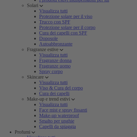
Solari
Visualizza tutti
Protezione solare per il viso
Trucco con SPF
Protezione solare per il corpo
Cura dei capelli con SPF
Doposole
Autoabbronzante
Fragranze estive
Visualizza tutti
Fragranze donna
Fragranze uomo
Spray corpo
Skincare
Visualizza tutti
Viso & Cura del corpo
Cura dei capelli
Make-up e trend estivi
Visualizza tutti
Face mist e spray fissanti
Make-up waterproof
Smalto per unghie
Capelli da spiaggia
Profumi