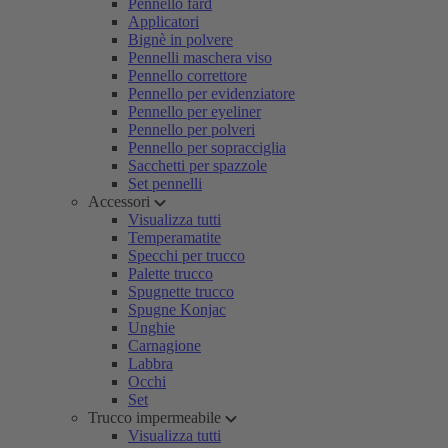
Pennello fard
Applicatori
Bignè in polvere
Pennelli maschera viso
Pennello correttore
Pennello per evidenziatore
Pennello per eyeliner
Pennello per polveri
Pennello per sopracciglia
Sacchetti per spazzole
Set pennelli
Accessori
Visualizza tutti
Temperamatite
Specchi per trucco
Palette trucco
Spugnette trucco
Spugne Konjac
Unghie
Carnagione
Labbra
Occhi
Set
Trucco impermeabile
Visualizza tutti