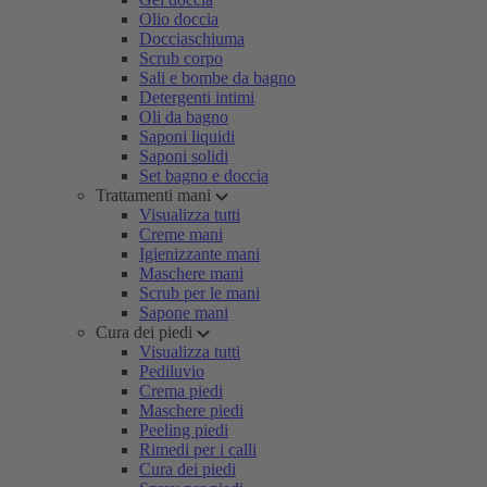
Olio doccia
Docciaschiuma
Scrub corpo
Sali e bombe da bagno
Detergenti intimi
Oli da bagno
Saponi liquidi
Saponi solidi
Set bagno e doccia
Trattamenti mani
Visualizza tutti
Creme mani
Igienizzante mani
Maschere mani
Scrub per le mani
Sapone mani
Cura dei piedi
Visualizza tutti
Pediluvio
Crema piedi
Maschere piedi
Peeling piedi
Rimedi per i calli
Cura dei piedi