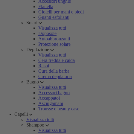
Accessori unghie
Flanella
Gioielli per mani e piedi
Guanti esfolianti
Solari
Visualizza tutti
Doposole
Autoabbronzanti
Protezione solare
Depilazione
Visualizza tutti
Cera fredda e calda
Rasoi
Cura della barba
Crema depilatoria
Bagno
Visualizza tutti
Accessori bagno
Accappatoi
Asciugamani
Trousse e beauty case
Capelli
Visualizza tutti
Shampoo
Visualizza tutti