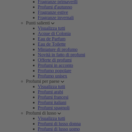
Fragranze primaverili
Profumi d'autunno
Fragranze estive
Fragranze invernali
Punti salienti
Visualizza tutti
Acque di Colonia
Eau de Parfum
Eau de Toilette
Miniature di profumo
Novità in fatto di profumi
Offerte di profumi
Profumi in acconto
Profumo popolare
Profumo unisex
Profumi per paese
Visualizza tutti
Profumi arabi
Profumi francesi
Profumi italiani
Profumi spagnoli
Profumi di lusso
Visualizza tutti
Profumi di lusso donna
Profumi di lusso uomo