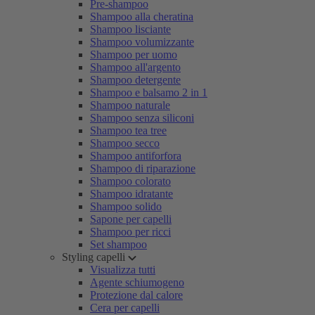
Pre-shampoo
Shampoo alla cheratina
Shampoo lisciante
Shampoo volumizzante
Shampoo per uomo
Shampoo all'argento
Shampoo detergente
Shampoo e balsamo 2 in 1
Shampoo naturale
Shampoo senza siliconi
Shampoo tea tree
Shampoo secco
Shampoo antiforfora
Shampoo di riparazione
Shampoo colorato
Shampoo idratante
Shampoo solido
Sapone per capelli
Shampoo per ricci
Set shampoo
Styling capelli
Visualizza tutti
Agente schiumogeno
Protezione dal calore
Cera per capelli