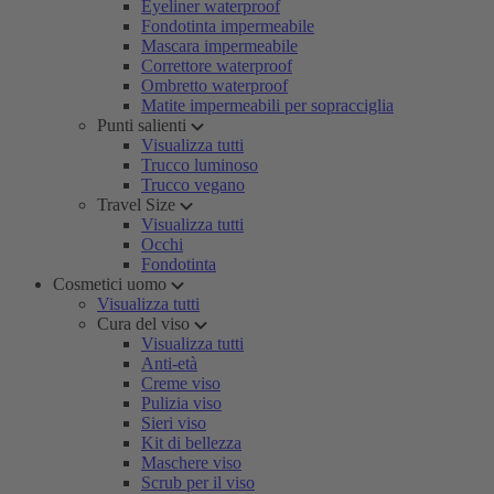
Eyeliner waterproof
Fondotinta impermeabile
Mascara impermeabile
Correttore waterproof
Ombretto waterproof
Matite impermeabili per sopracciglia
Punti salienti
Visualizza tutti
Trucco luminoso
Trucco vegano
Travel Size
Visualizza tutti
Occhi
Fondotinta
Cosmetici uomo
Visualizza tutti
Cura del viso
Visualizza tutti
Anti-età
Creme viso
Pulizia viso
Sieri viso
Kit di bellezza
Maschere viso
Scrub per il viso