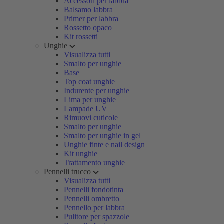
Accessori per labbra
Balsamo labbra
Primer per labbra
Rossetto opaco
Kit rossetti
Unghie
Visualizza tutti
Smalto per unghie
Base
Top coat unghie
Indurente per unghie
Lima per unghie
Lampade UV
Rimuovi cuticole
Smalto per unghie
Smalto per unghie in gel
Unghie finte e nail design
Kit unghie
Trattamento unghie
Pennelli trucco
Visualizza tutti
Pennelli fondotinta
Pennelli ombretto
Pennello per labbra
Pulitore per spazzole