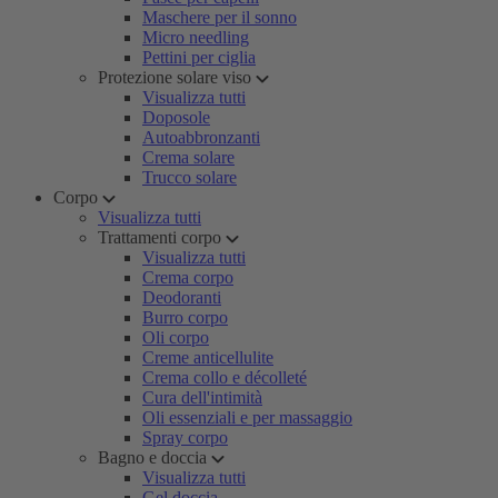
Maschere per il sonno
Micro needling
Pettini per ciglia
Protezione solare viso
Visualizza tutti
Doposole
Autoabbronzanti
Crema solare
Trucco solare
Corpo
Visualizza tutti
Trattamenti corpo
Visualizza tutti
Crema corpo
Deodoranti
Burro corpo
Oli corpo
Creme anticellulite
Crema collo e décolleté
Cura dell'intimità
Oli essenziali e per massaggio
Spray corpo
Bagno e doccia
Visualizza tutti
Gel doccia