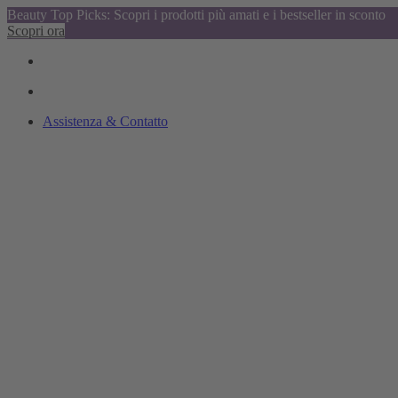
Beauty Top Picks: Scopri i prodotti più amati e i bestseller in sconto
Scopri ora
Assistenza & Contatto