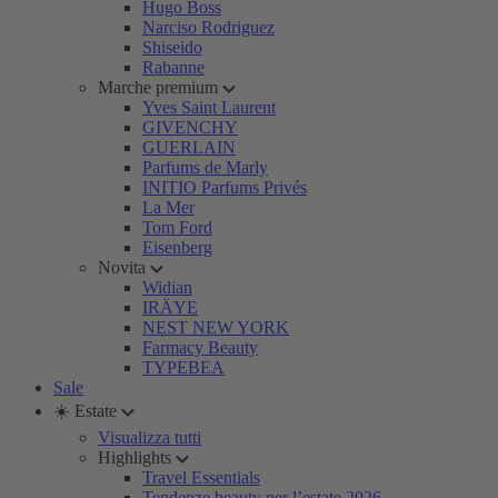
Hugo Boss
Narciso Rodriguez
Shiseido
Rabanne
Marche premium
Yves Saint Laurent
GIVENCHY
GUERLAIN
Parfums de Marly
INITIO Parfums Privés
La Mer
Tom Ford
Eisenberg
Novita
Widian
IRÄYE
NEST NEW YORK
Farmacy Beauty
TYPEBEA
Sale
☀️ Estate
Visualizza tutti
Highlights
Travel Essentials
Tendenze beauty per l’estate 2026