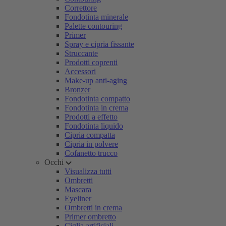
Correttore
Fondotinta minerale
Palette contouring
Primer
Spray e cipria fissante
Struccante
Prodotti coprenti
Accessori
Make-up anti-aging
Bronzer
Fondotinta compatto
Fondotinta in crema
Prodotti a effetto
Fondotinta liquido
Cipria compatta
Cipria in polvere
Cofanetto trucco
Occhi
Visualizza tutti
Ombretti
Mascara
Eyeliner
Ombretti in crema
Primer ombretto
Ciglia artificiali