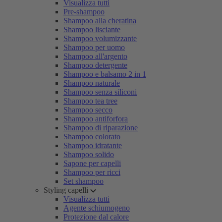
Visualizza tutti
Pre-shampoo
Shampoo alla cheratina
Shampoo lisciante
Shampoo volumizzante
Shampoo per uomo
Shampoo all'argento
Shampoo detergente
Shampoo e balsamo 2 in 1
Shampoo naturale
Shampoo senza siliconi
Shampoo tea tree
Shampoo secco
Shampoo antiforfora
Shampoo di riparazione
Shampoo colorato
Shampoo idratante
Shampoo solido
Sapone per capelli
Shampoo per ricci
Set shampoo
Styling capelli
Visualizza tutti
Agente schiumogeno
Protezione dal calore