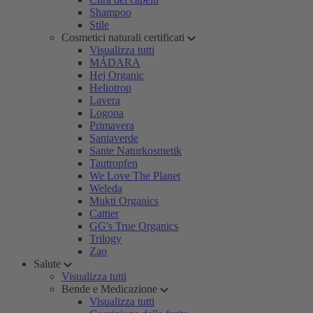
Shampoo
Stile
Cosmetici naturali certificati
Visualizza tutti
MÁDARA
Hej Organic
Heliotrop
Lavera
Logona
Primavera
Santaverde
Sante Naturkosmetik
Tautropfen
We Love The Planet
Weleda
Mukti Organics
Cattier
GG's True Organics
Trilogy
Zao
Salute
Visualizza tutti
Bende e Medicazione
Visualizza tutti