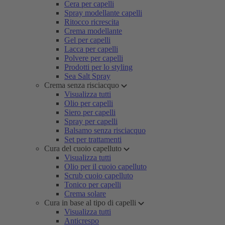
Cera per capelli
Spray modellante capelli
Ritocco ricrescita
Crema modellante
Gel per capelli
Lacca per capelli
Polvere per capelli
Prodotti per lo styling
Sea Salt Spray
Crema senza risciacquo
Visualizza tutti
Olio per capelli
Siero per capelli
Spray per capelli
Balsamo senza risciacquo
Set per trattamenti
Cura del cuoio capelluto
Visualizza tutti
Olio per il cuoio capelluto
Scrub cuoio capelluto
Tonico per capelli
Crema solare
Cura in base al tipo di capelli
Visualizza tutti
Anticrespo