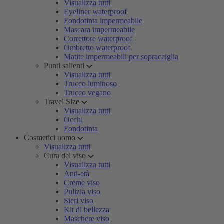
Visualizza tutti
Eyeliner waterproof
Fondotinta impermeabile
Mascara impermeabile
Correttore waterproof
Ombretto waterproof
Matite impermeabili per sopracciglia
Punti salienti
Visualizza tutti
Trucco luminoso
Trucco vegano
Travel Size
Visualizza tutti
Occhi
Fondotinta
Cosmetici uomo
Visualizza tutti
Cura del viso
Visualizza tutti
Anti-età
Creme viso
Pulizia viso
Sieri viso
Kit di bellezza
Maschere viso