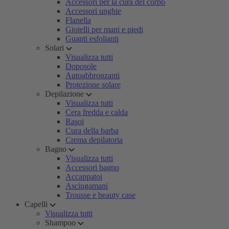
Accessori per la cura del corpo
Accessori unghie
Flanella
Gioielli per mani e piedi
Guanti esfolianti
Solari
Visualizza tutti
Doposole
Autoabbronzanti
Protezione solare
Depilazione
Visualizza tutti
Cera fredda e calda
Rasoi
Cura della barba
Crema depilatoria
Bagno
Visualizza tutti
Accessori bagno
Accappatoi
Asciugamani
Trousse e beauty case
Capelli
Visualizza tutti
Shampoo