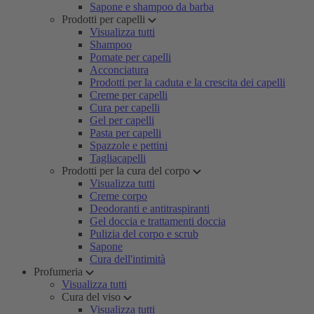
Sapone e shampoo da barba
Prodotti per capelli
Visualizza tutti
Shampoo
Pomate per capelli
Acconciatura
Prodotti per la caduta e la crescita dei capelli
Creme per capelli
Cura per capelli
Gel per capelli
Pasta per capelli
Spazzole e pettini
Tagliacapelli
Prodotti per la cura del corpo
Visualizza tutti
Creme corpo
Deodoranti e antitraspiranti
Gel doccia e trattamenti doccia
Pulizia del corpo e scrub
Sapone
Cura dell'intimità
Profumeria
Visualizza tutti
Cura del viso
Visualizza tutti