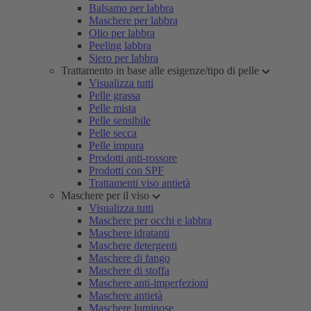
Balsamo per labbra
Maschere per labbra
Olio per labbra
Peeling labbra
Siero per labbra
Trattamento in base alle esigenze/tipo di pelle
Visualizza tutti
Pelle grassa
Pelle mista
Pelle sensibile
Pelle secca
Pelle impura
Prodotti anti-rossore
Prodotti con SPF
Trattamenti viso antietà
Maschere per il viso
Visualizza tutti
Maschere per occhi e labbra
Maschere idratanti
Maschere detergenti
Maschere di fango
Maschere di stoffa
Maschere anti-imperfezioni
Maschere antietà
Maschere luminose