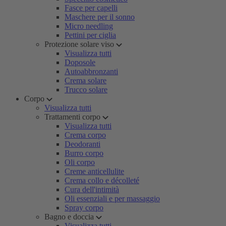
Fasce per capelli
Maschere per il sonno
Micro needling
Pettini per ciglia
Protezione solare viso
Visualizza tutti
Doposole
Autoabbronzanti
Crema solare
Trucco solare
Corpo
Visualizza tutti
Trattamenti corpo
Visualizza tutti
Crema corpo
Deodoranti
Burro corpo
Oli corpo
Creme anticellulite
Crema collo e décolleté
Cura dell'intimità
Oli essenziali e per massaggio
Spray corpo
Bagno e doccia
Visualizza tutti