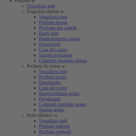
Profumi
Visualizza tutti
Fragranze donna
Visualizza tutti
Profumi donna
Profumo per capelli
Body mist
Bagnoschiuma donna
Deodoranti
Cura del corpo
Saponi profumati
Cofanetti profumo donna
Profumi da uomo
Visualizza tutti
Profumi uomo
Dopobarba
Cura del corpo
Bagnoschiuma uomo
Deodoranti
Cofanetti profumo uomo
Saponi uomo
Note olfattive
Visualizza tutti
Profumi ambrati
Profumi orientali