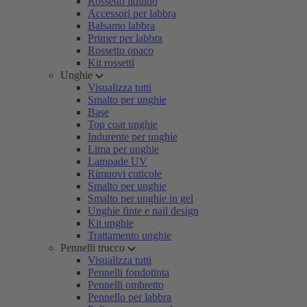
Rossetto liquido
Accessori per labbra
Balsamo labbra
Primer per labbra
Rossetto opaco
Kit rossetti
Unghie
Visualizza tutti
Smalto per unghie
Base
Top coat unghie
Indurente per unghie
Lima per unghie
Lampade UV
Rimuovi cuticole
Smalto per unghie
Smalto per unghie in gel
Unghie finte e nail design
Kit unghie
Trattamento unghie
Pennelli trucco
Visualizza tutti
Pennelli fondotinta
Pennelli ombretto
Pennello per labbra