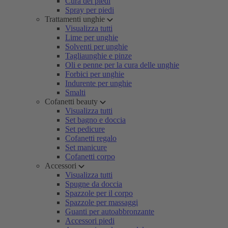
Cura dei piedi
Spray per piedi
Trattamenti unghie
Visualizza tutti
Lime per unghie
Solventi per unghie
Tagliaunghie e pinze
Oli e penne per la cura delle unghie
Forbici per unghie
Indurente per unghie
Smalti
Cofanetti beauty
Visualizza tutti
Set bagno e doccia
Set pedicure
Cofanetti regalo
Set manicure
Cofanetti corpo
Accessori
Visualizza tutti
Spugne da doccia
Spazzole per il corpo
Spazzole per massaggi
Guanti per autoabbronzante
Accessori piedi