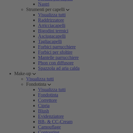
Nastri
Strumenti per capelli
Visualizza tutti
Raddrizzatore
Arricciacapelli
Bigodini termici
Asciugacapelli
Tagliacapelli
Forbici parrucchiere
Forbici per sfoltire
Mantelle parrucchiere
Phon con diffusore
Spazzola ad aria calda
Make-up
Visualizza tutti
Fondotinta
Visualizza tutti
Fondotinta
Correttore
Cipria
Blush
Evidenziatore
BB- & CC-Cream
Camouflage
Contouring