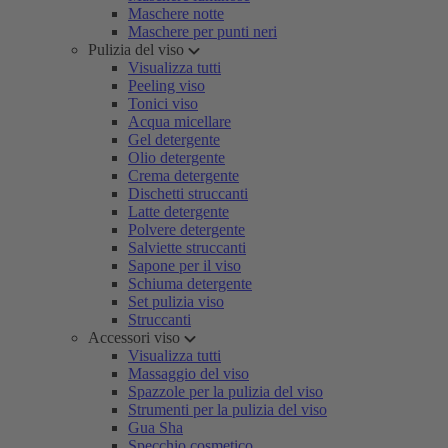
Maschere notte
Maschere per punti neri
Pulizia del viso
Visualizza tutti
Peeling viso
Tonici viso
Acqua micellare
Gel detergente
Olio detergente
Crema detergente
Dischetti struccanti
Latte detergente
Polvere detergente
Salviette struccanti
Sapone per il viso
Schiuma detergente
Set pulizia viso
Struccanti
Accessori viso
Visualizza tutti
Massaggio del viso
Spazzole per la pulizia del viso
Strumenti per la pulizia del viso
Gua Sha
Specchio cosmetico