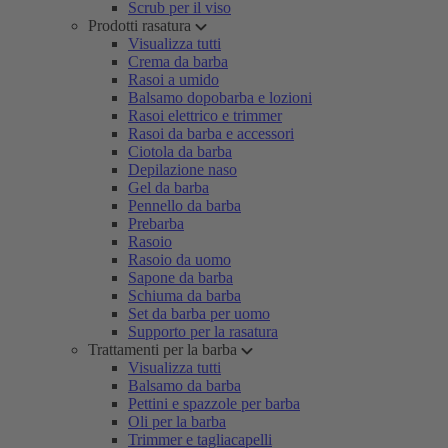
Scrub per il viso
Prodotti rasatura
Visualizza tutti
Crema da barba
Rasoi a umido
Balsamo dopobarba e lozioni
Rasoi elettrico e trimmer
Rasoi da barba e accessori
Ciotola da barba
Depilazione naso
Gel da barba
Pennello da barba
Prebarba
Rasoio
Rasoio da uomo
Sapone da barba
Schiuma da barba
Set da barba per uomo
Supporto per la rasatura
Trattamenti per la barba
Visualizza tutti
Balsamo da barba
Pettini e spazzole per barba
Oli per la barba
Trimmer e tagliacapelli