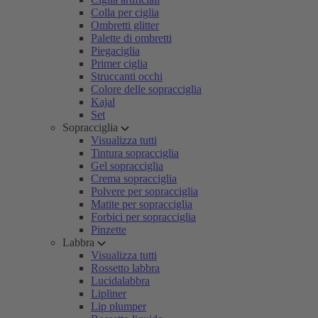
Colla per ciglia
Ombretti glitter
Palette di ombretti
Piegaciglia
Primer ciglia
Struccanti occhi
Colore delle sopracciglia
Kajal
Set
Sopracciglia
Visualizza tutti
Tintura sopracciglia
Gel sopracciglia
Crema sopracciglia
Polvere per sopracciglia
Matite per sopracciglia
Forbici per sopracciglia
Pinzette
Labbra
Visualizza tutti
Rossetto labbra
Lucidalabbra
Lipliner
Lip plumper