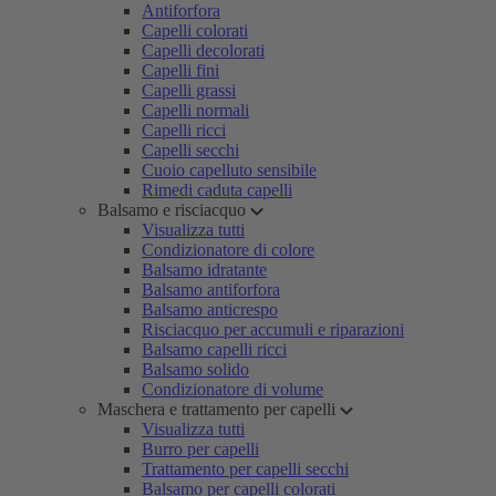
Antiforfora
Capelli colorati
Capelli decolorati
Capelli fini
Capelli grassi
Capelli normali
Capelli ricci
Capelli secchi
Cuoio capelluto sensibile
Rimedi caduta capelli
Balsamo e risciacquo
Visualizza tutti
Condizionatore di colore
Balsamo idratante
Balsamo antiforfora
Balsamo anticrespo
Risciacquo per accumuli e riparazioni
Balsamo capelli ricci
Balsamo solido
Condizionatore di volume
Maschera e trattamento per capelli
Visualizza tutti
Burro per capelli
Trattamento per capelli secchi
Balsamo per capelli colorati