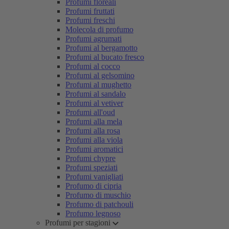
Profumi floreali
Profumi fruttati
Profumi freschi
Molecola di profumo
Profumi agrumati
Profumi al bergamotto
Profumi al bucato fresco
Profumi al cocco
Profumi al gelsomino
Profumi al mughetto
Profumi al sandalo
Profumi al vetiver
Profumi all'oud
Profumi alla mela
Profumi alla rosa
Profumi alla viola
Profumi aromatici
Profumi chypre
Profumi speziati
Profumi vanigliati
Profumo di cipria
Profumo di muschio
Profumo di patchouli
Profumo legnoso
Profumi per stagioni