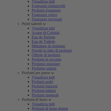
Visualizza tutti
Fragranze primaverili
Profumi d'autunno
Fragranze estive
Fragranze invernali
Punti salienti
Visualizza tutti
Acque di Colonia
Eau de Parfum
Eau de Toilette
Miniature di profumo
Novità in fatto di profumi
Offerte di profumi
Profumi in acconto
Profumo popolare
Profumo unisex
Profumi per paese
Visualizza tutti
Profumi arabi
Profumi francesi
Profumi italiani
Profumi spagnoli
Profumi di lusso
Visualizza tutti
Profumi di lusso donna