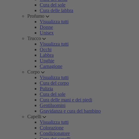
Cura del sole
Cura delle labbra
Profumo
Visualizza tutti
Donne
Unisex
Trucco
Visualizza tutti
Occhi
Labbra
Unghie
Carnagione
Corpo
Visualizza tutti
Cura del corpo
Pulizia
Cura del sole
Cura delle mani e dei piedi
Gentiluomini
Gravidanza e cura del bambino
Capelli
Visualizza tutti
Colorazione
Condizionatore
Cura dei capelli