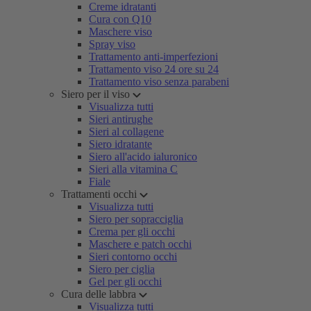
Creme idratanti
Cura con Q10
Maschere viso
Spray viso
Trattamento anti-imperfezioni
Trattamento viso 24 ore su 24
Trattamento viso senza parabeni
Siero per il viso
Visualizza tutti
Sieri antirughe
Sieri al collagene
Siero idratante
Siero all'acido ialuronico
Sieri alla vitamina C
Fiale
Trattamenti occhi
Visualizza tutti
Siero per sopracciglia
Crema per gli occhi
Maschere e patch occhi
Sieri contorno occhi
Siero per ciglia
Gel per gli occhi
Cura delle labbra
Visualizza tutti