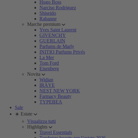
Hugo Boss
Narciso Rodriguez
Shiseido
Rabanne
Marche premium
Yves Saint Laurent
GIVENCHY
GUERLAIN
Parfums de Marly
INITIO Parfums Privés
La Mer
Tom Ford
Eisenberg
Novita
Widian
IRÄYE
NEST NEW YORK
Farmacy Beauty
TYPEBEA
Sale
☀️ Estate
Visualizza tutti
Highlights
Travel Essentials
Tendenze beauty per l’estate 2026