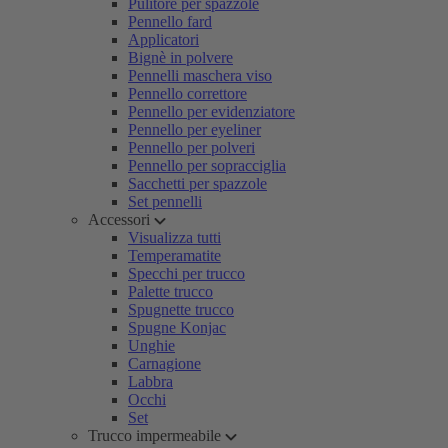
Pulitore per spazzole
Pennello fard
Applicatori
Bignè in polvere
Pennelli maschera viso
Pennello correttore
Pennello per evidenziatore
Pennello per eyeliner
Pennello per polveri
Pennello per sopracciglia
Sacchetti per spazzole
Set pennelli
Accessori
Visualizza tutti
Temperamatite
Specchi per trucco
Palette trucco
Spugnette trucco
Spugne Konjac
Unghie
Carnagione
Labbra
Occhi
Set
Trucco impermeabile