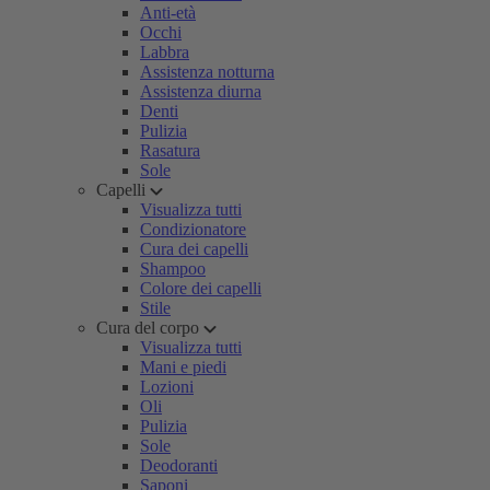
Anti-età
Occhi
Labbra
Assistenza notturna
Assistenza diurna
Denti
Pulizia
Rasatura
Sole
Capelli
Visualizza tutti
Condizionatore
Cura dei capelli
Shampoo
Colore dei capelli
Stile
Cura del corpo
Visualizza tutti
Mani e piedi
Lozioni
Oli
Pulizia
Sole
Deodoranti
Saponi