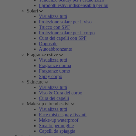
I prodotti estivi indispensabili per lui
Solari
Visualizza tutti
Protezione solare per il viso
Trucco con SPF
Protezione solare per il corpo
Cura dei capelli con SPF
Doposole
Autoabbronzante
Fragranze estive
Visualizza tutti
Fragranze donna
Fragranze uomo
Spray corpo
Skincare
Visualizza tutti
Viso & Cura del corpo
Cura dei capelli
Make-up e trend estivi
Visualizza tutti
Face mist e spray fissanti
Make-up waterproof
Smalto per unghie
Capelli da spiaggia