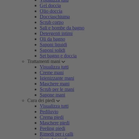
Gel doccia
Olio doccia
Docciaschiuma
Scrub corpo
Sali e bombe da bagno
Detergenti intimi
Oli da bagno
Saponi liquidi
Saponi solidi
Set bagno e doccia
Trattamenti mani
Visualizza tutti
Creme mani
Igienizzante mani
Maschere mani
Scrub per le mani
Sapone mani
Cura dei piedi
Visualizza tutti
Pediluvio
Crema piedi
Maschere piedi
Peeling piedi
Rimedi per i calli