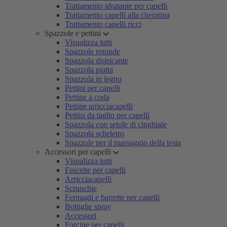
Trattamento idratante per capelli
Trattamento capelli alla cheratina
Trattamento capelli ricci
Spazzole e pettini
Visualizza tutti
Spazzole rotonde
Spazzola districante
Spazzola piatta
Spazzola in legno
Pettini per capelli
Pettine a coda
Pettine arricciacapelli
Pettini da taglio per capelli
Spazzola con setole di cinghiale
Spazzola scheletro
Spazzole per il massaggio della testa
Accessori per capelli
Visualizza tutti
Fascette per capelli
Arricciacapelli
Scrunchie
Fermagli e barrette per capelli
Bottiglie spray
Accessori
Forcine per capelli