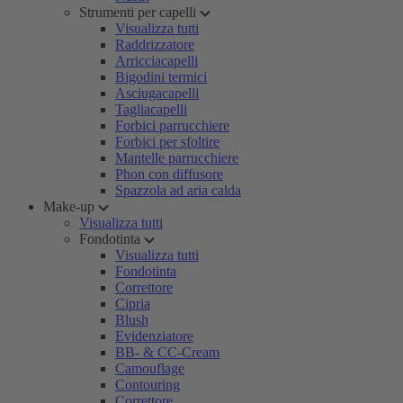
Strumenti per capelli
Visualizza tutti
Raddrizzatore
Arricciacapelli
Bigodini termici
Asciugacapelli
Tagliacapelli
Forbici parrucchiere
Forbici per sfoltire
Mantelle parrucchiere
Phon con diffusore
Spazzola ad aria calda
Make-up
Visualizza tutti
Fondotinta
Visualizza tutti
Fondotinta
Correttore
Cipria
Blush
Evidenziatore
BB- & CC-Cream
Camouflage
Contouring
Correttore