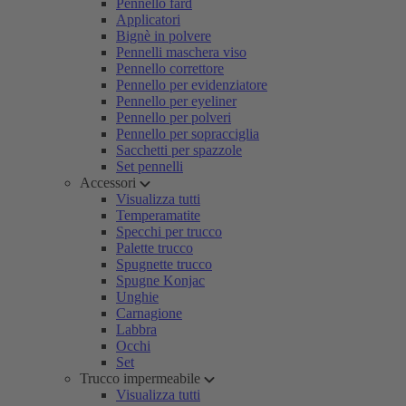
Pennello fard
Applicatori
Bignè in polvere
Pennelli maschera viso
Pennello correttore
Pennello per evidenziatore
Pennello per eyeliner
Pennello per polveri
Pennello per sopracciglia
Sacchetti per spazzole
Set pennelli
Accessori
Visualizza tutti
Temperamatite
Specchi per trucco
Palette trucco
Spugnette trucco
Spugne Konjac
Unghie
Carnagione
Labbra
Occhi
Set
Trucco impermeabile
Visualizza tutti