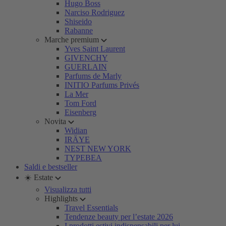
Hugo Boss
Narciso Rodriguez
Shiseido
Rabanne
Marche premium
Yves Saint Laurent
GIVENCHY
GUERLAIN
Parfums de Marly
INITIO Parfums Privés
La Mer
Tom Ford
Eisenberg
Novita
Widian
IRÄYE
NEST NEW YORK
TYPEBEA
Saldi e bestseller
☀️ Estate
Visualizza tutti
Highlights
Travel Essentials
Tendenze beauty per l’estate 2026
I prodotti estivi indispensabili per lui