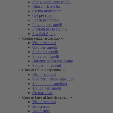
Spray modellante capelli
Ritocco ricrescita
Crema modellante
Gel per capelli
Lacca per capelli
Polvere per capelli
Prodotti per lo styling
Sea Salt Spray
Crema senza risciacquo
Visualizza tutti
Olio per capelli
Siero per capelli
Spray per capelli
Balsamo senza risciacquo
Set per trattamenti
Cura del cuoio capelluto
Visualizza tutti
Olio per il cuoio capelluto
Scrub cuoio capelluto
Tonico per capelli
Crema solare
Cura in base al tipo di capelli
Visualizza tutti
Anticrespo
Antiforfora