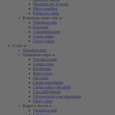
Maschere per il sonno
Micro needling
Pettini per ciglia
Protezione solare viso
Visualizza tutti
Doposole
Autoabbronzanti
Crema solare
Trucco solare
Corpo
Visualizza tutti
Trattamenti corpo
Visualizza tutti
Crema corpo
Deodoranti
Burro corpo
Oli corpo
Creme anticellulite
Crema collo e décolleté
Cura dell'intimità
Oli essenziali e per massaggio
Spray corpo
Bagno e doccia
Visualizza tutti
Gel doccia