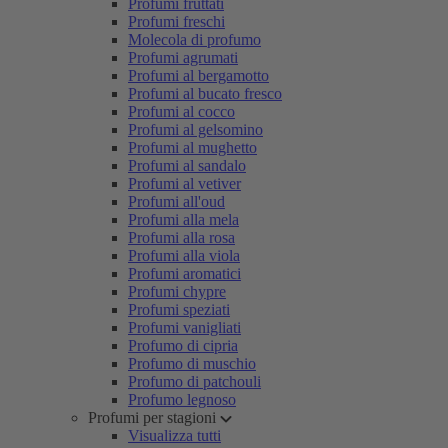
Profumi fruttati
Profumi freschi
Molecola di profumo
Profumi agrumati
Profumi al bergamotto
Profumi al bucato fresco
Profumi al cocco
Profumi al gelsomino
Profumi al mughetto
Profumi al sandalo
Profumi al vetiver
Profumi all'oud
Profumi alla mela
Profumi alla rosa
Profumi alla viola
Profumi aromatici
Profumi chypre
Profumi speziati
Profumi vanigliati
Profumo di cipria
Profumo di muschio
Profumo di patchouli
Profumo legnoso
Profumi per stagioni
Visualizza tutti