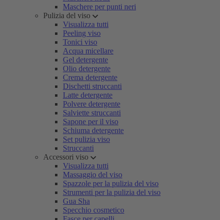
Maschere per punti neri
Pulizia del viso
Visualizza tutti
Peeling viso
Tonici viso
Acqua micellare
Gel detergente
Olio detergente
Crema detergente
Dischetti struccanti
Latte detergente
Polvere detergente
Salviette struccanti
Sapone per il viso
Schiuma detergente
Set pulizia viso
Struccanti
Accessori viso
Visualizza tutti
Massaggio del viso
Spazzole per la pulizia del viso
Strumenti per la pulizia del viso
Gua Sha
Specchio cosmetico
Fasce per capelli