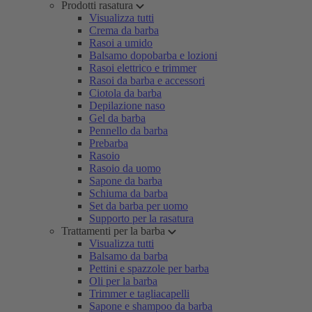
Prodotti rasatura
Visualizza tutti
Crema da barba
Rasoi a umido
Balsamo dopobarba e lozioni
Rasoi elettrico e trimmer
Rasoi da barba e accessori
Ciotola da barba
Depilazione naso
Gel da barba
Pennello da barba
Prebarba
Rasoio
Rasoio da uomo
Sapone da barba
Schiuma da barba
Set da barba per uomo
Supporto per la rasatura
Trattamenti per la barba
Visualizza tutti
Balsamo da barba
Pettini e spazzole per barba
Oli per la barba
Trimmer e tagliacapelli
Sapone e shampoo da barba