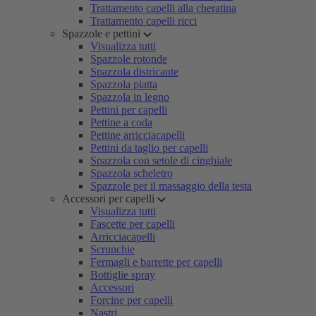
Trattamento capelli alla cheratina
Trattamento capelli ricci
Spazzole e pettini
Visualizza tutti
Spazzole rotonde
Spazzola districante
Spazzola piatta
Spazzola in legno
Pettini per capelli
Pettine a coda
Pettine arricciacapelli
Pettini da taglio per capelli
Spazzola con setole di cinghiale
Spazzola scheletro
Spazzole per il massaggio della testa
Accessori per capelli
Visualizza tutti
Fascette per capelli
Arricciacapelli
Scrunchie
Fermagli e barrette per capelli
Bottiglie spray
Accessori
Forcine per capelli
Nastri