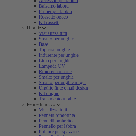
Accessori per labbra
Balsamo labbra
Primer per labbra
Rossetto opaco
Kit rossetti
Unghie
Visualizza tutti
Smalto per unghie
Base
Top coat unghie
Indurente per unghie
Lima per unghie
Lampade UV
Rimuovi cuticole
Smalto per unghie
Smalto per unghie in gel
Unghie finte e nail design
Kit unghie
Trattamento unghie
Pennelli trucco
Visualizza tutti
Pennelli fondotinta
Pennelli ombretto
Pennello per labbra
Pulitore per spazzole