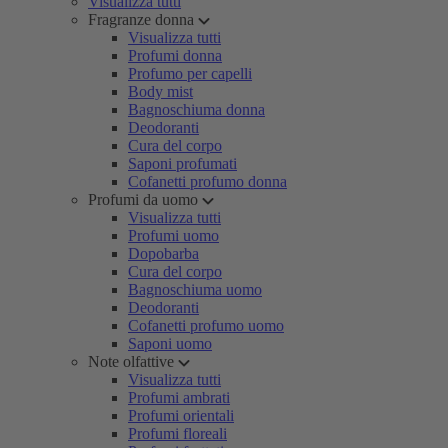
Visualizza tutti
Fragranze donna
Visualizza tutti
Profumi donna
Profumo per capelli
Body mist
Bagnoschiuma donna
Deodoranti
Cura del corpo
Saponi profumati
Cofanetti profumo donna
Profumi da uomo
Visualizza tutti
Profumi uomo
Dopobarba
Cura del corpo
Bagnoschiuma uomo
Deodoranti
Cofanetti profumo uomo
Saponi uomo
Note olfattive
Visualizza tutti
Profumi ambrati
Profumi orientali
Profumi floreali