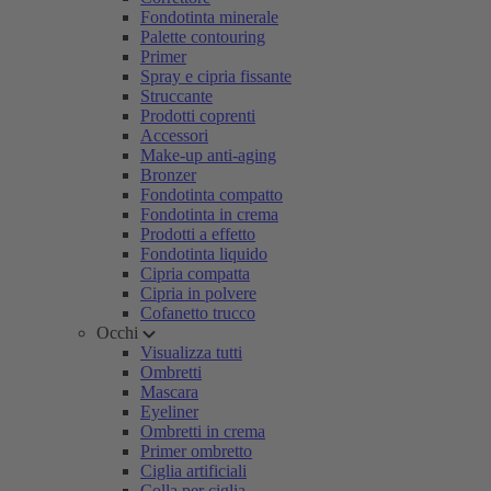
Fondotinta minerale
Palette contouring
Primer
Spray e cipria fissante
Struccante
Prodotti coprenti
Accessori
Make-up anti-aging
Bronzer
Fondotinta compatto
Fondotinta in crema
Prodotti a effetto
Fondotinta liquido
Cipria compatta
Cipria in polvere
Cofanetto trucco
Occhi
Visualizza tutti
Ombretti
Mascara
Eyeliner
Ombretti in crema
Primer ombretto
Ciglia artificiali
Colla per ciglia