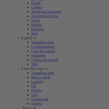
Occhi
Labbra
Assistenza notturna
Assistenza diurna
Denti
Pulizia
Rasatura
Sole
Capelli
Visualizza tutti
Condizionatore
Cura dei capelli
Shampoo
Colore dei capelli
Stile
Cura del corpo
Visualizza tutti
Mani e piedi
Lozioni
Oli
Pulizia
Sole
Deodoranti
Saponi
Trucco