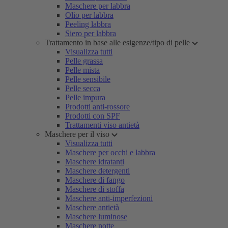
Maschere per labbra
Olio per labbra
Peeling labbra
Siero per labbra
Trattamento in base alle esigenze/tipo di pelle
Visualizza tutti
Pelle grassa
Pelle mista
Pelle sensibile
Pelle secca
Pelle impura
Prodotti anti-rossore
Prodotti con SPF
Trattamenti viso antietà
Maschere per il viso
Visualizza tutti
Maschere per occhi e labbra
Maschere idratanti
Maschere detergenti
Maschere di fango
Maschere di stoffa
Maschere anti-imperfezioni
Maschere antietà
Maschere luminose
Maschere notte