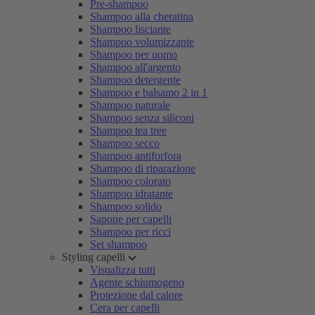
Pre-shampoo
Shampoo alla cheratina
Shampoo lisciante
Shampoo volumizzante
Shampoo per uomo
Shampoo all'argento
Shampoo detergente
Shampoo e balsamo 2 in 1
Shampoo naturale
Shampoo senza siliconi
Shampoo tea tree
Shampoo secco
Shampoo antiforfora
Shampoo di riparazione
Shampoo colorato
Shampoo idratante
Shampoo solido
Sapone per capelli
Shampoo per ricci
Set shampoo
Styling capelli
Visualizza tutti
Agente schiumogeno
Protezione dal calore
Cera per capelli