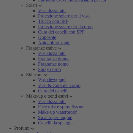
Solari
Visualizza tutti
Protezione solare per il viso
Trucco con SPF
Protezione solare per il corpo
Cura dei capelli con SPF
Doposole
Autoabbronzante
Fragranze estive
Visualizza tutti
Fragranze donna
Fragranze uomo
Spray corpo
Skincare
Visualizza tutti
Viso & Cura del corpo
Cura dei capelli
Make-up e trend estivi
Visualizza tutti
Face mist e spray fissanti
Make-up waterproof
Smalto per unghie
Capelli da spiaggia
Profumi