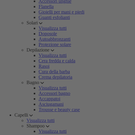
Accessori unghie
Flanella
Gioielli per mani e piedi
Guanti esfolianti
Solari
Visualizza tutti
Doposole
Autoabbronzanti
Protezione solare
Depilazione
Visualizza tutti
Cera fredda e calda
Rasoi
Cura della barba
Crema depilatoria
Bagno
Visualizza tutti
Accessori bagno
Accappatoi
Asciugamani
Trousse e beauty case
Capelli
Visualizza tutti
Shampoo
Visualizza tutti