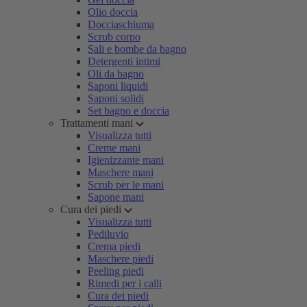
Olio doccia
Docciaschiuma
Scrub corpo
Sali e bombe da bagno
Detergenti intimi
Oli da bagno
Saponi liquidi
Saponi solidi
Set bagno e doccia
Trattamenti mani
Visualizza tutti
Creme mani
Igienizzante mani
Maschere mani
Scrub per le mani
Sapone mani
Cura dei piedi
Visualizza tutti
Pediluvio
Crema piedi
Maschere piedi
Peeling piedi
Rimedi per i calli
Cura dei piedi