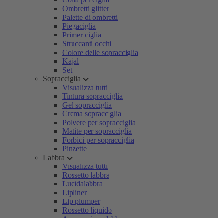
Ombretti glitter
Palette di ombretti
Piegaciglia
Primer ciglia
Struccanti occhi
Colore delle sopracciglia
Kajal
Set
Sopracciglia
Visualizza tutti
Tintura sopracciglia
Gel sopracciglia
Crema sopracciglia
Polvere per sopracciglia
Matite per sopracciglia
Forbici per sopracciglia
Pinzette
Labbra
Visualizza tutti
Rossetto labbra
Lucidalabbra
Lipliner
Lip plumper
Rossetto liquido