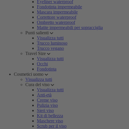
Eyeliner waterproof
Fondotinta impermeabile
Mascara impermeabile
Correttore waterproof
Ombretto waterproof
Matite impermeabili per sopracciglia
Punti salienti
Visualizza tutti
Trucco luminoso
Trucco vegano
Travel Size
Visualizza tutti
Occhi
Fondotinta
Cosmetici uomo
Visualizza tutti
Cura del viso
Visualizza tutti
Anti-età
Creme viso
Pulizia viso
Sieri viso
Kit di bellezza
Maschere viso
Scrub per il viso