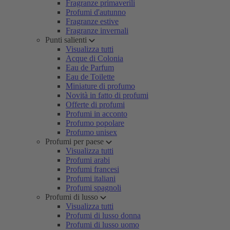
Fragranze primaverili
Profumi d'autunno
Fragranze estive
Fragranze invernali
Punti salienti
Visualizza tutti
Acque di Colonia
Eau de Parfum
Eau de Toilette
Miniature di profumo
Novità in fatto di profumi
Offerte di profumi
Profumi in acconto
Profumo popolare
Profumo unisex
Profumi per paese
Visualizza tutti
Profumi arabi
Profumi francesi
Profumi italiani
Profumi spagnoli
Profumi di lusso
Visualizza tutti
Profumi di lusso donna
Profumi di lusso uomo