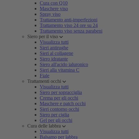
Cura con Q10
Maschere viso
Spray viso
Trattamento anti-imperfezioni
Trattamento viso 24 ore su 24
Trattamento viso senza parabeni
Siero per il viso
Visualizza tutti
Sieri antirughe
Sieri al collagene
Siero idratante
Siero all'acido ialuronico
Sieri alla vitamina C
Fiale
Trattamenti occhi
Visualizza tutti
Siero per sopracciglia
Crema per gli occhi
Maschere e patch occhi
Sieri contorno occhi
Siero per ciglia
Gel per gli occhi
Cura delle labbra
Visualizza tutti
Balsamo per labbra