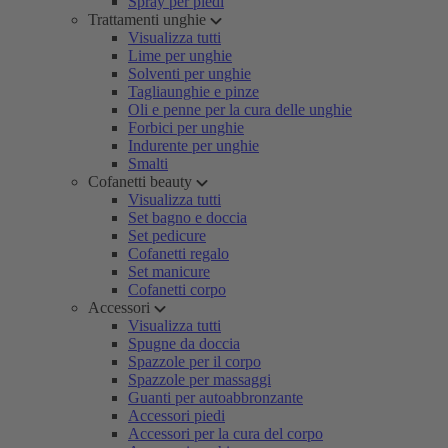
Spray per piedi
Trattamenti unghie
Visualizza tutti
Lime per unghie
Solventi per unghie
Tagliaunghie e pinze
Oli e penne per la cura delle unghie
Forbici per unghie
Indurente per unghie
Smalti
Cofanetti beauty
Visualizza tutti
Set bagno e doccia
Set pedicure
Cofanetti regalo
Set manicure
Cofanetti corpo
Accessori
Visualizza tutti
Spugne da doccia
Spazzole per il corpo
Spazzole per massaggi
Guanti per autoabbronzante
Accessori piedi
Accessori per la cura del corpo