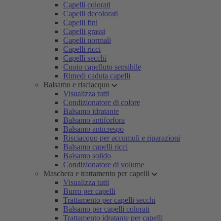
Capelli colorati
Capelli decolorati
Capelli fini
Capelli grassi
Capelli normali
Capelli ricci
Capelli secchi
Cuoio capelluto sensibile
Rimedi caduta capelli
Balsamo e risciacquo
Visualizza tutti
Condizionatore di colore
Balsamo idratante
Balsamo antiforfora
Balsamo anticrespo
Risciacquo per accumuli e riparazioni
Balsamo capelli ricci
Balsamo solido
Condizionatore di volume
Maschera e trattamento per capelli
Visualizza tutti
Burro per capelli
Trattamento per capelli secchi
Balsamo per capelli colorati
Trattamento idratante per capelli