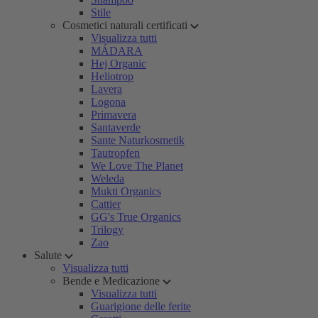
Stile
Cosmetici naturali certificati
Visualizza tutti
MÁDARA
Hej Organic
Heliotrop
Lavera
Logona
Primavera
Santaverde
Sante Naturkosmetik
Tautropfen
We Love The Planet
Weleda
Mukti Organics
Cattier
GG's True Organics
Trilogy
Zao
Salute
Visualizza tutti
Bende e Medicazione
Visualizza tutti
Guarigione delle ferite