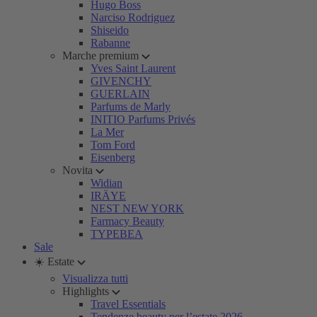
Hugo Boss
Narciso Rodriguez
Shiseido
Rabanne
Marche premium
Yves Saint Laurent
GIVENCHY
GUERLAIN
Parfums de Marly
INITIO Parfums Privés
La Mer
Tom Ford
Eisenberg
Novita
Widian
IRÄYE
NEST NEW YORK
Farmacy Beauty
TYPEBEA
Sale
☀️ Estate
Visualizza tutti
Highlights
Travel Essentials
Tendenze beauty per l’estate 2026