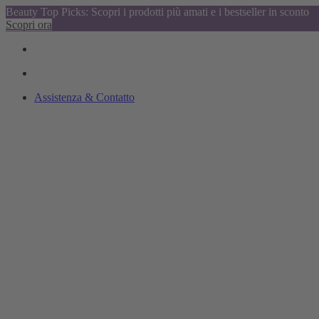
Beauty Top Picks: Scopri i prodotti più amati e i bestseller in sconto
Scopri ora
Assistenza & Contatto