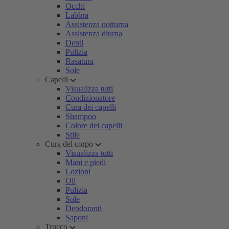
Occhi
Labbra
Assistenza notturna
Assistenza diurna
Denti
Pulizia
Rasatura
Sole
Capelli
Visualizza tutti
Condizionatore
Cura dei capelli
Shampoo
Colore dei capelli
Stile
Cura del corpo
Visualizza tutti
Mani e piedi
Lozioni
Oli
Pulizia
Sole
Deodoranti
Saponi
Trucco