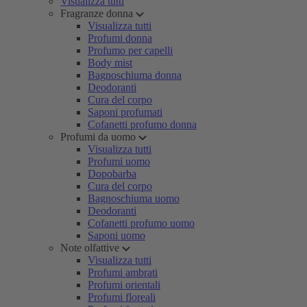
Visualizza tutti
Fragranze donna
Visualizza tutti
Profumi donna
Profumo per capelli
Body mist
Bagnoschiuma donna
Deodoranti
Cura del corpo
Saponi profumati
Cofanetti profumo donna
Profumi da uomo
Visualizza tutti
Profumi uomo
Dopobarba
Cura del corpo
Bagnoschiuma uomo
Deodoranti
Cofanetti profumo uomo
Saponi uomo
Note olfattive
Visualizza tutti
Profumi ambrati
Profumi orientali
Profumi floreali