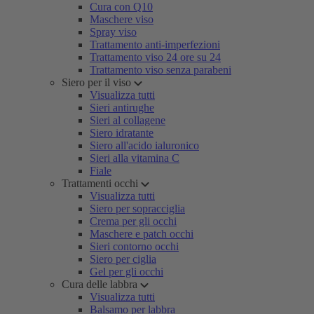
Cura con Q10
Maschere viso
Spray viso
Trattamento anti-imperfezioni
Trattamento viso 24 ore su 24
Trattamento viso senza parabeni
Siero per il viso
Visualizza tutti
Sieri antirughe
Sieri al collagene
Siero idratante
Siero all'acido ialuronico
Sieri alla vitamina C
Fiale
Trattamenti occhi
Visualizza tutti
Siero per sopracciglia
Crema per gli occhi
Maschere e patch occhi
Sieri contorno occhi
Siero per ciglia
Gel per gli occhi
Cura delle labbra
Visualizza tutti
Balsamo per labbra