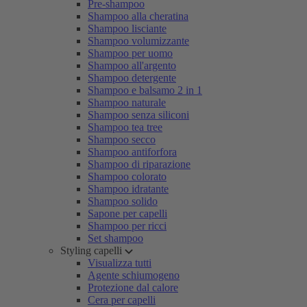
Pre-shampoo
Shampoo alla cheratina
Shampoo lisciante
Shampoo volumizzante
Shampoo per uomo
Shampoo all'argento
Shampoo detergente
Shampoo e balsamo 2 in 1
Shampoo naturale
Shampoo senza siliconi
Shampoo tea tree
Shampoo secco
Shampoo antiforfora
Shampoo di riparazione
Shampoo colorato
Shampoo idratante
Shampoo solido
Sapone per capelli
Shampoo per ricci
Set shampoo
Styling capelli
Visualizza tutti
Agente schiumogeno
Protezione dal calore
Cera per capelli