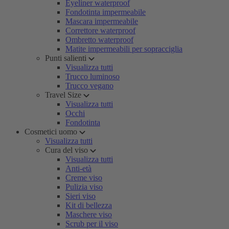
Eyeliner waterproof
Fondotinta impermeabile
Mascara impermeabile
Correttore waterproof
Ombretto waterproof
Matite impermeabili per sopracciglia
Punti salienti
Visualizza tutti
Trucco luminoso
Trucco vegano
Travel Size
Visualizza tutti
Occhi
Fondotinta
Cosmetici uomo
Visualizza tutti
Cura del viso
Visualizza tutti
Anti-età
Creme viso
Pulizia viso
Sieri viso
Kit di bellezza
Maschere viso
Scrub per il viso