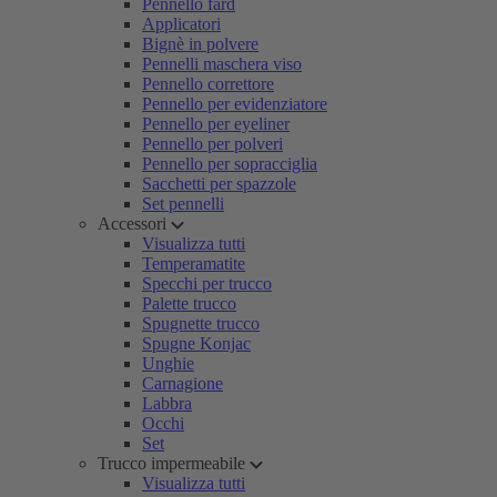
Pennello fard
Applicatori
Bignè in polvere
Pennelli maschera viso
Pennello correttore
Pennello per evidenziatore
Pennello per eyeliner
Pennello per polveri
Pennello per sopracciglia
Sacchetti per spazzole
Set pennelli
Accessori
Visualizza tutti
Temperamatite
Specchi per trucco
Palette trucco
Spugnette trucco
Spugne Konjac
Unghie
Carnagione
Labbra
Occhi
Set
Trucco impermeabile
Visualizza tutti