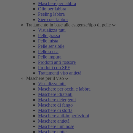
Maschere per labbra
Olio per labbra
Peeling labbra
Siero per labbra
Trattamento in base alle esigenze/tipo di pelle
Visualizza tutti
Pelle grassa
Pelle mista
Pelle sensibile
Pelle secca
Pelle impura
Prodotti anti-rossore
Prodotti con SPF
Trattamenti viso antietà
Maschere per il viso
Visualizza tutti
Maschere per occhi e labbra
Maschere idratanti
Maschere detergenti
Maschere di fango
Maschere di stoffa
Maschere anti-imperfezioni
Maschere antietà
Maschere luminose
Maschere notte