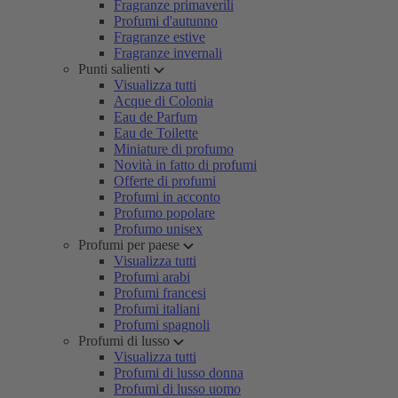
Fragranze primaverili
Profumi d'autunno
Fragranze estive
Fragranze invernali
Punti salienti
Visualizza tutti
Acque di Colonia
Eau de Parfum
Eau de Toilette
Miniature di profumo
Novità in fatto di profumi
Offerte di profumi
Profumi in acconto
Profumo popolare
Profumo unisex
Profumi per paese
Visualizza tutti
Profumi arabi
Profumi francesi
Profumi italiani
Profumi spagnoli
Profumi di lusso
Visualizza tutti
Profumi di lusso donna
Profumi di lusso uomo