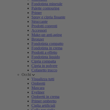
Fondotinta minerale
Palette contouring
Primer
Spray e cipria fissante
Struccante
Prodotti coprenti
Accessori
Make-up anti-aging
Bronzer
Fondotinta compatto
Fondotinta in crema
Prodotti a effetto
Fondotinta liquido
Cipria compatta
Cipria in polvere
Cofanetto trucco
Occhi
Visualizza tutti
Ombretti
Mascara
Eyeliner
Ombretti in crema
Primer ombretto
Ciglia artificiali
Colla per ciglia