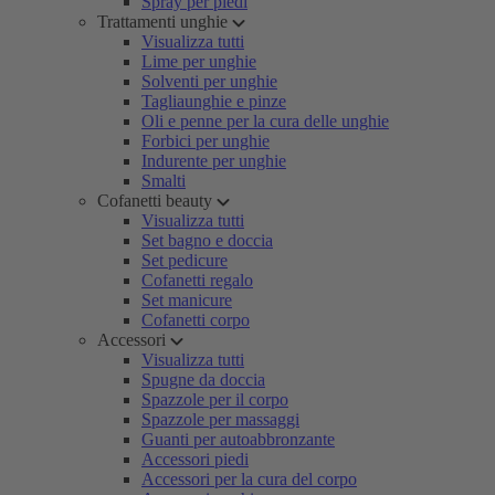
Spray per piedi
Trattamenti unghie
Visualizza tutti
Lime per unghie
Solventi per unghie
Tagliaunghie e pinze
Oli e penne per la cura delle unghie
Forbici per unghie
Indurente per unghie
Smalti
Cofanetti beauty
Visualizza tutti
Set bagno e doccia
Set pedicure
Cofanetti regalo
Set manicure
Cofanetti corpo
Accessori
Visualizza tutti
Spugne da doccia
Spazzole per il corpo
Spazzole per massaggi
Guanti per autoabbronzante
Accessori piedi
Accessori per la cura del corpo