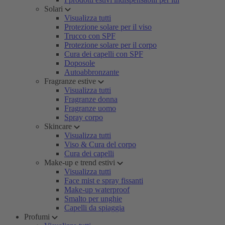
Solari
Visualizza tutti
Protezione solare per il viso
Trucco con SPF
Protezione solare per il corpo
Cura dei capelli con SPF
Doposole
Autoabbronzante
Fragranze estive
Visualizza tutti
Fragranze donna
Fragranze uomo
Spray corpo
Skincare
Visualizza tutti
Viso & Cura del corpo
Cura dei capelli
Make-up e trend estivi
Visualizza tutti
Face mist e spray fissanti
Make-up waterproof
Smalto per unghie
Capelli da spiaggia
Profumi