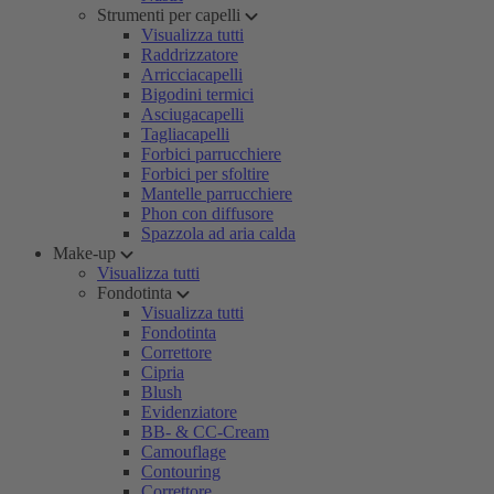
Strumenti per capelli
Visualizza tutti
Raddrizzatore
Arricciacapelli
Bigodini termici
Asciugacapelli
Tagliacapelli
Forbici parrucchiere
Forbici per sfoltire
Mantelle parrucchiere
Phon con diffusore
Spazzola ad aria calda
Make-up
Visualizza tutti
Fondotinta
Visualizza tutti
Fondotinta
Correttore
Cipria
Blush
Evidenziatore
BB- & CC-Cream
Camouflage
Contouring
Correttore