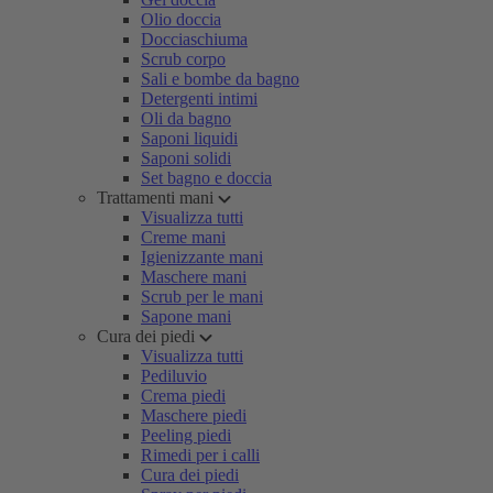
Olio doccia
Docciaschiuma
Scrub corpo
Sali e bombe da bagno
Detergenti intimi
Oli da bagno
Saponi liquidi
Saponi solidi
Set bagno e doccia
Trattamenti mani
Visualizza tutti
Creme mani
Igienizzante mani
Maschere mani
Scrub per le mani
Sapone mani
Cura dei piedi
Visualizza tutti
Pediluvio
Crema piedi
Maschere piedi
Peeling piedi
Rimedi per i calli
Cura dei piedi