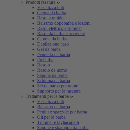
Prodotti rasatura
Visualizza tutti
Crema da barba
Rasoi a umido
Balsamo dopobarba e lozioni
Rasoi elettrico e trimmer
Rasoi da barba e accessori
Ciotola da barba
Depilazione naso
Gel da barba
Pennello da barba
Prebarba
Rasoio
Rasoio da uomo
Sapone da barba
Schiuma da barba
Set da barba per uomo
Supporto per la rasatura
Trattamenti per la barba
Visualizza tutti
Balsamo da barba
Pettini e spazzole per barba
Oli per la barba
Trimmer e tagliacapelli
Sapone e shampoo da barba