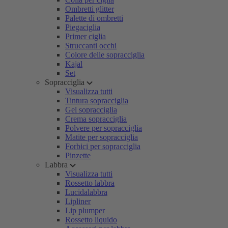
Ombretti glitter
Palette di ombretti
Piegaciglia
Primer ciglia
Struccanti occhi
Colore delle sopracciglia
Kajal
Set
Sopracciglia
Visualizza tutti
Tintura sopracciglia
Gel sopracciglia
Crema sopracciglia
Polvere per sopracciglia
Matite per sopracciglia
Forbici per sopracciglia
Pinzette
Labbra
Visualizza tutti
Rossetto labbra
Lucidalabbra
Lipliner
Lip plumper
Rossetto liquido