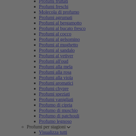
Profumi fruttati
Profumi freschi
Molecola di profumo
Profumi agrumati
Profumi al bergamotto
Profumi al bucato fresco
Profumi al cocco
Profumi al gelsomino
Profumi al mughetto
Profumi al sandalo
Profumi al vetiver
Profumi all'oud
Profumi alla mela
Profumi alla rosa
Profumi alla viola
Profumi aromatici
Profumi chypre
Profumi speziati
Profumi vanigliati
Profumo di cipria
Profumo di muschio
Profumo di patchouli
Profumo legnoso
Profumi per stagioni
Visualizza tutti