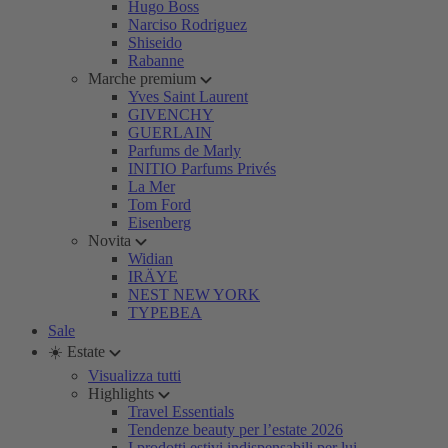
Hugo Boss
Narciso Rodriguez
Shiseido
Rabanne
Marche premium
Yves Saint Laurent
GIVENCHY
GUERLAIN
Parfums de Marly
INITIO Parfums Privés
La Mer
Tom Ford
Eisenberg
Novita
Widian
IRÄYE
NEST NEW YORK
TYPEBEA
Sale
☀️ Estate
Visualizza tutti
Highlights
Travel Essentials
Tendenze beauty per l’estate 2026
I prodotti estivi indispensabili per lui