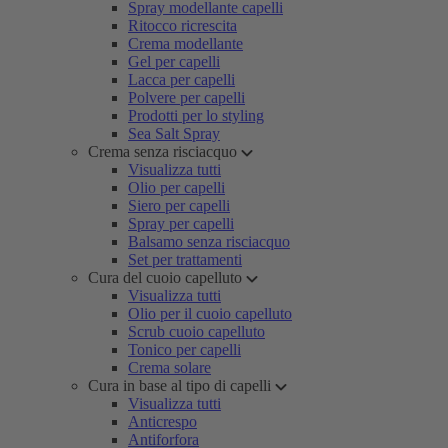
Spray modellante capelli
Ritocco ricrescita
Crema modellante
Gel per capelli
Lacca per capelli
Polvere per capelli
Prodotti per lo styling
Sea Salt Spray
Crema senza risciacquo
Visualizza tutti
Olio per capelli
Siero per capelli
Spray per capelli
Balsamo senza risciacquo
Set per trattamenti
Cura del cuoio capelluto
Visualizza tutti
Olio per il cuoio capelluto
Scrub cuoio capelluto
Tonico per capelli
Crema solare
Cura in base al tipo di capelli
Visualizza tutti
Anticrespo
Antiforfora