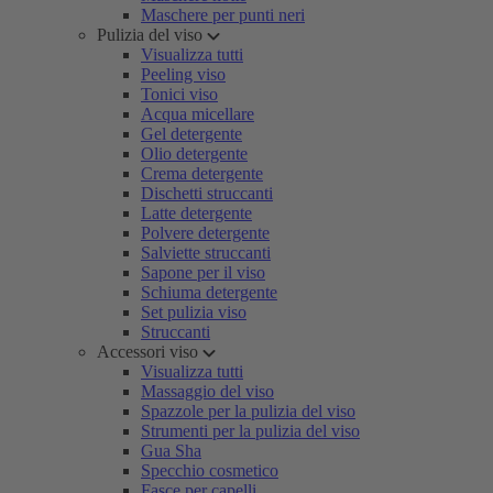
Maschere per punti neri
Pulizia del viso
Visualizza tutti
Peeling viso
Tonici viso
Acqua micellare
Gel detergente
Olio detergente
Crema detergente
Dischetti struccanti
Latte detergente
Polvere detergente
Salviette struccanti
Sapone per il viso
Schiuma detergente
Set pulizia viso
Struccanti
Accessori viso
Visualizza tutti
Massaggio del viso
Spazzole per la pulizia del viso
Strumenti per la pulizia del viso
Gua Sha
Specchio cosmetico
Fasce per capelli