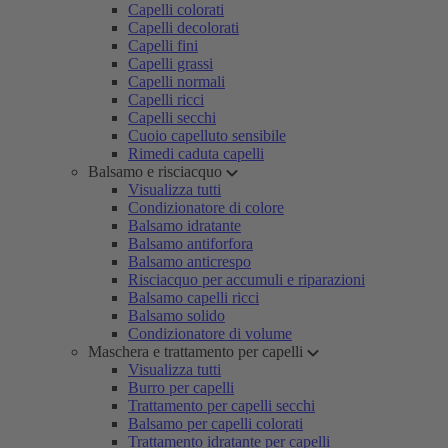
Capelli colorati
Capelli decolorati
Capelli fini
Capelli grassi
Capelli normali
Capelli ricci
Capelli secchi
Cuoio capelluto sensibile
Rimedi caduta capelli
Balsamo e risciacquo
Visualizza tutti
Condizionatore di colore
Balsamo idratante
Balsamo antiforfora
Balsamo anticrespo
Risciacquo per accumuli e riparazioni
Balsamo capelli ricci
Balsamo solido
Condizionatore di volume
Maschera e trattamento per capelli
Visualizza tutti
Burro per capelli
Trattamento per capelli secchi
Balsamo per capelli colorati
Trattamento idratante per capelli