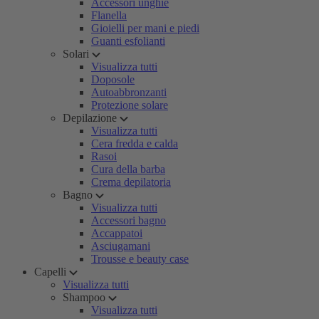
Accessori unghie
Flanella
Gioielli per mani e piedi
Guanti esfolianti
Solari
Visualizza tutti
Doposole
Autoabbronzanti
Protezione solare
Depilazione
Visualizza tutti
Cera fredda e calda
Rasoi
Cura della barba
Crema depilatoria
Bagno
Visualizza tutti
Accessori bagno
Accappatoi
Asciugamani
Trousse e beauty case
Capelli
Visualizza tutti
Shampoo
Visualizza tutti