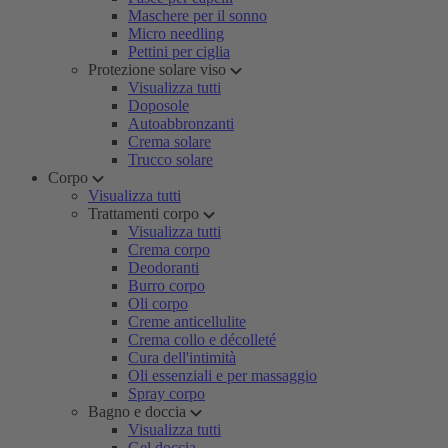
Maschere per il sonno
Micro needling
Pettini per ciglia
Protezione solare viso
Visualizza tutti
Doposole
Autoabbronzanti
Crema solare
Trucco solare
Corpo
Visualizza tutti
Trattamenti corpo
Visualizza tutti
Crema corpo
Deodoranti
Burro corpo
Oli corpo
Creme anticellulite
Crema collo e décolleté
Cura dell'intimità
Oli essenziali e per massaggio
Spray corpo
Bagno e doccia
Visualizza tutti
Gel doccia