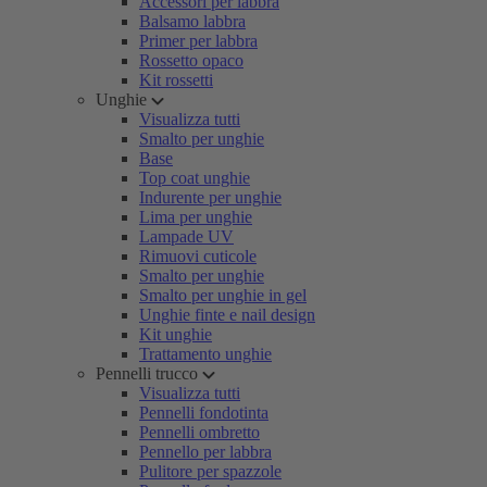
Accessori per labbra
Balsamo labbra
Primer per labbra
Rossetto opaco
Kit rossetti
Unghie
Visualizza tutti
Smalto per unghie
Base
Top coat unghie
Indurente per unghie
Lima per unghie
Lampade UV
Rimuovi cuticole
Smalto per unghie
Smalto per unghie in gel
Unghie finte e nail design
Kit unghie
Trattamento unghie
Pennelli trucco
Visualizza tutti
Pennelli fondotinta
Pennelli ombretto
Pennello per labbra
Pulitore per spazzole