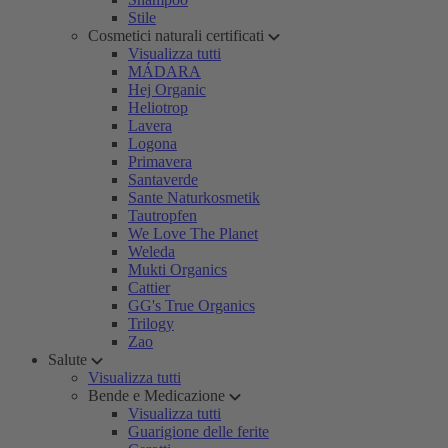
Stile
Cosmetici naturali certificati
Visualizza tutti
MÁDARA
Hej Organic
Heliotrop
Lavera
Logona
Primavera
Santaverde
Sante Naturkosmetik
Tautropfen
We Love The Planet
Weleda
Mukti Organics
Cattier
GG's True Organics
Trilogy
Zao
Salute
Visualizza tutti
Bende e Medicazione
Visualizza tutti
Guarigione delle ferite