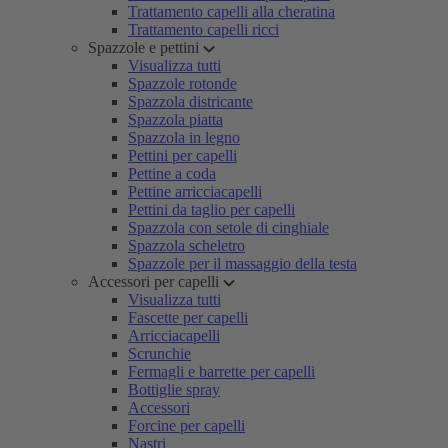
Trattamento capelli alla cheratina
Trattamento capelli ricci
Spazzole e pettini
Visualizza tutti
Spazzole rotonde
Spazzola districante
Spazzola piatta
Spazzola in legno
Pettini per capelli
Pettine a coda
Pettine arricciacapelli
Pettini da taglio per capelli
Spazzola con setole di cinghiale
Spazzola scheletro
Spazzole per il massaggio della testa
Accessori per capelli
Visualizza tutti
Fascette per capelli
Arricciacapelli
Scrunchie
Fermagli e barrette per capelli
Bottiglie spray
Accessori
Forcine per capelli
Nastri