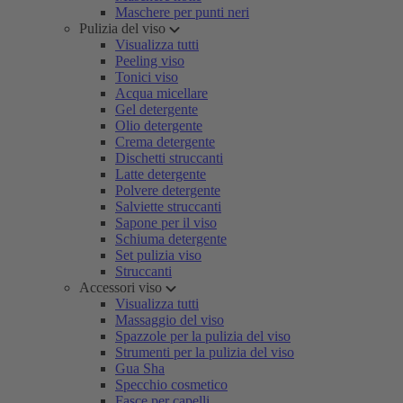
Maschere per punti neri
Pulizia del viso
Visualizza tutti
Peeling viso
Tonici viso
Acqua micellare
Gel detergente
Olio detergente
Crema detergente
Dischetti struccanti
Latte detergente
Polvere detergente
Salviette struccanti
Sapone per il viso
Schiuma detergente
Set pulizia viso
Struccanti
Accessori viso
Visualizza tutti
Massaggio del viso
Spazzole per la pulizia del viso
Strumenti per la pulizia del viso
Gua Sha
Specchio cosmetico
Fasce per capelli