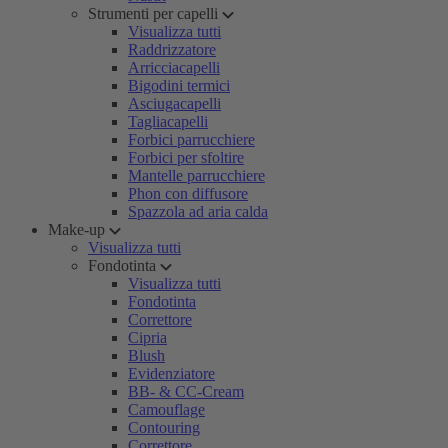
Strumenti per capelli
Visualizza tutti
Raddrizzatore
Arricciacapelli
Bigodini termici
Asciugacapelli
Tagliacapelli
Forbici parrucchiere
Forbici per sfoltire
Mantelle parrucchiere
Phon con diffusore
Spazzola ad aria calda
Make-up
Visualizza tutti
Fondotinta
Visualizza tutti
Fondotinta
Correttore
Cipria
Blush
Evidenziatore
BB- & CC-Cream
Camouflage
Contouring
Correttore