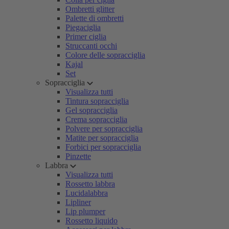
Ombretti glitter
Palette di ombretti
Piegaciglia
Primer ciglia
Struccanti occhi
Colore delle sopracciglia
Kajal
Set
Sopracciglia
Visualizza tutti
Tintura sopracciglia
Gel sopracciglia
Crema sopracciglia
Polvere per sopracciglia
Matite per sopracciglia
Forbici per sopracciglia
Pinzette
Labbra
Visualizza tutti
Rossetto labbra
Lucidalabbra
Lipliner
Lip plumper
Rossetto liquido