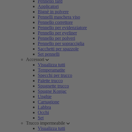
Pennello fard
Applicatori
Bignè in polvere
Pennelli maschera viso
Pennello correttore
Pennello per evidenziatore
Pennello per eyeliner
Pennello per polveri
Pennello per sopracciglia
Sacchetti per spazzole
Set pennelli
Accessori
Visualizza tutti
Temperamatite
Specchi per trucco
Palette trucco
Spugnette trucco
Spugne Konjac
Unghie
Carnagione
Labbra
Occhi
Set
Trucco impermeabile
Visualizza tutti