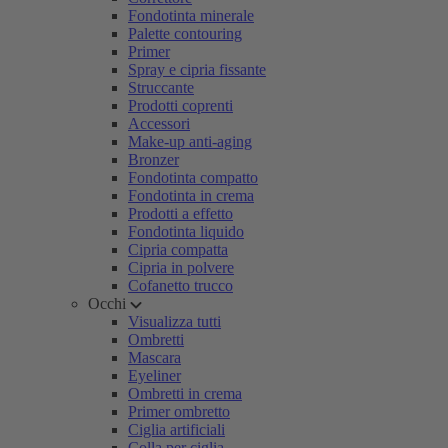
Fondotinta minerale
Palette contouring
Primer
Spray e cipria fissante
Struccante
Prodotti coprenti
Accessori
Make-up anti-aging
Bronzer
Fondotinta compatto
Fondotinta in crema
Prodotti a effetto
Fondotinta liquido
Cipria compatta
Cipria in polvere
Cofanetto trucco
Occhi
Visualizza tutti
Ombretti
Mascara
Eyeliner
Ombretti in crema
Primer ombretto
Ciglia artificiali
Colla per ciglia