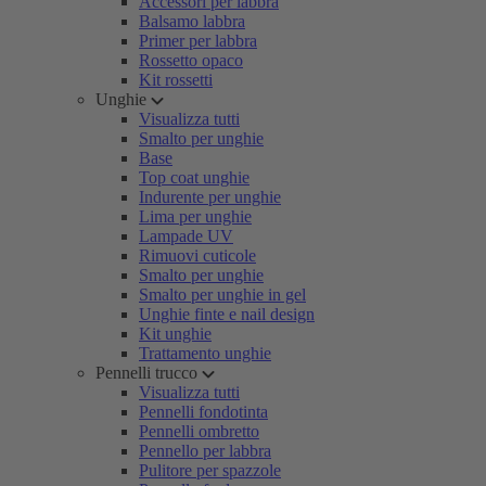
Accessori per labbra
Balsamo labbra
Primer per labbra
Rossetto opaco
Kit rossetti
Unghie
Visualizza tutti
Smalto per unghie
Base
Top coat unghie
Indurente per unghie
Lima per unghie
Lampade UV
Rimuovi cuticole
Smalto per unghie
Smalto per unghie in gel
Unghie finte e nail design
Kit unghie
Trattamento unghie
Pennelli trucco
Visualizza tutti
Pennelli fondotinta
Pennelli ombretto
Pennello per labbra
Pulitore per spazzole