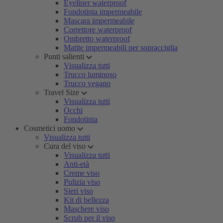
Eyeliner waterproof
Fondotinta impermeabile
Mascara impermeabile
Correttore waterproof
Ombretto waterproof
Matite impermeabili per sopracciglia
Punti salienti
Visualizza tutti
Trucco luminoso
Trucco vegano
Travel Size
Visualizza tutti
Occhi
Fondotinta
Cosmetici uomo
Visualizza tutti
Cura del viso
Visualizza tutti
Anti-età
Creme viso
Pulizia viso
Sieri viso
Kit di bellezza
Maschere viso
Scrub per il viso