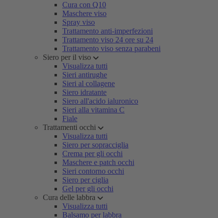
Cura con Q10
Maschere viso
Spray viso
Trattamento anti-imperfezioni
Trattamento viso 24 ore su 24
Trattamento viso senza parabeni
Siero per il viso
Visualizza tutti
Sieri antirughe
Sieri al collagene
Siero idratante
Siero all'acido ialuronico
Sieri alla vitamina C
Fiale
Trattamenti occhi
Visualizza tutti
Siero per sopracciglia
Crema per gli occhi
Maschere e patch occhi
Sieri contorno occhi
Siero per ciglia
Gel per gli occhi
Cura delle labbra
Visualizza tutti
Balsamo per labbra