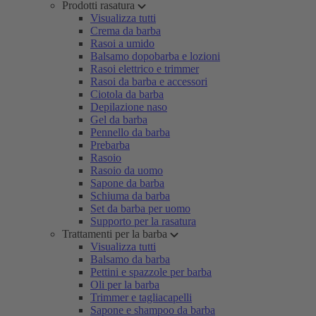
Prodotti rasatura
Visualizza tutti
Crema da barba
Rasoi a umido
Balsamo dopobarba e lozioni
Rasoi elettrico e trimmer
Rasoi da barba e accessori
Ciotola da barba
Depilazione naso
Gel da barba
Pennello da barba
Prebarba
Rasoio
Rasoio da uomo
Sapone da barba
Schiuma da barba
Set da barba per uomo
Supporto per la rasatura
Trattamenti per la barba
Visualizza tutti
Balsamo da barba
Pettini e spazzole per barba
Oli per la barba
Trimmer e tagliacapelli
Sapone e shampoo da barba