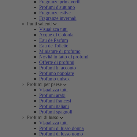
Fragranze primaverili
Profumi d'autunno
Fragranze estive
Fragranze invernali
Punti salienti
Visualizza tutti
Acque di Colonia
Eau de Parfum
Eau de Toilette
Miniature di profumo
Novità in fatto di profumi
Offerte di profumi
Profumi in acconto
Profumo popolare
Profumo unisex
Profumi per paese
Visualizza tutti
Profumi arabi
Profumi francesi
Profumi italiani
Profumi spagnoli
Profumi di lusso
Visualizza tutti
Profumi di lusso donna
Profumi di lusso uomo