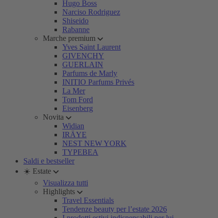
Hugo Boss
Narciso Rodriguez
Shiseido
Rabanne
Marche premium
Yves Saint Laurent
GIVENCHY
GUERLAIN
Parfums de Marly
INITIO Parfums Privés
La Mer
Tom Ford
Eisenberg
Novita
Widian
IRÄYE
NEST NEW YORK
TYPEBEA
Saldi e bestseller
☀️ Estate
Visualizza tutti
Highlights
Travel Essentials
Tendenze beauty per l’estate 2026
I prodotti estivi indispensabili per lui