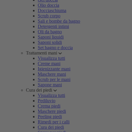
Olio doccia
Docciaschiuma
Scrub corpo
Sali e bombe da bagno
Detergenti intimi
Oli da bagno
Saponi liquidi
Saponi solidi
Set bagno e doccia
Trattamenti mani
Visualizza tutti
Creme mani
Igienizzante mani
Maschere mani
Scrub per le mani
Sapone mani
Cura dei piedi
Visualizza tutti
Pediluvio
Crema piedi
Maschere piedi
Peeling piedi
Rimedi per i calli
Cura dei piedi