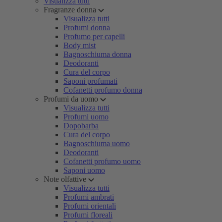
Visualizza tutti
Fragranze donna
Visualizza tutti
Profumi donna
Profumo per capelli
Body mist
Bagnoschiuma donna
Deodoranti
Cura del corpo
Saponi profumati
Cofanetti profumo donna
Profumi da uomo
Visualizza tutti
Profumi uomo
Dopobarba
Cura del corpo
Bagnoschiuma uomo
Deodoranti
Cofanetti profumo uomo
Saponi uomo
Note olfattive
Visualizza tutti
Profumi ambrati
Profumi orientali
Profumi floreali