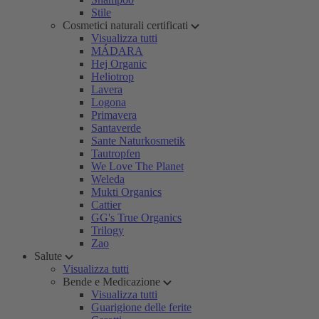
Stile
Cosmetici naturali certificati
Visualizza tutti
MÁDARA
Hej Organic
Heliotrop
Lavera
Logona
Primavera
Santaverde
Sante Naturkosmetik
Tautropfen
We Love The Planet
Weleda
Mukti Organics
Cattier
GG's True Organics
Trilogy
Zao
Salute
Visualizza tutti
Bende e Medicazione
Visualizza tutti
Guarigione delle ferite