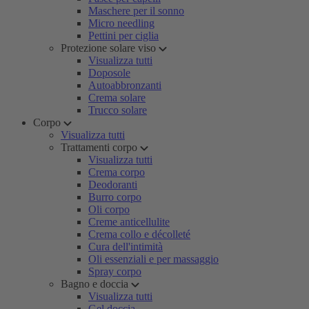
Maschere per il sonno
Micro needling
Pettini per ciglia
Protezione solare viso
Visualizza tutti
Doposole
Autoabbronzanti
Crema solare
Trucco solare
Corpo
Visualizza tutti
Trattamenti corpo
Visualizza tutti
Crema corpo
Deodoranti
Burro corpo
Oli corpo
Creme anticellulite
Crema collo e décolleté
Cura dell'intimità
Oli essenziali e per massaggio
Spray corpo
Bagno e doccia
Visualizza tutti
Gel doccia