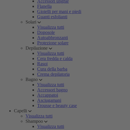
Accessori unghie
Flanella
Gioielli per mani e piedi
Guanti esfolianti
Solari
Visualizza tutti
Doposole
Autoabbronzanti
Protezione solare
Depilazione
Visualizza tutti
Cera fredda e calda
Rasoi
Cura della barba
Crema depilatoria
Bagno
Visualizza tutti
Accessori bagno
Accappatoi
Asciugamani
Trousse e beauty case
Capelli
Visualizza tutti
Shampoo
Visualizza tutti