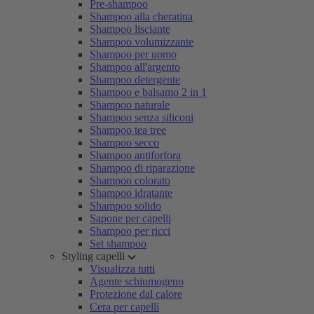
Pre-shampoo
Shampoo alla cheratina
Shampoo lisciante
Shampoo volumizzante
Shampoo per uomo
Shampoo all'argento
Shampoo detergente
Shampoo e balsamo 2 in 1
Shampoo naturale
Shampoo senza siliconi
Shampoo tea tree
Shampoo secco
Shampoo antiforfora
Shampoo di riparazione
Shampoo colorato
Shampoo idratante
Shampoo solido
Sapone per capelli
Shampoo per ricci
Set shampoo
Styling capelli
Visualizza tutti
Agente schiumogeno
Protezione dal calore
Cera per capelli