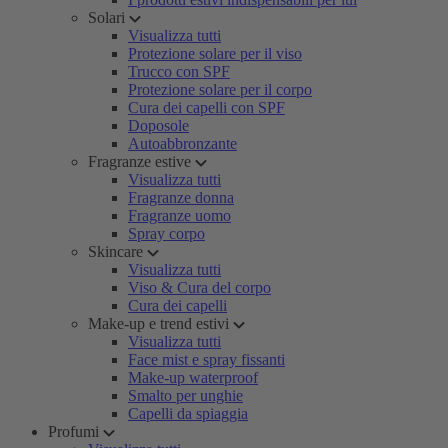
Solari
Visualizza tutti
Protezione solare per il viso
Trucco con SPF
Protezione solare per il corpo
Cura dei capelli con SPF
Doposole
Autoabbronzante
Fragranze estive
Visualizza tutti
Fragranze donna
Fragranze uomo
Spray corpo
Skincare
Visualizza tutti
Viso & Cura del corpo
Cura dei capelli
Make-up e trend estivi
Visualizza tutti
Face mist e spray fissanti
Make-up waterproof
Smalto per unghie
Capelli da spiaggia
Profumi