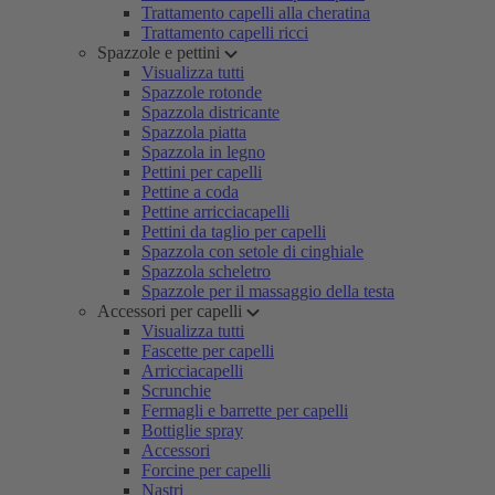
Trattamento capelli alla cheratina
Trattamento capelli ricci
Spazzole e pettini
Visualizza tutti
Spazzole rotonde
Spazzola districante
Spazzola piatta
Spazzola in legno
Pettini per capelli
Pettine a coda
Pettine arricciacapelli
Pettini da taglio per capelli
Spazzola con setole di cinghiale
Spazzola scheletro
Spazzole per il massaggio della testa
Accessori per capelli
Visualizza tutti
Fascette per capelli
Arricciacapelli
Scrunchie
Fermagli e barrette per capelli
Bottiglie spray
Accessori
Forcine per capelli
Nastri