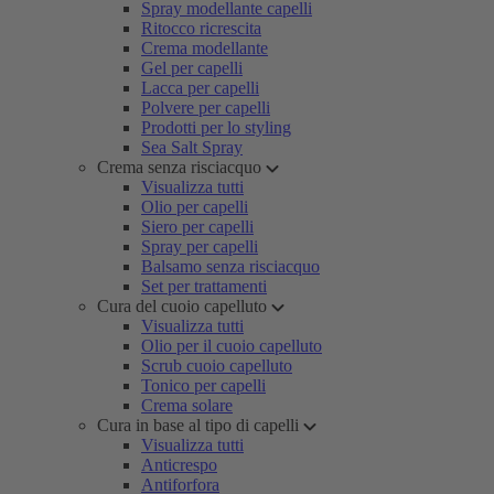
Spray modellante capelli
Ritocco ricrescita
Crema modellante
Gel per capelli
Lacca per capelli
Polvere per capelli
Prodotti per lo styling
Sea Salt Spray
Crema senza risciacquo
Visualizza tutti
Olio per capelli
Siero per capelli
Spray per capelli
Balsamo senza risciacquo
Set per trattamenti
Cura del cuoio capelluto
Visualizza tutti
Olio per il cuoio capelluto
Scrub cuoio capelluto
Tonico per capelli
Crema solare
Cura in base al tipo di capelli
Visualizza tutti
Anticrespo
Antiforfora