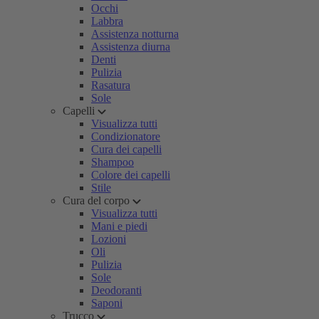
Occhi
Labbra
Assistenza notturna
Assistenza diurna
Denti
Pulizia
Rasatura
Sole
Capelli
Visualizza tutti
Condizionatore
Cura dei capelli
Shampoo
Colore dei capelli
Stile
Cura del corpo
Visualizza tutti
Mani e piedi
Lozioni
Oli
Pulizia
Sole
Deodoranti
Saponi
Trucco