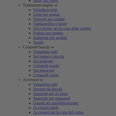
Spray per piedi
Trattamenti unghie
Visualizza tutti
Lime per unghie
Solventi per unghie
Tagliaunghie e pinze
Oli e penne per la cura delle unghie
Forbici per unghie
Indurente per unghie
Smalti
Cofanetti beauty
Visualizza tutti
Set bagno e doccia
Set pedicure
Cofanetti regalo
Set manicure
Cofanetti corpo
Accessori
Visualizza tutti
Spugne da doccia
Spazzole per il corpo
Spazzole per massaggi
Guanti per autoabbronzante
Accessori piedi
Accessori per la cura del corpo