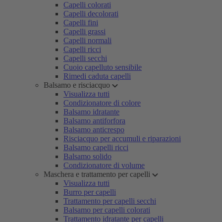
Capelli colorati
Capelli decolorati
Capelli fini
Capelli grassi
Capelli normali
Capelli ricci
Capelli secchi
Cuoio capelluto sensibile
Rimedi caduta capelli
Balsamo e risciacquo
Visualizza tutti
Condizionatore di colore
Balsamo idratante
Balsamo antiforfora
Balsamo anticrespo
Risciacquo per accumuli e riparazioni
Balsamo capelli ricci
Balsamo solido
Condizionatore di volume
Maschera e trattamento per capelli
Visualizza tutti
Burro per capelli
Trattamento per capelli secchi
Balsamo per capelli colorati
Trattamento idratante per capelli