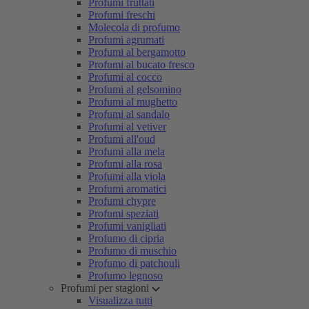
Profumi fruttati
Profumi freschi
Molecola di profumo
Profumi agrumati
Profumi al bergamotto
Profumi al bucato fresco
Profumi al cocco
Profumi al gelsomino
Profumi al mughetto
Profumi al sandalo
Profumi al vetiver
Profumi all'oud
Profumi alla mela
Profumi alla rosa
Profumi alla viola
Profumi aromatici
Profumi chypre
Profumi speziati
Profumi vanigliati
Profumo di cipria
Profumo di muschio
Profumo di patchouli
Profumo legnoso
Profumi per stagioni
Visualizza tutti