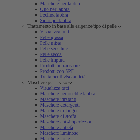
Maschere per labbra
Olio per labbra
Peeling labbra
Siero per labbra
Trattamento in base alle esigenze/tipo di pelle
Visualizza tutti
Pelle grassa
Pelle mista
Pelle sensibile
Pelle secca
Pelle impura
Prodotti anti-rossore
Prodotti con SPF
Trattamenti viso antietà
Maschere per il viso
Visualizza tutti
Maschere per occhi e labbra
Maschere idratanti
Maschere detergenti
Maschere di fango
Maschere di stoffa
Maschere anti-imperfezioni
Maschere antietà
Maschere luminose
Maschere notte