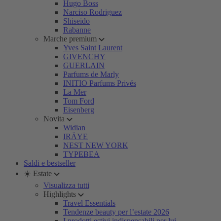
Hugo Boss
Narciso Rodriguez
Shiseido
Rabanne
Marche premium
Yves Saint Laurent
GIVENCHY
GUERLAIN
Parfums de Marly
INITIO Parfums Privés
La Mer
Tom Ford
Eisenberg
Novita
Widian
IRÄYE
NEST NEW YORK
TYPEBEA
Saldi e bestseller
☀️ Estate
Visualizza tutti
Highlights
Travel Essentials
Tendenze beauty per l’estate 2026
I prodotti estivi indispensabili per lui