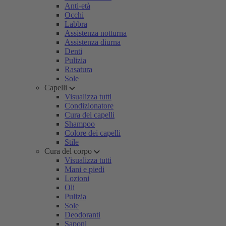
Anti-età
Occhi
Labbra
Assistenza notturna
Assistenza diurna
Denti
Pulizia
Rasatura
Sole
Capelli
Visualizza tutti
Condizionatore
Cura dei capelli
Shampoo
Colore dei capelli
Stile
Cura del corpo
Visualizza tutti
Mani e piedi
Lozioni
Oli
Pulizia
Sole
Deodoranti
Saponi