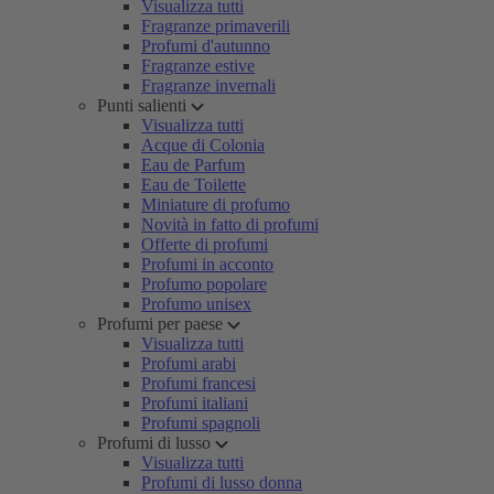
Visualizza tutti
Fragranze primaverili
Profumi d'autunno
Fragranze estive
Fragranze invernali
Punti salienti
Visualizza tutti
Acque di Colonia
Eau de Parfum
Eau de Toilette
Miniature di profumo
Novità in fatto di profumi
Offerte di profumi
Profumi in acconto
Profumo popolare
Profumo unisex
Profumi per paese
Visualizza tutti
Profumi arabi
Profumi francesi
Profumi italiani
Profumi spagnoli
Profumi di lusso
Visualizza tutti
Profumi di lusso donna