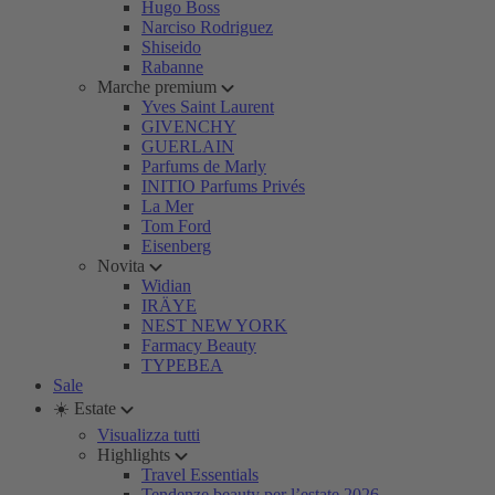
Hugo Boss
Narciso Rodriguez
Shiseido
Rabanne
Marche premium
Yves Saint Laurent
GIVENCHY
GUERLAIN
Parfums de Marly
INITIO Parfums Privés
La Mer
Tom Ford
Eisenberg
Novita
Widian
IRÄYE
NEST NEW YORK
Farmacy Beauty
TYPEBEA
Sale
☀️ Estate
Visualizza tutti
Highlights
Travel Essentials
Tendenze beauty per l’estate 2026