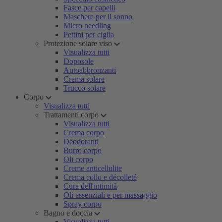
Fasce per capelli
Maschere per il sonno
Micro needling
Pettini per ciglia
Protezione solare viso
Visualizza tutti
Doposole
Autoabbronzanti
Crema solare
Trucco solare
Corpo
Visualizza tutti
Trattamenti corpo
Visualizza tutti
Crema corpo
Deodoranti
Burro corpo
Oli corpo
Creme anticellulite
Crema collo e décolleté
Cura dell'intimità
Oli essenziali e per massaggio
Spray corpo
Bagno e doccia
Visualizza tutti