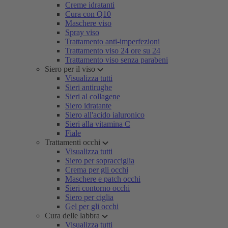
Creme idratanti
Cura con Q10
Maschere viso
Spray viso
Trattamento anti-imperfezioni
Trattamento viso 24 ore su 24
Trattamento viso senza parabeni
Siero per il viso
Visualizza tutti
Sieri antirughe
Sieri al collagene
Siero idratante
Siero all'acido ialuronico
Sieri alla vitamina C
Fiale
Trattamenti occhi
Visualizza tutti
Siero per sopracciglia
Crema per gli occhi
Maschere e patch occhi
Sieri contorno occhi
Siero per ciglia
Gel per gli occhi
Cura delle labbra
Visualizza tutti