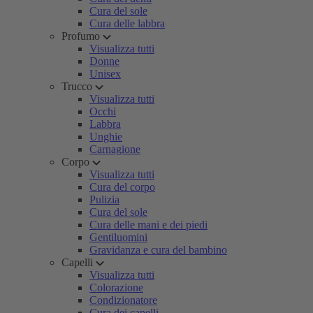
Cura del sole
Cura delle labbra
Profumo
Visualizza tutti
Donne
Unisex
Trucco
Visualizza tutti
Occhi
Labbra
Unghie
Carnagione
Corpo
Visualizza tutti
Cura del corpo
Pulizia
Cura del sole
Cura delle mani e dei piedi
Gentiluomini
Gravidanza e cura del bambino
Capelli
Visualizza tutti
Colorazione
Condizionatore
Cura dei capelli