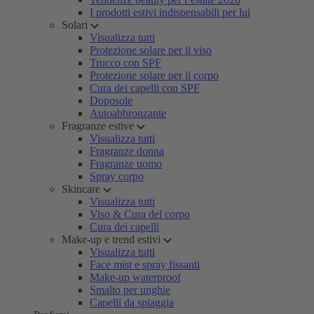
I prodotti estivi indispensabili per lui
Solari
Visualizza tutti
Protezione solare per il viso
Trucco con SPF
Protezione solare per il corpo
Cura dei capelli con SPF
Doposole
Autoabbronzante
Fragranze estive
Visualizza tutti
Fragranze donna
Fragranze uomo
Spray corpo
Skincare
Visualizza tutti
Viso & Cura del corpo
Cura dei capelli
Make-up e trend estivi
Visualizza tutti
Face mist e spray fissanti
Make-up waterproof
Smalto per unghie
Capelli da spiaggia