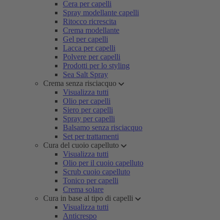
Cera per capelli
Spray modellante capelli
Ritocco ricrescita
Crema modellante
Gel per capelli
Lacca per capelli
Polvere per capelli
Prodotti per lo styling
Sea Salt Spray
Crema senza risciacquo
Visualizza tutti
Olio per capelli
Siero per capelli
Spray per capelli
Balsamo senza risciacquo
Set per trattamenti
Cura del cuoio capelluto
Visualizza tutti
Olio per il cuoio capelluto
Scrub cuoio capelluto
Tonico per capelli
Crema solare
Cura in base al tipo di capelli
Visualizza tutti
Anticrespo