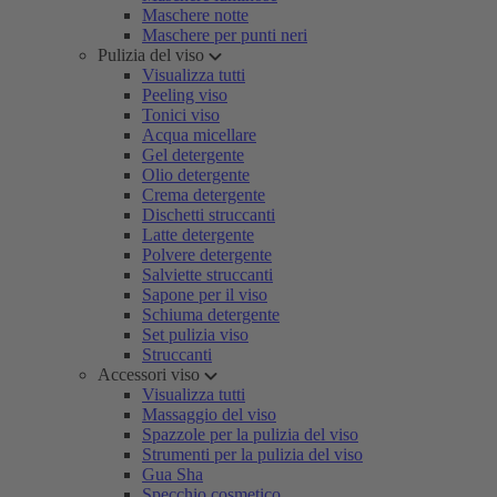
Maschere notte
Maschere per punti neri
Pulizia del viso
Visualizza tutti
Peeling viso
Tonici viso
Acqua micellare
Gel detergente
Olio detergente
Crema detergente
Dischetti struccanti
Latte detergente
Polvere detergente
Salviette struccanti
Sapone per il viso
Schiuma detergente
Set pulizia viso
Struccanti
Accessori viso
Visualizza tutti
Massaggio del viso
Spazzole per la pulizia del viso
Strumenti per la pulizia del viso
Gua Sha
Specchio cosmetico