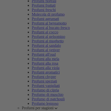
Profumi floreali
Profumi fruttati
Profumi freschi
Molecola di profumo
Profumi agrumati
Profumi al bergamotto
Profumi al bucato fresco
Profumi al cocco
Profumi al gelsomino
Profumi al mughetto
Profumi al sandalo
Profumi al vetiver
Profumi all'oud
Profumi alla mela
Profumi alla rosa
Profumi alla viola
Profumi aromatici
Profumi chypre
Profumi speziati
Profumi vanigliati
Profumo di cipria
Profumo di muschio
Profumo di patchouli
Profumo legnoso
Profumi per stagioni