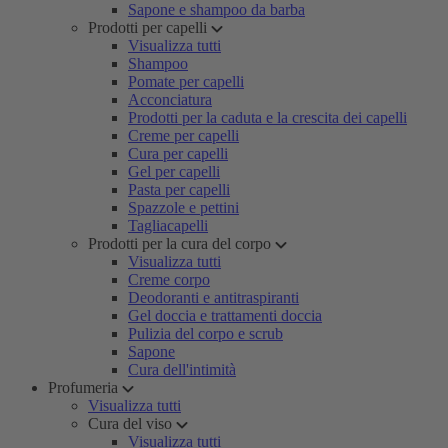
Sapone e shampoo da barba
Prodotti per capelli
Visualizza tutti
Shampoo
Pomate per capelli
Acconciatura
Prodotti per la caduta e la crescita dei capelli
Creme per capelli
Cura per capelli
Gel per capelli
Pasta per capelli
Spazzole e pettini
Tagliacapelli
Prodotti per la cura del corpo
Visualizza tutti
Creme corpo
Deodoranti e antitraspiranti
Gel doccia e trattamenti doccia
Pulizia del corpo e scrub
Sapone
Cura dell'intimità
Profumeria
Visualizza tutti
Cura del viso
Visualizza tutti