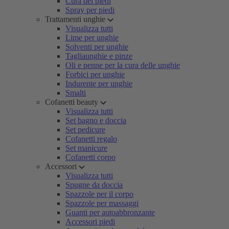
Cura dei piedi
Spray per piedi
Trattamenti unghie
Visualizza tutti
Lime per unghie
Solventi per unghie
Tagliaunghie e pinze
Oli e penne per la cura delle unghie
Forbici per unghie
Indurente per unghie
Smalti
Cofanetti beauty
Visualizza tutti
Set bagno e doccia
Set pedicure
Cofanetti regalo
Set manicure
Cofanetti corpo
Accessori
Visualizza tutti
Spugne da doccia
Spazzole per il corpo
Spazzole per massaggi
Guanti per autoabbronzante
Accessori piedi