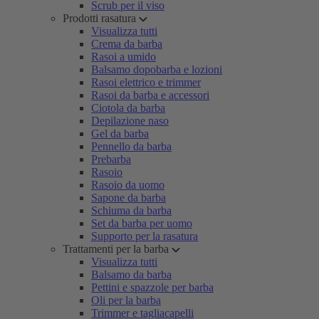
Scrub per il viso
Prodotti rasatura
Visualizza tutti
Crema da barba
Rasoi a umido
Balsamo dopobarba e lozioni
Rasoi elettrico e trimmer
Rasoi da barba e accessori
Ciotola da barba
Depilazione naso
Gel da barba
Pennello da barba
Prebarba
Rasoio
Rasoio da uomo
Sapone da barba
Schiuma da barba
Set da barba per uomo
Supporto per la rasatura
Trattamenti per la barba
Visualizza tutti
Balsamo da barba
Pettini e spazzole per barba
Oli per la barba
Trimmer e tagliacapelli