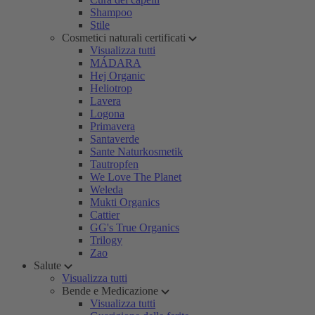
Shampoo
Stile
Cosmetici naturali certificati
Visualizza tutti
MÁDARA
Hej Organic
Heliotrop
Lavera
Logona
Primavera
Santaverde
Sante Naturkosmetik
Tautropfen
We Love The Planet
Weleda
Mukti Organics
Cattier
GG's True Organics
Trilogy
Zao
Salute
Visualizza tutti
Bende e Medicazione
Visualizza tutti