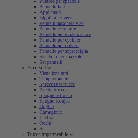
Pulitore per spazzole
Pennello fard
Applicatori
Bignè in polvere
Pennelli maschera viso
Pennello correttore
Pennello per evidenziatore
Pennello per eyeliner
Pennello per polveri
Pennello per sopracciglia
Sacchetti per spazzole
Set pennelli
Accessori
Visualizza tutti
Temperamatite
Specchi per trucco
Palette trucco
Spugnette trucco
Spugne Konjac
Unghie
Carnagione
Labbra
Occhi
Set
Trucco impermeabile