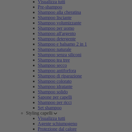
Visualizza tutti
Pre-shampoo
Shampoo alla cheratina
Shampoo lisciante
Shampoo volumizzante
Shampoo per uomo
Shampoo all'argento
Shampoo detergente
Shampoo e balsamo 2 in 1
Shampoo naturale
Shampoo senza siliconi
Shampoo tea tree
Shampoo secco
Shampoo antiforfora
Shampoo di riparazione
Shampoo colorato
Shampoo idratante
Shampoo solido
Sapone per capelli
Shampoo per ricci
Set shampoo
Styling capelli
Visualizza tutti
Agente schiumogeno
Protezione dal calore