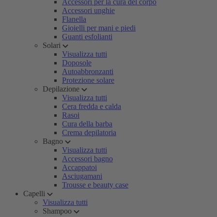
Accessori per la cura del corpo
Accessori unghie
Flanella
Gioielli per mani e piedi
Guanti esfolianti
Solari
Visualizza tutti
Doposole
Autoabbronzanti
Protezione solare
Depilazione
Visualizza tutti
Cera fredda e calda
Rasoi
Cura della barba
Crema depilatoria
Bagno
Visualizza tutti
Accessori bagno
Accappatoi
Asciugamani
Trousse e beauty case
Capelli
Visualizza tutti
Shampoo