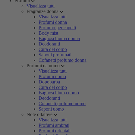
Profumi
Visualizza tutti
Fragranze donna
Visualizza tutti
Profumi donna
Profumo per capelli
Body mist
Bagnoschiuma donna
Deodoranti
Cura del corpo
Saponi profumati
Cofanetti profumo donna
Profumi da uomo
Visualizza tutti
Profumi uomo
Dopobarba
Cura del corpo
Bagnoschiuma uomo
Deodoranti
Cofanetti profumo uomo
Saponi uomo
Note olfattive
Visualizza tutti
Profumi ambrati
Profumi orientali