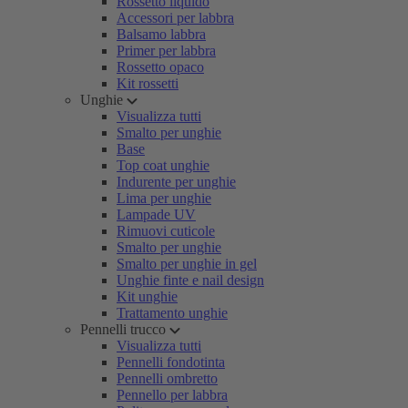
Rossetto liquido
Accessori per labbra
Balsamo labbra
Primer per labbra
Rossetto opaco
Kit rossetti
Unghie
Visualizza tutti
Smalto per unghie
Base
Top coat unghie
Indurente per unghie
Lima per unghie
Lampade UV
Rimuovi cuticole
Smalto per unghie
Smalto per unghie in gel
Unghie finte e nail design
Kit unghie
Trattamento unghie
Pennelli trucco
Visualizza tutti
Pennelli fondotinta
Pennelli ombretto
Pennello per labbra