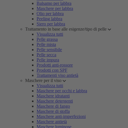
Balsamo per labbra
Maschere per labbra
Olio per labbra
Peeling labbra
Siero per labbra
Trattamento in base alle esigenze/tipo di pelle
Visualizza tutti
Pelle grassa
Pelle mista
Pelle sensibile
Pelle secca
Pelle impura
Prodotti anti-rossore
Prodotti con SPF
Trattamenti viso antietà
Maschere per il viso
Visualizza tutti
Maschere per occhi e labbra
Maschere idratanti
Maschere detergenti
Maschere di fango
Maschere di stoffa
Maschere anti-imperfezioni
Maschere antietà
Maschere luminose