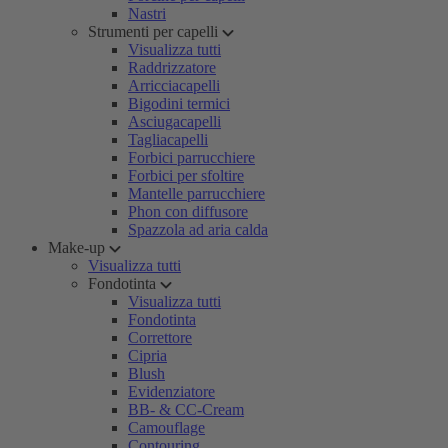
Nastri
Strumenti per capelli
Visualizza tutti
Raddrizzatore
Arricciacapelli
Bigodini termici
Asciugacapelli
Tagliacapelli
Forbici parrucchiere
Forbici per sfoltire
Mantelle parrucchiere
Phon con diffusore
Spazzola ad aria calda
Make-up
Visualizza tutti
Fondotinta
Visualizza tutti
Fondotinta
Correttore
Cipria
Blush
Evidenziatore
BB- & CC-Cream
Camouflage
Contouring