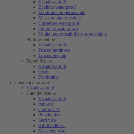
Visualizza tutti
Eyeliner waterproof
Fondotinta impermeabile
Mascara impermeabile
Correttore waterproof
Ombretto waterproof
Matite impermeabili per sopracciglia
Punti salienti
Visualizza tutti
Trucco luminoso
Trucco vegano
Travel Size
Visualizza tutti
Occhi
Fondotinta
Cosmetici uomo
Visualizza tutti
Cura del viso
Visualizza tutti
Anti-età
Creme viso
Pulizia viso
Sieri viso
Kit di bellezza
Maschere viso