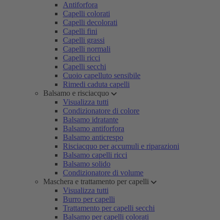
Antiforfora
Capelli colorati
Capelli decolorati
Capelli fini
Capelli grassi
Capelli normali
Capelli ricci
Capelli secchi
Cuoio capelluto sensibile
Rimedi caduta capelli
Balsamo e risciacquo
Visualizza tutti
Condizionatore di colore
Balsamo idratante
Balsamo antiforfora
Balsamo anticrespo
Risciacquo per accumuli e riparazioni
Balsamo capelli ricci
Balsamo solido
Condizionatore di volume
Maschera e trattamento per capelli
Visualizza tutti
Burro per capelli
Trattamento per capelli secchi
Balsamo per capelli colorati