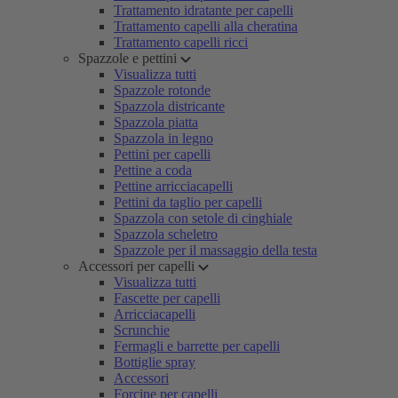
Trattamento idratante per capelli
Trattamento capelli alla cheratina
Trattamento capelli ricci
Spazzole e pettini
Visualizza tutti
Spazzole rotonde
Spazzola districante
Spazzola piatta
Spazzola in legno
Pettini per capelli
Pettine a coda
Pettine arricciacapelli
Pettini da taglio per capelli
Spazzola con setole di cinghiale
Spazzola scheletro
Spazzole per il massaggio della testa
Accessori per capelli
Visualizza tutti
Fascette per capelli
Arricciacapelli
Scrunchie
Fermagli e barrette per capelli
Bottiglie spray
Accessori
Forcine per capelli