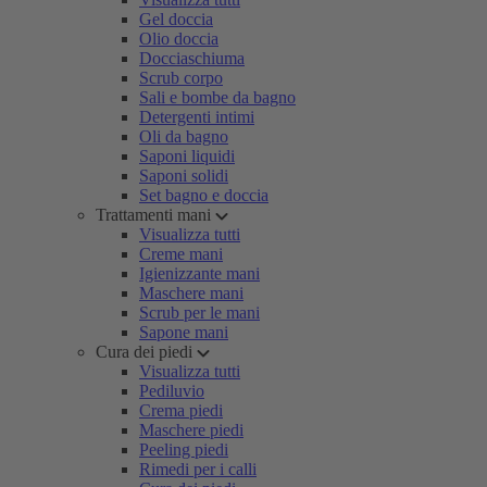
Gel doccia
Olio doccia
Docciaschiuma
Scrub corpo
Sali e bombe da bagno
Detergenti intimi
Oli da bagno
Saponi liquidi
Saponi solidi
Set bagno e doccia
Trattamenti mani
Visualizza tutti
Creme mani
Igienizzante mani
Maschere mani
Scrub per le mani
Sapone mani
Cura dei piedi
Visualizza tutti
Pediluvio
Crema piedi
Maschere piedi
Peeling piedi
Rimedi per i calli