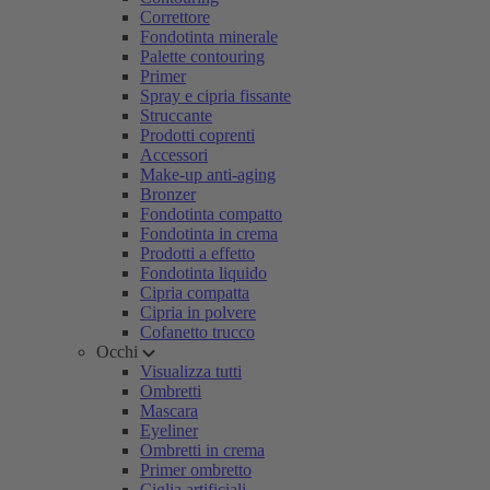
Correttore
Fondotinta minerale
Palette contouring
Primer
Spray e cipria fissante
Struccante
Prodotti coprenti
Accessori
Make-up anti-aging
Bronzer
Fondotinta compatto
Fondotinta in crema
Prodotti a effetto
Fondotinta liquido
Cipria compatta
Cipria in polvere
Cofanetto trucco
Occhi
Visualizza tutti
Ombretti
Mascara
Eyeliner
Ombretti in crema
Primer ombretto
Ciglia artificiali