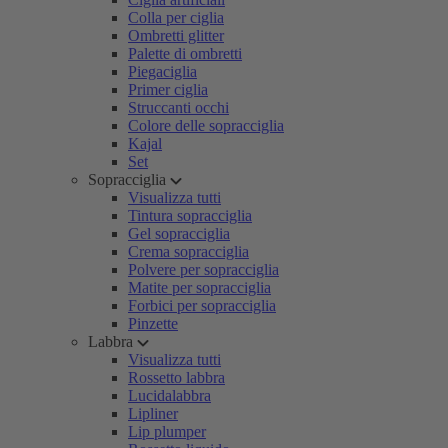
Colla per ciglia
Ombretti glitter
Palette di ombretti
Piegaciglia
Primer ciglia
Struccanti occhi
Colore delle sopracciglia
Kajal
Set
Sopracciglia
Visualizza tutti
Tintura sopracciglia
Gel sopracciglia
Crema sopracciglia
Polvere per sopracciglia
Matite per sopracciglia
Forbici per sopracciglia
Pinzette
Labbra
Visualizza tutti
Rossetto labbra
Lucidalabbra
Lipliner
Lip plumper