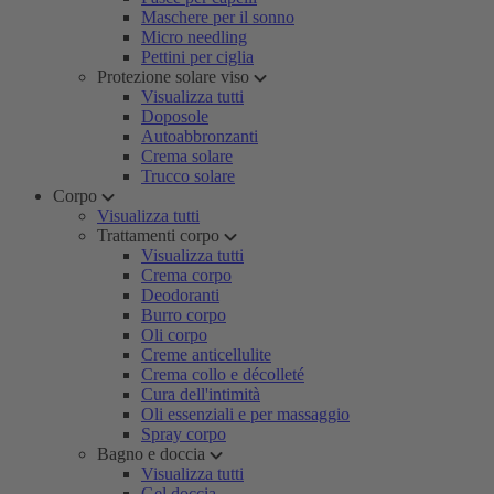
Maschere per il sonno
Micro needling
Pettini per ciglia
Protezione solare viso
Visualizza tutti
Doposole
Autoabbronzanti
Crema solare
Trucco solare
Corpo
Visualizza tutti
Trattamenti corpo
Visualizza tutti
Crema corpo
Deodoranti
Burro corpo
Oli corpo
Creme anticellulite
Crema collo e décolleté
Cura dell'intimità
Oli essenziali e per massaggio
Spray corpo
Bagno e doccia
Visualizza tutti
Gel doccia