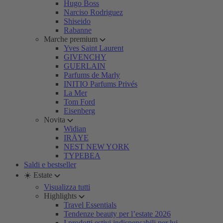
Hugo Boss
Narciso Rodriguez
Shiseido
Rabanne
Marche premium
Yves Saint Laurent
GIVENCHY
GUERLAIN
Parfums de Marly
INITIO Parfums Privés
La Mer
Tom Ford
Eisenberg
Novita
Widian
IRÄYE
NEST NEW YORK
TYPEBEA
Saldi e bestseller
☀️ Estate
Visualizza tutti
Highlights
Travel Essentials
Tendenze beauty per l’estate 2026
I prodotti estivi indispensabili per lui