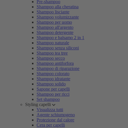
Pre-shampoo
Shampoo alla cheratina
Shampoo lisciante
Shampoo volumizzante
Shampoo per uomo
Shampoo all'argento
Shampoo detergente
Shampoo e balsamo 2 in 1
Shampoo naturale
Shampoo senza siliconi
Shampoo tea tree
Shampoo secco
Shampoo antiforfora
Shampoo di riparazione
Shampoo colorato
Shampoo idratante
Shampoo solido
Sapone per capelli
Shampoo per ricci
Set shampoo
Styling capelli
Visualizza tutti
Agente schiumogeno
Protezione dal calore
Cera per capelli