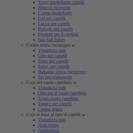
Spray modellante capelli
Ritocco ricrescita
Crema modellante
Gel per capelli
Lacca per capelli
Polvere per capelli
Prodotti per lo styling
Sea Salt Spray
Crema senza risciacquo
Visualizza tutti
Olio per capelli
Siero per capelli
Spray per capelli
Balsamo senza risciacquo
Set per trattamenti
Cura del cuoio capelluto
Visualizza tutti
Olio per il cuoio capelluto
Scrub cuoio capelluto
Tonico per capelli
Crema solare
Cura in base al tipo di capelli
Visualizza tutti
Anticrespo
Antiforfora