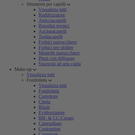
Strumenti per capelli
Visualizza tutti
Raddrizzatore
Arricciacapelli
Bigodini termici
Asciugacapelli
Tagliacapelli
Forbici parrucchiere
Forbici per sfoltire
Mantelle parrucchiere
Phon con diffusore
Spazzola ad aria calda
Make-up
Visualizza tutti
Fondotinta
Visualizza tutti
Fondotinta
Correttore
Cipria
Blush
Evidenziatore
BB- & CC-Cream
Camouflage
Contouring
Correttore