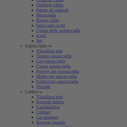
Ombretti glitter
Palette di ombretti
Piegaciglia
Primer ciglia
Struccanti occhi
Colore delle sopracciglia
Kajal
Set
Sopracciglia
Visualizza tutti
Tintura sopracciglia
Gel sopracciglia
Crema sopracciglia
Polvere per sopracciglia
Matite per sopracciglia
Forbici per sopracciglia
Pinzette
Labbra
Visualizza tutti
Rossetto labbra
Lucidalabbra
Lipliner
Lip plumper
Rossetto liquido