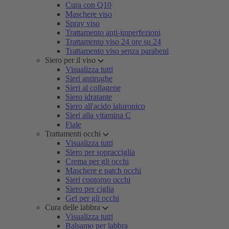
Cura con Q10
Maschere viso
Spray viso
Trattamento anti-imperfezioni
Trattamento viso 24 ore su 24
Trattamento viso senza parabeni
Siero per il viso
Visualizza tutti
Sieri antirughe
Sieri al collagene
Siero idratante
Siero all'acido ialuronico
Sieri alla vitamina C
Fiale
Trattamenti occhi
Visualizza tutti
Siero per sopracciglia
Crema per gli occhi
Maschere e patch occhi
Sieri contorno occhi
Siero per ciglia
Gel per gli occhi
Cura delle labbra
Visualizza tutti
Balsamo per labbra