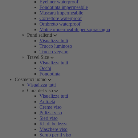
Eyeliner waterproof
Fondotinta impermeabile
Mascara impermeabile
Correttore waterproof
Ombretto waterproof
Matite impermeabili per sopracciglia
Punti salienti
Visualizza tutti
Trucco luminoso
Trucco vegano
Travel Size
Visualizza tutti
Occhi
Fondotinta
Cosmetici uomo
Visualizza tutti
Cura del viso
Visualizza tutti
Anti-età
Creme viso
Pulizia viso
Sieri viso
Kit di bellezza
Maschere viso
Scrub per il viso