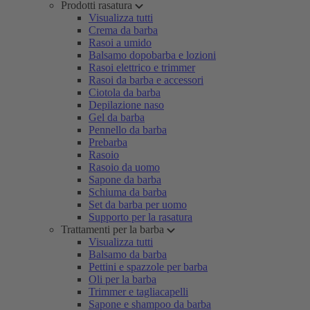
Prodotti rasatura
Visualizza tutti
Crema da barba
Rasoi a umido
Balsamo dopobarba e lozioni
Rasoi elettrico e trimmer
Rasoi da barba e accessori
Ciotola da barba
Depilazione naso
Gel da barba
Pennello da barba
Prebarba
Rasoio
Rasoio da uomo
Sapone da barba
Schiuma da barba
Set da barba per uomo
Supporto per la rasatura
Trattamenti per la barba
Visualizza tutti
Balsamo da barba
Pettini e spazzole per barba
Oli per la barba
Trimmer e tagliacapelli
Sapone e shampoo da barba