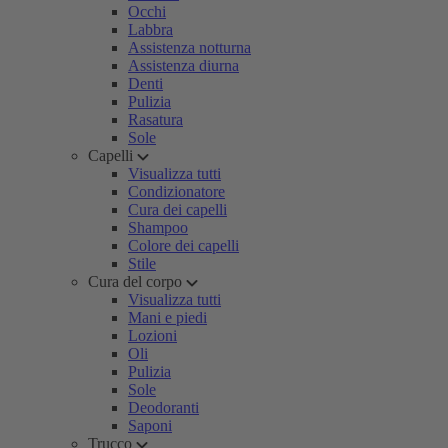
Occhi
Labbra
Assistenza notturna
Assistenza diurna
Denti
Pulizia
Rasatura
Sole
Capelli
Visualizza tutti
Condizionatore
Cura dei capelli
Shampoo
Colore dei capelli
Stile
Cura del corpo
Visualizza tutti
Mani e piedi
Lozioni
Oli
Pulizia
Sole
Deodoranti
Saponi
Trucco