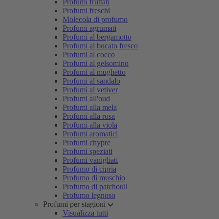
Profumi fruttati
Profumi freschi
Molecola di profumo
Profumi agrumati
Profumi al bergamotto
Profumi al bucato fresco
Profumi al cocco
Profumi al gelsomino
Profumi al mughetto
Profumi al sandalo
Profumi al vetiver
Profumi all'oud
Profumi alla mela
Profumi alla rosa
Profumi alla viola
Profumi aromatici
Profumi chypre
Profumi speziati
Profumi vanigliati
Profumo di cipria
Profumo di muschio
Profumo di patchouli
Profumo legnoso
Profumi per stagioni
Visualizza tutti