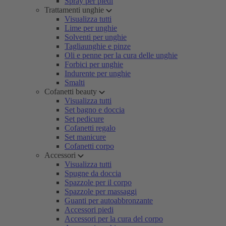
Spray per piedi
Trattamenti unghie
Visualizza tutti
Lime per unghie
Solventi per unghie
Tagliaunghie e pinze
Oli e penne per la cura delle unghie
Forbici per unghie
Indurente per unghie
Smalti
Cofanetti beauty
Visualizza tutti
Set bagno e doccia
Set pedicure
Cofanetti regalo
Set manicure
Cofanetti corpo
Accessori
Visualizza tutti
Spugne da doccia
Spazzole per il corpo
Spazzole per massaggi
Guanti per autoabbronzante
Accessori piedi
Accessori per la cura del corpo