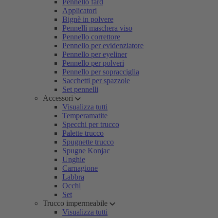
Pennello fard
Applicatori
Bignè in polvere
Pennelli maschera viso
Pennello correttore
Pennello per evidenziatore
Pennello per eyeliner
Pennello per polveri
Pennello per sopracciglia
Sacchetti per spazzole
Set pennelli
Accessori
Visualizza tutti
Temperamatite
Specchi per trucco
Palette trucco
Spugnette trucco
Spugne Konjac
Unghie
Carnagione
Labbra
Occhi
Set
Trucco impermeabile
Visualizza tutti