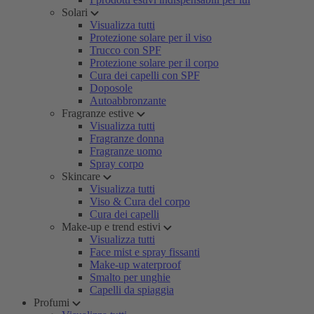
Solari
Visualizza tutti
Protezione solare per il viso
Trucco con SPF
Protezione solare per il corpo
Cura dei capelli con SPF
Doposole
Autoabbronzante
Fragranze estive
Visualizza tutti
Fragranze donna
Fragranze uomo
Spray corpo
Skincare
Visualizza tutti
Viso & Cura del corpo
Cura dei capelli
Make-up e trend estivi
Visualizza tutti
Face mist e spray fissanti
Make-up waterproof
Smalto per unghie
Capelli da spiaggia
Profumi