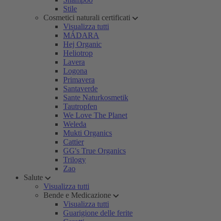
Stile
Cosmetici naturali certificati
Visualizza tutti
MÁDARA
Hej Organic
Heliotrop
Lavera
Logona
Primavera
Santaverde
Sante Naturkosmetik
Tautropfen
We Love The Planet
Weleda
Mukti Organics
Cattier
GG's True Organics
Trilogy
Zao
Salute
Visualizza tutti
Bende e Medicazione
Visualizza tutti
Guarigione delle ferite