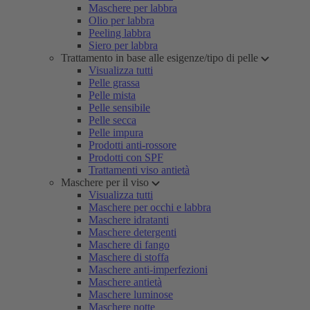
Maschere per labbra
Olio per labbra
Peeling labbra
Siero per labbra
Trattamento in base alle esigenze/tipo di pelle
Visualizza tutti
Pelle grassa
Pelle mista
Pelle sensibile
Pelle secca
Pelle impura
Prodotti anti-rossore
Prodotti con SPF
Trattamenti viso antietà
Maschere per il viso
Visualizza tutti
Maschere per occhi e labbra
Maschere idratanti
Maschere detergenti
Maschere di fango
Maschere di stoffa
Maschere anti-imperfezioni
Maschere antietà
Maschere luminose
Maschere notte