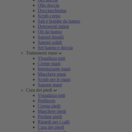
Olio doccia
Docciaschiuma
Scrub corpo
Sali e bombe da bagno
Detergenti intimi
Oli da bagno
Saponi liquidi
Saponi solidi
Set bagno e doccia
Trattamenti mani
Visualizza tutti
Creme mani
Igienizzante mani
Maschere mani
Scrub per le mani
Sapone mani
Cura dei piedi
Visualizza tutti
Pediluvio
Crema piedi
Maschere piedi
Peeling piedi
Rimedi per i calli
Cura dei piedi