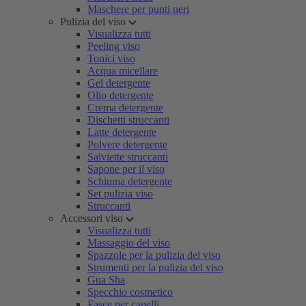
Maschere per punti neri
Pulizia del viso
Visualizza tutti
Peeling viso
Tonici viso
Acqua micellare
Gel detergente
Olio detergente
Crema detergente
Dischetti struccanti
Latte detergente
Polvere detergente
Salviette struccanti
Sapone per il viso
Schiuma detergente
Set pulizia viso
Struccanti
Accessori viso
Visualizza tutti
Massaggio del viso
Spazzole per la pulizia del viso
Strumenti per la pulizia del viso
Gua Sha
Specchio cosmetico
Fasce per capelli