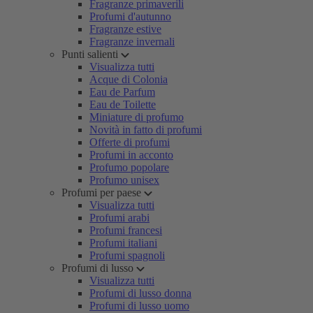
Fragranze primaverili
Profumi d'autunno
Fragranze estive
Fragranze invernali
Punti salienti
Visualizza tutti
Acque di Colonia
Eau de Parfum
Eau de Toilette
Miniature di profumo
Novità in fatto di profumi
Offerte di profumi
Profumi in acconto
Profumo popolare
Profumo unisex
Profumi per paese
Visualizza tutti
Profumi arabi
Profumi francesi
Profumi italiani
Profumi spagnoli
Profumi di lusso
Visualizza tutti
Profumi di lusso donna
Profumi di lusso uomo