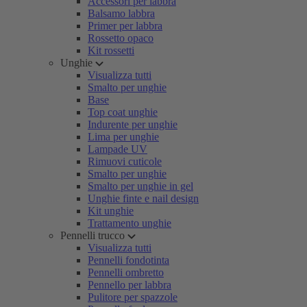
Accessori per labbra
Balsamo labbra
Primer per labbra
Rossetto opaco
Kit rossetti
Unghie
Visualizza tutti
Smalto per unghie
Base
Top coat unghie
Indurente per unghie
Lima per unghie
Lampade UV
Rimuovi cuticole
Smalto per unghie
Smalto per unghie in gel
Unghie finte e nail design
Kit unghie
Trattamento unghie
Pennelli trucco
Visualizza tutti
Pennelli fondotinta
Pennelli ombretto
Pennello per labbra
Pulitore per spazzole