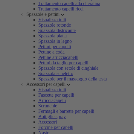
Trattamento capelli alla cheratina
Trattamento capelli ricci
Spazzole e pettini
Visualizza tutti
Spazzole rotonde
Spazzola districante
Spazzola piatta
Spazzola in legno
Pettini per capelli
Pettine a coda
Pettine arricciacapelli
Pettini da taglio per capelli
Spazzola con setole di cinghiale
Spazzola scheletro
Spazzole per il massaggio della testa
Accessori per capelli
Visualizza tutti
Fascette per capelli
Arricciacapelli
Scrunchie
Fermagli e barrette per capelli
Bottiglie spray
Accessori
Forcine per capelli
Nastri