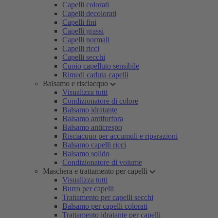
Capelli colorati
Capelli decolorati
Capelli fini
Capelli grassi
Capelli normali
Capelli ricci
Capelli secchi
Cuoio capelluto sensibile
Rimedi caduta capelli
Balsamo e risciacquo
Visualizza tutti
Condizionatore di colore
Balsamo idratante
Balsamo antiforfora
Balsamo anticrespo
Risciacquo per accumuli e riparazioni
Balsamo capelli ricci
Balsamo solido
Condizionatore di volume
Maschera e trattamento per capelli
Visualizza tutti
Burro per capelli
Trattamento per capelli secchi
Balsamo per capelli colorati
Trattamento idratante per capelli