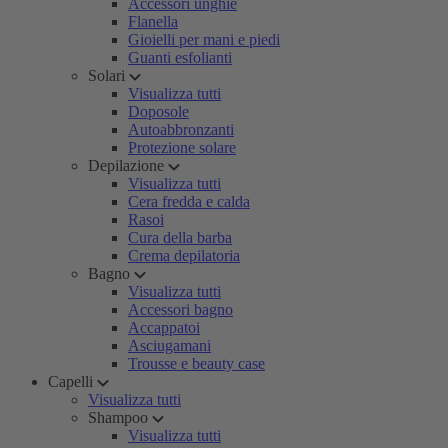
Accessori unghie
Flanella
Gioielli per mani e piedi
Guanti esfolianti
Solari
Visualizza tutti
Doposole
Autoabbronzanti
Protezione solare
Depilazione
Visualizza tutti
Cera fredda e calda
Rasoi
Cura della barba
Crema depilatoria
Bagno
Visualizza tutti
Accessori bagno
Accappatoi
Asciugamani
Trousse e beauty case
Capelli
Visualizza tutti
Shampoo
Visualizza tutti