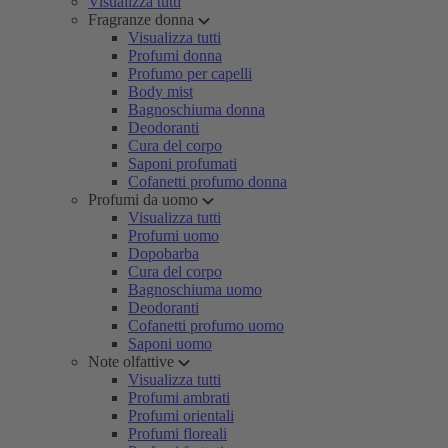
Visualizza tutti
Fragranze donna
Visualizza tutti
Profumi donna
Profumo per capelli
Body mist
Bagnoschiuma donna
Deodoranti
Cura del corpo
Saponi profumati
Cofanetti profumo donna
Profumi da uomo
Visualizza tutti
Profumi uomo
Dopobarba
Cura del corpo
Bagnoschiuma uomo
Deodoranti
Cofanetti profumo uomo
Saponi uomo
Note olfattive
Visualizza tutti
Profumi ambrati
Profumi orientali
Profumi floreali