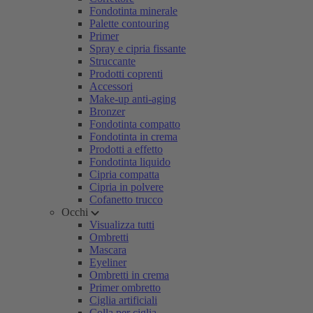
Fondotinta minerale
Palette contouring
Primer
Spray e cipria fissante
Struccante
Prodotti coprenti
Accessori
Make-up anti-aging
Bronzer
Fondotinta compatto
Fondotinta in crema
Prodotti a effetto
Fondotinta liquido
Cipria compatta
Cipria in polvere
Cofanetto trucco
Occhi
Visualizza tutti
Ombretti
Mascara
Eyeliner
Ombretti in crema
Primer ombretto
Ciglia artificiali
Colla per ciglia