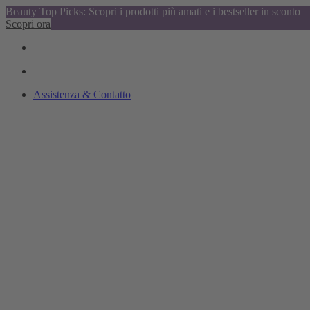
Beauty Top Picks: Scopri i prodotti più amati e i bestseller in sconto
Scopri ora
Assistenza & Contatto