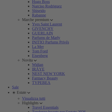
Hugo Boss
Narciso Rodriguez
Shiseido
Rabanne
Marche premium
Yves Saint Laurent
GIVENCHY
GUERLAIN
Parfums de Marly
INITIO Parfums Privés
La Mer
Tom Ford
Eisenberg
Novita
Widian
IRÄYE
NEST NEW YORK
Farmacy Beauty
TYPEBEA
Sale
☀️ Estate
Visualizza tutti
Highlights
Travel Essentials
Tendenze beauty per l’estate 2026