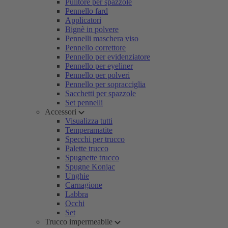
Pulitore per spazzole
Pennello fard
Applicatori
Bignè in polvere
Pennelli maschera viso
Pennello correttore
Pennello per evidenziatore
Pennello per eyeliner
Pennello per polveri
Pennello per sopracciglia
Sacchetti per spazzole
Set pennelli
Accessori
Visualizza tutti
Temperamatite
Specchi per trucco
Palette trucco
Spugnette trucco
Spugne Konjac
Unghie
Carnagione
Labbra
Occhi
Set
Trucco impermeabile