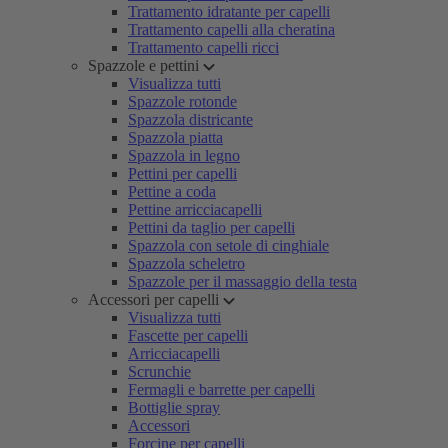
Trattamento idratante per capelli
Trattamento capelli alla cheratina
Trattamento capelli ricci
Spazzole e pettini
Visualizza tutti
Spazzole rotonde
Spazzola districante
Spazzola piatta
Spazzola in legno
Pettini per capelli
Pettine a coda
Pettine arricciacapelli
Pettini da taglio per capelli
Spazzola con setole di cinghiale
Spazzola scheletro
Spazzole per il massaggio della testa
Accessori per capelli
Visualizza tutti
Fascette per capelli
Arricciacapelli
Scrunchie
Fermagli e barrette per capelli
Bottiglie spray
Accessori
Forcine per capelli