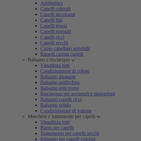
Antiforfora
Capelli colorati
Capelli decolorati
Capelli fini
Capelli grassi
Capelli normali
Capelli ricci
Capelli secchi
Cuoio capelluto sensibile
Rimedi caduta capelli
Balsamo e risciacquo
Visualizza tutti
Condizionatore di colore
Balsamo idratante
Balsamo antiforfora
Balsamo anticrespo
Risciacquo per accumuli e riparazioni
Balsamo capelli ricci
Balsamo solido
Condizionatore di volume
Maschera e trattamento per capelli
Visualizza tutti
Burro per capelli
Trattamento per capelli secchi
Balsamo per capelli colorati