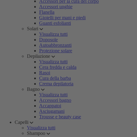
Accessori per la cura del corpo
Accessori unghie
Flanella
Gioielli per mani e piedi
Guanti esfolianti
Solari
Visualizza tutti
Doposole
Autoabbronzanti
Protezione solare
Depilazione
Visualizza tutti
Cera fredda e calda
Rasoi
Cura della barba
Crema depilatoria
Bagno
Visualizza tutti
Accessori bagno
Accappatoi
Asciugamani
Trousse e beauty case
Capelli
Visualizza tutti
Shampoo