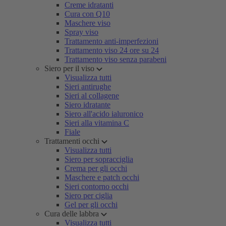
Creme idratanti
Cura con Q10
Maschere viso
Spray viso
Trattamento anti-imperfezioni
Trattamento viso 24 ore su 24
Trattamento viso senza parabeni
Siero per il viso
Visualizza tutti
Sieri antirughe
Sieri al collagene
Siero idratante
Siero all'acido ialuronico
Sieri alla vitamina C
Fiale
Trattamenti occhi
Visualizza tutti
Siero per sopracciglia
Crema per gli occhi
Maschere e patch occhi
Sieri contorno occhi
Siero per ciglia
Gel per gli occhi
Cura delle labbra
Visualizza tutti