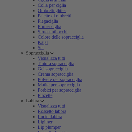
Colla per ciglia
Ombretti glitter
Palette di ombretti
Piegaciglia
Primer ciglia
Struccanti occhi
Colore delle sopracciglia
Kajal
Set
Sopracciglia
Visualizza tutti
Tintura sopracciglia
Gel sopracciglia
Crema sopracciglia
Polvere per sopracciglia
Matite per sopracciglia
Forbici per sopracciglia
Pinzette
Labbra
Visualizza tutti
Rossetto labbra
Lucidalabbra
Lipliner
Lip plumper