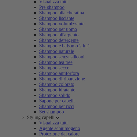
Visualizza tutti
Pre-shampoo
Shampoo alla cheratina
Shampoo lisciante
Shampoo volumizzante
Shampoo per uomo
Shampoo all'argento
Shampoo detergente
Shampoo e balsamo 2 in 1
Shampoo naturale
Shampoo senza siliconi
Shampoo tea tree
Shampoo secco
Shampoo antiforfora
Shampoo di riparazione
Shampoo colorato
Shampoo idratante
Shampoo solido
Sapone per capelli
Shampoo per ricci
Set shampoo
Styling capelli
Visualizza tutti
Agente schiumogeno
Protezione dal calore