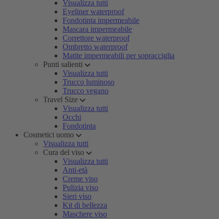
Visualizza tutti
Eyeliner waterproof
Fondotinta impermeabile
Mascara impermeabile
Correttore waterproof
Ombretto waterproof
Matite impermeabili per sopracciglia
Punti salienti
Visualizza tutti
Trucco luminoso
Trucco vegano
Travel Size
Visualizza tutti
Occhi
Fondotinta
Cosmetici uomo
Visualizza tutti
Cura del viso
Visualizza tutti
Anti-età
Creme viso
Pulizia viso
Sieri viso
Kit di bellezza
Maschere viso