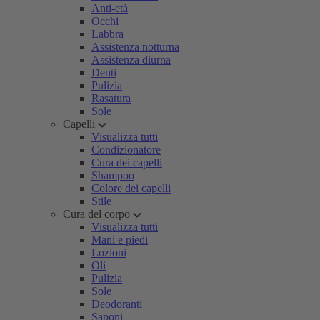
Anti-età
Occhi
Labbra
Assistenza notturna
Assistenza diurna
Denti
Pulizia
Rasatura
Sole
Capelli
Visualizza tutti
Condizionatore
Cura dei capelli
Shampoo
Colore dei capelli
Stile
Cura del corpo
Visualizza tutti
Mani e piedi
Lozioni
Oli
Pulizia
Sole
Deodoranti
Saponi