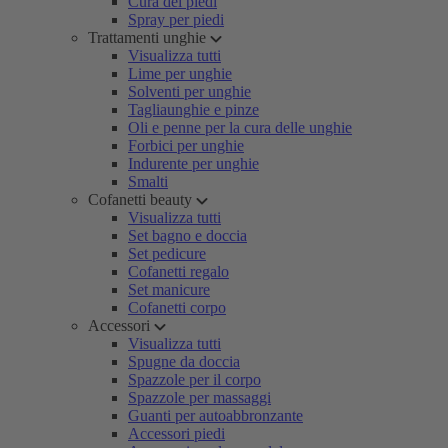
Cura dei piedi
Spray per piedi
Trattamenti unghie
Visualizza tutti
Lime per unghie
Solventi per unghie
Tagliaunghie e pinze
Oli e penne per la cura delle unghie
Forbici per unghie
Indurente per unghie
Smalti
Cofanetti beauty
Visualizza tutti
Set bagno e doccia
Set pedicure
Cofanetti regalo
Set manicure
Cofanetti corpo
Accessori
Visualizza tutti
Spugne da doccia
Spazzole per il corpo
Spazzole per massaggi
Guanti per autoabbronzante
Accessori piedi