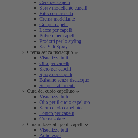
Cera per capelli
Spray modellante capelli
Ritocco ricrescita
Crema modellante
Gel per capelli
Lacca per capelli
Polvere per capelli
Prodotti per lo styling
Sea Salt Spray
Crema senza risciacquo
Visualizza tutti
Olio per capelli
Siero per capelli
Spray per capelli
Balsamo senza risciacquo
Set per trattamenti
Cura del cuoio capelluto
Visualizza tutti
Olio per il cuoio capelluto
Scrub cuoio capelluto
Tonico per capelli
Crema solare
Cura in base al tipo di capelli
Visualizza tutti
Anticrespo