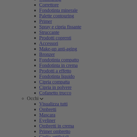
Correttore
Fondotinta minerale
Palette contouring
Primer
Spray e cipria fissante
Struccante
Prodotti coprenti
Accessori
Make-up anti-aging
Bronzer
Fondotinta compatto
Fondotinta in crema
Prodotti a effetto
Fondotinta liquido
Cipria compatta
Cipria in polvere
Cofanetto trucco
Occhi
Visualizza tutti
Ombretti
Mascara
Eyeliner
Ombretti in crema
Primer ombretto
Ciglia artificiali