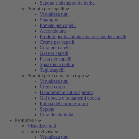
Sapone e shampoo da barba
Prodotti per capelli
Visualizza tutti
Shampoo
Pomate per capelli
Acconciatura
Prodotti per la caduta e la crescita dei capelli
Creme per capelli
Cura per capelli
Gel per capelli
Pasta per capelli
Spazzole e pettini
Tagliacapelli
Prodotti per la cura del corpo
Visualizza tutti
Creme corpo
Deodoranti e antitraspiranti
Gel doccia e trattamenti doccia
Pulizia del corpo e scrub
Sapone
Cura dell'intimità
Profumeria
Visualizza tutti
Cura del viso
Visualizza tutti