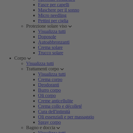
Fasce per capelli
Maschere per il sonno
Micro needling
Pettini per ciglia
Protezione solare viso
Visualizza tutti
Doposole
Autoabbronzanti
Crema solare
Trucco solare
Corpo
Visualizza tutti
Trattamenti corpo
Visualizza tutti
Crema corpo
Deodoranti
Burro corpo
Oli corpo
Creme anticellulite
Crema collo e décolleté
Cura dell'intimità
Oli essenziali e per massaggio
Spray corpo
Bagno e doccia
Visualizza tutti