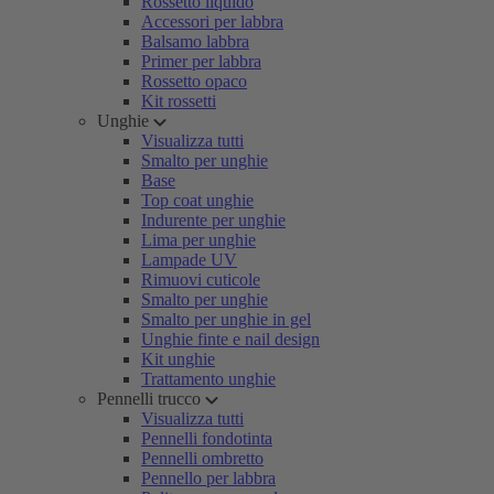
Rossetto liquido
Accessori per labbra
Balsamo labbra
Primer per labbra
Rossetto opaco
Kit rossetti
Unghie
Visualizza tutti
Smalto per unghie
Base
Top coat unghie
Indurente per unghie
Lima per unghie
Lampade UV
Rimuovi cuticole
Smalto per unghie
Smalto per unghie in gel
Unghie finte e nail design
Kit unghie
Trattamento unghie
Pennelli trucco
Visualizza tutti
Pennelli fondotinta
Pennelli ombretto
Pennello per labbra