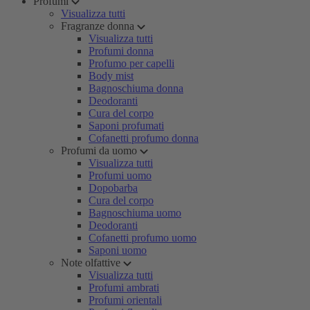
Profumi
Visualizza tutti
Fragranze donna
Visualizza tutti
Profumi donna
Profumo per capelli
Body mist
Bagnoschiuma donna
Deodoranti
Cura del corpo
Saponi profumati
Cofanetti profumo donna
Profumi da uomo
Visualizza tutti
Profumi uomo
Dopobarba
Cura del corpo
Bagnoschiuma uomo
Deodoranti
Cofanetti profumo uomo
Saponi uomo
Note olfattive
Visualizza tutti
Profumi ambrati
Profumi orientali