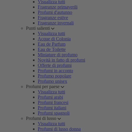
Visualizza tutti
Fragranze primaverili
Profumi d'autunno
Fragranze estive
Fragranze invernali
Punti salienti
Visualizza tutti
Acque di Colonia
Eau de Parfum
Eau de Toilette
Miniature di profumo
Novità in fatto di profumi
Offerte di profumi
Profumi in acconto
Profumo popolare
Profumo unisex
Profumi per paese
Visualizza tutti
Profumi arabi
Profumi francesi
Profumi italiani
Profumi spagnoli
Profumi di lusso
Visualizza tutti
Profumi di lusso donna