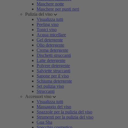
Maschere notte
Maschere per punti neri
Pulizia del viso
Visualizza tutti
Peeling viso
Tonici viso
Acqua micellare
Gel detergente
Olio detergente
Crema detergente
Dischetti struccanti
Latte detergente
Polvere detergente
Salviette struccanti
Sapone per il viso
Schiuma detergente
Set pulizia viso
Struccanti
Accessori viso
Visualizza tutti
Massaggio del viso
Spazzole per la pulizia del viso
Strumenti per la pulizia del viso
Gua Sha
Specchio cosmetico