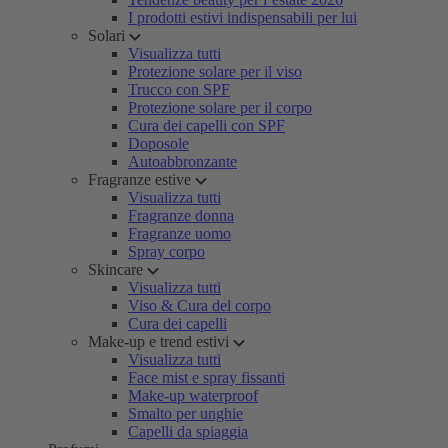
I prodotti estivi indispensabili per lui
Solari
Visualizza tutti
Protezione solare per il viso
Trucco con SPF
Protezione solare per il corpo
Cura dei capelli con SPF
Doposole
Autoabbronzante
Fragranze estive
Visualizza tutti
Fragranze donna
Fragranze uomo
Spray corpo
Skincare
Visualizza tutti
Viso & Cura del corpo
Cura dei capelli
Make-up e trend estivi
Visualizza tutti
Face mist e spray fissanti
Make-up waterproof
Smalto per unghie
Capelli da spiaggia