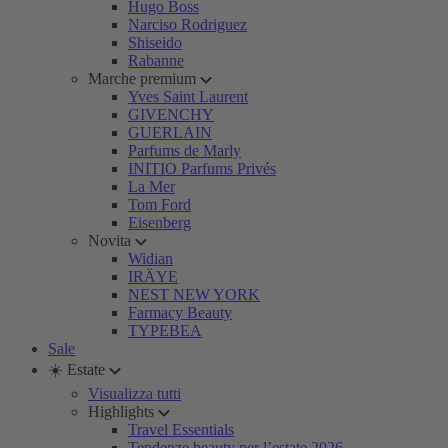
Hugo Boss
Narciso Rodriguez
Shiseido
Rabanne
Marche premium
Yves Saint Laurent
GIVENCHY
GUERLAIN
Parfums de Marly
INITIO Parfums Privés
La Mer
Tom Ford
Eisenberg
Novita
Widian
IRÄYE
NEST NEW YORK
Farmacy Beauty
TYPEBEA
Sale
☀️ Estate
Visualizza tutti
Highlights
Travel Essentials
Tendenze beauty per l’estate 2026