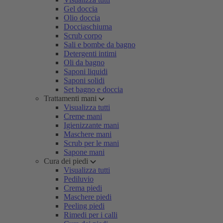
Gel doccia
Olio doccia
Docciaschiuma
Scrub corpo
Sali e bombe da bagno
Detergenti intimi
Oli da bagno
Saponi liquidi
Saponi solidi
Set bagno e doccia
Trattamenti mani
Visualizza tutti
Creme mani
Igienizzante mani
Maschere mani
Scrub per le mani
Sapone mani
Cura dei piedi
Visualizza tutti
Pediluvio
Crema piedi
Maschere piedi
Peeling piedi
Rimedi per i calli