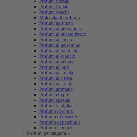
Profumi floreali
Profumi fruttati
Profumi freschi
Molecola di profumo
Profumi agrumati
Profumi al bergamotto
Profumi al bucato fresco
Profumi al cocco
Profumi al gelsomino
Profumi al mughetto
Profumi al sandalo
Profumi al vetiver
Profumi all'oud
Profumi alla mela
Profumi alla rosa
Profumi alla viola
Profumi aromatici
Profumi chypre
Profumi speziati
Profumi vanigliati
Profumo di cipria
Profumo di muschio
Profumo di patchouli
Profumo legnoso
Profumi per stagioni