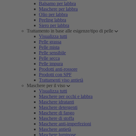
Balsamo per labbra
Maschere per labbra
Olio per labbra
Peeling labbra
Siero per labbra
Trattamento in base alle esigenze/tipo di pelle
Visualizza tutti
Pelle grassa
Pelle mista
Pelle sensibile
Pelle secca
Pelle impura
Prodotti anti-rossore
Prodotti con SPF
Trattamenti viso antietà
Maschere per il viso
Visualizza tutti
Maschere per occhi e labbra
Maschere idratanti
Maschere detergenti
Maschere di fango
Maschere di stoffa
Maschere anti-imperfezioni
Maschere antietà
Maschere luminose