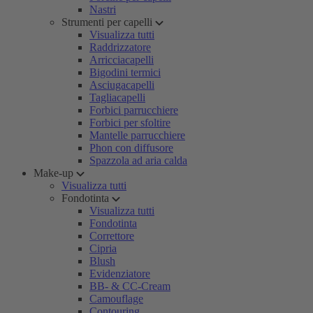
Nastri
Strumenti per capelli
Visualizza tutti
Raddrizzatore
Arricciacapelli
Bigodini termici
Asciugacapelli
Tagliacapelli
Forbici parrucchiere
Forbici per sfoltire
Mantelle parrucchiere
Phon con diffusore
Spazzola ad aria calda
Make-up
Visualizza tutti
Fondotinta
Visualizza tutti
Fondotinta
Correttore
Cipria
Blush
Evidenziatore
BB- & CC-Cream
Camouflage
Contouring