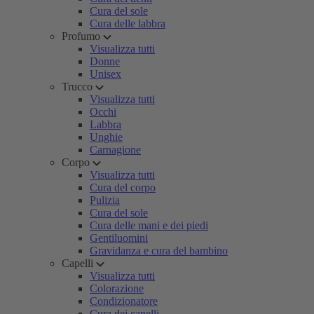
Cura del sole
Cura delle labbra
Profumo
Visualizza tutti
Donne
Unisex
Trucco
Visualizza tutti
Occhi
Labbra
Unghie
Carnagione
Corpo
Visualizza tutti
Cura del corpo
Pulizia
Cura del sole
Cura delle mani e dei piedi
Gentiluomini
Gravidanza e cura del bambino
Capelli
Visualizza tutti
Colorazione
Condizionatore
Cura dei capelli