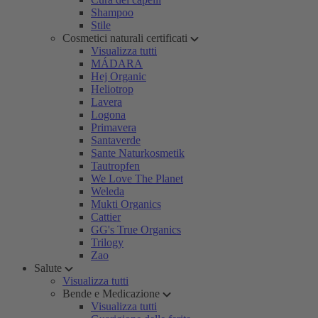
Shampoo
Stile
Cosmetici naturali certificati
Visualizza tutti
MÁDARA
Hej Organic
Heliotrop
Lavera
Logona
Primavera
Santaverde
Sante Naturkosmetik
Tautropfen
We Love The Planet
Weleda
Mukti Organics
Cattier
GG's True Organics
Trilogy
Zao
Salute
Visualizza tutti
Bende e Medicazione
Visualizza tutti