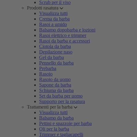
Scrub per il viso
Prodotti rasatura
Visualizza tutti
Crema da barba
Rasoi a umido
Balsamo dopobarba e lozioni
Rasoi elettrico e trimmer
Rasoi da barba e accessori
Ciotola da barba
Depilazione naso
Gel da barba
Pennello da barba
Prebarba
Rasoio
Rasoio da uomo
Sapone da barba
Schiuma da barba
Set da barba per uomo
Supporto per la rasatura
Trattamenti per la barba
Visualizza tutti
Balsamo da barba
Pettini e spazzole per barba
Oli per la barba
Trimmer e tagliacapelli