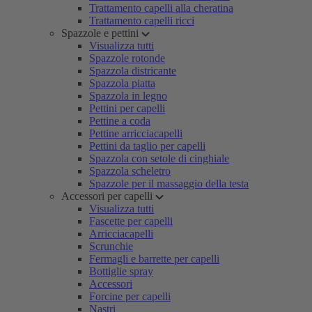
Trattamento capelli alla cheratina
Trattamento capelli ricci
Spazzole e pettini
Visualizza tutti
Spazzole rotonde
Spazzola districante
Spazzola piatta
Spazzola in legno
Pettini per capelli
Pettine a coda
Pettine arricciacapelli
Pettini da taglio per capelli
Spazzola con setole di cinghiale
Spazzola scheletro
Spazzole per il massaggio della testa
Accessori per capelli
Visualizza tutti
Fascette per capelli
Arricciacapelli
Scrunchie
Fermagli e barrette per capelli
Bottiglie spray
Accessori
Forcine per capelli
Nastri