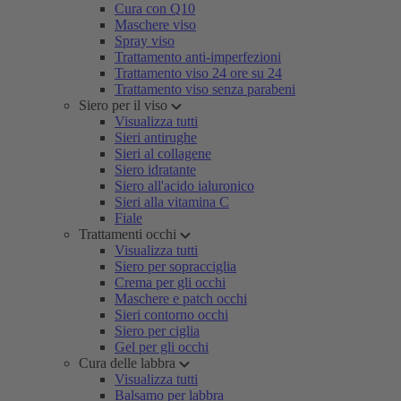
Cura con Q10
Maschere viso
Spray viso
Trattamento anti-imperfezioni
Trattamento viso 24 ore su 24
Trattamento viso senza parabeni
Siero per il viso
Visualizza tutti
Sieri antirughe
Sieri al collagene
Siero idratante
Siero all'acido ialuronico
Sieri alla vitamina C
Fiale
Trattamenti occhi
Visualizza tutti
Siero per sopracciglia
Crema per gli occhi
Maschere e patch occhi
Sieri contorno occhi
Siero per ciglia
Gel per gli occhi
Cura delle labbra
Visualizza tutti
Balsamo per labbra