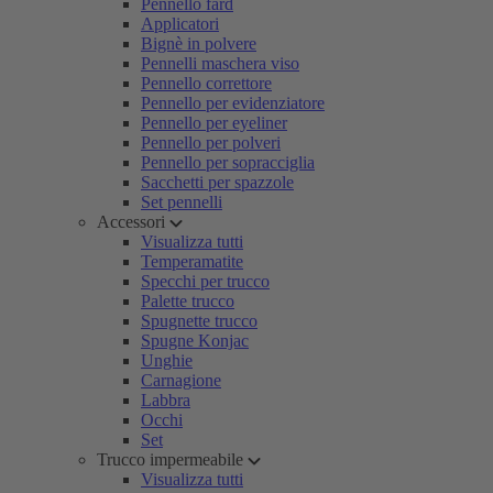
Pennello fard
Applicatori
Bignè in polvere
Pennelli maschera viso
Pennello correttore
Pennello per evidenziatore
Pennello per eyeliner
Pennello per polveri
Pennello per sopracciglia
Sacchetti per spazzole
Set pennelli
Accessori
Visualizza tutti
Temperamatite
Specchi per trucco
Palette trucco
Spugnette trucco
Spugne Konjac
Unghie
Carnagione
Labbra
Occhi
Set
Trucco impermeabile
Visualizza tutti