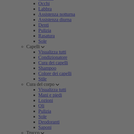
Occhi
Labbra
Assistenza notturna
Assistenza diurna
Denti
Pulizia
Rasatura
Sole
Capelli
Visualizza tutti
Condizionatore
Cura dei capelli
Shampoo
Colore dei capelli
Stile
Cura del corpo
Visualizza tutti
Mani e piedi
Lozioni
Oli
Pulizia
Sole
Deodoranti
Saponi
Trucco