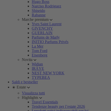
Hugo Boss
Narciso Rodriguez
Shiseido
Rabanne
Marche premium
Yves Saint Laurent
GIVENCHY
GUERLAIN
Parfums de Marly
INITIO Parfums Privés
La Mer
Tom Ford
Eisenberg
Novita
Widian
IRÄYE
NEST NEW YORK
TYPEBEA
Saldi e bestseller
☀️ Estate
Visualizza tutti
Highlights
Travel Essentials
Tendenze beauty per l’estate 2026
I prodotti estivi indispensabili per lui