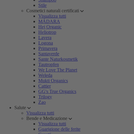
Stile
Cosmetici naturali certificati
Visualizza tutti
MÁDARA
Hej Organic
Heliotrop
Lavera
Logona
Primavera
Santaverde
Sante Naturkosmetik
Tautropfen
We Love The Planet
Weleda
Mukti Organics
Cattier
GG's True Organics
Trilogy
Zao
Salute
Visualizza tutti
Bende e Medicazione
Visualizza tutti
Guarigione delle ferite