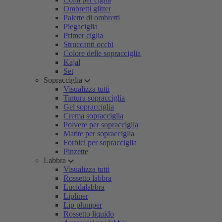
Ombretti glitter
Palette di ombretti
Piegaciglia
Primer ciglia
Struccanti occhi
Colore delle sopracciglia
Kajal
Set
Sopracciglia
Visualizza tutti
Tintura sopracciglia
Gel sopracciglia
Crema sopracciglia
Polvere per sopracciglia
Matite per sopracciglia
Forbici per sopracciglia
Pinzette
Labbra
Visualizza tutti
Rossetto labbra
Lucidalabbra
Lipliner
Lip plumper
Rossetto liquido