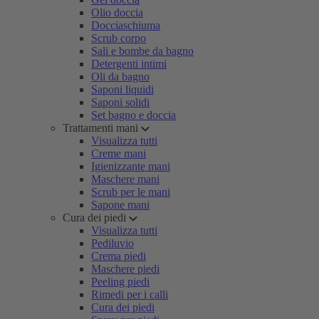
Olio doccia
Docciaschiuma
Scrub corpo
Sali e bombe da bagno
Detergenti intimi
Oli da bagno
Saponi liquidi
Saponi solidi
Set bagno e doccia
Trattamenti mani
Visualizza tutti
Creme mani
Igienizzante mani
Maschere mani
Scrub per le mani
Sapone mani
Cura dei piedi
Visualizza tutti
Pediluvio
Crema piedi
Maschere piedi
Peeling piedi
Rimedi per i calli
Cura dei piedi