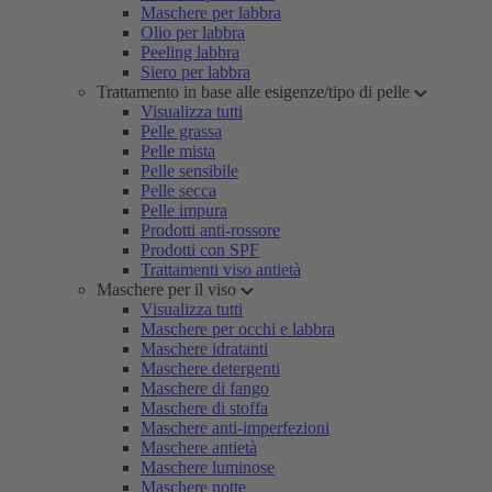
Maschere per labbra
Olio per labbra
Peeling labbra
Siero per labbra
Trattamento in base alle esigenze/tipo di pelle
Visualizza tutti
Pelle grassa
Pelle mista
Pelle sensibile
Pelle secca
Pelle impura
Prodotti anti-rossore
Prodotti con SPF
Trattamenti viso antietà
Maschere per il viso
Visualizza tutti
Maschere per occhi e labbra
Maschere idratanti
Maschere detergenti
Maschere di fango
Maschere di stoffa
Maschere anti-imperfezioni
Maschere antietà
Maschere luminose
Maschere notte