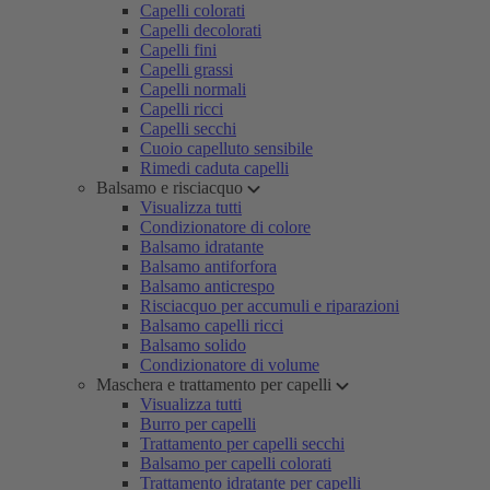
Capelli colorati
Capelli decolorati
Capelli fini
Capelli grassi
Capelli normali
Capelli ricci
Capelli secchi
Cuoio capelluto sensibile
Rimedi caduta capelli
Balsamo e risciacquo
Visualizza tutti
Condizionatore di colore
Balsamo idratante
Balsamo antiforfora
Balsamo anticrespo
Risciacquo per accumuli e riparazioni
Balsamo capelli ricci
Balsamo solido
Condizionatore di volume
Maschera e trattamento per capelli
Visualizza tutti
Burro per capelli
Trattamento per capelli secchi
Balsamo per capelli colorati
Trattamento idratante per capelli