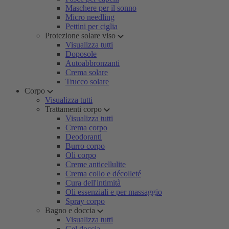
Maschere per il sonno
Micro needling
Pettini per ciglia
Protezione solare viso
Visualizza tutti
Doposole
Autoabbronzanti
Crema solare
Trucco solare
Corpo
Visualizza tutti
Trattamenti corpo
Visualizza tutti
Crema corpo
Deodoranti
Burro corpo
Oli corpo
Creme anticellulite
Crema collo e décolleté
Cura dell'intimità
Oli essenziali e per massaggio
Spray corpo
Bagno e doccia
Visualizza tutti
Gel doccia