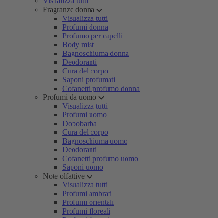
Visualizza tutti
Fragranze donna
Visualizza tutti
Profumi donna
Profumo per capelli
Body mist
Bagnoschiuma donna
Deodoranti
Cura del corpo
Saponi profumati
Cofanetti profumo donna
Profumi da uomo
Visualizza tutti
Profumi uomo
Dopobarba
Cura del corpo
Bagnoschiuma uomo
Deodoranti
Cofanetti profumo uomo
Saponi uomo
Note olfattive
Visualizza tutti
Profumi ambrati
Profumi orientali
Profumi floreali