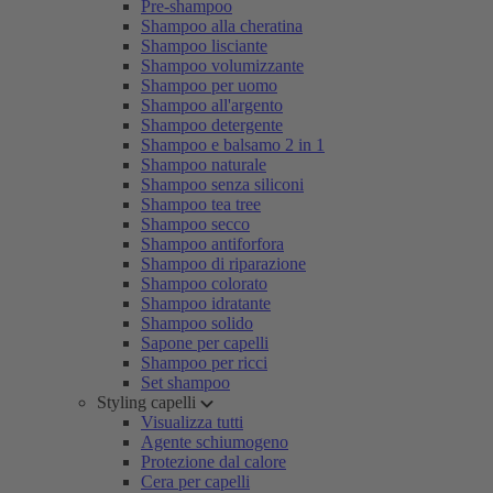
Pre-shampoo
Shampoo alla cheratina
Shampoo lisciante
Shampoo volumizzante
Shampoo per uomo
Shampoo all'argento
Shampoo detergente
Shampoo e balsamo 2 in 1
Shampoo naturale
Shampoo senza siliconi
Shampoo tea tree
Shampoo secco
Shampoo antiforfora
Shampoo di riparazione
Shampoo colorato
Shampoo idratante
Shampoo solido
Sapone per capelli
Shampoo per ricci
Set shampoo
Styling capelli
Visualizza tutti
Agente schiumogeno
Protezione dal calore
Cera per capelli