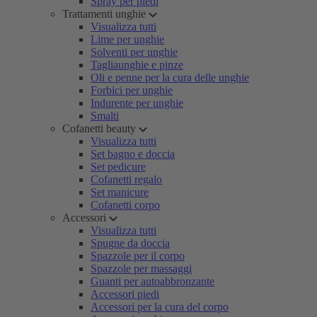
Spray per piedi
Trattamenti unghie
Visualizza tutti
Lime per unghie
Solventi per unghie
Tagliaunghie e pinze
Oli e penne per la cura delle unghie
Forbici per unghie
Indurente per unghie
Smalti
Cofanetti beauty
Visualizza tutti
Set bagno e doccia
Set pedicure
Cofanetti regalo
Set manicure
Cofanetti corpo
Accessori
Visualizza tutti
Spugne da doccia
Spazzole per il corpo
Spazzole per massaggi
Guanti per autoabbronzante
Accessori piedi
Accessori per la cura del corpo