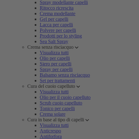
Spray modellante capelli
Ritocco ricrescita
Crema modellante
Gel per capelli
Lacca per capelli
Polvere per capelli
Prodotti per lo styling
Sea Salt Spray
Crema senza risciacquo
Visualizza tutti
Olio per capelli
Siero per capelli
Spray per capelli
Balsamo senza risciacquo
Set per trattamenti
Cura del cuoio capelluto
Visualizza tutti
Olio per il cuoio capelluto
Scrub cuoio capelluto
Tonico per capelli
Crema solare
Cura in base al tipo di capelli
Visualizza tutti
Anticrespo
Antiforfora