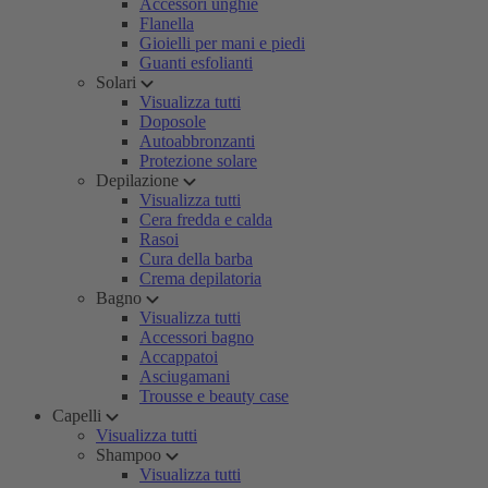
Accessori unghie
Flanella
Gioielli per mani e piedi
Guanti esfolianti
Solari
Visualizza tutti
Doposole
Autoabbronzanti
Protezione solare
Depilazione
Visualizza tutti
Cera fredda e calda
Rasoi
Cura della barba
Crema depilatoria
Bagno
Visualizza tutti
Accessori bagno
Accappatoi
Asciugamani
Trousse e beauty case
Capelli
Visualizza tutti
Shampoo
Visualizza tutti