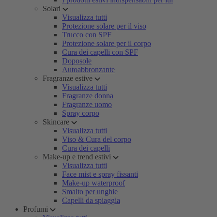
Solari
Visualizza tutti
Protezione solare per il viso
Trucco con SPF
Protezione solare per il corpo
Cura dei capelli con SPF
Doposole
Autoabbronzante
Fragranze estive
Visualizza tutti
Fragranze donna
Fragranze uomo
Spray corpo
Skincare
Visualizza tutti
Viso & Cura del corpo
Cura dei capelli
Make-up e trend estivi
Visualizza tutti
Face mist e spray fissanti
Make-up waterproof
Smalto per unghie
Capelli da spiaggia
Profumi