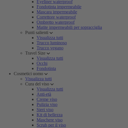
Eyeliner waterproof
Fondotinta impermeabile
Mascara impermeabile
Correttore waterproof
Ombretto waterproof
Matite impermeabili per sopracciglia
Punti salienti
Visualizza tutti
Trucco luminoso
Trucco vegano
Travel Size
Visualizza tutti
Occhi
Fondotinta
Cosmetici uomo
Visualizza tutti
Cura del viso
Visualizza tutti
Anti-età
Creme viso
Pulizia viso
Sieri viso
Kit di bellezza
Maschere viso
Scrub per il viso