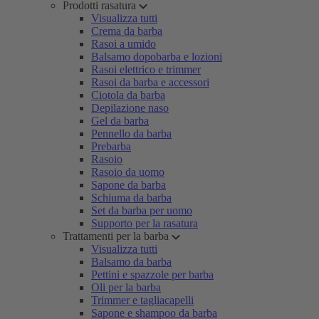
Prodotti rasatura
Visualizza tutti
Crema da barba
Rasoi a umido
Balsamo dopobarba e lozioni
Rasoi elettrico e trimmer
Rasoi da barba e accessori
Ciotola da barba
Depilazione naso
Gel da barba
Pennello da barba
Prebarba
Rasoio
Rasoio da uomo
Sapone da barba
Schiuma da barba
Set da barba per uomo
Supporto per la rasatura
Trattamenti per la barba
Visualizza tutti
Balsamo da barba
Pettini e spazzole per barba
Oli per la barba
Trimmer e tagliacapelli
Sapone e shampoo da barba