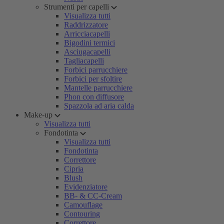
Strumenti per capelli
Visualizza tutti
Raddrizzatore
Arricciacapelli
Bigodini termici
Asciugacapelli
Tagliacapelli
Forbici parrucchiere
Forbici per sfoltire
Mantelle parrucchiere
Phon con diffusore
Spazzola ad aria calda
Make-up
Visualizza tutti
Fondotinta
Visualizza tutti
Fondotinta
Correttore
Cipria
Blush
Evidenziatore
BB- & CC-Cream
Camouflage
Contouring
Correttore