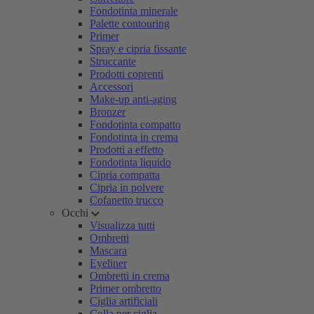
Fondotinta minerale
Palette contouring
Primer
Spray e cipria fissante
Struccante
Prodotti coprenti
Accessori
Make-up anti-aging
Bronzer
Fondotinta compatto
Fondotinta in crema
Prodotti a effetto
Fondotinta liquido
Cipria compatta
Cipria in polvere
Cofanetto trucco
Occhi
Visualizza tutti
Ombretti
Mascara
Eyeliner
Ombretti in crema
Primer ombretto
Ciglia artificiali
Colla per ciglia