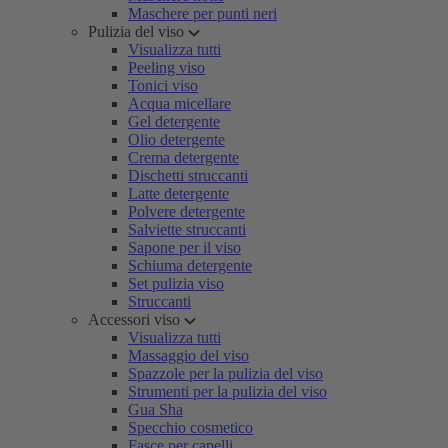
Maschere per punti neri
Pulizia del viso
Visualizza tutti
Peeling viso
Tonici viso
Acqua micellare
Gel detergente
Olio detergente
Crema detergente
Dischetti struccanti
Latte detergente
Polvere detergente
Salviette struccanti
Sapone per il viso
Schiuma detergente
Set pulizia viso
Struccanti
Accessori viso
Visualizza tutti
Massaggio del viso
Spazzole per la pulizia del viso
Strumenti per la pulizia del viso
Gua Sha
Specchio cosmetico
Fasce per capelli