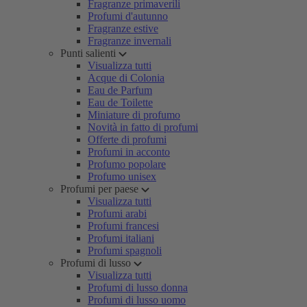
Fragranze primaverili
Profumi d'autunno
Fragranze estive
Fragranze invernali
Punti salienti
Visualizza tutti
Acque di Colonia
Eau de Parfum
Eau de Toilette
Miniature di profumo
Novità in fatto di profumi
Offerte di profumi
Profumi in acconto
Profumo popolare
Profumo unisex
Profumi per paese
Visualizza tutti
Profumi arabi
Profumi francesi
Profumi italiani
Profumi spagnoli
Profumi di lusso
Visualizza tutti
Profumi di lusso donna
Profumi di lusso uomo