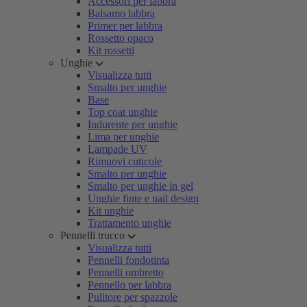
Accessori per labbra
Balsamo labbra
Primer per labbra
Rossetto opaco
Kit rossetti
Unghie
Visualizza tutti
Smalto per unghie
Base
Top coat unghie
Indurente per unghie
Lima per unghie
Lampade UV
Rimuovi cuticole
Smalto per unghie
Smalto per unghie in gel
Unghie finte e nail design
Kit unghie
Trattamento unghie
Pennelli trucco
Visualizza tutti
Pennelli fondotinta
Pennelli ombretto
Pennello per labbra
Pulitore per spazzole