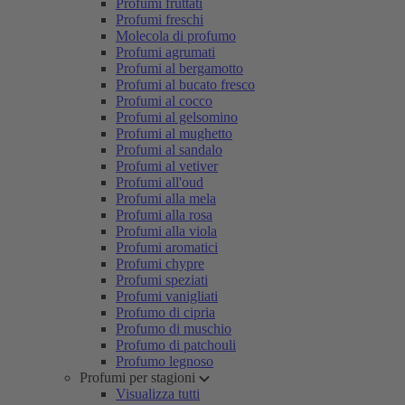
Profumi fruttati
Profumi freschi
Molecola di profumo
Profumi agrumati
Profumi al bergamotto
Profumi al bucato fresco
Profumi al cocco
Profumi al gelsomino
Profumi al mughetto
Profumi al sandalo
Profumi al vetiver
Profumi all'oud
Profumi alla mela
Profumi alla rosa
Profumi alla viola
Profumi aromatici
Profumi chypre
Profumi speziati
Profumi vanigliati
Profumo di cipria
Profumo di muschio
Profumo di patchouli
Profumo legnoso
Profumi per stagioni
Visualizza tutti