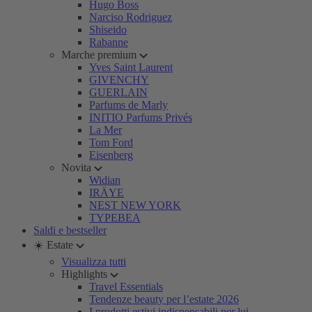
Hugo Boss
Narciso Rodriguez
Shiseido
Rabanne
Marche premium
Yves Saint Laurent
GIVENCHY
GUERLAIN
Parfums de Marly
INITIO Parfums Privés
La Mer
Tom Ford
Eisenberg
Novita
Widian
IRÄYE
NEST NEW YORK
TYPEBEA
Saldi e bestseller
☀️ Estate
Visualizza tutti
Highlights
Travel Essentials
Tendenze beauty per l’estate 2026
I prodotti estivi indispensabili per lui