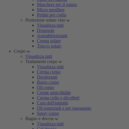
Maschere per il sonno
Micro needling
Pettini per ciglia
Protezione solare viso
Visualizza tutti
Doposole
Autoabbronzanti
Crema solare
Trucco solare
Corpo
Visualizza tutti
Trattamenti corpo
Visualizza tutti
Crema corpo
Deodoranti
Burro corpo
Oli corpo
Creme anticellulite
Crema collo e décolleté
Cura dell'intimità
Oli essenziali e per massaggio
Spray corpo
Bagno e doccia
Visualizza tutti
Gel doccia