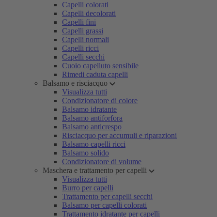
Capelli colorati
Capelli decolorati
Capelli fini
Capelli grassi
Capelli normali
Capelli ricci
Capelli secchi
Cuoio capelluto sensibile
Rimedi caduta capelli
Balsamo e risciacquo
Visualizza tutti
Condizionatore di colore
Balsamo idratante
Balsamo antiforfora
Balsamo anticrespo
Risciacquo per accumuli e riparazioni
Balsamo capelli ricci
Balsamo solido
Condizionatore di volume
Maschera e trattamento per capelli
Visualizza tutti
Burro per capelli
Trattamento per capelli secchi
Balsamo per capelli colorati
Trattamento idratante per capelli