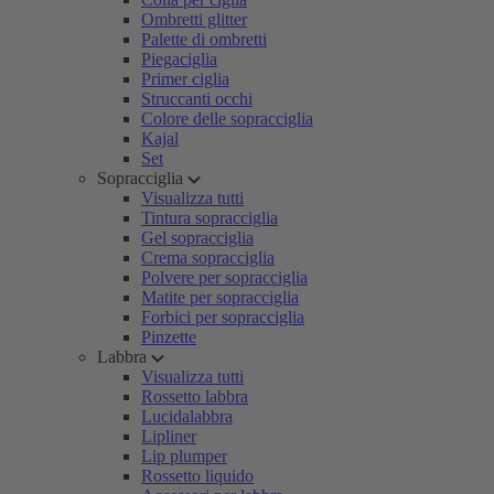
Ombretti glitter
Palette di ombretti
Piegaciglia
Primer ciglia
Struccanti occhi
Colore delle sopracciglia
Kajal
Set
Sopracciglia
Visualizza tutti
Tintura sopracciglia
Gel sopracciglia
Crema sopracciglia
Polvere per sopracciglia
Matite per sopracciglia
Forbici per sopracciglia
Pinzette
Labbra
Visualizza tutti
Rossetto labbra
Lucidalabbra
Lipliner
Lip plumper
Rossetto liquido