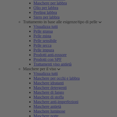
Maschere per labbra
Olio per labbra
Peeling labbra
Siero per labbra
Trattamento in base alle esigenze/tipo di pelle
Visualizza tutti
Pelle grassa
Pelle mista
Pelle sensibile
Pelle secca
Pelle impura
Prodotti anti-rossore
Prodotti con SPF
Trattamenti viso antietà
Maschere per il viso
Visualizza tutti
Maschere per occhi e labbra
Maschere idratanti
Maschere detergenti
Maschere di fango
Maschere di stoffa
Maschere anti-imperfezioni
Maschere antietà
Maschere luminose
Maschere notte