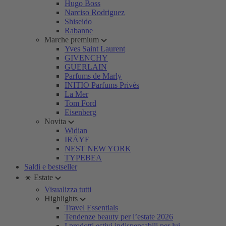
Hugo Boss
Narciso Rodriguez
Shiseido
Rabanne
Marche premium
Yves Saint Laurent
GIVENCHY
GUERLAIN
Parfums de Marly
INITIO Parfums Privés
La Mer
Tom Ford
Eisenberg
Novita
Widian
IRÄYE
NEST NEW YORK
TYPEBEA
Saldi e bestseller
☀️ Estate
Visualizza tutti
Highlights
Travel Essentials
Tendenze beauty per l’estate 2026
I prodotti estivi indispensabili per lui