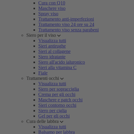
Cura con Q10
Maschere viso
Spray viso
Trattamento anti-imperfezioni
Trattamento viso 24 ore su 24
Trattamento viso senza parabeni
Siero per il viso
Visualizza tutti
Sieri antirughe
Sieri al collagene
Siero idratante
Siero all'acido ialuronico
Sieri alla vitamina C
Fiale
Trattamenti occhi
Visualizza tutti
Siero per sopracciglia
Crema per gli occhi
Maschere e patch occhi
Sieri contorno occhi
Siero per ciglia
Gel per gli occhi
Cura delle labbra
Visualizza tutti
Balsamo per labbra