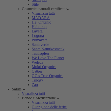
Stile
Cosmetici naturali certificati
Visualizza tutti
MÁDARA
Hej Organic
Heliotrop
Lavera
Logona
Primavera
Santaverde
Sante Naturkosmetik
Tautropfen
We Love The Planet
Weleda
Mukti Organics
Cattier
GG's True Organics
Trilogy
Zao
Salute
Visualizza tutti
Bende e Medicazione
Visualizza tutti
Guarigione delle ferite