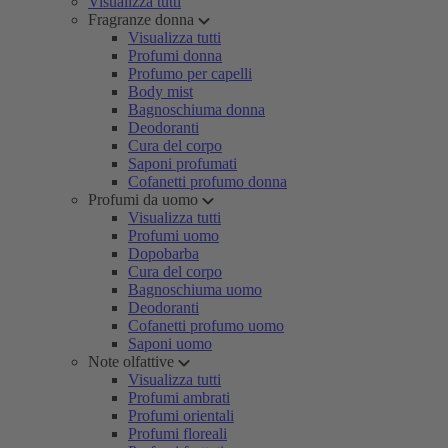
Visualizza tutti
Fragranze donna
Visualizza tutti
Profumi donna
Profumo per capelli
Body mist
Bagnoschiuma donna
Deodoranti
Cura del corpo
Saponi profumati
Cofanetti profumo donna
Profumi da uomo
Visualizza tutti
Profumi uomo
Dopobarba
Cura del corpo
Bagnoschiuma uomo
Deodoranti
Cofanetti profumo uomo
Saponi uomo
Note olfattive
Visualizza tutti
Profumi ambrati
Profumi orientali
Profumi floreali