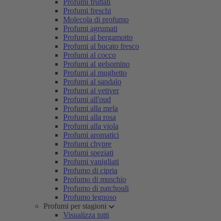
Profumi fruttati
Profumi freschi
Molecola di profumo
Profumi agrumati
Profumi al bergamotto
Profumi al bucato fresco
Profumi al cocco
Profumi al gelsomino
Profumi al mughetto
Profumi al sandalo
Profumi al vetiver
Profumi all'oud
Profumi alla mela
Profumi alla rosa
Profumi alla viola
Profumi aromatici
Profumi chypre
Profumi speziati
Profumi vanigliati
Profumo di cipria
Profumo di muschio
Profumo di patchouli
Profumo legnoso
Profumi per stagioni
Visualizza tutti