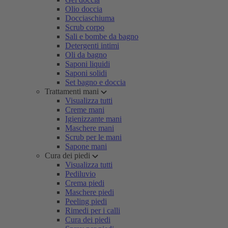
Olio doccia
Docciaschiuma
Scrub corpo
Sali e bombe da bagno
Detergenti intimi
Oli da bagno
Saponi liquidi
Saponi solidi
Set bagno e doccia
Trattamenti mani
Visualizza tutti
Creme mani
Igienizzante mani
Maschere mani
Scrub per le mani
Sapone mani
Cura dei piedi
Visualizza tutti
Pediluvio
Crema piedi
Maschere piedi
Peeling piedi
Rimedi per i calli
Cura dei piedi