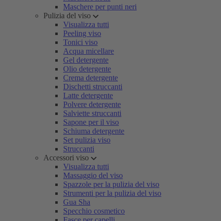
Maschere per punti neri
Pulizia del viso
Visualizza tutti
Peeling viso
Tonici viso
Acqua micellare
Gel detergente
Olio detergente
Crema detergente
Dischetti struccanti
Latte detergente
Polvere detergente
Salviette struccanti
Sapone per il viso
Schiuma detergente
Set pulizia viso
Struccanti
Accessori viso
Visualizza tutti
Massaggio del viso
Spazzole per la pulizia del viso
Strumenti per la pulizia del viso
Gua Sha
Specchio cosmetico
Fasce per capelli