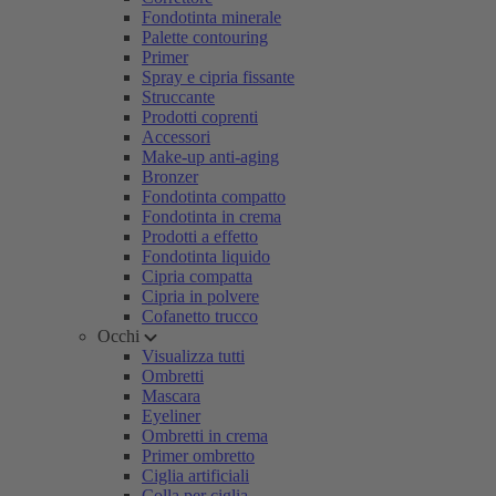
Fondotinta minerale
Palette contouring
Primer
Spray e cipria fissante
Struccante
Prodotti coprenti
Accessori
Make-up anti-aging
Bronzer
Fondotinta compatto
Fondotinta in crema
Prodotti a effetto
Fondotinta liquido
Cipria compatta
Cipria in polvere
Cofanetto trucco
Occhi
Visualizza tutti
Ombretti
Mascara
Eyeliner
Ombretti in crema
Primer ombretto
Ciglia artificiali
Colla per ciglia