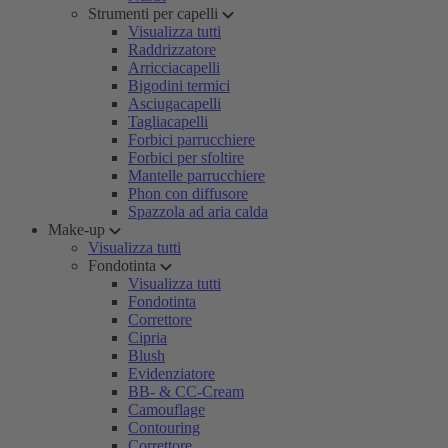
Strumenti per capelli
Visualizza tutti
Raddrizzatore
Arricciacapelli
Bigodini termici
Asciugacapelli
Tagliacapelli
Forbici parrucchiere
Forbici per sfoltire
Mantelle parrucchiere
Phon con diffusore
Spazzola ad aria calda
Make-up
Visualizza tutti
Fondotinta
Visualizza tutti
Fondotinta
Correttore
Cipria
Blush
Evidenziatore
BB- & CC-Cream
Camouflage
Contouring
Correttore