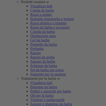
Prodotti rasatura
Visualizza tutti
Crema da barba
Rasoi a umido
Balsamo dopobarba e lozioni
Rasoi elettrico e trimmer
Rasoi da barba e accessori
Ciotola da barba
Depilazione naso
Gel da barba
Pennello da barba
Prebarba
Rasoio
Rasoio da uomo
Sapone da barba
Schiuma da barba
Set da barba per uomo
Supporto per la rasatura
Trattamenti per la barba
Visualizza tutti
Balsamo da barba
Pettini e spazzole per barba
Oli per la barba
Trimmer e tagliacapelli
Sapone e shampoo da barba