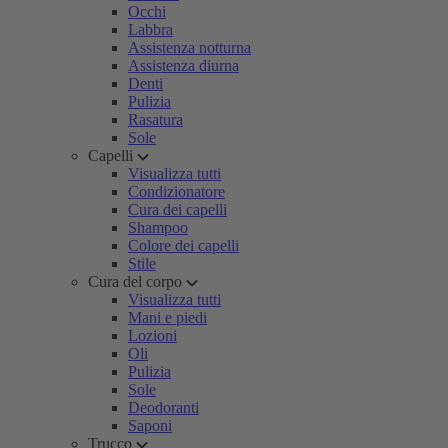
Occhi
Labbra
Assistenza notturna
Assistenza diurna
Denti
Pulizia
Rasatura
Sole
Capelli
Visualizza tutti
Condizionatore
Cura dei capelli
Shampoo
Colore dei capelli
Stile
Cura del corpo
Visualizza tutti
Mani e piedi
Lozioni
Oli
Pulizia
Sole
Deodoranti
Saponi
Trucco