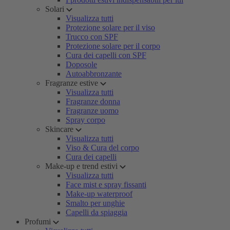
Solari
Visualizza tutti
Protezione solare per il viso
Trucco con SPF
Protezione solare per il corpo
Cura dei capelli con SPF
Doposole
Autoabbronzante
Fragranze estive
Visualizza tutti
Fragranze donna
Fragranze uomo
Spray corpo
Skincare
Visualizza tutti
Viso & Cura del corpo
Cura dei capelli
Make-up e trend estivi
Visualizza tutti
Face mist e spray fissanti
Make-up waterproof
Smalto per unghie
Capelli da spiaggia
Profumi