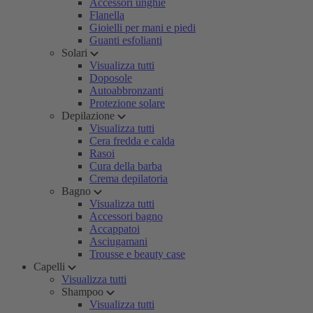
Accessori unghie
Flanella
Gioielli per mani e piedi
Guanti esfolianti
Solari
Visualizza tutti
Doposole
Autoabbronzanti
Protezione solare
Depilazione
Visualizza tutti
Cera fredda e calda
Rasoi
Cura della barba
Crema depilatoria
Bagno
Visualizza tutti
Accessori bagno
Accappatoi
Asciugamani
Trousse e beauty case
Capelli
Visualizza tutti
Shampoo
Visualizza tutti