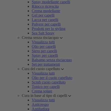
Spray modellante capelli
Ritocco ricrescita
Crema modellante
Gel per capelli
Lacca per capelli
Polvere per capelli
Prodotti per lo styling
Sea Salt Spray
Crema senza risciacquo
Visualizza tutti
Olio per capelli
Siero per capelli
Spray per capelli
Balsamo senza risciacquo
Set per trattamenti
Cura del cuoio capelluto
Visualizza tutti
Olio per il cuoio capelluto
Scrub cuoio capelluto
Tonico per capelli
Crema solare
Cura in base al tipo di capelli
Visualizza tutti
Anticrespo
Antiforfora