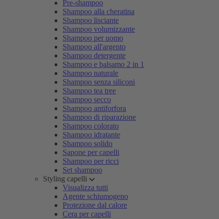
Pre-shampoo
Shampoo alla cheratina
Shampoo lisciante
Shampoo volumizzante
Shampoo per uomo
Shampoo all'argento
Shampoo detergente
Shampoo e balsamo 2 in 1
Shampoo naturale
Shampoo senza siliconi
Shampoo tea tree
Shampoo secco
Shampoo antiforfora
Shampoo di riparazione
Shampoo colorato
Shampoo idratante
Shampoo solido
Sapone per capelli
Shampoo per ricci
Set shampoo
Styling capelli
Visualizza tutti
Agente schiumogeno
Protezione dal calore
Cera per capelli