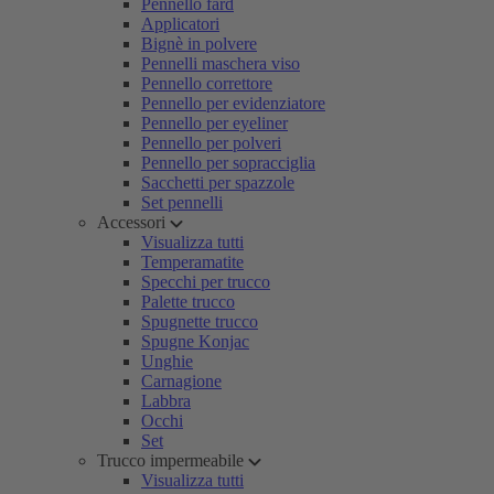
Pennello fard
Applicatori
Bignè in polvere
Pennelli maschera viso
Pennello correttore
Pennello per evidenziatore
Pennello per eyeliner
Pennello per polveri
Pennello per sopracciglia
Sacchetti per spazzole
Set pennelli
Accessori
Visualizza tutti
Temperamatite
Specchi per trucco
Palette trucco
Spugnette trucco
Spugne Konjac
Unghie
Carnagione
Labbra
Occhi
Set
Trucco impermeabile
Visualizza tutti