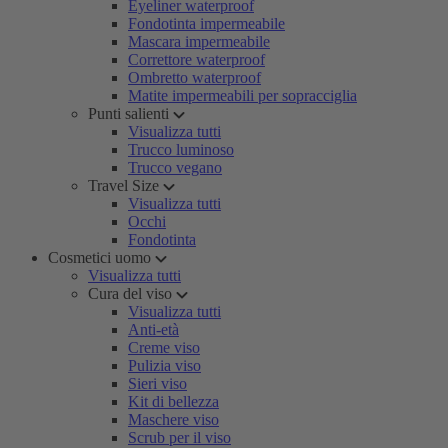
Eyeliner waterproof
Fondotinta impermeabile
Mascara impermeabile
Correttore waterproof
Ombretto waterproof
Matite impermeabili per sopracciglia
Punti salienti
Visualizza tutti
Trucco luminoso
Trucco vegano
Travel Size
Visualizza tutti
Occhi
Fondotinta
Cosmetici uomo
Visualizza tutti
Cura del viso
Visualizza tutti
Anti-età
Creme viso
Pulizia viso
Sieri viso
Kit di bellezza
Maschere viso
Scrub per il viso