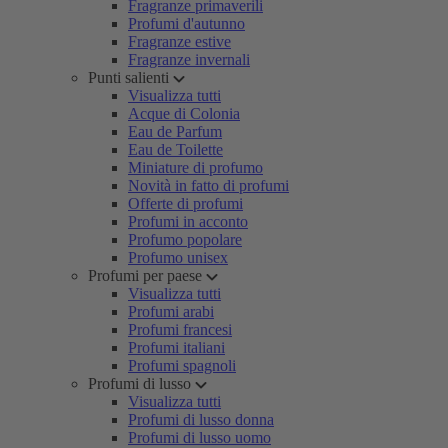
Fragranze primaverili
Profumi d'autunno
Fragranze estive
Fragranze invernali
Punti salienti
Visualizza tutti
Acque di Colonia
Eau de Parfum
Eau de Toilette
Miniature di profumo
Novità in fatto di profumi
Offerte di profumi
Profumi in acconto
Profumo popolare
Profumo unisex
Profumi per paese
Visualizza tutti
Profumi arabi
Profumi francesi
Profumi italiani
Profumi spagnoli
Profumi di lusso
Visualizza tutti
Profumi di lusso donna
Profumi di lusso uomo