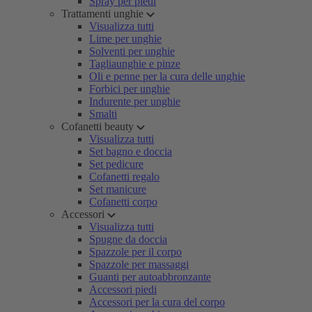
Spray per piedi
Trattamenti unghie
Visualizza tutti
Lime per unghie
Solventi per unghie
Tagliaunghie e pinze
Oli e penne per la cura delle unghie
Forbici per unghie
Indurente per unghie
Smalti
Cofanetti beauty
Visualizza tutti
Set bagno e doccia
Set pedicure
Cofanetti regalo
Set manicure
Cofanetti corpo
Accessori
Visualizza tutti
Spugne da doccia
Spazzole per il corpo
Spazzole per massaggi
Guanti per autoabbronzante
Accessori piedi
Accessori per la cura del corpo