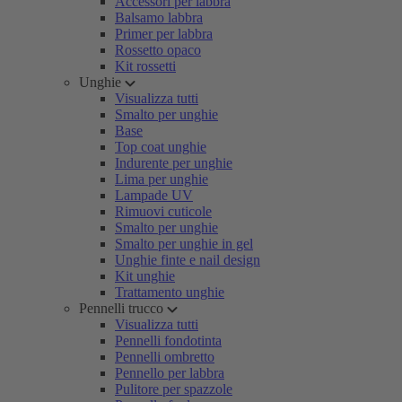
Accessori per labbra
Balsamo labbra
Primer per labbra
Rossetto opaco
Kit rossetti
Unghie
Visualizza tutti
Smalto per unghie
Base
Top coat unghie
Indurente per unghie
Lima per unghie
Lampade UV
Rimuovi cuticole
Smalto per unghie
Smalto per unghie in gel
Unghie finte e nail design
Kit unghie
Trattamento unghie
Pennelli trucco
Visualizza tutti
Pennelli fondotinta
Pennelli ombretto
Pennello per labbra
Pulitore per spazzole