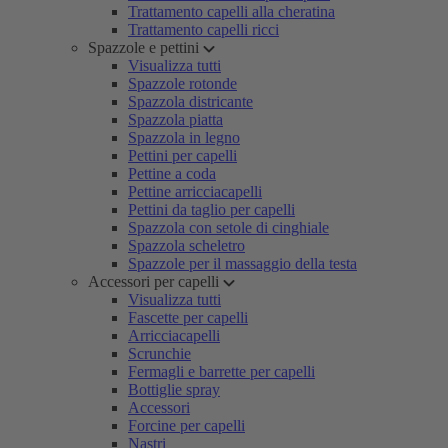
Trattamento capelli alla cheratina
Trattamento capelli ricci
Spazzole e pettini
Visualizza tutti
Spazzole rotonde
Spazzola districante
Spazzola piatta
Spazzola in legno
Pettini per capelli
Pettine a coda
Pettine arricciacapelli
Pettini da taglio per capelli
Spazzola con setole di cinghiale
Spazzola scheletro
Spazzole per il massaggio della testa
Accessori per capelli
Visualizza tutti
Fascette per capelli
Arricciacapelli
Scrunchie
Fermagli e barrette per capelli
Bottiglie spray
Accessori
Forcine per capelli
Nastri