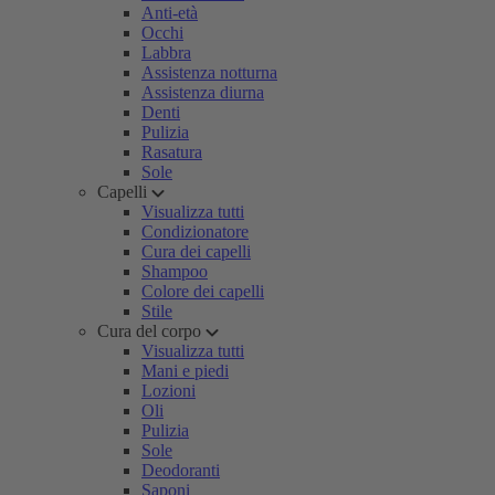
Anti-età
Occhi
Labbra
Assistenza notturna
Assistenza diurna
Denti
Pulizia
Rasatura
Sole
Capelli
Visualizza tutti
Condizionatore
Cura dei capelli
Shampoo
Colore dei capelli
Stile
Cura del corpo
Visualizza tutti
Mani e piedi
Lozioni
Oli
Pulizia
Sole
Deodoranti
Saponi