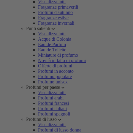
Visualizza tutti
Fragranze primaverili
Profumi d'autunno
Fragranze estive
Fragranze invernali
Punti salienti
Visualizza tutti
Acque di Colonia
Eau de Parfum
Eau de Toilette
Miniature di profumo
Novità in fatto di profumi
Offerte di profumi
Profumi in acconto
Profumo popolare
Profumo unisex
Profumi per paese
Visualizza tutti
Profumi arabi
Profumi francesi
Profumi italiani
Profumi spagnoli
Profumi di lusso
Visualizza tutti
Profumi di lusso donna