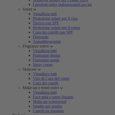
I prodotti estivi indispensabili per lui
Solari
Visualizza tutti
Protezione solare per il viso
Trucco con SPF
Protezione solare per il corpo
Cura dei capelli con SPF
Doposole
Autoabbronzante
Fragranze estive
Visualizza tutti
Fragranze donna
Fragranze uomo
Spray corpo
Skincare
Visualizza tutti
Viso & Cura del corpo
Cura dei capelli
Make-up e trend estivi
Visualizza tutti
Face mist e spray fissanti
Make-up waterproof
Smalto per unghie
Capelli da spiaggia