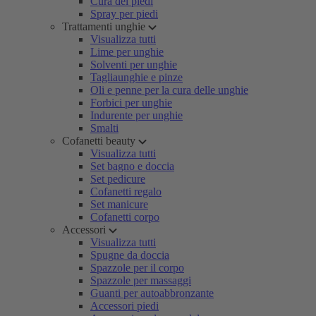
Cura dei piedi
Spray per piedi
Trattamenti unghie
Visualizza tutti
Lime per unghie
Solventi per unghie
Tagliaunghie e pinze
Oli e penne per la cura delle unghie
Forbici per unghie
Indurente per unghie
Smalti
Cofanetti beauty
Visualizza tutti
Set bagno e doccia
Set pedicure
Cofanetti regalo
Set manicure
Cofanetti corpo
Accessori
Visualizza tutti
Spugne da doccia
Spazzole per il corpo
Spazzole per massaggi
Guanti per autoabbronzante
Accessori piedi