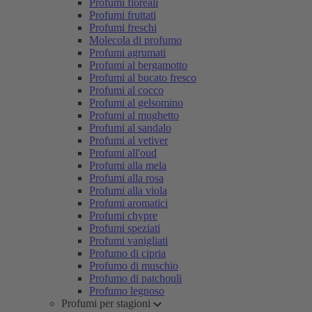
Profumi floreali
Profumi fruttati
Profumi freschi
Molecola di profumo
Profumi agrumati
Profumi al bergamotto
Profumi al bucato fresco
Profumi al cocco
Profumi al gelsomino
Profumi al mughetto
Profumi al sandalo
Profumi al vetiver
Profumi all'oud
Profumi alla mela
Profumi alla rosa
Profumi alla viola
Profumi aromatici
Profumi chypre
Profumi speziati
Profumi vanigliati
Profumo di cipria
Profumo di muschio
Profumo di patchouli
Profumo legnoso
Profumi per stagioni