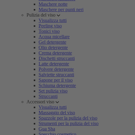
Maschere notte
Maschere per punti neri
Pulizia del viso
Visualizza tutti
Peeling viso
Tonici viso
Acqua micellare
Gel detergente
Olio detergente
Crema detergente
Dischetti struccanti
Latte detergente
Polvere detergente
Salviette struccanti
Sapone per il viso
Schiuma detergente
Set pulizia viso
Struccanti
Accessori viso
Visualizza tutti
Massaggio del viso
Spazzole per la pulizia del viso
Strumenti per la pulizia del viso
Gua Sha
Specchio cosmetico