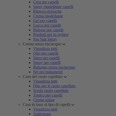
Cera per capelli
Spray modellante capelli
Ritocco ricrescita
Crema modellante
Gel per capelli
Lacca per capelli
Polvere per capelli
Prodotti per lo styling
Sea Salt Spray
Crema senza risciacquo
Visualizza tutti
Olio per capelli
Siero per capelli
Spray per capelli
Balsamo senza risciacquo
Set per trattamenti
Cura del cuoio capelluto
Visualizza tutti
Olio per il cuoio capelluto
Scrub cuoio capelluto
Tonico per capelli
Crema solare
Cura in base al tipo di capelli
Visualizza tutti
Anticrespo