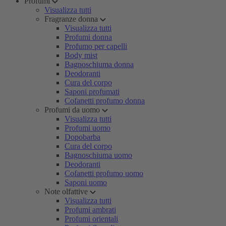
Profumi
Visualizza tutti
Fragranze donna
Visualizza tutti
Profumi donna
Profumo per capelli
Body mist
Bagnoschiuma donna
Deodoranti
Cura del corpo
Saponi profumati
Cofanetti profumo donna
Profumi da uomo
Visualizza tutti
Profumi uomo
Dopobarba
Cura del corpo
Bagnoschiuma uomo
Deodoranti
Cofanetti profumo uomo
Saponi uomo
Note olfattive
Visualizza tutti
Profumi ambrati
Profumi orientali