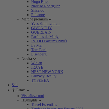
Hugo Boss
Narciso Rodriguez
Shiseido
Rabanne
Marche premium
Yves Saint Laurent
GIVENCHY
GUERLAIN
Parfums de Marly
INITIO Parfums Privés
La Mer
Tom Ford
Eisenberg
Novita
Widian
IRÄYE
NEST NEW YORK
Farmacy Beauty
TYPEBEA
Sale
☀️ Estate
Visualizza tutti
Highlights
Travel Essentials
Tendenze beauty per l’estate 2026