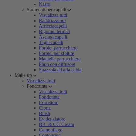
Nastri
Strumenti per capelli
Visualizza tutti
Raddrizzatore
Arricciacapelli
Bigodini termici
Asciugacapelli
Tagliacapelli
Forbici parrucchiere
Forbici per sfoltire
Mantelle parrucchiere
Phon con diffusore
Spazzola ad aria calda
Make-up
Visualizza tutti
Fondotinta
Visualizza tutti
Fondotinta
Correttore
Cipria
Blush
Evidenziatore
BB- & CC-Cream
Camouflage
Contouring