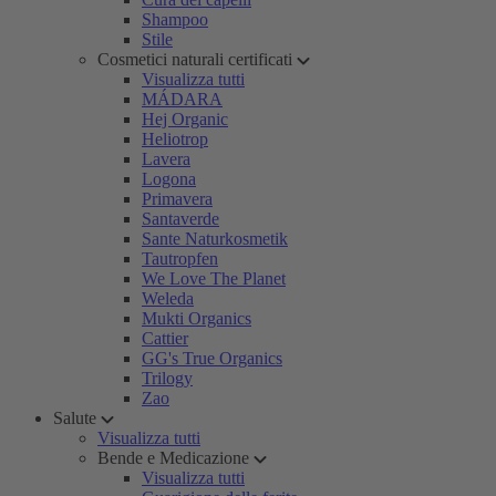
Shampoo
Stile
Cosmetici naturali certificati
Visualizza tutti
MÁDARA
Hej Organic
Heliotrop
Lavera
Logona
Primavera
Santaverde
Sante Naturkosmetik
Tautropfen
We Love The Planet
Weleda
Mukti Organics
Cattier
GG's True Organics
Trilogy
Zao
Salute
Visualizza tutti
Bende e Medicazione
Visualizza tutti