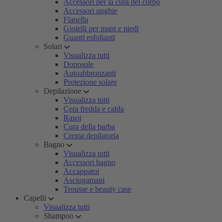
Accessori per la cura del corpo
Accessori unghie
Flanella
Gioielli per mani e piedi
Guanti esfolianti
Solari
Visualizza tutti
Doposole
Autoabbronzanti
Protezione solare
Depilazione
Visualizza tutti
Cera fredda e calda
Rasoi
Cura della barba
Crema depilatoria
Bagno
Visualizza tutti
Accessori bagno
Accappatoi
Asciugamani
Trousse e beauty case
Capelli
Visualizza tutti
Shampoo