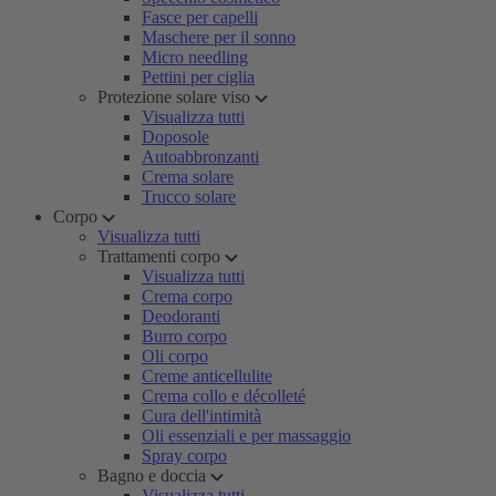
Fasce per capelli
Maschere per il sonno
Micro needling
Pettini per ciglia
Protezione solare viso
Visualizza tutti
Doposole
Autoabbronzanti
Crema solare
Trucco solare
Corpo
Visualizza tutti
Trattamenti corpo
Visualizza tutti
Crema corpo
Deodoranti
Burro corpo
Oli corpo
Creme anticellulite
Crema collo e décolleté
Cura dell'intimità
Oli essenziali e per massaggio
Spray corpo
Bagno e doccia
Visualizza tutti