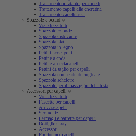
Trattamento idratante per capelli
Trattamento capelli alla cheratina
Trattamento capelli ricci
Spazzole e pettini
Visualizza tutti
Spazzole rotonde
Spazzola districante
Spazzola piatta
Spazzola in legno
Pettini per capelli
Pettine a coda
Pettine arricciacapelli
Pettini da taglio per capelli
Spazzola con setole di cinghiale
Spazzola scheletro
Spazzole per il massaggio della testa
Accessori per capelli
Visualizza tutti
Fascette per capelli
Arricciacapelli
Scrunchie
Fermagli e barrette per capelli
Bottiglie spray
Accessori
Forcine per capelli