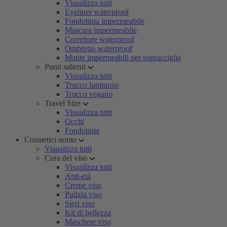
Visualizza tutti
Eyeliner waterproof
Fondotinta impermeabile
Mascara impermeabile
Correttore waterproof
Ombretto waterproof
Matite impermeabili per sopracciglia
Punti salienti
Visualizza tutti
Trucco luminoso
Trucco vegano
Travel Size
Visualizza tutti
Occhi
Fondotinta
Cosmetici uomo
Visualizza tutti
Cura del viso
Visualizza tutti
Anti-età
Creme viso
Pulizia viso
Sieri viso
Kit di bellezza
Maschere viso