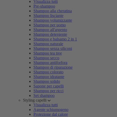
Visualizza tutti
Pre-shampoo
Shampoo alla cheratina
Shampoo lisciante
Shampoo volumizzante
Shampoo per uomo
Shampoo all'argento
Shampoo detergente
Shampoo e balsamo 2 in 1
Shampoo naturale
Shampoo senza siliconi
Shampoo tea tree
Shampoo secco
Shampoo antiforfora
Shampoo di riparazione
Shampoo colorato
Shampoo idratante
Shampoo solido
Sapone per capelli
Shampoo per ricci
Set shampoo
Styling capelli
Visualizza tutti
Agente schiumogeno
Protezione dal calore