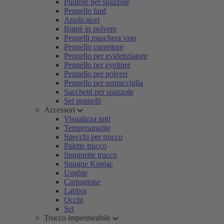
Pulitore per spazzole
Pennello fard
Applicatori
Bignè in polvere
Pennelli maschera viso
Pennello correttore
Pennello per evidenziatore
Pennello per eyeliner
Pennello per polveri
Pennello per sopracciglia
Sacchetti per spazzole
Set pennelli
Accessori
Visualizza tutti
Temperamatite
Specchi per trucco
Palette trucco
Spugnette trucco
Spugne Konjac
Unghie
Carnagione
Labbra
Occhi
Set
Trucco impermeabile