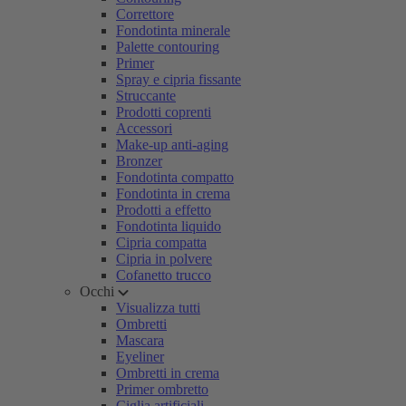
Correttore
Fondotinta minerale
Palette contouring
Primer
Spray e cipria fissante
Struccante
Prodotti coprenti
Accessori
Make-up anti-aging
Bronzer
Fondotinta compatto
Fondotinta in crema
Prodotti a effetto
Fondotinta liquido
Cipria compatta
Cipria in polvere
Cofanetto trucco
Occhi
Visualizza tutti
Ombretti
Mascara
Eyeliner
Ombretti in crema
Primer ombretto
Ciglia artificiali