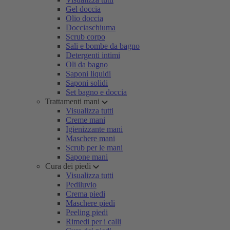
Gel doccia
Olio doccia
Docciaschiuma
Scrub corpo
Sali e bombe da bagno
Detergenti intimi
Oli da bagno
Saponi liquidi
Saponi solidi
Set bagno e doccia
Trattamenti mani
Visualizza tutti
Creme mani
Igienizzante mani
Maschere mani
Scrub per le mani
Sapone mani
Cura dei piedi
Visualizza tutti
Pediluvio
Crema piedi
Maschere piedi
Peeling piedi
Rimedi per i calli