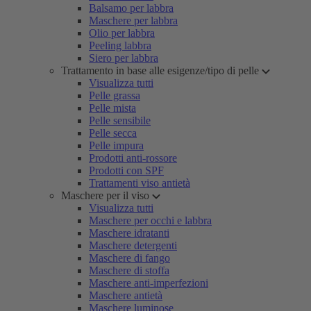
Balsamo per labbra
Maschere per labbra
Olio per labbra
Peeling labbra
Siero per labbra
Trattamento in base alle esigenze/tipo di pelle
Visualizza tutti
Pelle grassa
Pelle mista
Pelle sensibile
Pelle secca
Pelle impura
Prodotti anti-rossore
Prodotti con SPF
Trattamenti viso antietà
Maschere per il viso
Visualizza tutti
Maschere per occhi e labbra
Maschere idratanti
Maschere detergenti
Maschere di fango
Maschere di stoffa
Maschere anti-imperfezioni
Maschere antietà
Maschere luminose