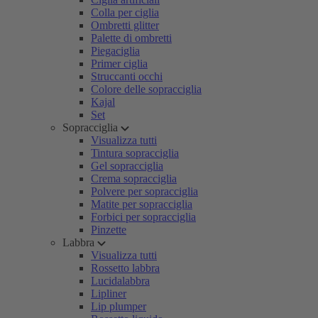
Colla per ciglia
Ombretti glitter
Palette di ombretti
Piegaciglia
Primer ciglia
Struccanti occhi
Colore delle sopracciglia
Kajal
Set
Sopracciglia
Visualizza tutti
Tintura sopracciglia
Gel sopracciglia
Crema sopracciglia
Polvere per sopracciglia
Matite per sopracciglia
Forbici per sopracciglia
Pinzette
Labbra
Visualizza tutti
Rossetto labbra
Lucidalabbra
Lipliner
Lip plumper