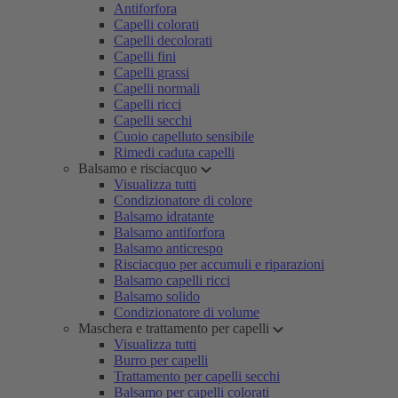
Antiforfora
Capelli colorati
Capelli decolorati
Capelli fini
Capelli grassi
Capelli normali
Capelli ricci
Capelli secchi
Cuoio capelluto sensibile
Rimedi caduta capelli
Balsamo e risciacquo
Visualizza tutti
Condizionatore di colore
Balsamo idratante
Balsamo antiforfora
Balsamo anticrespo
Risciacquo per accumuli e riparazioni
Balsamo capelli ricci
Balsamo solido
Condizionatore di volume
Maschera e trattamento per capelli
Visualizza tutti
Burro per capelli
Trattamento per capelli secchi
Balsamo per capelli colorati