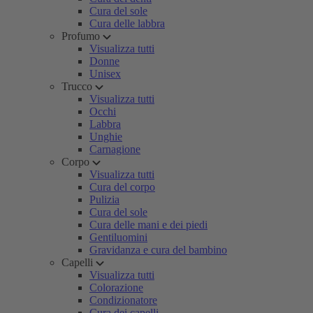
Cura del sole
Cura delle labbra
Profumo
Visualizza tutti
Donne
Unisex
Trucco
Visualizza tutti
Occhi
Labbra
Unghie
Carnagione
Corpo
Visualizza tutti
Cura del corpo
Pulizia
Cura del sole
Cura delle mani e dei piedi
Gentiluomini
Gravidanza e cura del bambino
Capelli
Visualizza tutti
Colorazione
Condizionatore
Cura dei capelli