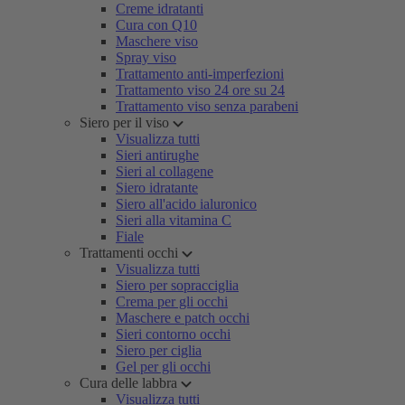
Creme idratanti
Cura con Q10
Maschere viso
Spray viso
Trattamento anti-imperfezioni
Trattamento viso 24 ore su 24
Trattamento viso senza parabeni
Siero per il viso
Visualizza tutti
Sieri antirughe
Sieri al collagene
Siero idratante
Siero all'acido ialuronico
Sieri alla vitamina C
Fiale
Trattamenti occhi
Visualizza tutti
Siero per sopracciglia
Crema per gli occhi
Maschere e patch occhi
Sieri contorno occhi
Siero per ciglia
Gel per gli occhi
Cura delle labbra
Visualizza tutti