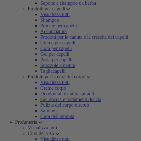
Sapone e shampoo da barba
Prodotti per capelli
Visualizza tutti
Shampoo
Pomate per capelli
Acconciatura
Prodotti per la caduta e la crescita dei capelli
Creme per capelli
Cura per capelli
Gel per capelli
Pasta per capelli
Spazzole e pettini
Tagliacapelli
Prodotti per la cura del corpo
Visualizza tutti
Creme corpo
Deodoranti e antitraspiranti
Gel doccia e trattamenti doccia
Pulizia del corpo e scrub
Sapone
Cura dell'intimità
Profumeria
Visualizza tutti
Cura del viso
Visualizza tutti