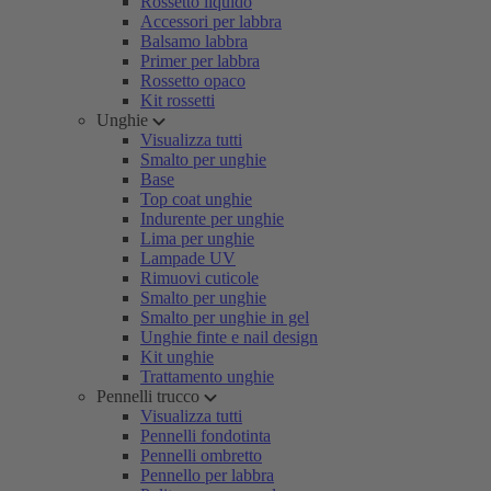
Rossetto liquido
Accessori per labbra
Balsamo labbra
Primer per labbra
Rossetto opaco
Kit rossetti
Unghie
Visualizza tutti
Smalto per unghie
Base
Top coat unghie
Indurente per unghie
Lima per unghie
Lampade UV
Rimuovi cuticole
Smalto per unghie
Smalto per unghie in gel
Unghie finte e nail design
Kit unghie
Trattamento unghie
Pennelli trucco
Visualizza tutti
Pennelli fondotinta
Pennelli ombretto
Pennello per labbra