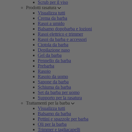
Scrub per il viso
Prodotti rasatura
Visualizza tutti
Crema da barba
Rasoi a umido
Balsamo dopobarba e lozioni
Rasoi elettrico e trimmer
Rasoi da barba e accessori
Ciotola da barba
Depilazione naso
Gel da barba
Pennello da barba
Prebarba
Rasoio
Rasoio da uomo
Sapone da barba
Schiuma da barba
Set da barba per uomo
Supporto per la rasatura
Trattamenti per la barba
Visualizza tutti
Balsamo da barba
Pettini e spazzole per barba
Oli per la barba
Trimmer e tagliacapelli