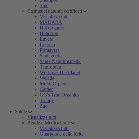
Stile
Cosmetici naturali certificati
Visualizza tutti
MÁDARA
Hej Organic
Heliotrop
Lavera
Logona
Primavera
Santaverde
Sante Naturkosmetik
Tautropfen
We Love The Planet
Weleda
Mukti Organics
Cattier
GG's True Organics
Trilogy
Zao
Salute
Visualizza tutti
Bende e Medicazione
Visualizza tutti
Guarigione delle ferite