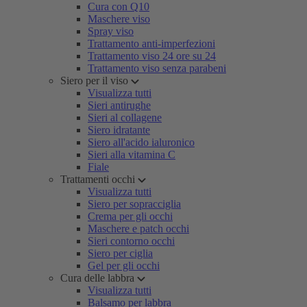
Cura con Q10
Maschere viso
Spray viso
Trattamento anti-imperfezioni
Trattamento viso 24 ore su 24
Trattamento viso senza parabeni
Siero per il viso
Visualizza tutti
Sieri antirughe
Sieri al collagene
Siero idratante
Siero all'acido ialuronico
Sieri alla vitamina C
Fiale
Trattamenti occhi
Visualizza tutti
Siero per sopracciglia
Crema per gli occhi
Maschere e patch occhi
Sieri contorno occhi
Siero per ciglia
Gel per gli occhi
Cura delle labbra
Visualizza tutti
Balsamo per labbra