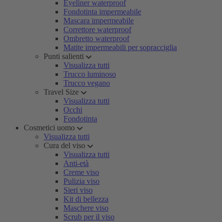
Eyeliner waterproof
Fondotinta impermeabile
Mascara impermeabile
Correttore waterproof
Ombretto waterproof
Matite impermeabili per sopracciglia
Punti salienti
Visualizza tutti
Trucco luminoso
Trucco vegano
Travel Size
Visualizza tutti
Occhi
Fondotinta
Cosmetici uomo
Visualizza tutti
Cura del viso
Visualizza tutti
Anti-età
Creme viso
Pulizia viso
Sieri viso
Kit di bellezza
Maschere viso
Scrub per il viso