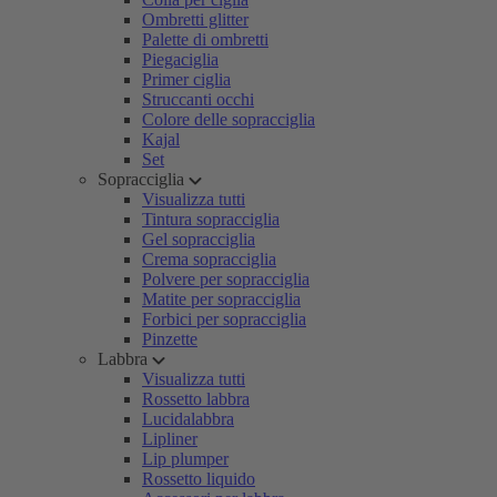
Ombretti glitter
Palette di ombretti
Piegaciglia
Primer ciglia
Struccanti occhi
Colore delle sopracciglia
Kajal
Set
Sopracciglia
Visualizza tutti
Tintura sopracciglia
Gel sopracciglia
Crema sopracciglia
Polvere per sopracciglia
Matite per sopracciglia
Forbici per sopracciglia
Pinzette
Labbra
Visualizza tutti
Rossetto labbra
Lucidalabbra
Lipliner
Lip plumper
Rossetto liquido