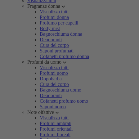
Visualizza tutti
Fragranze donna
Visualizza tutti
Profumi donna
Profumo per capelli
Body mist
Bagnoschiuma donna
Deodoranti
Cura del corpo
Saponi profumati
Cofanetti profumo donna
Profumi da uomo
Visualizza tutti
Profumi uomo
Dopobarba
Cura del corpo
Bagnoschiuma uomo
Deodoranti
Cofanetti profumo uomo
Saponi uomo
Note olfattive
Visualizza tutti
Profumi ambrati
Profumi orientali
Profumi floreali