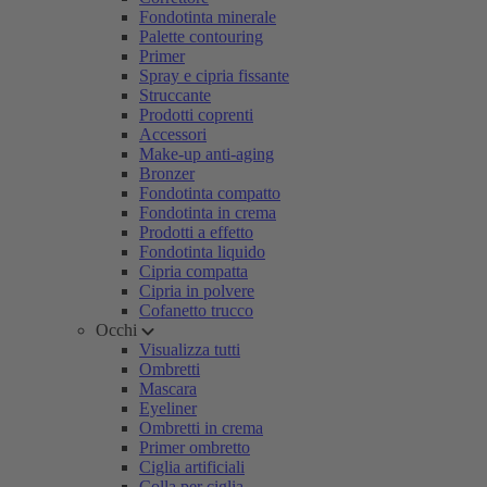
Fondotinta minerale
Palette contouring
Primer
Spray e cipria fissante
Struccante
Prodotti coprenti
Accessori
Make-up anti-aging
Bronzer
Fondotinta compatto
Fondotinta in crema
Prodotti a effetto
Fondotinta liquido
Cipria compatta
Cipria in polvere
Cofanetto trucco
Occhi
Visualizza tutti
Ombretti
Mascara
Eyeliner
Ombretti in crema
Primer ombretto
Ciglia artificiali
Colla per ciglia