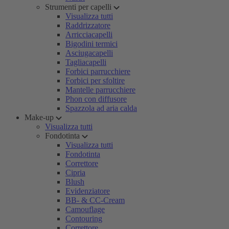
Strumenti per capelli
Visualizza tutti
Raddrizzatore
Arricciacapelli
Bigodini termici
Asciugacapelli
Tagliacapelli
Forbici parrucchiere
Forbici per sfoltire
Mantelle parrucchiere
Phon con diffusore
Spazzola ad aria calda
Make-up
Visualizza tutti
Fondotinta
Visualizza tutti
Fondotinta
Correttore
Cipria
Blush
Evidenziatore
BB- & CC-Cream
Camouflage
Contouring
Correttore