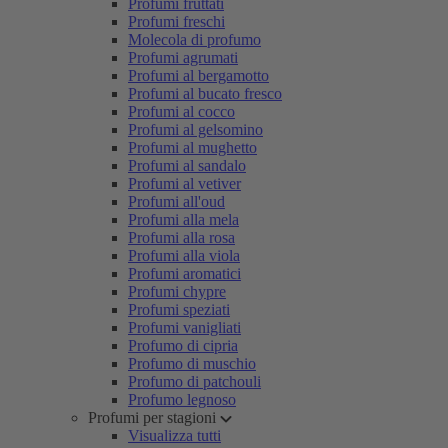
Profumi fruttati
Profumi freschi
Molecola di profumo
Profumi agrumati
Profumi al bergamotto
Profumi al bucato fresco
Profumi al cocco
Profumi al gelsomino
Profumi al mughetto
Profumi al sandalo
Profumi al vetiver
Profumi all'oud
Profumi alla mela
Profumi alla rosa
Profumi alla viola
Profumi aromatici
Profumi chypre
Profumi speziati
Profumi vanigliati
Profumo di cipria
Profumo di muschio
Profumo di patchouli
Profumo legnoso
Profumi per stagioni
Visualizza tutti