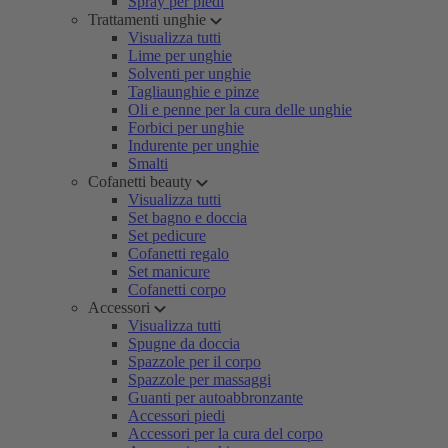
Spray per piedi
Trattamenti unghie
Visualizza tutti
Lime per unghie
Solventi per unghie
Tagliaunghie e pinze
Oli e penne per la cura delle unghie
Forbici per unghie
Indurente per unghie
Smalti
Cofanetti beauty
Visualizza tutti
Set bagno e doccia
Set pedicure
Cofanetti regalo
Set manicure
Cofanetti corpo
Accessori
Visualizza tutti
Spugne da doccia
Spazzole per il corpo
Spazzole per massaggi
Guanti per autoabbronzante
Accessori piedi
Accessori per la cura del corpo