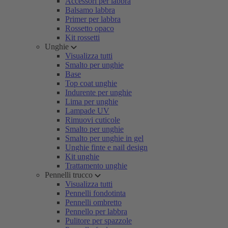
Accessori per labbra
Balsamo labbra
Primer per labbra
Rossetto opaco
Kit rossetti
Unghie
Visualizza tutti
Smalto per unghie
Base
Top coat unghie
Indurente per unghie
Lima per unghie
Lampade UV
Rimuovi cuticole
Smalto per unghie
Smalto per unghie in gel
Unghie finte e nail design
Kit unghie
Trattamento unghie
Pennelli trucco
Visualizza tutti
Pennelli fondotinta
Pennelli ombretto
Pennello per labbra
Pulitore per spazzole