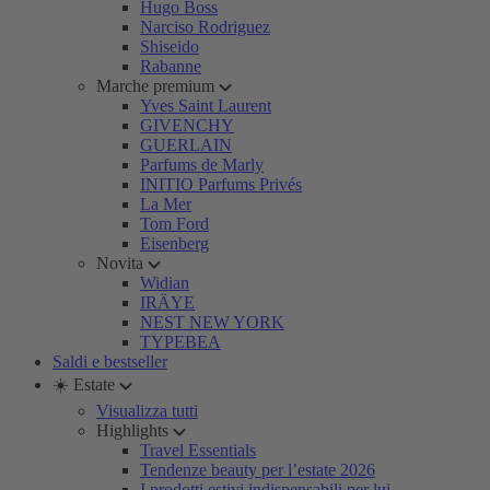
Hugo Boss
Narciso Rodriguez
Shiseido
Rabanne
Marche premium
Yves Saint Laurent
GIVENCHY
GUERLAIN
Parfums de Marly
INITIO Parfums Privés
La Mer
Tom Ford
Eisenberg
Novita
Widian
IRÄYE
NEST NEW YORK
TYPEBEA
Saldi e bestseller
☀️ Estate
Visualizza tutti
Highlights
Travel Essentials
Tendenze beauty per l’estate 2026
I prodotti estivi indispensabili per lui