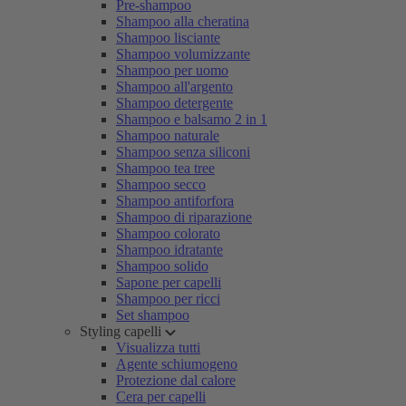
Pre-shampoo
Shampoo alla cheratina
Shampoo lisciante
Shampoo volumizzante
Shampoo per uomo
Shampoo all'argento
Shampoo detergente
Shampoo e balsamo 2 in 1
Shampoo naturale
Shampoo senza siliconi
Shampoo tea tree
Shampoo secco
Shampoo antiforfora
Shampoo di riparazione
Shampoo colorato
Shampoo idratante
Shampoo solido
Sapone per capelli
Shampoo per ricci
Set shampoo
Styling capelli
Visualizza tutti
Agente schiumogeno
Protezione dal calore
Cera per capelli