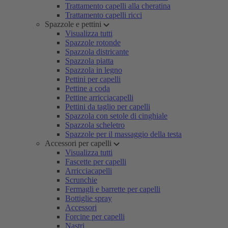
Trattamento capelli alla cheratina
Trattamento capelli ricci
Spazzole e pettini
Visualizza tutti
Spazzole rotonde
Spazzola districante
Spazzola piatta
Spazzola in legno
Pettini per capelli
Pettine a coda
Pettine arricciacapelli
Pettini da taglio per capelli
Spazzola con setole di cinghiale
Spazzola scheletro
Spazzole per il massaggio della testa
Accessori per capelli
Visualizza tutti
Fascette per capelli
Arricciacapelli
Scrunchie
Fermagli e barrette per capelli
Bottiglie spray
Accessori
Forcine per capelli
Nastri