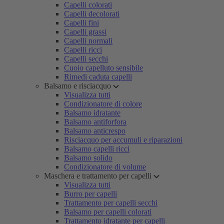
Capelli colorati
Capelli decolorati
Capelli fini
Capelli grassi
Capelli normali
Capelli ricci
Capelli secchi
Cuoio capelluto sensibile
Rimedi caduta capelli
Balsamo e risciacquo
Visualizza tutti
Condizionatore di colore
Balsamo idratante
Balsamo antiforfora
Balsamo anticrespo
Risciacquo per accumuli e riparazioni
Balsamo capelli ricci
Balsamo solido
Condizionatore di volume
Maschera e trattamento per capelli
Visualizza tutti
Burro per capelli
Trattamento per capelli secchi
Balsamo per capelli colorati
Trattamento idratante per capelli