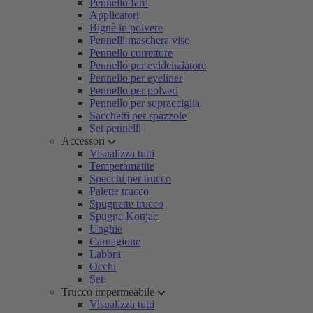
Pennello fard
Applicatori
Bignè in polvere
Pennelli maschera viso
Pennello correttore
Pennello per evidenziatore
Pennello per eyeliner
Pennello per polveri
Pennello per sopracciglia
Sacchetti per spazzole
Set pennelli
Accessori
Visualizza tutti
Temperamatite
Specchi per trucco
Palette trucco
Spugnette trucco
Spugne Konjac
Unghie
Carnagione
Labbra
Occhi
Set
Trucco impermeabile
Visualizza tutti