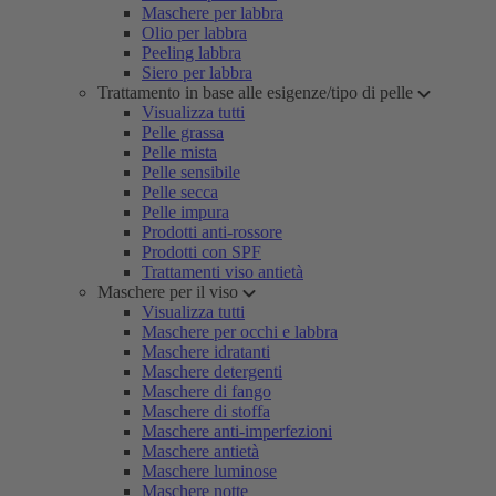
Maschere per labbra
Olio per labbra
Peeling labbra
Siero per labbra
Trattamento in base alle esigenze/tipo di pelle
Visualizza tutti
Pelle grassa
Pelle mista
Pelle sensibile
Pelle secca
Pelle impura
Prodotti anti-rossore
Prodotti con SPF
Trattamenti viso antietà
Maschere per il viso
Visualizza tutti
Maschere per occhi e labbra
Maschere idratanti
Maschere detergenti
Maschere di fango
Maschere di stoffa
Maschere anti-imperfezioni
Maschere antietà
Maschere luminose
Maschere notte