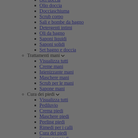
Olio doccia
Docciaschiuma
Scrub corpo
Sali e bombe da bagno
Detergenti intimi
Oli da bagno
Saponi liquidi
Saponi solidi
Set bagno e doccia
Trattamenti mani
Visualizza tutti
Creme mani
Igienizzante mani
Maschere mani
Scrub per le mani
Sapone mani
Cura dei piedi
Visualizza tutti
Pediluvio
Crema piedi
Maschere piedi
Peeling piedi
Rimedi per i calli
Cura dei piedi