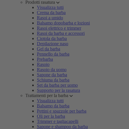
Prodotti rasatura
Visualizza tutti
Crema da barba
Rasoi a umido
Balsamo dopobarba e lozioni
Rasoi elettrico e trimmer
Rasoi da barba e accessori
Ciotola da barba
Depilazione naso
Gel da barba
Pennello da barba
Prebarba
Rasoio
Rasoio da uomo
Sapone da barba
Schiuma da barba
Set da barba per uomo
Supporto per la rasatura
Trattamenti per la barba
Visualizza tutti
Balsamo da barba
Pettini e spazzole per barba
Oli per la barba
Trimmer e tagliacapelli
Sapone e shampoo da barba