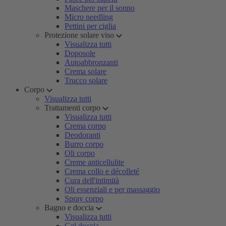
Maschere per il sonno
Micro needling
Pettini per ciglia
Protezione solare viso
Visualizza tutti
Doposole
Autoabbronzanti
Crema solare
Trucco solare
Corpo
Visualizza tutti
Trattamenti corpo
Visualizza tutti
Crema corpo
Deodoranti
Burro corpo
Oli corpo
Creme anticellulite
Crema collo e décolleté
Cura dell'intimità
Oli essenziali e per massaggio
Spray corpo
Bagno e doccia
Visualizza tutti
Gel doccia