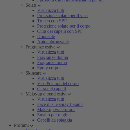
Solari
Visualizza tutti
Protezione solare per il viso
Trucco con SPF
Protezione solare per il corpo
Cura dei capelli con SPF
Doposole
Autoabbronzante
Fragranze estive
Visualizza tutti
Fragranze donna
Fragranze uomo
Spray corpo
Skincare
Visualizza tutti
Viso & Cura del corpo
Cura dei capelli
Make-up e trend estivi
Visualizza tutti
Face mist e spray fissanti
Make-up waterproof
Smalto per unghie
Capelli da spiaggia
Profumi