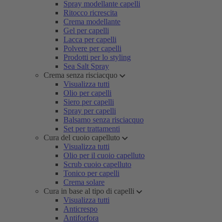
Spray modellante capelli
Ritocco ricrescita
Crema modellante
Gel per capelli
Lacca per capelli
Polvere per capelli
Prodotti per lo styling
Sea Salt Spray
Crema senza risciacquo
Visualizza tutti
Olio per capelli
Siero per capelli
Spray per capelli
Balsamo senza risciacquo
Set per trattamenti
Cura del cuoio capelluto
Visualizza tutti
Olio per il cuoio capelluto
Scrub cuoio capelluto
Tonico per capelli
Crema solare
Cura in base al tipo di capelli
Visualizza tutti
Anticrespo
Antiforfora