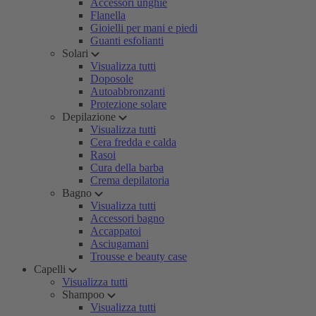
Accessori unghie
Flanella
Gioielli per mani e piedi
Guanti esfolianti
Solari
Visualizza tutti
Doposole
Autoabbronzanti
Protezione solare
Depilazione
Visualizza tutti
Cera fredda e calda
Rasoi
Cura della barba
Crema depilatoria
Bagno
Visualizza tutti
Accessori bagno
Accappatoi
Asciugamani
Trousse e beauty case
Capelli
Visualizza tutti
Shampoo
Visualizza tutti