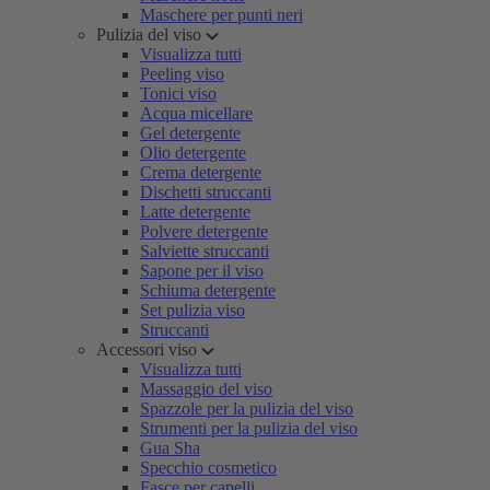
Maschere per punti neri
Pulizia del viso
Visualizza tutti
Peeling viso
Tonici viso
Acqua micellare
Gel detergente
Olio detergente
Crema detergente
Dischetti struccanti
Latte detergente
Polvere detergente
Salviette struccanti
Sapone per il viso
Schiuma detergente
Set pulizia viso
Struccanti
Accessori viso
Visualizza tutti
Massaggio del viso
Spazzole per la pulizia del viso
Strumenti per la pulizia del viso
Gua Sha
Specchio cosmetico
Fasce per capelli