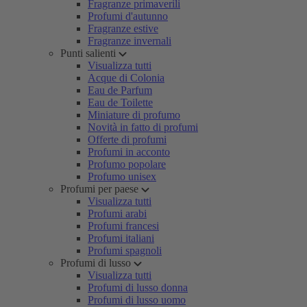
Fragranze primaverili
Profumi d'autunno
Fragranze estive
Fragranze invernali
Punti salienti
Visualizza tutti
Acque di Colonia
Eau de Parfum
Eau de Toilette
Miniature di profumo
Novità in fatto di profumi
Offerte di profumi
Profumi in acconto
Profumo popolare
Profumo unisex
Profumi per paese
Visualizza tutti
Profumi arabi
Profumi francesi
Profumi italiani
Profumi spagnoli
Profumi di lusso
Visualizza tutti
Profumi di lusso donna
Profumi di lusso uomo