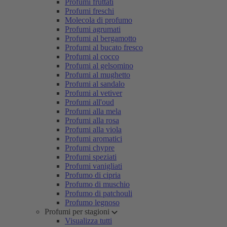
Profumi fruttati
Profumi freschi
Molecola di profumo
Profumi agrumati
Profumi al bergamotto
Profumi al bucato fresco
Profumi al cocco
Profumi al gelsomino
Profumi al mughetto
Profumi al sandalo
Profumi al vetiver
Profumi all'oud
Profumi alla mela
Profumi alla rosa
Profumi alla viola
Profumi aromatici
Profumi chypre
Profumi speziati
Profumi vanigliati
Profumo di cipria
Profumo di muschio
Profumo di patchouli
Profumo legnoso
Profumi per stagioni
Visualizza tutti