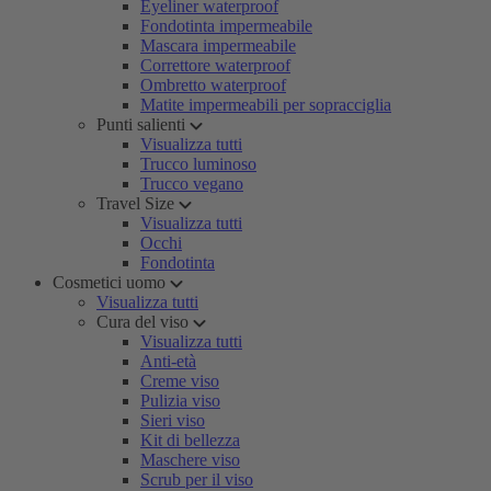
Eyeliner waterproof
Fondotinta impermeabile
Mascara impermeabile
Correttore waterproof
Ombretto waterproof
Matite impermeabili per sopracciglia
Punti salienti
Visualizza tutti
Trucco luminoso
Trucco vegano
Travel Size
Visualizza tutti
Occhi
Fondotinta
Cosmetici uomo
Visualizza tutti
Cura del viso
Visualizza tutti
Anti-età
Creme viso
Pulizia viso
Sieri viso
Kit di bellezza
Maschere viso
Scrub per il viso