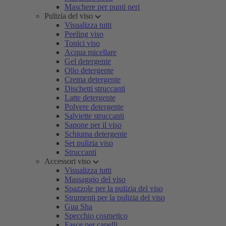
Maschere per punti neri
Pulizia del viso
Visualizza tutti
Peeling viso
Tonici viso
Acqua micellare
Gel detergente
Olio detergente
Crema detergente
Dischetti struccanti
Latte detergente
Polvere detergente
Salviette struccanti
Sapone per il viso
Schiuma detergente
Set pulizia viso
Struccanti
Accessori viso
Visualizza tutti
Massaggio del viso
Spazzole per la pulizia del viso
Strumenti per la pulizia del viso
Gua Sha
Specchio cosmetico
Fasce per capelli