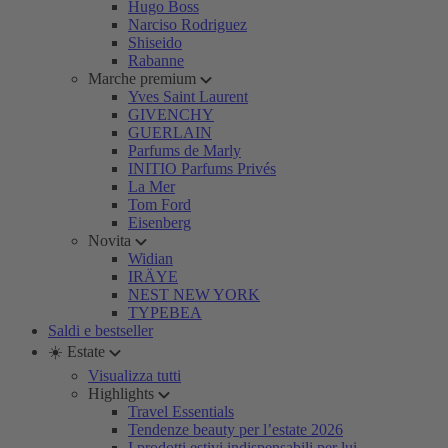
Hugo Boss
Narciso Rodriguez
Shiseido
Rabanne
Marche premium
Yves Saint Laurent
GIVENCHY
GUERLAIN
Parfums de Marly
INITIO Parfums Privés
La Mer
Tom Ford
Eisenberg
Novita
Widian
IRÄYE
NEST NEW YORK
TYPEBEA
Saldi e bestseller
☀️ Estate
Visualizza tutti
Highlights
Travel Essentials
Tendenze beauty per l’estate 2026
I prodotti estivi indispensabili per lui