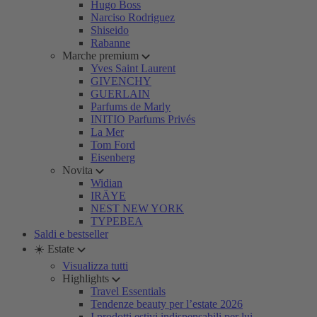
Hugo Boss
Narciso Rodriguez
Shiseido
Rabanne
Marche premium
Yves Saint Laurent
GIVENCHY
GUERLAIN
Parfums de Marly
INITIO Parfums Privés
La Mer
Tom Ford
Eisenberg
Novita
Widian
IRÄYE
NEST NEW YORK
TYPEBEA
Saldi e bestseller
☀️ Estate
Visualizza tutti
Highlights
Travel Essentials
Tendenze beauty per l’estate 2026
I prodotti estivi indispensabili per lui