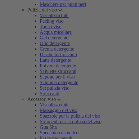
Maschere per punti neri
Pulizia del viso
Visualizza tutti
Peeling viso
Tonici viso
Acqua micellare
Gel detergente
Olio detergente
Crema detergente
Dischetti struccanti
Latte detergente
Polvere detergente
Salviette struccanti
Sapone per il viso
Schiuma detergente
Set pulizia viso
Struccanti
Accessori viso
Visualizza tutti
Massaggio del viso
Spazzole per la pulizia del viso
Strumenti per la pulizia del viso
Gua Sha
Specchio cosmetico
Fasce per capelli