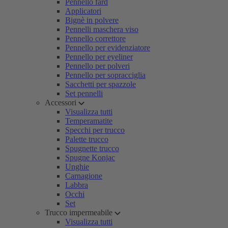
Pennello fard
Applicatori
Bignè in polvere
Pennelli maschera viso
Pennello correttore
Pennello per evidenziatore
Pennello per eyeliner
Pennello per polveri
Pennello per sopracciglia
Sacchetti per spazzole
Set pennelli
Accessori
Visualizza tutti
Temperamatite
Specchi per trucco
Palette trucco
Spugnette trucco
Spugne Konjac
Unghie
Carnagione
Labbra
Occhi
Set
Trucco impermeabile
Visualizza tutti