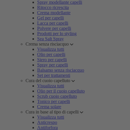
Spray modellante capelli
Ritocco ricrescita
Crema modellante
Gel per capelli
Lacca per capelli
Polvere per capelli
Prodotti per lo styling
Sea Salt Spray
Crema senza risciacquo
Visualizza tutti
Olio per capelli
Siero per capelli
Spray per capelli
Balsamo senza risciacquo
Set per trattamenti
Cura del cuoio capelluto
Visualizza tutti
Olio per il cuoio capelluto
Scrub cuoio capelluto
Tonico per capelli
Crema solare
Cura in base al tipo di capelli
Visualizza tutti
Anticrespo
Antiforfora