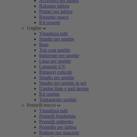
Accessori per labbra
Balsamo labbra
Primer per labbra
Rossetto opaco
Kit rossetti
Unghie
Visualizza tutti
Smalto per unghie
Base
Top coat unghie
Indurente per unghie
Lima per unghie
Lampade UV
Rimuovi cuticole
Smalto per unghie
Smalto per unghie in gel
Unghie finte e nail design
Kit unghie
Trattamento unghie
Pennelli trucco
Visualizza tutti
Pennelli fondotinta
Pennelli ombretto
Pennello per labbra
Pulitore per spazzole