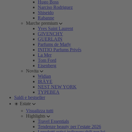
Hugo Boss
Narciso Rodriguez
Shiseido
Rabanne
Marche premium
Yves Saint Laurent
GIVENCHY
GUERLAIN
Parfums de Marly
INITIO Parfums Privés
La Mer
Tom Ford
Eisenberg
Novita
Widian
IRÄYE
NEST NEW YORK
TYPEBEA
Saldi e bestseller
☀️ Estate
Visualizza tutti
Highlights
Travel Essentials
Tendenze beauty per l’estate 2026
I prodotti estivi indispensabili per lui