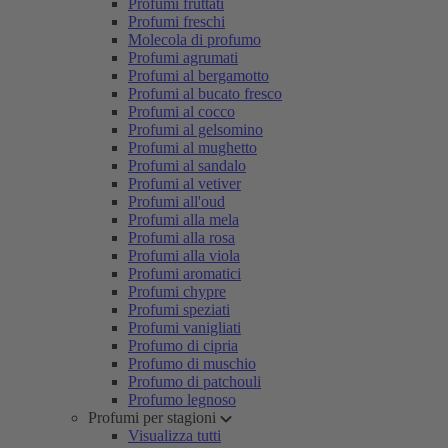
Profumi fruttati
Profumi freschi
Molecola di profumo
Profumi agrumati
Profumi al bergamotto
Profumi al bucato fresco
Profumi al cocco
Profumi al gelsomino
Profumi al mughetto
Profumi al sandalo
Profumi al vetiver
Profumi all'oud
Profumi alla mela
Profumi alla rosa
Profumi alla viola
Profumi aromatici
Profumi chypre
Profumi speziati
Profumi vanigliati
Profumo di cipria
Profumo di muschio
Profumo di patchouli
Profumo legnoso
Profumi per stagioni
Visualizza tutti