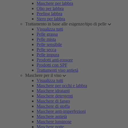
Maschere per labbra
Olio per labbra
Peeling labbra
Siero per labbra
Trattamento in base alle esigenze/tipo di pelle
Visualizza tutti
Pelle grassa
Pelle mista
Pelle sensibile
Pelle secca
Pelle impura
Prodotti anti-rossore
Prodotti con SPF
Trattamenti viso antietà
Maschere per il viso
Visualizza tutti
Maschere per occhi e labbra
Maschere idratanti
Maschere detergenti
Maschere di fango
Maschere di stoffa
Maschere anti-imperfezioni
Maschere antietà
Maschere luminose
Maschere notte