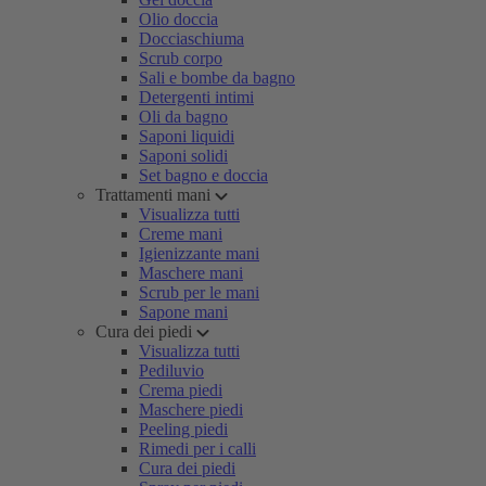
Olio doccia
Docciaschiuma
Scrub corpo
Sali e bombe da bagno
Detergenti intimi
Oli da bagno
Saponi liquidi
Saponi solidi
Set bagno e doccia
Trattamenti mani
Visualizza tutti
Creme mani
Igienizzante mani
Maschere mani
Scrub per le mani
Sapone mani
Cura dei piedi
Visualizza tutti
Pediluvio
Crema piedi
Maschere piedi
Peeling piedi
Rimedi per i calli
Cura dei piedi