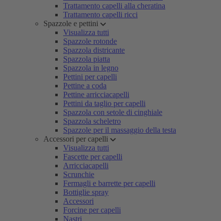
Trattamento capelli alla cheratina
Trattamento capelli ricci
Spazzole e pettini
Visualizza tutti
Spazzole rotonde
Spazzola districante
Spazzola piatta
Spazzola in legno
Pettini per capelli
Pettine a coda
Pettine arricciacapelli
Pettini da taglio per capelli
Spazzola con setole di cinghiale
Spazzola scheletro
Spazzole per il massaggio della testa
Accessori per capelli
Visualizza tutti
Fascette per capelli
Arricciacapelli
Scrunchie
Fermagli e barrette per capelli
Bottiglie spray
Accessori
Forcine per capelli
Nastri