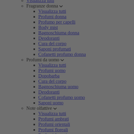
Visualizza tutti
Fragranze donna
Visualizza tutti
Profumi donna
Profumo per capelli
Body mist
Bagnoschiuma donna
Deodoranti
Cura del corpo
Saponi profumati
Cofanetti profumo donna
Profumi da uomo
Visualizza tutti
Profumi uomo
Dopobarba
Cura del corpo
Bagnoschiuma uomo
Deodoranti
Cofanetti profumo uomo
Saponi uomo
Note olfattive
Visualizza tutti
Profumi ambrati
Profumi orientali
Profumi floreali