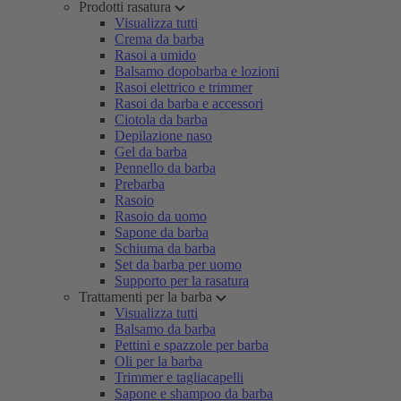
Prodotti rasatura
Visualizza tutti
Crema da barba
Rasoi a umido
Balsamo dopobarba e lozioni
Rasoi elettrico e trimmer
Rasoi da barba e accessori
Ciotola da barba
Depilazione naso
Gel da barba
Pennello da barba
Prebarba
Rasoio
Rasoio da uomo
Sapone da barba
Schiuma da barba
Set da barba per uomo
Supporto per la rasatura
Trattamenti per la barba
Visualizza tutti
Balsamo da barba
Pettini e spazzole per barba
Oli per la barba
Trimmer e tagliacapelli
Sapone e shampoo da barba