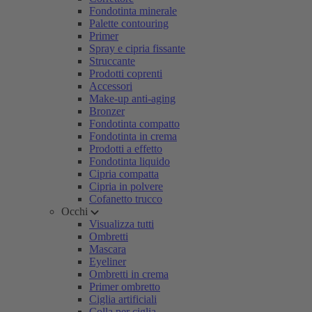
Fondotinta minerale
Palette contouring
Primer
Spray e cipria fissante
Struccante
Prodotti coprenti
Accessori
Make-up anti-aging
Bronzer
Fondotinta compatto
Fondotinta in crema
Prodotti a effetto
Fondotinta liquido
Cipria compatta
Cipria in polvere
Cofanetto trucco
Occhi
Visualizza tutti
Ombretti
Mascara
Eyeliner
Ombretti in crema
Primer ombretto
Ciglia artificiali
Colla per ciglia