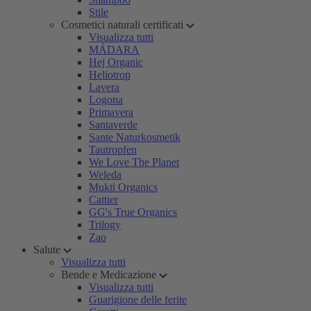
Stile
Cosmetici naturali certificati
Visualizza tutti
MÁDARA
Hej Organic
Heliotrop
Lavera
Logona
Primavera
Santaverde
Sante Naturkosmetik
Tautropfen
We Love The Planet
Weleda
Mukti Organics
Cattier
GG's True Organics
Trilogy
Zao
Salute
Visualizza tutti
Bende e Medicazione
Visualizza tutti
Guarigione delle ferite