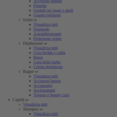
Accessori unghie
Flanella
Gioielli per mani e piedi
Guanti esfolianti
Solari
Visualizza tutti
Doposole
Autoabbronzanti
Protezione solare
Depilazione
Visualizza tutti
Cera fredda e calda
Rasoi
Cura della barba
Crema depilatoria
Bagno
Visualizza tutti
Accessori bagno
Accappatoi
Asciugamani
Trousse e beauty case
Capelli
Visualizza tutti
Shampoo
Visualizza tutti