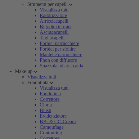
Strumenti per capelli
Visualizza tutti
Raddrizzatore
Arricciacapelli
Bigodini termici
Asciugacapelli
Tagliacapelli
Forbici parrucchiere
Forbici per sfoltire
Mantelle parrucchiere
Phon con diffusore
Spazzola ad aria calda
Make-up
Visualizza tutti
Fondotinta
Visualizza tutti
Fondotinta
Correttore
Cipria
Blush
Evidenziatore
BB- & CC-Cream
Camouflage
Contouring
Correttore