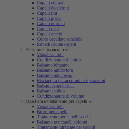
Capelli colorati
Capelli decolorati
Capelli fini
Capelli grassi
Capelli normali
Capelli ricci
Capelli secchi
Cuoio capelluto sensibile
Rimedi caduta capelli
Balsamo e risciacquo
Visualizza tutti
Condizionatore di colore
Balsamo idratante
Balsamo antiforfora
Balsamo anticrespo
Risciacquo per accumuli e riparazioni
Balsamo capelli ricci
Balsamo solido
Condizionatore di volume
Maschera e trattamento per capelli
Visualizza tutti
Burro per capelli
Trattamento per capelli secchi
Balsamo per capelli colorati
Trattamento idratante per capelli