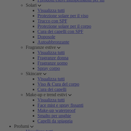
Solari
Visualizza tutti
Protezione solare per il viso
Trucco con SPF
Protezione solare per il corpo
Cura dei capelli con SPF
Doposole
Autoabbronzante
Fragranze estive
Visualizza tutti
Fragranze donna
Fragranze uomo
Spray corpo
Skincare
Visualizza tutti
Viso & Cura del corpo
Cura dei capelli
Make-up e trend estivi
Visualizza tutti
Face mist e spray fissanti
Make-up waterproof
Smalto per unghie
Capelli da spiaggia
Profumi