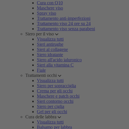
Cura con Q10
Maschere viso
Spray viso
Trattamento anti-imperfezioni
Trattamento viso 24 ore su 24
Trattamento viso senza parabeni
Siero per il viso
Visualizza tutti
Sieri antirughe
Sieri al collagene
Siero idratante
Siero all'acido ialuronico
Sieri alla vitamina C
Fiale
Trattamenti occhi
Visualizza tutti
Siero per sopracciglia
Crema per gli occhi
Maschere e patch occhi
Sieri contorno occhi
Siero per ciglia
Gel per gli occhi
Cura delle labbra
Visualizza tutti
Balsamo per labbra