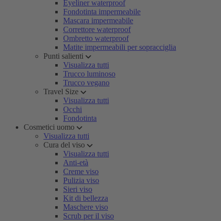
Eyeliner waterproof
Fondotinta impermeabile
Mascara impermeabile
Correttore waterproof
Ombretto waterproof
Matite impermeabili per sopracciglia
Punti salienti
Visualizza tutti
Trucco luminoso
Trucco vegano
Travel Size
Visualizza tutti
Occhi
Fondotinta
Cosmetici uomo
Visualizza tutti
Cura del viso
Visualizza tutti
Anti-età
Creme viso
Pulizia viso
Sieri viso
Kit di bellezza
Maschere viso
Scrub per il viso