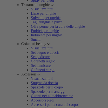
Spray per piedi
Trattamenti unghie
Visualizza tutti
Lime per unghie
Solventi per unghie
Tagliaunghie e pinze
Oli e penne per la cura delle unghie
Forbici per unghie
Indurente per unghie
Smalti
Cofanetti beauty
Visualizza tutti
Set bagno e doccia
Set pedicure
Cofanetti regalo
Set manicure
Cofanetti corpo
Accessori
Visualizza tutti
Spugne da doccia
Spazzole per il corpo
Spazzole per massaggi
Guanti per autoabbronzante
Accessori piedi
Accessori per la cura del corpo