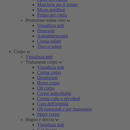
Maschere per il sonno
Micro needling
Pettini per ciglia
Protezione solare viso
Visualizza tutti
Doposole
Autoabbronzanti
Crema solare
Trucco solare
Corpo
Visualizza tutti
Trattamenti corpo
Visualizza tutti
Crema corpo
Deodoranti
Burro corpo
Oli corpo
Creme anticellulite
Crema collo e décolleté
Cura dell'intimità
Oli essenziali e per massaggio
Spray corpo
Bagno e doccia
Visualizza tutti
Gel doccia