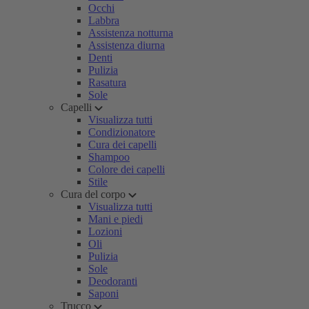
Occhi
Labbra
Assistenza notturna
Assistenza diurna
Denti
Pulizia
Rasatura
Sole
Capelli
Visualizza tutti
Condizionatore
Cura dei capelli
Shampoo
Colore dei capelli
Stile
Cura del corpo
Visualizza tutti
Mani e piedi
Lozioni
Oli
Pulizia
Sole
Deodoranti
Saponi
Trucco