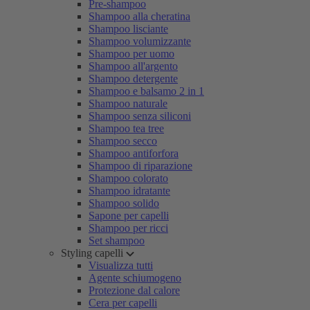
Pre-shampoo
Shampoo alla cheratina
Shampoo lisciante
Shampoo volumizzante
Shampoo per uomo
Shampoo all'argento
Shampoo detergente
Shampoo e balsamo 2 in 1
Shampoo naturale
Shampoo senza siliconi
Shampoo tea tree
Shampoo secco
Shampoo antiforfora
Shampoo di riparazione
Shampoo colorato
Shampoo idratante
Shampoo solido
Sapone per capelli
Shampoo per ricci
Set shampoo
Styling capelli
Visualizza tutti
Agente schiumogeno
Protezione dal calore
Cera per capelli