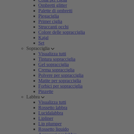
Ombretti glitter
Palette di ombretti
Piegaciglia
Primer ciglia
Struccanti occhi
Colore delle sopracciglia
Kajal
Set
Sopracciglia
Visualizza tutti
Tintura sopracciglia
Gel sopracciglia
Crema sopracciglia
Polvere per sopracciglia
Matite per sopracciglia
Forbici per sopracciglia
Pinzette
Labbra
Visualizza tutti
Rossetto labbra
Lucidalabbra
Lipliner
Lip plumper
Rossetto liquido