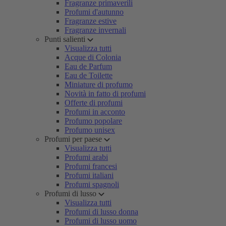
Fragranze primaverili
Profumi d'autunno
Fragranze estive
Fragranze invernali
Punti salienti
Visualizza tutti
Acque di Colonia
Eau de Parfum
Eau de Toilette
Miniature di profumo
Novità in fatto di profumi
Offerte di profumi
Profumi in acconto
Profumo popolare
Profumo unisex
Profumi per paese
Visualizza tutti
Profumi arabi
Profumi francesi
Profumi italiani
Profumi spagnoli
Profumi di lusso
Visualizza tutti
Profumi di lusso donna
Profumi di lusso uomo