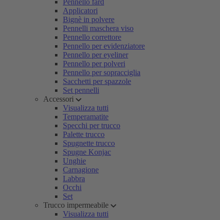
Pennello fard
Applicatori
Bignè in polvere
Pennelli maschera viso
Pennello correttore
Pennello per evidenziatore
Pennello per eyeliner
Pennello per polveri
Pennello per sopracciglia
Sacchetti per spazzole
Set pennelli
Accessori
Visualizza tutti
Temperamatite
Specchi per trucco
Palette trucco
Spugnette trucco
Spugne Konjac
Unghie
Carnagione
Labbra
Occhi
Set
Trucco impermeabile
Visualizza tutti