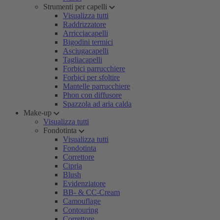
Strumenti per capelli
Visualizza tutti
Raddrizzatore
Arricciacapelli
Bigodini termici
Asciugacapelli
Tagliacapelli
Forbici parrucchiere
Forbici per sfoltire
Mantelle parrucchiere
Phon con diffusore
Spazzola ad aria calda
Make-up
Visualizza tutti
Fondotinta
Visualizza tutti
Fondotinta
Correttore
Cipria
Blush
Evidenziatore
BB- & CC-Cream
Camouflage
Contouring
Correttore