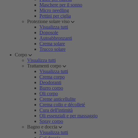
Maschere per il sonno
Micro needling
Pettini per ciglia
Protezione solare viso
Visualizza tutti
Doposole
Autoabbronzanti
Crema solare
Trucco solare
Corpo
Visualizza tutti
Trattamenti corpo
Visualizza tutti
Crema corpo
Deodoranti
Burro corpo
Oli corpo
Creme anticellulite
Crema collo e décolleté
Cura dell'intimità
Oli essenziali e per massaggio
Spray corpo
Bagno e doccia
Visualizza tutti
Gel doccia