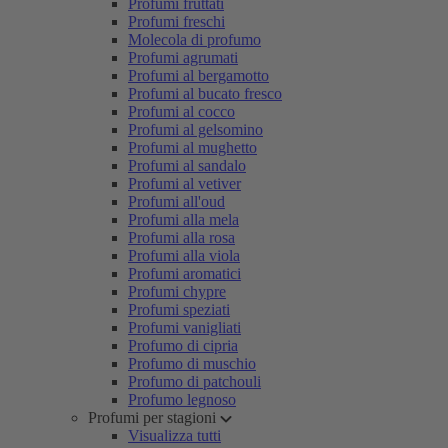
Profumi fruttati
Profumi freschi
Molecola di profumo
Profumi agrumati
Profumi al bergamotto
Profumi al bucato fresco
Profumi al cocco
Profumi al gelsomino
Profumi al mughetto
Profumi al sandalo
Profumi al vetiver
Profumi all'oud
Profumi alla mela
Profumi alla rosa
Profumi alla viola
Profumi aromatici
Profumi chypre
Profumi speziati
Profumi vanigliati
Profumo di cipria
Profumo di muschio
Profumo di patchouli
Profumo legnoso
Profumi per stagioni
Visualizza tutti