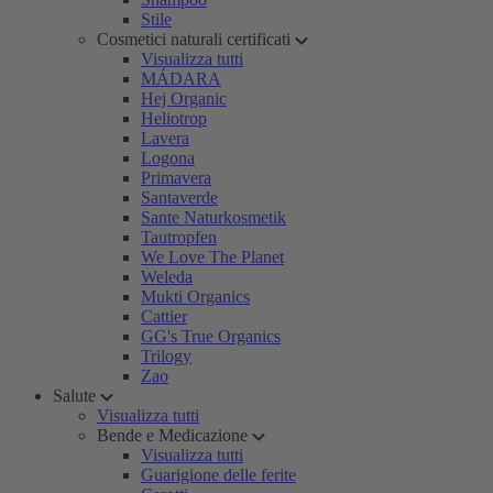
Stile
Cosmetici naturali certificati
Visualizza tutti
MÁDARA
Hej Organic
Heliotrop
Lavera
Logona
Primavera
Santaverde
Sante Naturkosmetik
Tautropfen
We Love The Planet
Weleda
Mukti Organics
Cattier
GG's True Organics
Trilogy
Zao
Salute
Visualizza tutti
Bende e Medicazione
Visualizza tutti
Guarigione delle ferite