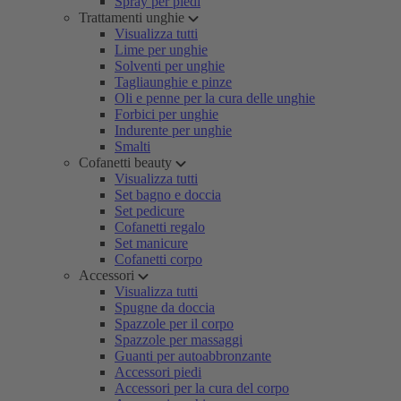
Spray per piedi
Trattamenti unghie
Visualizza tutti
Lime per unghie
Solventi per unghie
Tagliaunghie e pinze
Oli e penne per la cura delle unghie
Forbici per unghie
Indurente per unghie
Smalti
Cofanetti beauty
Visualizza tutti
Set bagno e doccia
Set pedicure
Cofanetti regalo
Set manicure
Cofanetti corpo
Accessori
Visualizza tutti
Spugne da doccia
Spazzole per il corpo
Spazzole per massaggi
Guanti per autoabbronzante
Accessori piedi
Accessori per la cura del corpo