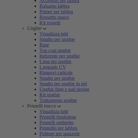
Accessori per labbra
Balsamo labbra
Primer per labbra
Rossetto opaco
Kit rossetti
Unghie
Visualizza tutti
Smalto per unghie
Base
Top coat unghie
Indurente per unghie
Lima per unghie
Lampade UV
Rimuovi cuticole
Smalto per unghie
Smalto per unghie in gel
Unghie finte e nail design
Kit unghie
Trattamento unghie
Pennelli trucco
Visualizza tutti
Pennelli fondotinta
Pennelli ombretto
Pennello per labbra
Pulitore per spazzole