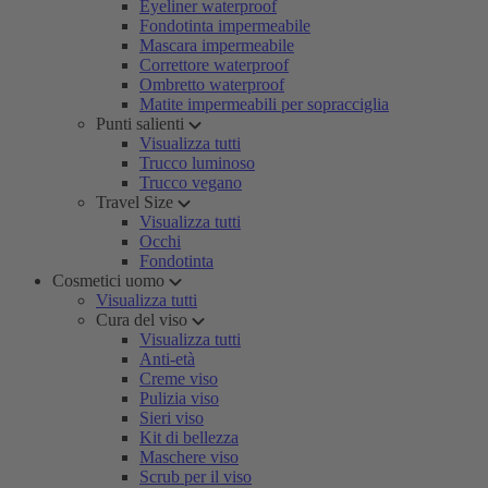
Eyeliner waterproof
Fondotinta impermeabile
Mascara impermeabile
Correttore waterproof
Ombretto waterproof
Matite impermeabili per sopracciglia
Punti salienti
Visualizza tutti
Trucco luminoso
Trucco vegano
Travel Size
Visualizza tutti
Occhi
Fondotinta
Cosmetici uomo
Visualizza tutti
Cura del viso
Visualizza tutti
Anti-età
Creme viso
Pulizia viso
Sieri viso
Kit di bellezza
Maschere viso
Scrub per il viso