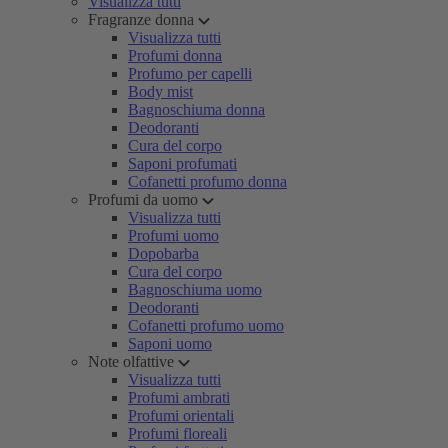
Visualizza tutti
Fragranze donna
Visualizza tutti
Profumi donna
Profumo per capelli
Body mist
Bagnoschiuma donna
Deodoranti
Cura del corpo
Saponi profumati
Cofanetti profumo donna
Profumi da uomo
Visualizza tutti
Profumi uomo
Dopobarba
Cura del corpo
Bagnoschiuma uomo
Deodoranti
Cofanetti profumo uomo
Saponi uomo
Note olfattive
Visualizza tutti
Profumi ambrati
Profumi orientali
Profumi floreali