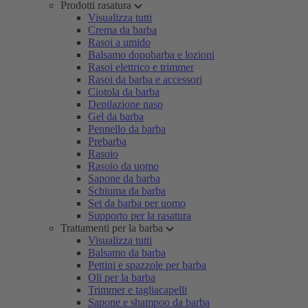
Prodotti rasatura
Visualizza tutti
Crema da barba
Rasoi a umido
Balsamo dopobarba e lozioni
Rasoi elettrico e trimmer
Rasoi da barba e accessori
Ciotola da barba
Depilazione naso
Gel da barba
Pennello da barba
Prebarba
Rasoio
Rasoio da uomo
Sapone da barba
Schiuma da barba
Set da barba per uomo
Supporto per la rasatura
Trattamenti per la barba
Visualizza tutti
Balsamo da barba
Pettini e spazzole per barba
Oli per la barba
Trimmer e tagliacapelli
Sapone e shampoo da barba