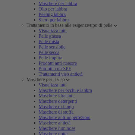
Maschere per labbra
Olio per labbra
Peeling labbra
Siero per labbra
Trattamento in base alle esigenze/tipo di pelle
Visualizza tutti
Pelle grassa
Pelle mista
Pelle sensibile
Pelle secca
Pelle impura
Prodotti anti-rossore
Prodotti con SPF
Trattamenti viso antietà
Maschere per il viso
Visualizza tutti
Maschere per occhi e labbra
Maschere idratanti
Maschere detergenti
Maschere di fango
Maschere di stoffa
Maschere anti-imperfezioni
Maschere antietà
Maschere luminose
Maschere notte