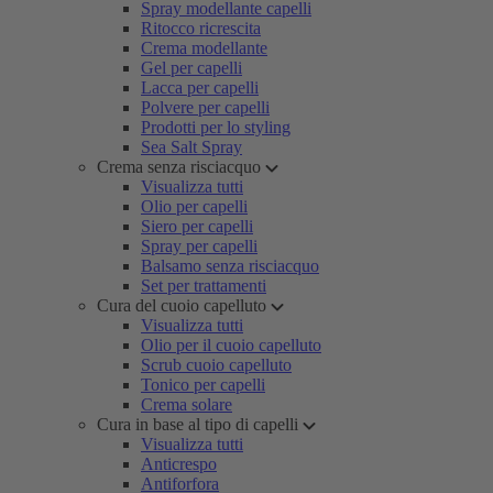
Spray modellante capelli
Ritocco ricrescita
Crema modellante
Gel per capelli
Lacca per capelli
Polvere per capelli
Prodotti per lo styling
Sea Salt Spray
Crema senza risciacquo
Visualizza tutti
Olio per capelli
Siero per capelli
Spray per capelli
Balsamo senza risciacquo
Set per trattamenti
Cura del cuoio capelluto
Visualizza tutti
Olio per il cuoio capelluto
Scrub cuoio capelluto
Tonico per capelli
Crema solare
Cura in base al tipo di capelli
Visualizza tutti
Anticrespo
Antiforfora