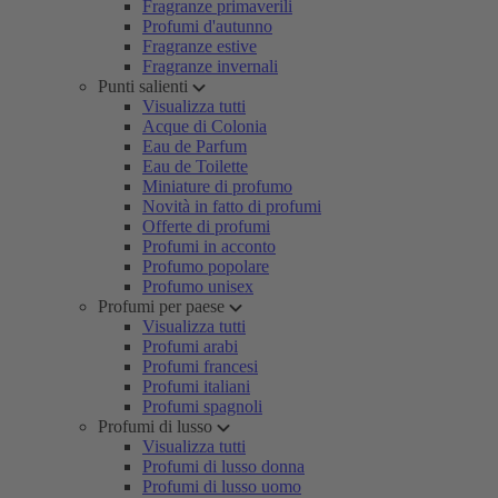
Fragranze primaverili
Profumi d'autunno
Fragranze estive
Fragranze invernali
Punti salienti
Visualizza tutti
Acque di Colonia
Eau de Parfum
Eau de Toilette
Miniature di profumo
Novità in fatto di profumi
Offerte di profumi
Profumi in acconto
Profumo popolare
Profumo unisex
Profumi per paese
Visualizza tutti
Profumi arabi
Profumi francesi
Profumi italiani
Profumi spagnoli
Profumi di lusso
Visualizza tutti
Profumi di lusso donna
Profumi di lusso uomo