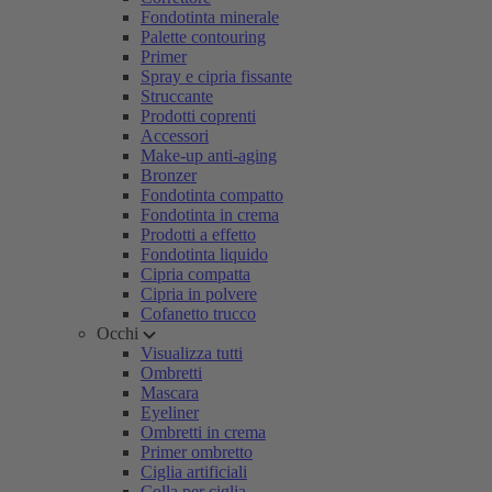
Fondotinta minerale
Palette contouring
Primer
Spray e cipria fissante
Struccante
Prodotti coprenti
Accessori
Make-up anti-aging
Bronzer
Fondotinta compatto
Fondotinta in crema
Prodotti a effetto
Fondotinta liquido
Cipria compatta
Cipria in polvere
Cofanetto trucco
Occhi
Visualizza tutti
Ombretti
Mascara
Eyeliner
Ombretti in crema
Primer ombretto
Ciglia artificiali
Colla per ciglia