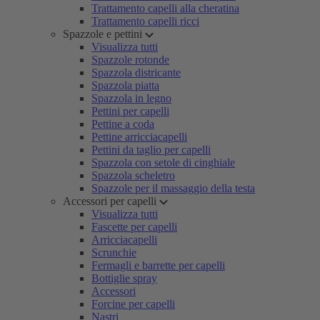
Trattamento capelli alla cheratina
Trattamento capelli ricci
Spazzole e pettini
Visualizza tutti
Spazzole rotonde
Spazzola districante
Spazzola piatta
Spazzola in legno
Pettini per capelli
Pettine a coda
Pettine arricciacapelli
Pettini da taglio per capelli
Spazzola con setole di cinghiale
Spazzola scheletro
Spazzole per il massaggio della testa
Accessori per capelli
Visualizza tutti
Fascette per capelli
Arricciacapelli
Scrunchie
Fermagli e barrette per capelli
Bottiglie spray
Accessori
Forcine per capelli
Nastri