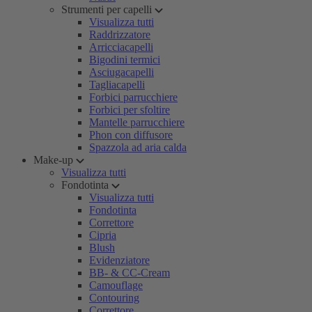
Strumenti per capelli
Visualizza tutti
Raddrizzatore
Arricciacapelli
Bigodini termici
Asciugacapelli
Tagliacapelli
Forbici parrucchiere
Forbici per sfoltire
Mantelle parrucchiere
Phon con diffusore
Spazzola ad aria calda
Make-up
Visualizza tutti
Fondotinta
Visualizza tutti
Fondotinta
Correttore
Cipria
Blush
Evidenziatore
BB- & CC-Cream
Camouflage
Contouring
Correttore