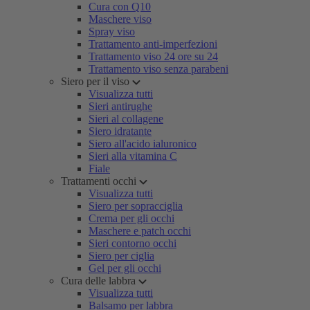
Cura con Q10
Maschere viso
Spray viso
Trattamento anti-imperfezioni
Trattamento viso 24 ore su 24
Trattamento viso senza parabeni
Siero per il viso
Visualizza tutti
Sieri antirughe
Sieri al collagene
Siero idratante
Siero all'acido ialuronico
Sieri alla vitamina C
Fiale
Trattamenti occhi
Visualizza tutti
Siero per sopracciglia
Crema per gli occhi
Maschere e patch occhi
Sieri contorno occhi
Siero per ciglia
Gel per gli occhi
Cura delle labbra
Visualizza tutti
Balsamo per labbra