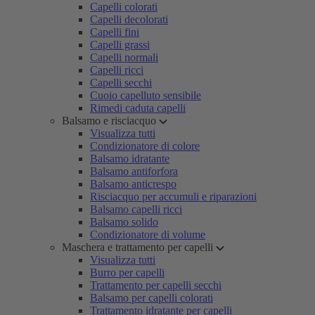
Capelli colorati
Capelli decolorati
Capelli fini
Capelli grassi
Capelli normali
Capelli ricci
Capelli secchi
Cuoio capelluto sensibile
Rimedi caduta capelli
Balsamo e risciacquo
Visualizza tutti
Condizionatore di colore
Balsamo idratante
Balsamo antiforfora
Balsamo anticrespo
Risciacquo per accumuli e riparazioni
Balsamo capelli ricci
Balsamo solido
Condizionatore di volume
Maschera e trattamento per capelli
Visualizza tutti
Burro per capelli
Trattamento per capelli secchi
Balsamo per capelli colorati
Trattamento idratante per capelli