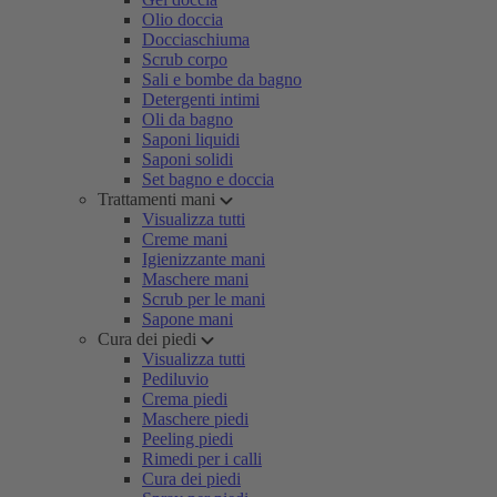
Olio doccia
Docciaschiuma
Scrub corpo
Sali e bombe da bagno
Detergenti intimi
Oli da bagno
Saponi liquidi
Saponi solidi
Set bagno e doccia
Trattamenti mani
Visualizza tutti
Creme mani
Igienizzante mani
Maschere mani
Scrub per le mani
Sapone mani
Cura dei piedi
Visualizza tutti
Pediluvio
Crema piedi
Maschere piedi
Peeling piedi
Rimedi per i calli
Cura dei piedi