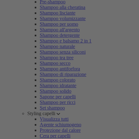
Pre-shampoo
Shampoo alla cheratina
Shampoo lisciante
Shampoo volumizzante
Shampoo per uomo
Shampoo all'argento
Shampoo detergente
Shampoo e balsamo 2 in 1
Shampoo naturale
Shampoo senza siliconi
Shampoo tea tree
Shampoo secco
Shampoo antiforfora
Shampoo di riparazione
Shampoo colorato
Shampoo idratante
Shampoo solido
Sapone per capelli
Shampoo per ricci
Set shampoo
Styling capelli
Visualizza tutti
Agente schiumogeno
Protezione dal calore
Cera per capelli