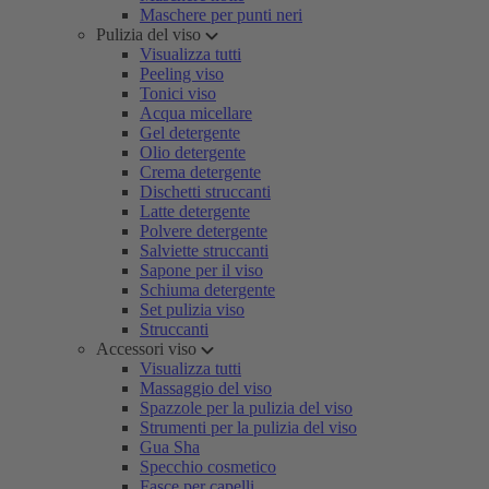
Maschere per punti neri
Pulizia del viso
Visualizza tutti
Peeling viso
Tonici viso
Acqua micellare
Gel detergente
Olio detergente
Crema detergente
Dischetti struccanti
Latte detergente
Polvere detergente
Salviette struccanti
Sapone per il viso
Schiuma detergente
Set pulizia viso
Struccanti
Accessori viso
Visualizza tutti
Massaggio del viso
Spazzole per la pulizia del viso
Strumenti per la pulizia del viso
Gua Sha
Specchio cosmetico
Fasce per capelli