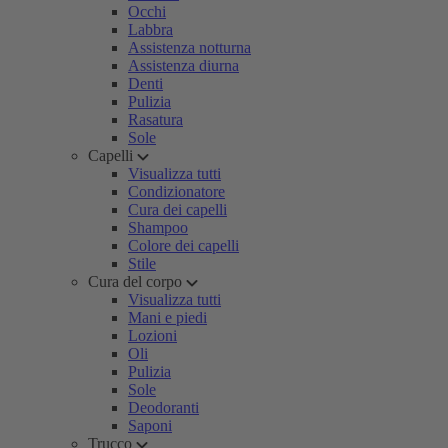
Occhi
Labbra
Assistenza notturna
Assistenza diurna
Denti
Pulizia
Rasatura
Sole
Capelli
Visualizza tutti
Condizionatore
Cura dei capelli
Shampoo
Colore dei capelli
Stile
Cura del corpo
Visualizza tutti
Mani e piedi
Lozioni
Oli
Pulizia
Sole
Deodoranti
Saponi
Trucco