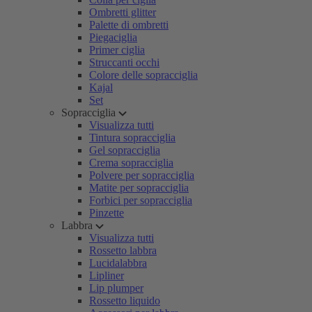
Ombretti glitter
Palette di ombretti
Piegaciglia
Primer ciglia
Struccanti occhi
Colore delle sopracciglia
Kajal
Set
Sopracciglia
Visualizza tutti
Tintura sopracciglia
Gel sopracciglia
Crema sopracciglia
Polvere per sopracciglia
Matite per sopracciglia
Forbici per sopracciglia
Pinzette
Labbra
Visualizza tutti
Rossetto labbra
Lucidalabbra
Lipliner
Lip plumper
Rossetto liquido