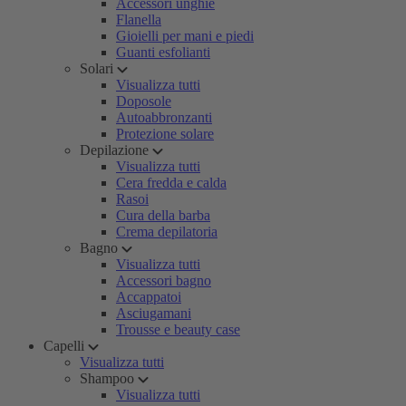
Accessori unghie
Flanella
Gioielli per mani e piedi
Guanti esfolianti
Solari
Visualizza tutti
Doposole
Autoabbronzanti
Protezione solare
Depilazione
Visualizza tutti
Cera fredda e calda
Rasoi
Cura della barba
Crema depilatoria
Bagno
Visualizza tutti
Accessori bagno
Accappatoi
Asciugamani
Trousse e beauty case
Capelli
Visualizza tutti
Shampoo
Visualizza tutti