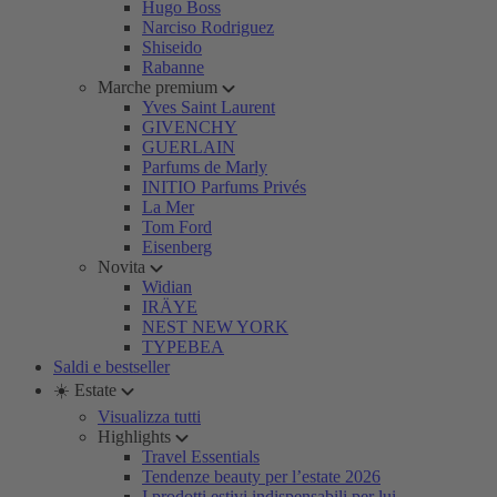
Hugo Boss
Narciso Rodriguez
Shiseido
Rabanne
Marche premium
Yves Saint Laurent
GIVENCHY
GUERLAIN
Parfums de Marly
INITIO Parfums Privés
La Mer
Tom Ford
Eisenberg
Novita
Widian
IRÄYE
NEST NEW YORK
TYPEBEA
Saldi e bestseller
☀️ Estate
Visualizza tutti
Highlights
Travel Essentials
Tendenze beauty per l’estate 2026
I prodotti estivi indispensabili per lui