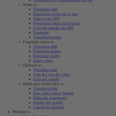
Solari
Visualizza tutti
Protezione solare per il viso
Trucco con SPF
Protezione solare per il corpo
Cura dei capelli con SPF
Doposole
Autoabbronzante
Fragranze estive
Visualizza tutti
Fragranze donna
Fragranze uomo
Spray corpo
Skincare
Visualizza tutti
Viso & Cura del corpo
Cura dei capelli
Make-up e trend estivi
Visualizza tutti
Face mist e spray fissanti
Make-up waterproof
Smalto per unghie
Capelli da spiaggia
Profumi