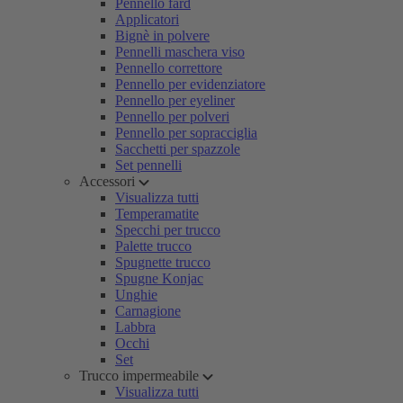
Pennello fard
Applicatori
Bignè in polvere
Pennelli maschera viso
Pennello correttore
Pennello per evidenziatore
Pennello per eyeliner
Pennello per polveri
Pennello per sopracciglia
Sacchetti per spazzole
Set pennelli
Accessori
Visualizza tutti
Temperamatite
Specchi per trucco
Palette trucco
Spugnette trucco
Spugne Konjac
Unghie
Carnagione
Labbra
Occhi
Set
Trucco impermeabile
Visualizza tutti