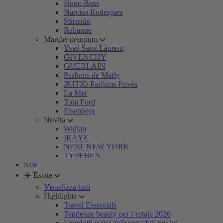
Hugo Boss
Narciso Rodriguez
Shiseido
Rabanne
Marche premium
Yves Saint Laurent
GIVENCHY
GUERLAIN
Parfums de Marly
INITIO Parfums Privés
La Mer
Tom Ford
Eisenberg
Novita
Widian
IRÄYE
NEST NEW YORK
TYPEBEA
Sale
☀️ Estate
Visualizza tutti
Highlights
Travel Essentials
Tendenze beauty per l’estate 2026
I prodotti estivi indispensabili per lui