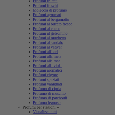
Profumi fruttati
Profumi freschi
Molecola di profumo
Profumi agrumati
Profumi al bergamotto
Profumi al bucato fresco
Profumi al cocco
Profumi al gelsomino
Profumi al mughetto
Profumi al sandalo
Profumi al vetiver
Profumi all'oud
Profumi alla mela
Profumi alla rosa
Profumi alla viola
Profumi aromatici
Profumi chypre
Profumi speziati
Profumi vanigliati
Profumo di cipria
Profumo di muschio
Profumo di patchouli
Profumo legnoso
Profumi per stagioni
Visualizza tutti