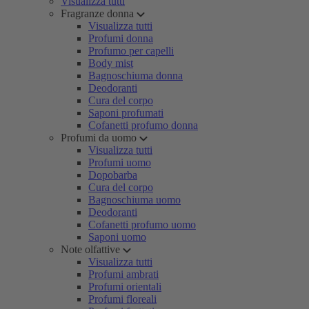
Visualizza tutti
Fragranze donna
Visualizza tutti
Profumi donna
Profumo per capelli
Body mist
Bagnoschiuma donna
Deodoranti
Cura del corpo
Saponi profumati
Cofanetti profumo donna
Profumi da uomo
Visualizza tutti
Profumi uomo
Dopobarba
Cura del corpo
Bagnoschiuma uomo
Deodoranti
Cofanetti profumo uomo
Saponi uomo
Note olfattive
Visualizza tutti
Profumi ambrati
Profumi orientali
Profumi floreali