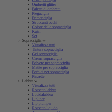
Ombretti glitter
Palette di ombretti
Piegaciglia
Primer ciglia
Struccanti occhi
Colore delle sopracciglia
Kajal
Set
Sopracciglia
Visualizza tutti
Tintura sopracciglia
Gel sopracciglia
Crema sopracciglia
Polvere per sopracciglia
Matite per sopracciglia
Forbici per sopracciglia
Pinzette
Labbra
Visualizza tutti
Rossetto labbra
Lucidalabbra
Lipliner
Lip plumper
Rossetto liquido