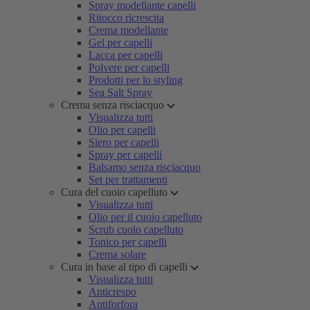
Spray modellante capelli
Ritocco ricrescita
Crema modellante
Gel per capelli
Lacca per capelli
Polvere per capelli
Prodotti per lo styling
Sea Salt Spray
Crema senza risciacquo
Visualizza tutti
Olio per capelli
Siero per capelli
Spray per capelli
Balsamo senza risciacquo
Set per trattamenti
Cura del cuoio capelluto
Visualizza tutti
Olio per il cuoio capelluto
Scrub cuoio capelluto
Tonico per capelli
Crema solare
Cura in base al tipo di capelli
Visualizza tutti
Anticrespo
Antiforfora