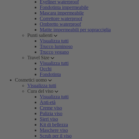
Eyeliner waterproof
Fondotinta impermeabile
Mascara impermeabile
Correttore waterproof
Ombretto waterproof
Matite impermeabili per sopracciglia
Punti salienti
Visualizza tutti
Trucco luminoso
Trucco vegano
Travel Size
Visualizza tutti
Occhi
Fondotinta
Cosmetici uomo
Visualizza tutti
Cura del viso
Visualizza tutti
Anti-età
Creme viso
Pulizia viso
Sieri viso
Kit di bellezza
Maschere viso
Scrub per il viso