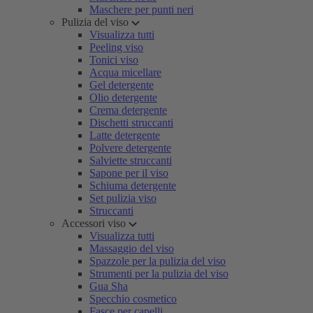
Maschere per punti neri
Pulizia del viso
Visualizza tutti
Peeling viso
Tonici viso
Acqua micellare
Gel detergente
Olio detergente
Crema detergente
Dischetti struccanti
Latte detergente
Polvere detergente
Salviette struccanti
Sapone per il viso
Schiuma detergente
Set pulizia viso
Struccanti
Accessori viso
Visualizza tutti
Massaggio del viso
Spazzole per la pulizia del viso
Strumenti per la pulizia del viso
Gua Sha
Specchio cosmetico
Fasce per capelli