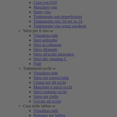
Cura con Q10
Maschere viso
Spray viso
Trattamento anti-imperfezioni
Trattamento viso 24 ore su 24
Trattamento viso senza parabeni
Siero per il viso
Visualizza tutti
Sieri antirughe
Sieri al collagene
Siero idratante
Siero all'acido ialuronico
Sieri alla vitamina C
Fiale
Trattamenti occhi
Visualizza tutti
Siero per sopracciglia
Crema per gli occhi
Maschere e patch occhi
Sieri contorno occhi
Siero per ciglia
Gel per gli occhi
Cura delle labbra
Visualizza tutti
Balsamo per labbra