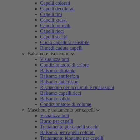
Capelli colorati
Capelli decolorati
Capelli fini
Capelli grassi
Capelli normali
Capelli ricci
Capelli secchi
Cuoio capelluto sensibile
Rimedi caduta capelli
Balsamo e risciacquo
Visualizza tutti
Condizionatore di colore
Balsamo idratante
Balsamo antiforfora
Balsamo anticrespo
Risciacquo per accumuli e riparazioni
Balsamo capelli ricci
Balsamo solido
Condizionatore di volume
Maschera e trattamento per capelli
Visualizza tutti
Burro per capelli
Trattamento per capelli secchi
Balsamo per capelli colorati
Trattamento idratante per capelli