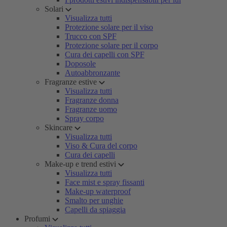
Solari
Visualizza tutti
Protezione solare per il viso
Trucco con SPF
Protezione solare per il corpo
Cura dei capelli con SPF
Doposole
Autoabbronzante
Fragranze estive
Visualizza tutti
Fragranze donna
Fragranze uomo
Spray corpo
Skincare
Visualizza tutti
Viso & Cura del corpo
Cura dei capelli
Make-up e trend estivi
Visualizza tutti
Face mist e spray fissanti
Make-up waterproof
Smalto per unghie
Capelli da spiaggia
Profumi