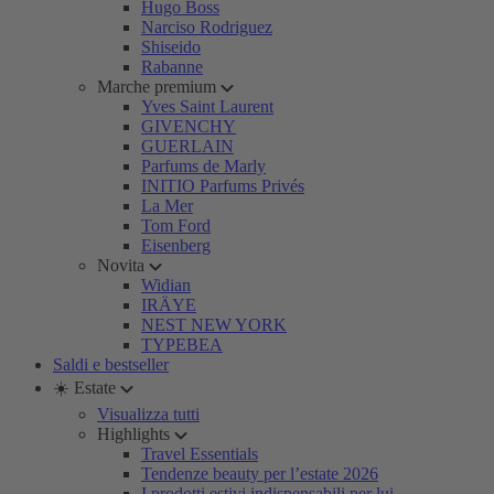
Hugo Boss
Narciso Rodriguez
Shiseido
Rabanne
Marche premium
Yves Saint Laurent
GIVENCHY
GUERLAIN
Parfums de Marly
INITIO Parfums Privés
La Mer
Tom Ford
Eisenberg
Novita
Widian
IRÄYE
NEST NEW YORK
TYPEBEA
Saldi e bestseller
☀️ Estate
Visualizza tutti
Highlights
Travel Essentials
Tendenze beauty per l’estate 2026
I prodotti estivi indispensabili per lui