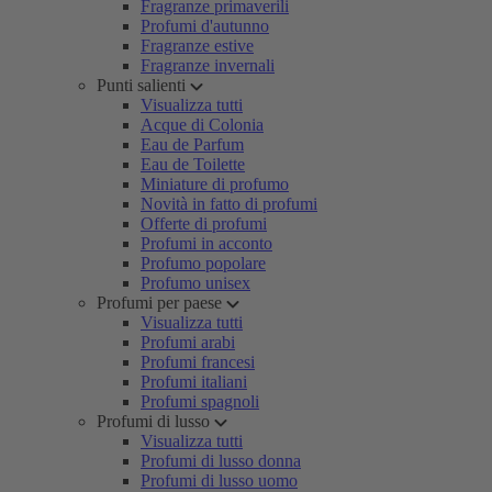
Fragranze primaverili
Profumi d'autunno
Fragranze estive
Fragranze invernali
Punti salienti
Visualizza tutti
Acque di Colonia
Eau de Parfum
Eau de Toilette
Miniature di profumo
Novità in fatto di profumi
Offerte di profumi
Profumi in acconto
Profumo popolare
Profumo unisex
Profumi per paese
Visualizza tutti
Profumi arabi
Profumi francesi
Profumi italiani
Profumi spagnoli
Profumi di lusso
Visualizza tutti
Profumi di lusso donna
Profumi di lusso uomo