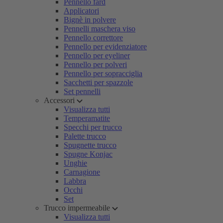
Pennello fard
Applicatori
Bignè in polvere
Pennelli maschera viso
Pennello correttore
Pennello per evidenziatore
Pennello per eyeliner
Pennello per polveri
Pennello per sopracciglia
Sacchetti per spazzole
Set pennelli
Accessori
Visualizza tutti
Temperamatite
Specchi per trucco
Palette trucco
Spugnette trucco
Spugne Konjac
Unghie
Carnagione
Labbra
Occhi
Set
Trucco impermeabile
Visualizza tutti