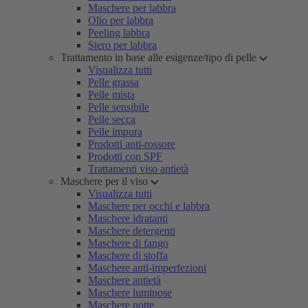
Maschere per labbra
Olio per labbra
Peeling labbra
Siero per labbra
Trattamento in base alle esigenze/tipo di pelle
Visualizza tutti
Pelle grassa
Pelle mista
Pelle sensibile
Pelle secca
Pelle impura
Prodotti anti-rossore
Prodotti con SPF
Trattamenti viso antietà
Maschere per il viso
Visualizza tutti
Maschere per occhi e labbra
Maschere idratanti
Maschere detergenti
Maschere di fango
Maschere di stoffa
Maschere anti-imperfezioni
Maschere antietà
Maschere luminose
Maschere notte