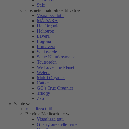
Stile
Cosmetici naturali certificati
Visualizza tutti
MÁDARA
Hej Organic
Heliotrop
Lavera
Logona
Primavera
Santaverde
Sante Naturkosmetik
Tautropfen
We Love The Planet
Weleda
Mukti Organics
Cattier
GG's True Organics
Trilogy
Zao
Salute
Visualizza tutti
Bende e Medicazione
Visualizza tutti
Guarigione delle ferite