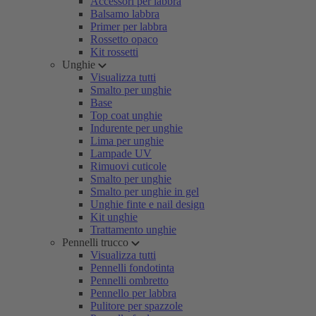
Accessori per labbra
Balsamo labbra
Primer per labbra
Rossetto opaco
Kit rossetti
Unghie
Visualizza tutti
Smalto per unghie
Base
Top coat unghie
Indurente per unghie
Lima per unghie
Lampade UV
Rimuovi cuticole
Smalto per unghie
Smalto per unghie in gel
Unghie finte e nail design
Kit unghie
Trattamento unghie
Pennelli trucco
Visualizza tutti
Pennelli fondotinta
Pennelli ombretto
Pennello per labbra
Pulitore per spazzole