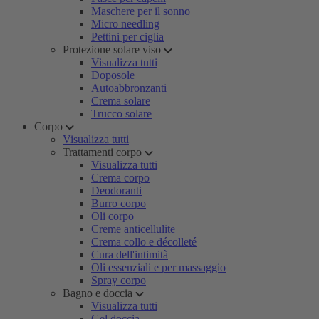
Maschere per il sonno
Micro needling
Pettini per ciglia
Protezione solare viso
Visualizza tutti
Doposole
Autoabbronzanti
Crema solare
Trucco solare
Corpo
Visualizza tutti
Trattamenti corpo
Visualizza tutti
Crema corpo
Deodoranti
Burro corpo
Oli corpo
Creme anticellulite
Crema collo e décolleté
Cura dell'intimità
Oli essenziali e per massaggio
Spray corpo
Bagno e doccia
Visualizza tutti
Gel doccia