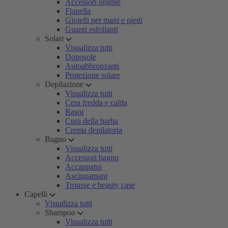
Accessori unghie
Flanella
Gioielli per mani e piedi
Guanti esfolianti
Solari
Visualizza tutti
Doposole
Autoabbronzanti
Protezione solare
Depilazione
Visualizza tutti
Cera fredda e calda
Rasoi
Cura della barba
Crema depilatoria
Bagno
Visualizza tutti
Accessori bagno
Accappatoi
Asciugamani
Trousse e beauty case
Capelli
Visualizza tutti
Shampoo
Visualizza tutti