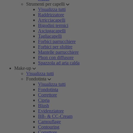
Strumenti per capelli
Visualizza tutti
Raddrizzatore
Arricciacapelli
Bigodini termici
Asciugacapelli
Tagliacapelli
Forbici parrucchiere
Forbici per sfoltire
Mantelle parrucchiere
Phon con diffusore
Spazzola ad aria calda
Make-up
Visualizza tutti
Fondotinta
Visualizza tutti
Fondotinta
Correttore
Cipria
Blush
Evidenziatore
BB- & CC-Cream
Camouflage
Contouring
Correttore