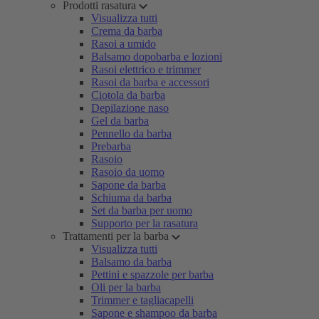
Prodotti rasatura
Visualizza tutti
Crema da barba
Rasoi a umido
Balsamo dopobarba e lozioni
Rasoi elettrico e trimmer
Rasoi da barba e accessori
Ciotola da barba
Depilazione naso
Gel da barba
Pennello da barba
Prebarba
Rasoio
Rasoio da uomo
Sapone da barba
Schiuma da barba
Set da barba per uomo
Supporto per la rasatura
Trattamenti per la barba
Visualizza tutti
Balsamo da barba
Pettini e spazzole per barba
Oli per la barba
Trimmer e tagliacapelli
Sapone e shampoo da barba