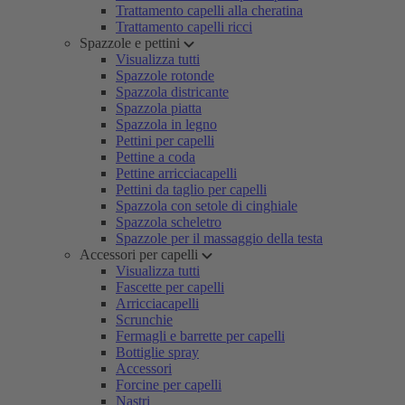
Trattamento capelli alla cheratina
Trattamento capelli ricci
Spazzole e pettini
Visualizza tutti
Spazzole rotonde
Spazzola districante
Spazzola piatta
Spazzola in legno
Pettini per capelli
Pettine a coda
Pettine arricciacapelli
Pettini da taglio per capelli
Spazzola con setole di cinghiale
Spazzola scheletro
Spazzole per il massaggio della testa
Accessori per capelli
Visualizza tutti
Fascette per capelli
Arricciacapelli
Scrunchie
Fermagli e barrette per capelli
Bottiglie spray
Accessori
Forcine per capelli
Nastri