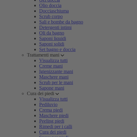
Olio doccia
Docciaschiuma
Scrub corpo
Sali e bombe da bagno
Detergenti intimi
Oli da bagno
Saponi liquidi
Saponi solidi
Set bagno e doccia
Trattamenti mani
Visualizza tutti
Creme mani
Igienizzante mani
Maschere mani
Scrub per le mani
Sapone mani
Cura dei piedi
Visualizza tutti
Pediluvio
Crema piedi
Maschere piedi
Peeling piedi
Rimedi per i calli
Cura dei piedi