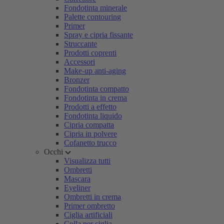
Fondotinta minerale
Palette contouring
Primer
Spray e cipria fissante
Struccante
Prodotti coprenti
Accessori
Make-up anti-aging
Bronzer
Fondotinta compatto
Fondotinta in crema
Prodotti a effetto
Fondotinta liquido
Cipria compatta
Cipria in polvere
Cofanetto trucco
Occhi
Visualizza tutti
Ombretti
Mascara
Eyeliner
Ombretti in crema
Primer ombretto
Ciglia artificiali
Colla per ciglia