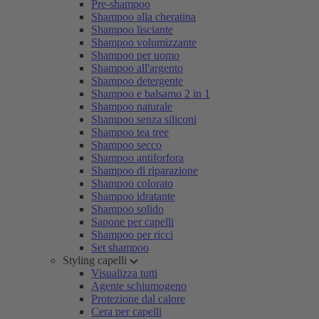
Pre-shampoo
Shampoo alla cheratina
Shampoo lisciante
Shampoo volumizzante
Shampoo per uomo
Shampoo all'argento
Shampoo detergente
Shampoo e balsamo 2 in 1
Shampoo naturale
Shampoo senza siliconi
Shampoo tea tree
Shampoo secco
Shampoo antiforfora
Shampoo di riparazione
Shampoo colorato
Shampoo idratante
Shampoo solido
Sapone per capelli
Shampoo per ricci
Set shampoo
Styling capelli
Visualizza tutti
Agente schiumogeno
Protezione dal calore
Cera per capelli